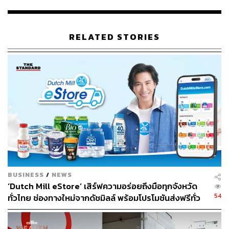
Cashless Society ในช่วงที่อีคอมเมิร์ซกำลังบูมพอดี
“ในเมืองจีนตอนนี้ถ้าใครไม่มี Alipay ก็ใช้ชีวิตลำบาก เพราะ
RELATED STORIES
เขาคุ้นเคยกับการจ่ายเงินด้วย Mobile Payment และ QR
Code กันไปแล้ว”
เธอพูดพลางฉายวิดีโอพรีเซนเทชันที่โชว์ให้เห็นว่าคนจีนไม่
ได้ใช้ Alipay แค่จ่ายเงินซื้อของออนไลน์เท่านั้น แต่ใช้ทำ
ธุรกรรมตั้งแต่จ่ายกับข้าวที่ตลาดสด, ชำระค่าน้ำค่าไฟ, ช้อป
ปิ้งในห้างสรรพสินค้า, ซื้อตั๋วภาพยนตร์, ช่วยหารค่าอาหาร
กับเพื่อนๆ, จองตั๋วเครื่องบิน ที่พัก, จ่ายค่าโดยสาร ไปจนถึง
การลงทุนในกองทุนต่างๆ และยังสามารถใช้จ่ายค่ารักษา
พยาบาลในโรงพยาบาลได้อีกด้วย (ยังจำกัดลักษณะการรักษา
อยู่)
BUSINESS
/
NEWS
‘Dutch Mill eStore’ เสิร์ฟความอร่อยถึงมือทุกจังหวัด
https://www.youtube.com/watch?v=MPptJps4gAk
54
ทั่วไทย ช่องทางใหม่จากดัชมิลล์ พร้อมโปรโมชันส่งฟรีทั่ว
ประเทศ ส่งไว สั่งก่อนเที่ยง ได้ของวันถัดไป ส่งสินค้าแบบ
มีการเปิดเผยตัวเลขยอดผู้ใช้งานผ่าน Alipay ล่าสุดพบว่า มี
เย็นตรงจากโรงงาน [ADVERTORIAL]