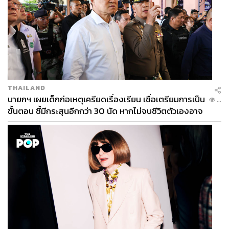
อย่างไรก็ดีเมื่อเปรียบเทียบภาพรวมความนิยมในเชิงการใช้
งานปัจจุบันต้องบอกว่าไทยยังอยู่ในช่วงเริ่มต้นของสังคมไร้
เงินสดเท่านั้น ขณะที่ประเทศจีนรุดหน้าไปไกลกว่านั้นมากๆ
THAILAND
แล้ว
นายกฯ เผยเด็กก่อเหตุเครียดเรื่องเรียน เชื่อเตรียมการเป็น
...
ขั้นตอน ชี้มีกระสุนอีกกว่า 30 นัด หากไม่จบชีวิตตัวเองอาจ
“อุปสรรคของไทยคือความคุ้นเคยและความลังเลในการใช้
สูญเสียเพิ่ม
e-Wallet ว่าจะสะดวกและปลอดภัยจริงหรือเปล่า? ซึ่งหาก
เปรียบเทียบกันตอนนี้ผู้บริโภคในไทยยังเป็นผู้ใช้งานระดับ
อนุบาลอยู่ ส่วนจีนเหมือนจบปริญญาเอกเป็นระดับด็อกเตอร์
ไปแล้ว แต่คิดว่าถ้ามีกรณีการใช้งานเพิ่มขึ้นเรื่อยๆ มันก็น่า
จะเป็นส่วนช่วยให้คนหันมาใช้ e-Wallet ได้เยอะขึ้น” พิภาวิน
กล่าว
การจะผลักดันให้แพลตฟอร์มของตัวเองเป็นที่นิยมได้นั้น พิภา
วินบอกว่าต้องปรับมุมคิดพอสมควร เนื่องจากผู้ให้บริการ