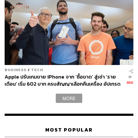
Photo: Wikimedia Commons
Alipay ช่วยขับเคลื่อนเศรษฐกิจการท่องเที่ยวประเทศไทย
อย่างไร?
ถ้ามีโอกาสเข้าไปซื้อสินค้าที่ร้านสะดวกซื้อ 7-Eleven หรือ
ร้านสะดวกซื้อแบรนด์อื่นๆ แล้วเห็นป้ายสีฟ้าพร้อมข้อความ
ตัวอักษรภาษาจีนบริเวณเคาน์เตอร์จ่ายเงินก็ไม่ต้องแปลกใจ
ไป เพราะทุกวันนี้ร้านค้าส่วนใหญ่ในไทยมีช่องทางทำ
ธุรกรรมผ่าน Alipay เป็นของตัวเองกันหมดแล้ว
BUSINESS
/
TECH
ยิ่งถ้าไปตามจังหวัดเชียงใหม่ ภูเก็ต หรือสถานที่ท่องเที่ยวยอด
Apple ปรับเกมขาย iPhone จาก ‘ซื้อขาด’ สู่เช่า ‘ราย
นิยมของคนจีน ก็จะยิ่งเห็นป้าย ‘ที่นี่รับ Alipay’ ถี่ขึ้นกว่าเดิม
466
เดือน’ เริ่ม 602 บาท ครบสัญญาเลือกคืนเครื่อง อัปเกรด
ไม่เว้นแม้แต่ร้านค้าเล็กๆ ริมถนน
หรือจ่ายเพิ่มเพื่อเก็บไว้
MORE
ปีที่แล้วมีการเปิดเผยว่าพลเมืองจีนเดินทางออกมาเที่ยวนอก
ประเทศมากถึง 124 ล้านคน ขณะที่ปีนี้การท่องเที่ยวแห่ง
ประเทศไทยคาดการณ์ไว้ว่าจะมีนักท่องเที่ยวจีนมาเยือนไทย
ไม่ต่ำกว่า 9.5 ล้านคน
MOST POPULAR