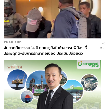
THAILAND
ภารกิจปั้น TrueMoney Wallet ให้กลายเป็น Alipay ไทย
จับตาคดีเยาวชน 14 ปี ก่อเหตุยิงในห้าง กรมพินิจฯ ชี้
...
ตัวแทนจาก Alipay บอกว่า ทุกวันนี้มีคนไทยจำนวนไม่น้อยที่
ประพฤติดี-รับการรักษาต่อเนื่อง ประเมินปล่อยตัว
เรียกร้องอยากใช้งาน Alipay แต่ติดปัญหาตรงที่แพลตฟอร์ม
ของพวกเขาถูกสร้างขึ้นมาเพื่อรองรับผู้ใช้งานจากจีนเท่านั้น
ทำได้เต็มที่ที่สุดก็คือสนับสนุนให้ผู้ค้าจากไทยมีช่องทางรับ
เงินของ Alipay
ด้วยเหตุนี้เองพวกเขาจึงเข้ามาลงทุนกับ True ด้วยการเซ็น
สัญญาร่วมพัฒนาแพลตฟอร์ม TrueMoney Wallet เมื่อเดือน
กันยายนปีที่แล้ว ผ่านการแลกเปลี่ยน Know How และ
ประสบการณ์องค์ความรู้ในด้านต่างๆ ของบริษัท เพื่อให้ผู้ให้
บริการ e-Wallet จากไทยรายนี้ได้รับความนิยมจนเปลี่ยน