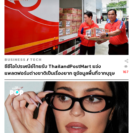
จำนวนผู้ใช้งานแบบ Active มากถึง 520 ล้านคนทั่วโลก และ
มีผู้ใช้งานมากกว่า 52% ของสัดส่วนตลาด โดย 80% ของผู้ใช้
งานทั้งหมดนิยมใช้ผ่านมือถือ
ในช่วงเทศกาลคนโสดเมื่อวันที่ 11 เดือน 11 ที่ผ่านมา ซึ่ง
บรรดาอีคอมเมิร์ซในประเทศจีนจัดโปรโมชันลดแลกแจก
แถมกันกระหน่ำ ก็กลายเป็นช่วงที่ Alipay ทำสถิติมียอดทำ
ธุรกรรมสูงสุดต่อวินาทีอยู่ที่ประมาณ 256,000 ครั้ง! เพิ่มขึ้น
เกือบเท่าตัวเมื่อเทียบกับช่วงเวลาเดียวกันเมื่อปีที่แล้วที่มียอด
BUSINESS
/
TECH
การทำธุรกรรมสูงสุดใน 1 วินาทีอยู่ที่ 120,000 ครั้ง
ซีอีโอไปรษณีย์ไทยรับ ThailandPostMart แข่ง
167
แพลตฟอร์มต่างชาติเป็นเรื่องยาก ชูข้อมูลพื้นที่จากบุรุษ
ด้านความปลอดภัยของผู้ใช้บริการ เป็นที่ทราบกันดีว่าโดย
ไปรษณีย์เป็นจุดแข็งที่คู่แข่งใช้เงินเลียนแบบไม่ได้
ปกติแล้วร้านค้าจีนอาจจะไม่ได้ขายสินค้าที่เป็นของแท้ทุก
ร้าน แต่การจะมีบัญชี Alipay ในประเทศจีนได้ก็จำเป็นจะต้อง
เปิดบัญชีธนาคารในประเทศและผูกเบอร์โทรศัพท์เข้ากับตัว
ระบบเสียก่อน ดังนั้น การติดตามตัวผู้ขายเพื่อเอาผิดจึงไม่ใช่
เรื่องยากอีกต่อไป
ที่สำคัญ ปัจจุบันยังมีการนำระบบไบโอเมตริก 3 รูปแบบใน