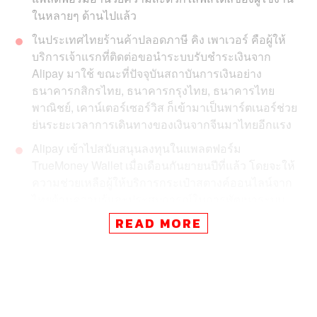
ในหลายๆ ด้านไปแล้ว
ในประเทศไทยร้านค้าปลอดภาษี คิง เพาเวอร์ คือผู้ให้
บริการเจ้าแรกที่ติดต่อขอนำระบบรับชำระเงินจาก
Alipay มาใช้ ขณะที่ปัจจุบันสถาบันการเงินอย่าง
ธนาคารกสิกรไทย, ธนาคารกรุงไทย, ธนาคารไทย
พาณิชย์, เคาน์เตอร์เซอร์วิส ก็เข้ามาเป็นพาร์ตเนอร์ช่วย
ย่นระยะเวลาการเดินทางของเงินจากจีนมาไทยอีกแรง
Alipay เข้าไปสนับสนุนลงทุนในแพลตฟอร์ม
TrueMoney Wallet เมื่อเดือนกันยายนปีที่แล้ว โดยจะให้
ความช่วยเหลือผู้ให้บริการกระเป๋าสตางค์ออนไลน์จาก
ไทยด้านความรู้และประสบการณ์ในการพัฒนาระบบ
READ MORE
14 ปีที่แล้ว ‘Alipay’ ถือกำเนิดขึ้นมาเพื่อเป็น Payment
Solution และให้บริการผู้บริโภคชาวจีนในฐานะแพลตฟอร์ม
อำนวยความสะดวกด้านการชำระเงินออนไลน์ภายใต้การ
บริหารโดย Ant Financial บริษัทลูกของ Alibaba