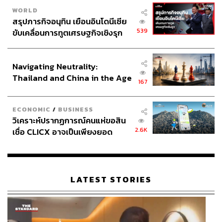
ร้านขายเครื่องสำอาง
WORLD
สรุปภารกิจอนุทิน เยือนอินโดนีเซีย
ส่วนบริการในไทยที่นักท่องเที่ยวจีนอยากให้รองรับ Alipay
539
ขับเคลื่อนการทูตเศรษฐกิจเชิงรุก
มากที่สุดคือการคมนาคมและการขนส่งในไทยนอกเหนือ
ประกาศหุ้นส่วนยุทธศาสตร์ไทย –
จาก Grab และ Uber โดยทางพิภาวินเล่าถึงปัญหาว่า ปัจจุบัน
อินโดนีเซีย
มีสหกรณ์แท็กซี่อยู่มากมายหลายค่าย ทำให้การพูดคุยไม่
Navigating Neutrality:
Thailand and China in the Age
บังเกิดผลเสียที ขณะที่การร่วมงานกับรถไฟฟ้า BTS ก็ไม่
167
of a New Global Order
ประสบความสำเร็จเท่าที่ควร
ECONOMIC
/
BUSINESS
แต่ในอนาคตอันใกล้นี้แว่วมาว่าทาง Alipay เตรียมหารือร่วม
วิเคราะห์ปรากฏการณ์คนแห่ขอสิน
กับกรมสรรพากร ทำระบบ Tax Refund ช่วยอำนวยความ
2.6K
เชื่อ CLICX อาจเป็นเพียงยอด
สะดวกคืนภาษีนักท่องเที่ยวจีนแล้ว
ภูเขาน้ำแข็ง ของปัญหาหนี้ครัว
เรือนไทยที่ถูกซุกไว้
LATEST STORIES