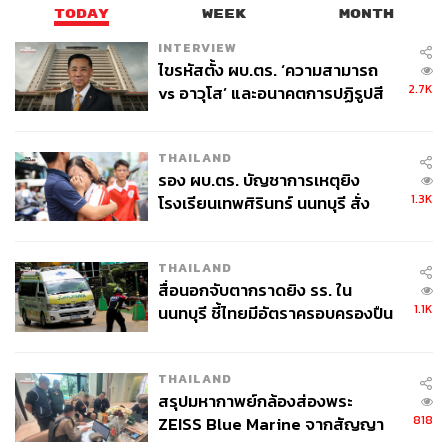
สะท้อนให้เห็นว่ารายได้จากนักท่องเที่ยวจีนคือหนึ่งในเม็ดเงิน
TODAY
WEEK
MONTH
หลักช่วยขับเคลื่อนเศรษฐกิจบ้านเรา ยิ่งเมื่อมองความจริงที่
INTERVIEW
ว่าชาวจีนมีพฤติกรรมไม่ชอบพกเงินสด แต่ชอบทำธุรกรรม
ไขรหัสตั้ง ผบ.ตร. ‘ความสามารถ
ผ่าน e-Wallet ร้านค้าหลายๆ แห่งจึงผุดไอเดียนำเสนอช่อง
2.7K
vs อาวุโส’ และอนาคตการปฏิรูปสี
ทางรับเงินรูปแบบนี้เหมือนๆ กัน
กากี กับ พล.ต.อ. เอก อังสนานนท์
ส่วน Alipay เองก็มีความพยายามขยายขอบเขตการบริการ
THAILAND
ให้ซัพพอร์ตคนจีนทั่วโลกอยู่แล้ว เมื่อความต้องการของผู้ให้
รอง ผบ.ตร. บัญชาการเหตุยิง
1.3K
บริการฝั่งร้านค้าไทยและจีนเดินมาบรรจบกัน ผลลัพธ์ที่เกิด
โรงเรียนเทพศิรินทร์ นนทบุรี สั่ง
ค้นหา 2 รอบยืนยันไร้คนติดค้าง พบ
ขึ้นคือแพลตฟอร์มชำระเงิน Alipay ที่แพร่หลายในไทย
ศพปู่-ย่าที่บ้านพักผู้ก่อเหตุ
THAILAND
ถ้าจะพูดถึงจุดเริ่มต้นของ Alipay ในประเทศไทยจริงๆ คงต้อง
สื่อนอกจับตากราดยิง รร. ใน
ย้อนกลับไปเมื่อประมาณ 3 ปีที่แล้ว ที่ร้านค้าปลอดภาษี ‘คิง
1.1K
นนทบุรี ชี้ไทยมีอัตราครอบครองปืน
เพาเวอร์ (King Power)’ เป็นผู้ประกอบการรายแรกที่ติดต่อ
สูงในระดับต้นของภูมิภาค
ขอรับ Alipay เข้ามาใช้ ก่อนที่ร้านค้าและห้างสรรพสินค้า
อื่นๆ จะเดินตามรอยทำเรื่องติดตั้งขอรับ Alipay มาใช้เพิ่มขึ้น
THAILAND
เรื่อยๆ
สรุปมหากาพย์กล้องส่องพระ
818
ZEISS Blue Marine จากสัญญา
นอกจากนี้ในประเทศไทย Alipay ยังร่วมมือกับสถาบันการเงิน
ผลิต 8.3 ล้าน สู่ข้อพิพาท ‘มา