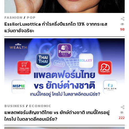
การตรวจจับกล้ามเนื้อบนใบหน้า, เส้นเลือดบนใบหน้า และ
เส้นเลือดในตาขาวมาใช้ยืนยันตัวบุคคลเพื่อความปลอดภัย
ของผู้ใช้งานอีกด้วย
FASHION
/
POP
EssilorLuxottica กำไรครึ่งปีแรกโต 13% จากกระแส
98
นี่คือหลักฐานที่ยืนยันภาพความเป็น Global Lifestyle Super
แว่นตาอัจฉริยะ
Application ของ Alipay ในปัจจุบันได้เป็นอย่างดี
BUSINESS
/
ECONOMIC
แพลตฟอร์มสัญชาติไทย vs ยักษ์ต่างชาติ เกมนี้ใครอยู่
222
ใครไป ในตลาดอีคอมเมิร์ซ?