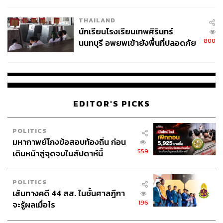
ยักษ์ใหญ่หลายแห่ง (Licensed Acquirers) ทั้งธนาคารกสิกร
เวลล์ฯ’ ฟ้อง ‘โทน บางแค’ ผิดนัด
ไทย, ธนาคารกรุงไทย, ธนาคารไทยพาณิชย์, เคาน์เตอร์
THAILAND
จ่ายหนี้-แอบระบุแบรนด์
นักเรียนโรงเรียนเทพศิรินทร์
เซอร์วิส ฯลฯ รวม 10 เจ้า ซึ่งพาร์ตเนอร์เหล่านี้ก็จะกลายเป็น
800
นนทบุรี อพยพเข้ายังพื้นที่ปลอดภัย
ตัวกลางประสานงานให้เงินจากลูกค้าจีนกลับเข้าสู่กระเป๋า
ชั่วคราว หลังเหตุใช้อาวุธปืนภายใน
สตางค์ผู้ค้าชาวไทยได้เร็วขึ้น ประมาณการอยู่ที่ราวๆ 1-2 วัน
โรงเรียนคลี่คลาย
โดยคิดค่าธรรมเนียมการใช้เป็นเปอร์เซ็นต์ คล้ายๆ กับการรูด
บัตรเครดิต และไม่ต้องไปเปิดบัญชีธนาคารในจีนให้วุ่นวาย
EDITOR'S PICKS
Alipay ยังเดินหน้าทำแคมเปญโฆษณาในตัวแอปฯ ช่วย
โปรโมตนักท่องเที่ยวให้แวะมาที่ร้านค้าที่ใช้บริการเพื่อเพิ่ม
ยอด Traffic หน้าร้านได้อีกด้วย ยิ่งร้านไหนที่มีโปรโมชันดี มี
POLITICS
ส่วนลดเยอะ อัลกอริทึมของ Alipay ก็จะดันลิงก์ร้านค้าให้ขึ้น
มหากาพย์โกงข้อสอบท้องถิ่น ก่อน
559
ไปอยู่ในหน้าแรกๆ ได้
เดินหน้าสู่จุดจบในสัปดาห์นี้
สำหรับในประเทศไทย หากแบ่งตามธุรกิจที่มียอดการทำ
POLITICS
ธุรกรรมผ่าน Alipay มากที่สุดจะจำแนกได้เป็น 3 อันดับ ได้แก่
เส้นทางคดี 44 สส. ในชั้นศาลฎีกา
ร้านค้าปลอดภาษีคิง เพาเวอร์
196
จะรู้ผลเมื่อไร
ร้านสะดวกซื้อ