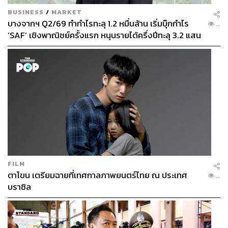
สถานะเป็น Alipay ของคนไทย
BUSINESS
/
MARKET
บางจากฯ Q2/69 ทำกำไรทะลุ 1.2 หมื่นล้าน เริ่มบุ๊กกำไร
...
ปัจจุบัน Alipay และ TrueMoney Wallet ประสบความสำเร็จ
‘SAF’ เชิงพาณิชย์ครั้งแรก หนุนรายได้ครึ่งปีทะลุ 3.2 แสน
ในการเป็นผู้ให้บริการกระเป๋าสตางค์ออนไลน์รายแรกและ
ล้าน
รายที่สองในโลกที่สามารถชำระเงินผ่านสโตร์ของบริษัท
Apple โดยทาง Alipay ตั้งเป้าไว้ว่าภายใน 2 ปีข้างหน้า ผู้ใช้
บริการพาร์ตเนอร์ในหลายๆ ประเทศอย่าง Paytm (อินเดีย),
Kakao Pay (เกาหลีใต้) และ GCash (ฟิลิปปินส์) จะต้อง
สามารถทำธุรกรรมใช้จ่ายร่วมกันได้อย่างไร้ข้อจำกัด
FILM
ตาโขน เตรียมฉายที่เทศกาลภาพยนตร์ไทย ณ ประเทศ
...
บราซิล