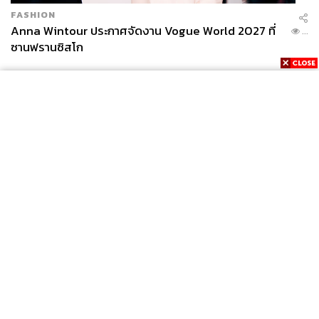
กระเป๋าสตางค์ออนไลน์ในปัจจุบันส่วนใหญ่จะวัดความนิยม
FASHION
Anna Wintour ประกาศจัดงาน Vogue World 2027 ที่
ในการใช้งานหรือ KPI (Key Performance Indicator) ผ่าน
...
ซานฟรานซิสโก
ตัวเลขมูลค่าเงินหมุนเวียนในระบบเป็นหลัก ทั้งที่ในความเป็น
จริงแล้วการวัดจากจำนวนการทำธุรกรรมจะทำให้เห็นภาพ
รวมที่ชัดกว่า ที่สำคัญผู้ให้บริการจะต้องไม่มองตัวเองเป็นแค่
กระเป๋าสตางค์ แต่ต้องมองตัวเองให้เป็นแพลตฟอร์ม
“ผู้ให้บริการจะต้องทำอย่างไรก็ได้เพื่อให้ผู้ใช้งานรู้สึกว่า
แพลตฟอร์มธุรกรรมออนไลน์สร้างประโยชน์และอำนวย
ความสะดวกให้พวกเขาได้ เช่น ช่วยให้ไม่ต้องพกเงินเยอะๆ
ลคความยากลำบากในการเข้าคิวจ่ายค่าบริการต่างๆ เพราะ
News
Wealth
Pop
ลำพังการให้ข้อมูลเรื่องการช่วยเหลือประเทศชาติประหยัดงบ
Podcast
Video
Now
ผลิตเงินสด คนก็ไม่รู้สึกว่าเป็นประโยชน์กับตัวเขาและช่วย
Opinion
Careers
Events
Privacy
About
Contact
จูงใจให้เปลี่ยนมาใช้ e-Wallet
Policy
FOR
“ส่วนตัวคิดว่าภายใน 2 ปีนับจากนี้ คนไทยก็น่าจะหันมาใช้ e-
ADVERTISING
Wallet มากขึ้นเรื่อยๆ เพราะปัจจุบันธนาคารแห่งประเทศไทย
ก็เริ่มให้การสนับสนุนมากขึ้นแล้วกับการทำธุรกรรมผ่าน Qr
MEMBERSHIP