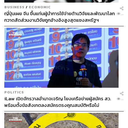
4. Audience
BUSINESS
/
ECONOMIC
สำหรับผู้ฟังนั้น เราต้องรู้ก่อนว่าเรากำลังคุยกับใครอยู่ เรา
ญี่ปุ่นเผย จีน ขึ้นแท่นผู้นำการใช้จ่ายด้านวิจัยและพัฒนาโลก
...
กวาดสัดส่วนงานวิจัยถูกอ้างอิงสูงสุดแซงสหรัฐฯ
กำลังคุยกับนักลงทุน กำลังคุยกับกรรมการตัดสิน หรือกำลัง
คุยอยู่กับลูกค้าโดยตรง เพราะสิ่งที่คนเหล่านี้ต้องการนั้นมี
ความแตกต่างกัน และสิ่งที่เราควรต้องรู้หลักๆ เกี่ยวกับ
กรรมการแต่ละคนนั้นมีเพียง 3 สิ่งเท่านั้นคือ Interpretation,
Advantage และ Personal Style
1. Interpretation หรือการตีความของผู้ฟัง สิ่งที่เราควรต้อง
รู้คือเขามีความรู้เรื่องไหนบ้าง และเขาเคยผ่านประสบการณ์
ใดมาบ้าง ซึ่งความยากคือเราต้องปรับจูนความรู้และสิ่งที่เรา
ต้องการจะนำเสนอให้ตรงกับความรู้และประสบการณ์ของผู้
ฟังเพื่อให้เขาตีความออกมาได้ตรงกับสิ่งที่เราต้องการจะสื่อ
และเห็นความเป็นไปได้ในโปรเจกต์ของเราให้ได้
POLITICS
2. Advantage คือผลตอบแทนที่ผู้ฟังจะได้รับ ซึ่งผล
iLaw เปิดจักรวาลอำนาจเจริญ โยงเครือข่ายผู้สมัคร สว.
...
ตอบแทนนั้นก็มีหลายระดับขั้น ตั้งแต่ interest หรือสิ่งที่เขา
พร้อมตั้งข้อสังเกตลงสมัครตรงคุณสมบัติหรือไม่
สนใจ, benefit หรือผลประโยชน์ที่เขาได้ แต่ advantage คือ
ข้อได้เปรียบที่ผู้ฟังจะได้รับ
หากเราเปรียบตัวเองเป็นแค่ interest ของเขา เราก็จะเป็น