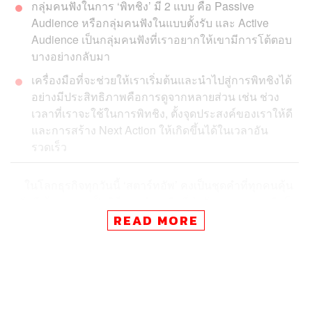
กลุ่มคนฟังในการ ‘พิทชิง’ มี 2 แบบ คือ Passive
Audience หรือกลุ่มคนฟังในแบบตั้งรับ และ Active
Audience เป็นกลุ่มคนฟังที่เราอยากให้เขามีการโต้ตอบ
บางอย่างกลับมา
เครื่องมือที่จะช่วยให้เราเริ่มต้นและนำไปสู่การพิทชิงได้
อย่างมีประสิทธิภาพคือการดูจากหลายส่วน เช่น ช่วง
เวลาที่เราจะใช้ในการพิทชิง, ตั้งจุดประสงค์ของเราให้ดี
และการสร้าง Next Action ให้เกิดขึ้นได้ในเวลาอัน
รวดเร็ว
ในโลกธุรกิจทุกวันนี้ ‘สตาร์ทอัพ’ คงเป็นชุดคำที่ทุกคนคุ้น
หูกันดี ด้วยความเป็นวิธีการทำธุรกิจที่กำลังมาแรงและเติบโต
มีแรงขับเคลื่อนที่รวดเร็ว แลดูน่าสนใจอยู่ไม่น้อย แม้หลาย
READ MORE
คนเลือกที่จะเฝ้ามองผู้ทำธุรกิจกลุ่มนี้อยู่ห่างๆ แต่อีกหลายคน
ก็เลือกที่จะกระโจนเข้ามาสู่โลกแห่งสตาร์ทอัพนี้ด้วยกัน
และสิ่งหนึ่งที่เหล่าผู้ทำธุรกิจสตาร์ทอัพหนีกันไม่พ้น นั่นก็
คือการ ‘พิทชิง’ (Pitching) ที่เปรียบให้เห็นภาพง่ายๆ ก็เหมือน
กับการขายงานเพื่อโน้มน้าวใจผู้ฟังให้เข้ามาลงทุน เข้ามา