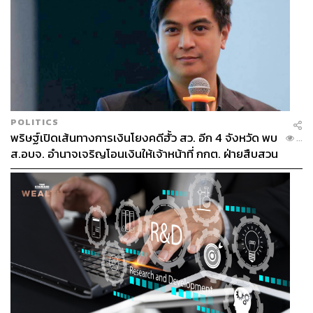
Next Action ที่ดีจะต้องเป็นแบบโดมิโนเอฟเฟกต์ คือแม้ว่ากา
รพิทชิงครั้งนั้นจะยังไม่สามารถไปถึง ultimate goal แต่
action ที่เกิดขึ้นหลังจากนั้นล้วนมีผลที่นำไปสู่ ultimate goal ที่
เราตั้งไว้ได้
แต่การที่เราจะสร้าง Next Action ที่ดีได้นั้น เราก็ต้องรู้ตัว
ว่าตอนนี้เราอยู่ในระดับที่จะสามารถเรียกร้อง action ได้มาก
แค่ไหน ซึ่งระดับนั้นเราเรียกกันว่า Stage of Changes
ระดับแรก คือไม่รู้จักอะไรเลย
POLITICS
ระดับที่สอง คือรู้จักกันโดยผิวเผินว่าใครทำอะไร
พริษฐ์เปิดเส้นทางการเงินโยงคดีฮั้ว สว. อีก 4 จังหวัด พบ
...
ระดับที่สาม คือรู้จักกันจนพร้อมที่จะทำอะไรบางอย่าง
ส.อบจ. อำนาจเจริญโอนเงินให้เจ้าหน้าที่ กกต. ฝ่ายสืบสวน
ร่วมกัน
ระดับที่สี่ คือขั้นที่มีปฏิสัมพันธ์ร่วมกัน
ระดับที่ห้า คือการรักษาความสัมพันธ์ของทั้งสองฝ่าย
เมื่อเรารู้แล้วว่าตัวเองอยู่ในระดับไหน เราก็ต้องหาวิธีการ
เพื่อก้าวข้ามขึ้นไปอยู่ในระดับที่สูงกว่าให้ได้ โดยแต่ละขั้นก็
จะมีวิธีการก้าวขึ้นไปที่แตกต่างกัน ซึ่งเราสามารถข้ามขึ้นไป
ได้ทีละขั้น ถ้าหากเราใช้วิธีการก้าวข้ามที่ผิดขั้นตอนการพิ
ทช์ก็มีโอกาสที่จะประสบความล้มเหลวสูง