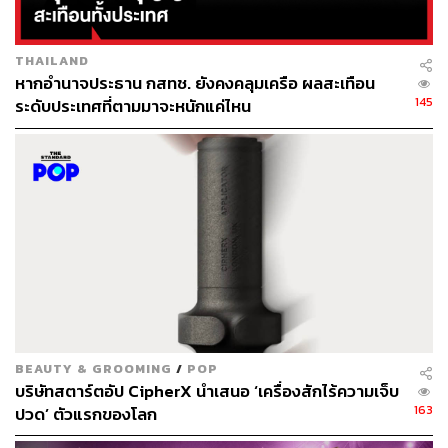
THAILAND
หากอำนาจประธาน กสทช. ยังคงคลุมเครือ ผลสะเทือน
145
ระดับประเทศที่ตามมาจะหนักแค่ไหน
Persuasive Communication Strategy Canvas
เครื่องมือที่ ดร. ศรีหทัย สร้างขึ้นมาจากประสบการณ์
ทำงานและจากการศึกษาเพื่อปรับให้เข้ากับคนที่ยังไม่
BEAUTY & GROOMING
/
POP
บริษัทสตาร์ตอัป CipherX นำเสนอ ‘เครื่องสักไร้ความเจ็บ
ชำนาญ ให้เริ่มต้นและนำไปสู่การพิทชิงได้อย่างมี
163
ปวด’ ตัวแรกของโลก
ประสิทธิภาพสูงสุด โดยจะมีหัวข้อหลักๆ ที่เราควรรู้ก่อนจะ
เข้าสู่สนามพิทชิงดังนี้