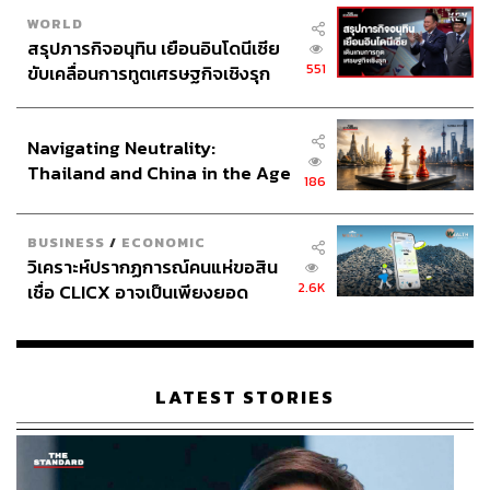
WORLD
สรุปภารกิจอนุทิน เยือนอินโดนีเซีย
551
ขับเคลื่อนการทูตเศรษฐกิจเชิงรุก
ประกาศหุ้นส่วนยุทธศาสตร์ไทย –
อินโดนีเซีย
Navigating Neutrality:
Thailand and China in the Age
186
of a New Global Order
BUSINESS
/
ECONOMIC
วิเคราะห์ปรากฏการณ์คนแห่ขอสิน
2.6K
เชื่อ CLICX อาจเป็นเพียงยอด
ภูเขาน้ำแข็ง ของปัญหาหนี้ครัว
เรือนไทยที่ถูกซุกไว้
3. Next Action
อีกหนึ่งหัวใจสำคัญของการพิทชิง นั่นคือการกระทำที่จะ
LATEST STORIES
เกิดขึ้นหลังจากการพิทชิง สิ่งนี้ถือเป็นเป้าหมายระยะสั้นที่เรา
ตั้งไว้ว่าจะเกิดขึ้นหลังจากการพิทชิงสำเร็จ หรือหมายถึงสิ่งที่
คุณอยากให้คนฟังทำต่อหลังจากฟังคุณพิทชิงเสร็จแล้ว โดย