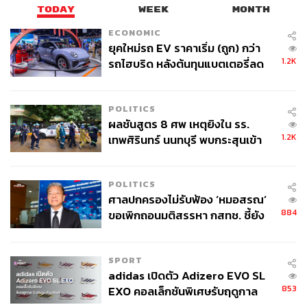
เพราะจะทำให้เราได้แสดงถึงความอินไซต์ที่เรามี ได้รับฟีด
TODAY
WEEK
MONTH
แบ็กดีๆ จากคณะกรรมการ รวมไปถึงสร้างการมีส่วนร่วม
ระหว่างเรากับคณะกรรมการ ซึ่งการตอบคำถามที่ดีนั้นก็มี
ECONOMIC
ยุคใหม่รถ EV ราคาเริ่ม (ถูก) กว่า
หลักอยู่เช่นกัน เริ่มตั้งแต่การตอบทีละหนึ่งคำถาม ตอบให้สั้น
1.2K
รถไฮบริด หลังต้นทุนแบตเตอรี่ลด
กระชับ ตรงประเด็น พยายามหาสิ่งที่เขาอยากได้จริงๆ ในคำ
ลง - จีนแห่บุกตลาดเกิดใหม่
ถามนั้นๆ และอย่าตอบแต่ละคำถามยาวเกินไป เพราะเวลาที่
คุณใช้มากเกินในแต่ละคำถามนั้นหมายถึงโอกาสที่สูญเสีย
POLITICS
ไปในการตอบคำถามอื่นๆ
ผลชันสูตร 8 ศพ เหตุยิงใน รร.
และที่สำคัญคือห้ามแสดงความไม่พอใจหรือแก้ตัวในเรื่อง
1.2K
เทพศิรินทร์ นนทบุรี พบกระสุนเข้า
เวลาขณะทำการพิทชิงเด็ดขาด เพราะนั่นหมายถึงการไม่
จุดสำคัญ ‘ศีรษะ-หน้าอก’ ครูถูกยิง
เตรียมตัว และเป็นการแสดงทัศนคติด้านลบออกมาให้
4 นัด จากระยะไกล
กรรมการเห็น
POLITICS
ศาลปกครองไม่รับฟ้อง ‘หมอสรณ’
884
ขอเพิกถอนมติสรรหา กสทช. ชี้ยัง
ไม่ใช่ผู้เดือดร้อนเสียหาย
SPORT
adidas เปิดตัว Adizero EVO SL
853
EXO คอลเล็กชันพิเศษรับฤดูกาล