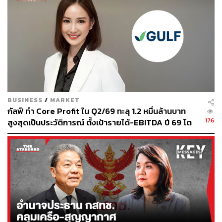
เรียนรู้เกี่ยวกับคนฟังกันก่อน ดร. ศรีหทัยเล่าว่ากลุ่มคนฟัง
จริงๆ นั้นเราสามารถแบ่งออกกว้างๆ ได้ 2 แบบ นั่นคือ
Passive Audience หรือกลุ่มคนฟังในแบบตั้งรับ คือรับข้อมูล
อย่างเดียว ซึ่งสิ่งที่เราทำได้คือการให้ข้อมูลแก่เขา กับ Active
Audience เป็นกลุ่มคนฟังที่เราอยากให้เขามีการโต้ตอบบาง
อย่างกลับมา ซึ่งสำหรับกลุ่มนี้ เราต้องพยายามโน้มน้าวให้
เขา active หรือมี action ตอบกลับในสิ่งที่เราต้องการ และนี่
คือกลุ่มผู้ฟังที่เราจะต้องเจอในการพิทชิง
BUSINESS
/
MARKET
เมื่อเรารู้เกี่ยวกับคนฟังแล้ว ต่อมาคือการปรับทัศนคติของ
กัลฟ์ ทำ Core Profit ใน Q2/69 ทะลุ 1.2 หมื่นล้านบาท
ตัวเราเองว่าการพิทชิงทางธุรกิจนั้นไม่ได้เป็นการทำเพื่อตัว
176
สูงสุดเป็นประวัติการณ์ ตั้งเป้ารายได้-EBITDA ปี 69 โต
เราเองเท่านั้น แต่มันคือการร่วมมือกันของทั้งสองฝ่าย เรา
12-15% พร้อมเข้าร่วม Direct PPA-โซลาร์ฟาร์มชุมชน
ต้องเปลี่ยนจากเรื่องของฉันหรือเรื่องของคุณมาเป็นเรื่องของ
เรา เปลี่ยนจากความคิดที่ว่าผมทำอะไรให้กลายเป็นพวกเรา
จะร่วมมือกันทำอะไร เปลี่ยนจากการเล่าข้อมูล (tell) เป็นการ
พิสูจน์ว่าเราจะทำได้อย่างไร (prove) เปลี่ยนจากการนำเสนอ
(presentation) ให้เป็นการสนทนา (conversation)
เมื่อมีทัศนคติตั้งต้นที่ถูกต้อง เราค่อยไปดูเครื่องมือที่จะ
ช่วยในการพิทชิงกัน