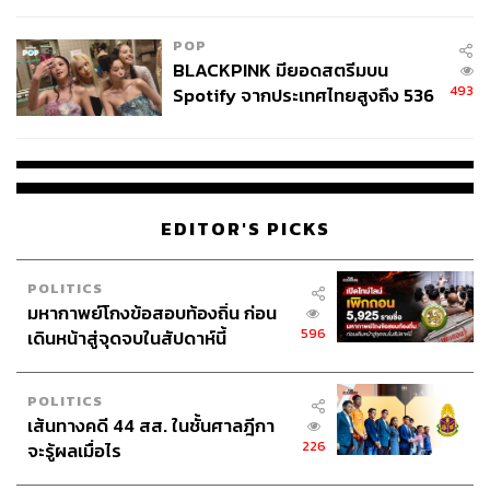
College Football
POP
BLACKPINK มียอดสตรีมบน
493
Spotify จากประเทศไทยสูงถึง 536
ล้านครั้ง ตลอด 10 ปีที่ผ่านมา
2. Pitching Objective
สิ่งนี้คือหัวใจสำคัญที่สุดที่จะทำให้การพิทชิงประสบความ
EDITOR'S PICKS
สำเร็จ หลายครั้งที่การพิทชิงล้มเหลว ไม่ใช่เพราะโปรเจกต์
ของเราไม่ดี หรือคนพิทช์ไม่ดี แต่เป็นเพราะเป้าหมายในกา
รพิทชิงของเรานั้นไม่ชัดเจน
POLITICS
มหากาพย์โกงข้อสอบท้องถิ่น ก่อน
ดังนั้นเราต้องตั้งจุดประสงค์ของเราให้ดี ตั้งเป็น ultimate
596
เดินหน้าสู่จุดจบในสัปดาห์นี้
goal เอาไว้ว่าการพิทชิงครั้งนี้เราทำไปเพื่ออะไร และสิ่งใดที่
เราอยากได้จากการพิทชิงครั้งนี้ เราจะทำอะไร กับใคร
ภายในเมื่อไร อย่างเช่นถ้าเราอยากทำพาร์ตเนอร์ชิป ก็ต้องตั้ง
POLITICS
เอาไว้ว่าเราอยากจะทำพาร์ตเนอร์ชิปกับใคร ภายในเดือน
เส้นทางคดี 44 สส. ในชั้นศาลฎีกา
ไหน เพราะทุกสิ่งทุกอย่างจะต้องไปอยู่ในการพรีเซนต์ของเรา
226
จะรู้ผลเมื่อไร
ทั้งหมด