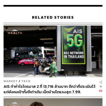
เพราะไม่อยากให้โครงการเหล่านี้กลายเป็นเพียงแค่ความ
ฝัน ทาง AIS The StartUp จึงเปิดคลาสพิเศษ Persuasive
RELATED STORIES
Startup Pitching ห้องเรียนที่จะทำให้เหล่าสตาร์ทอัพสามารถ
กลับออกไปพิทชิงได้อย่างมีประสิทธิภาพหนึ่งใน Benefits
สำหรับ AIS The StartUp ซึ่งนำโดย ดร. ศรีหทัย พราหมณี
Head of AIS The Startup ผู้มีประสบการณ์กับการเป็นกรรม
การ
พิทชิง
มาอย่างล้นหลามเป็นระยะเวลานานกว่า 5 ปี
Persuasive Startup Pitching
เมื่อพูดถึงการพิทชิงให้ประสบความสำเร็จ หลายคนจะนึก
ไปถึงว่ามันต้องเริ่มจากตัวตนและท่าทางของสปีกเกอร์ ต้องมี
พรีเซนเทชันที่ดี มีคอนเทนต์แน่น รวมไปถึงทฤษฎีการพรี
เซนต์ทั้งหลายแหล่ ซึ่งความจริงแล้วทั้งหมดนี้คือสิ่งที่นำมา
MARKET
/
TECH
ซัพพอร์ตการพิทชิงเท่านั้น แต่จุดที่เราต้องดูในตอนเริ่มต้น
AIS ทำกำไรไตรมาส 2 ที่ 13,716 ล้านบาท ดีกว่าที่ประเมินไว้
จริงๆ นั้นคือ Communication Strategy หรือกลยุทธ์ในการ
93
แต่ยังคงเป้าทั้งปีเท่าเดิม เน็ตบ้านโตแรงสุด 7.9%
สื่อสาร ซึ่งนี่คือสิ่งที่สตาร์ทอัพส่วนใหญ่ขาดหายไปในการพิท
ชิง
ซึ่งก่อนที่เราจะเรียนรู้ถึงวิธีการพิทชิงที่ดี เราอาจจะต้อง