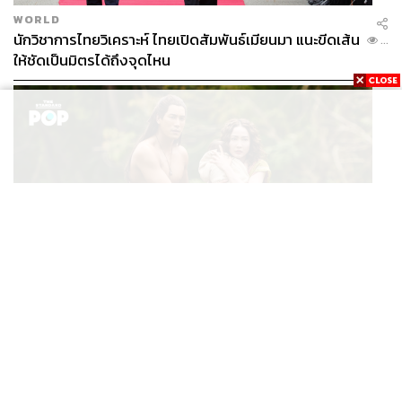
จึงเรียกว่า Explorer คือเป็นคนที่ได้ข้อมูลแล้วคิดต่อไปว่าจะ
WORLD
เกิดอะไรขึ้น เพราะฉะนั้นคนกลุ่มนี้จะสนใจว่าเราจะทำ
นักวิชาการไทยวิเคราะห์ ไทยเปิดสัมพันธ์เมียนมา แนะขีดเส้น
...
อย่างไรให้สิ่งที่มีนั้นดีขึ้น เป้าหมายต่อไปของเราคืออะไร มี
ให้ชัดเป็นมิตรได้ถึงจุดไหน
ความเสี่ยงแค่ไหน และจะเริ่มต้นเมื่อไร เพราะฉะนั้นการคุย
กับคนประเภทนี้ เราต้องมีโร้ดแมปที่ชัดเจน
ประเภทที่สามเป็นคนที่ใช้สมองฝั่งซ้ายและส่วนล่างร่วม
กัน เป็นคนประเภท Organizer ที่ชอบจัดการแบบเป็นระบบขั้น
ตอน ชอบดูรายละเอียดของขั้นตอนต่างๆ ถามอะไรต้องตอบ
ให้ได้ทุกเรื่อง
ประเภทที่สี่คือคนที่ใช้สมองฝั่งขวาและส่วนล่าง เป็นพวกที่
เราเรียกว่า Sensor คือใช้อารมณ์ความรู้สึกในการตัดสินว่าดี
หรือไม่ดี คนเหล่านี้ชอบที่จะรู้เรื่องราวต่างๆ ชอบได้ยินฟีด
แบ็กจากลูกค้า เพราะฉะนั้นสิ่งที่เราต้องนำเสนอคือตัวทีม
FILM
และลูกค้าของเรา
นาคี๓ ครุฑา นาคี เผยภาพชุดแรก พร้อมปักวันฉาย 22 ต.ค.
...
นี้