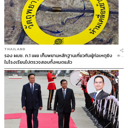
เพียงคนที่เข้ามาพิทชิงทั่วๆ ไป ถ้าหากเราสามารถเสนอ
benefit ให้เขาได้ คุณจะกลายมาเป็นตัวเลือกลำดับต้นๆ ของ
เขา แต่ถ้าคุณสามารถเสนอ advantage ให้กับเขาได้ คุณจะ
กลายเป็นหนึ่งเดียวที่ไม่สามารถมีใครมาทดแทนได้
3. Personal Style หรือรูปแบบของคนประเภทต่างๆ อย่าง
ที่เรารู้ว่าสมองของคนเรานั้นถูกแบ่งเป็นหลายซีก โดยใน
แต่ละซีกก็มีความสามารถที่ต่างกันไป และคนเรานั้นมีความ
ถนัดในการใช้สมองแต่ละซีกแตกต่างกันด้วย โดยเรา
THAILAND
รอง ผบช. ภ.1 เผย เก็บพยานหลักฐานเกี่ยวกับผู้ก่อเหตุยิง
สามารถแบ่งส่วนของสมองแบบง่ายๆ นั่นคือส่วนซ้าย เป็น
...
ในโรงเรียนไปตรวจสอบทั้งหมดแล้ว
ส่วนที่ใช้เหตุผล, ส่วนขวา เป็นส่วนที่ใช้ความคิดสร้างสรรค์,
ส่วนบน เป็นส่วนของการใช้ความคิด และส่วนล่าง เป็นส่วน
ของการใช้อารมณ์ ซึ่งผู้ฟังแต่ละคนก็จะมีวิธีคิดและตัดสิน
แตกต่างกันไปตามความถนัดของสมอง
ประเภทแรกคือคนที่ใช้สมองฝั่งซ้ายและด้านบนรวมกัน
เราเรียกว่า Analyzer ที่จะชอบการคิดและข้อมูลต่างๆ มาก
ความสนใจของคนกลุ่มนี้คือข้อมูล ชอบอะไรที่เป็นข้อมูล
มาก เพราะฉะนั้นถ้าจะพิทช์กับคนกลุ่มนี้ควรจะส่งข้อมูลที่สั้น
และกระชับ เพื่อให้เขาได้คิดต่อ และห้ามดราม่าใส่
ประเภทที่สองคือคนที่ใช้สมองส่วนบนและฝั่งด้านขวา เรา