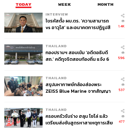
TODAY
WEEK
MONTH
INTERVIEW
ไขรหัสตั้ง ผบ.ตร. ‘ความสามารถ
1.4K
vs อาวุโส’ และอนาคตการปฏิรูปสี
กากี กับ พล.ต.อ. เอก อังสนานนท์
THAILAND
กองปราบฯ สอบเข้ม ‘อดีตอธิบดี
596
สถ.’ คดีทุจริตสอบท้องถิ่น แจ้ง 6
ข้อหาหนัก จ่อชง ป.ป.ช. 12 ส.ค. นี้
THAILAND
สรุปมหากาพย์กล้องส่องพระ
537
ZEISS Blue Marine จากสัญญา
ผลิต 8.3 ล้าน สู่ข้อพิพาท ‘มา
เวลล์ฯ’ ฟ้อง ‘โทน บางแค’ ผิดนัด
THAILAND
จ่ายหนี้-แอบระบุแบรนด์
ครอบครัวรับร่าง ฮลุน โซโล่ แล้ว
477
เตรียมส่งชันสูตรหาสาเหตุการเสีย