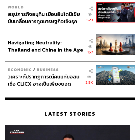
WORLD
สรุปภารกิจอนุทิน เยือนอินโดนีเซีย
523
ขับเคลื่อนการทูตเศรษฐกิจเชิงรุก
ประกาศหุ้นส่วนยุทธศาสตร์ไทย –
อินโดนีเซีย
Navigating Neutrality:
Thailand and China in the Age
157
of a New Global Order
ECONOMIC
/
BUSINESS
วิเคราะห์ปรากฏการณ์คนแห่ขอสิน
2.5K
เชื่อ CLICX อาจเป็นเพียงยอด
ภูเขาน้ำแข็ง ของปัญหาหนี้ครัว
เรือนไทยที่ถูกซุกไว้
LATEST STORIES