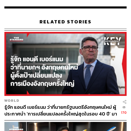
ได้รับมาตรการช่วยเหลือและเยียวยาจากภาครัฐโดยเร่งด่วน
และอาจส่งผลต่อการกลับมาให้บริการในอนาคตของสายการ
บิน
RELATED STORIES
“ตลอดกว่าหนึ่งปีครึ่ง นับตั้งแต่การแพร่ระบาดของโควิด สาย
การบินทั้ง 7 สาย ได้พยายามอย่างเต็มที่ในการช่วยเหลือตัว
เองและปรับตัวเพื่อประคองธุรกิจให้รอดจากสถานการณ์อัน
ยากลำบากครั้งนี้ เรายังมีความหวังว่ารัฐบาลจะช่วยเร่ง
ดำเนินการอนุมัติ Soft Loan โดยเร็วที่สุด เพราะนี่คือลม
หายใจเฮือกสุดท้ายของสายการบินแล้ว” พุฒิพงศ์กล่าว
TAGS:
Thai AirAsia
ธุรกิจสายการบิน
ไทยแอร์เอเชีย เอ็กซ์-Thai AirAsia X
เงินช่วยเหลือ
Vietjet
สมาคมสายการบินประเทศไทย
Nok Air
พุฒิพงศ์ ปราสาททองโอสถ
เชื้อไวรัสโคโรนา
WORLD
Thai Lion Air
สินเชื่อดอกเบี้ยต่ำ
Thai Smile
รู้จัก แอนดี เบอร์แนม ว่าที่นายกรัฐมนตรีอังกฤษคนใหม่ ผู้
Bangkok Airways
ล็อกดาวน์
170
ประกาศนำ ‘การเปลี่ยนแปลงครั้งใหญ่สุดในรอบ 40 ปี’ มา
สู่การเมืองอังกฤษ