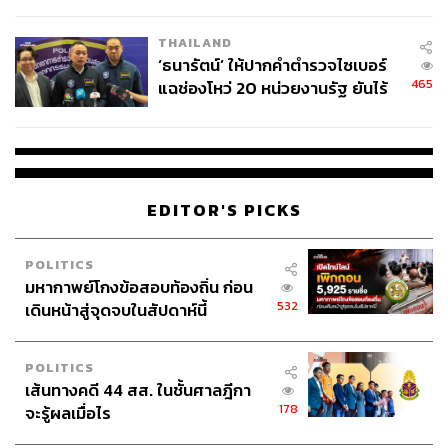
ชีวิต
THAILAND
‘ธนารัตน์’ ให้ปากคำตำรวจไซเบอร์
465
แฉช่องโหว่ 20 หน่วยงานรัฐ ยันไร้
นัยทางการเมือง
EDITOR'S PICKS
POLITICS
มหากาพย์โกงข้อสอบท้องถิ่น ก่อน
532
เดินหน้าสู่จุดจบในสัปดาห์นี้
POLITICS
เส้นทางคดี 44 สส. ในชั้นศาลฎีกา
178
จะรู้ผลเมื่อไร