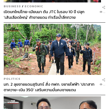
BUSINESS
/
ECONOMIC
เปิดบทใหม่ไทย-เมียนมา ดัน JTC ในรอบ 10 ปี ปลุก
...
‘เส้นเลือดใหญ่’ ค้าชายแดน ท่าเรือน้ำลึกทวาย
POLITICS
มท. 2 ลุยชายแดนสุรินทร์ สั่ง กฟภ. ขยายไฟฟ้า ‘ปราสาท
...
ตาควาย–เนิน 350’ เสริมความมั่นคงชายแดน