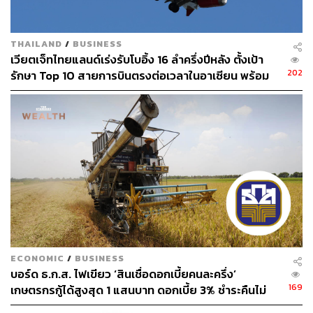
THAILAND
/
BUSINESS
เวียตเจ็ทไทยแลนด์เร่งรับโบอิ้ง 16 ลำครึ่งปีหลัง ตั้งเป้า
202
รักษา Top 10 สายการบินตรงต่อเวลาในอาเซียน พร้อม
คุมสถิติไม่ต่ำกว่า 80%
ECONOMIC
/
BUSINESS
บอร์ด ธ.ก.ส. ไฟเขียว ‘สินเชื่อดอกเบี้ยคนละครึ่ง’
169
เกษตรกรกู้ได้สูงสุด 1 แสนบาท ดอกเบี้ย 3% ชำระคืนไม่
เกิน 12 เดือน