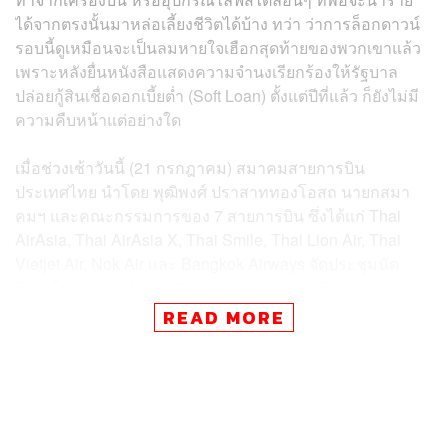
ได้จากตรงนั้นมาหล่อเลี้ยงชีวิตได้บ้าง ทว่า ว่าการล็อกดาวน์
รอบนี้ดูเหมือนจะเป็นลมหายใจเฮือกสุดท้ายของพวกเขาแล้ว
เพราะหลังยื่นหนังสือแสดงความจำนงเรียกร้องให้รัฐบาล
ปล่อยกู้สินเชื่อดอกเบี้ยต่ำ (Soft Loan) ตั้งแต่ปีที่แล้ว ก็ยังไม่มี
ความคืบหน้าแต่อย่างใด
เมื่อช่วงเช้าวันนี้ (21 กรกฎาคม) สมาคมสายการบิน
ประเทศไทย นำโดย พุฒิพงศ์ ปราสาททองโอสถ นายกสมา
คมฯ และคณะกรรมการของ 7 สายการบิน ซึ่งได้แก่ Thai
AirAsia, Thai AirAsia X, Thai Smile, Thai Lion Air, Thai
Vietjet Air, Nok Air และ Bangkok Airways จัดประชุมนัด
พิเศษในรูปแบบ Virtual Conference ทวงถามถึงมาตรการ
ความช่วยเหลือ Soft Loan ที่เคยร้องขอกับภาครัฐ หลังใช้
READ MORE
เวลายื่นไปแล้วนานถึง 478 วัน โดยทางสมาคมได้ชี้แจงไทม์
ไลน์พร้อมร้องขอให้รัฐพิจารณาเรื่องนี้อย่างเร่งด่วน หลังต้อง
ประคองชีวิตพนักงานกว่าหมื่นคน
ไทม์ไลน์การยื่น