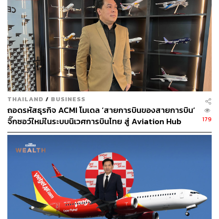
58
ABOUT THE AUTHOR
THAILAND
/
BUSINESS
พลอยจันทร์ สุขคง
ถอดรหัสธุรกิจ ACMI โมเดล ‘สายการบินของสายการบิน’
Senior Content Creator ประจำกองไลฟ์สไตล์
179
จิ๊กซอว์ใหม่ในระบบนิเวศการบินไทย สู่ Aviation Hub
สำนักข่าว THE STANDARD
ของภูมิภาค