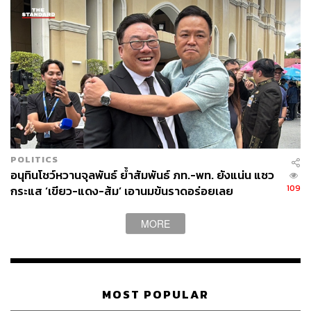
POLITICS
อนุทินโชว์หวานจุลพันธ์ ย้ำสัมพันธ์ ภท.-พท. ยังแน่น แซว
109
กระแส ‘เขียว-แดง-ส้ม’ เอานมข้นราดอร่อยเลย
MORE
MOST POPULAR