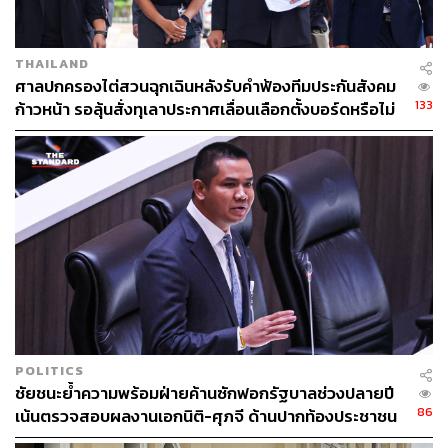
THAILAND
ศาลปกครองไต่สวนฉุกเฉินหลังรับคำฟ้องทีมประกันสังคม
133
ก้าวหน้า รอลุ้นสั่งทุเลาประกาศเลื่อนเลือกตั้งบอร์ดหรือไม่
POLITICS
ชัยชนะย้ำความพร้อมฝ่ายค้านซักฟอกรัฐบาลช่วงปลายปี
86
เน้นตรวจสอบผลงานเอกนิติ-ศุภจี ด้านปากท้องประชาชน