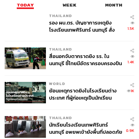
TODAY
WEEK
MONTH
THAILAND
รอง ผบ.ตร. บัญชาการเหตุยิง
1.5K
โรงเรียนเทพศิรินทร์ นนทบุรี สั่ง
ค้นหา 2 รอบยืนยันไร้คนติดค้าง พบ
ศพปู่-ย่าที่บ้านพักผู้ก่อเหตุ
THAILAND
สื่อนอกจับตากราดยิง รร. ใน
1.4K
นนทบุรี ชี้ไทยมีอัตราครอบครองปืน
สูงในระดับต้นของภูมิภาค
WORLD
ย้อนเหตุกราดยิงในโรงเรียนต่าง
1K
ประเทศ ที่ผู้ก่อเหตุเป็นนักเรียน
THAILAND
นักเรียนโรงเรียนเทพศิรินทร์
0.9K
นนทบุรี อพยพเข้ายังพื้นที่ปลอดภัย