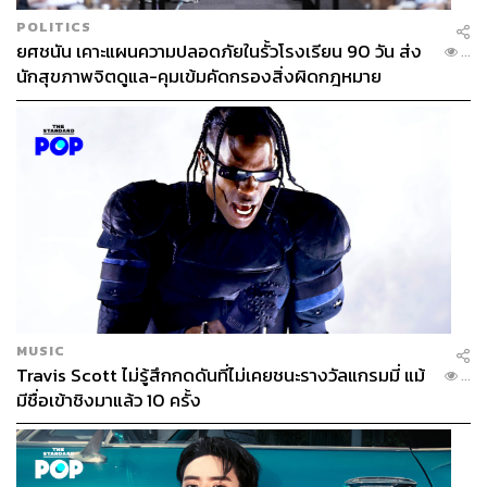
POLITICS
ยศชนัน เคาะแผนความปลอดภัยในรั้วโรงเรียน 90 วัน ส่ง
...
นักสุขภาพจิตดูแล-คุมเข้มคัดกรองสิ่งผิดกฎหมาย
MUSIC
Travis Scott ไม่รู้สึกกดดันที่ไม่เคยชนะรางวัลแกรมมี่ แม้
...
มีชื่อเข้าชิงมาแล้ว 10 ครั้ง