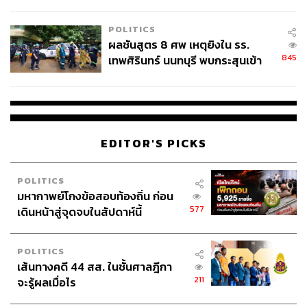
ชั่วคราว หลังเหตุใช้อาวุธปืนภายใน
โรงเรียนคลี่คลาย
POLITICS
ผลชันสูตร 8 ศพ เหตุยิงใน รร.
845
เทพศิรินทร์ นนทบุรี พบกระสุนเข้า
จุดสำคัญ ‘ศีรษะ-หน้าอก’ ครูถูกยิง
4 นัด จากระยะไกล
EDITOR'S PICKS
POLITICS
มหากาพย์โกงข้อสอบท้องถิ่น ก่อน
577
เดินหน้าสู่จุดจบในสัปดาห์นี้
POLITICS
เส้นทางคดี 44 สส. ในชั้นศาลฎีกา
211
จะรู้ผลเมื่อไร