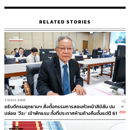
ตรงหรือทางอ้อม รวมถึงต้องระมัดระวังไม่ให้บุคคลใน
ครอบครัวนำตำแหน่งไปอ้างเพื่อแสวงหาผลประโยชน์
ด้วยเช่นกัน
RELATED STORIES
ห้ามใช้สื่อสังคมออนไลน์เพื่อจัดหาทุนหรือรายได้ที่อาจ
กระทบต่อการปฏิบัติหน้าที่ และหากตุลาการเป็นผู้
จัดการและดูแลบัญชี (Admin) ของกลุ่มสื่อสังคม
ออนไลน์ จะต้องดูแลไม่ให้เกิดการกระทำที่ฝ่าฝืน
ระเบียบหรือใช้เพื่อแสวงหาประโยชน์ที่เป็นตัวเงิน
ทั้งนี้ หากพบว่ามีการฝ่าฝืนหรือไม่ปฏิบัติตามระเบียบดังกล่าว
ให้ผู้มีหน้าที่รับผิดชอบดำเนินการตามระเบียบ ก.ศป. ว่าด้วย
การสอบสวนและสิทธิของข้าราชการตุลาการศาลปกครอง
ซึ่งอาจนำไปสู่การตั้งข้อหาว่ามีเหตุให้ต้องพ้นจากตำแหน่ง
หรือรับโทษทางความผิดวินัยต่อไป
THAILAND
อธิบดีกรมอุทยานฯ สั่งตั้งกรรมการสอบหัวหน้าสิมิลัน ปม
อ้างอิง:
https://ratchakitcha.soc.go.th/documents/113497.p
200
ปล่อย ‘วีระ’ เข้าพักแรม ทั้งที่ประกาศห้ามค้างคืนตั้งแต่ปี 61
df