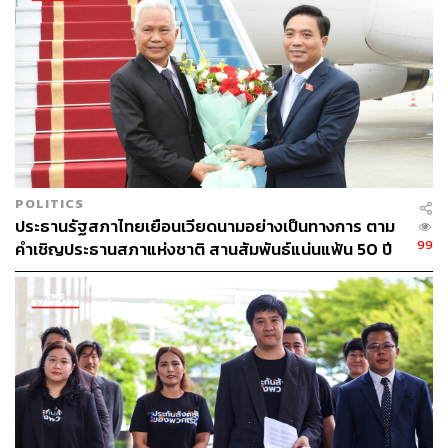
TAGS:
Social Media
ราชกิจจานุเบกษา
การเมืองไทย
ศาลปกครอง
ตุลาการ
ประสิทธิ์ศักดิ์ มีลาภ
POLITICS
170
ประธานรัฐสภาไทยเยือนเวียดนามอย่างเป็นทางการ ตาม
99
คำเชิญประธานสภาแห่งชาติ สานสัมพันธ์แน่นแฟ้น 50 ปี
ABOUT THE AUTHOR
THE STANDARD TEAM
กองบรรณาธิการ THE STANDARD