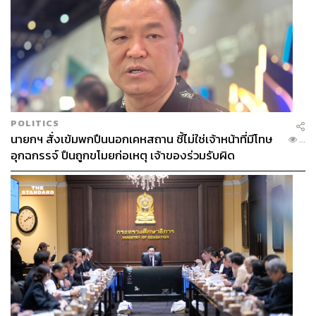
POLITICS
นายกฯ สั่งเข้มพกปืนนอกเคหสถาน ชี้ไม่ใช่เจ้าหน้าที่มีโทษ
...
อุกฉกรรจ์ ปืนถูกขโมยก่อเหตุ เจ้าของร่วมรับผิด