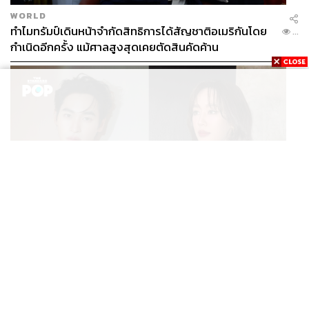
WORLD
ทำไมทรัมป์เดินหน้าจำกัดสิทธิการได้สัญชาติอเมริกันโดย
...
กำเนิดอีกครั้ง แม้ศาลสูงสุดเคยตัดสินคัดค้าน
ENTERTAINMENT
เก้า นพเก้า และ พาย รินรดา เตรียมร่วมงานกันใน ‘รสกาล
...
Enchanted Taste In Time’