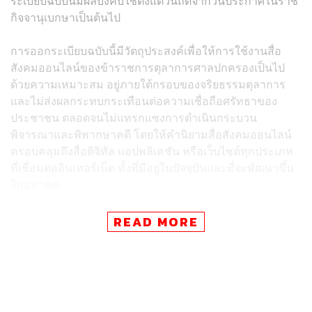
ระเบียบฉบับนี้มีผลบังคับใช้ตั้งแต่วันถัดจากวันประกาศในราช
กิจจานุเบกษาเป็นต้นไป
การออกระเบียบฉบับนี้มีวัตถุประสงค์เพื่อให้การใช้งานสื่อ
สังคมออนไลน์ของข้าราชการตุลาการศาลปกครองเป็นไป
ด้วยความเหมาะสม อยู่ภายใต้กรอบของจริยธรรมตุลาการ
และไม่ส่งผลกระทบกระเทือนต่อความเชื่อถือศรัทธาของ
ประชาชน ตลอดจนไม่แทรกแซงการดำเนินกระบวน
พิจารณาและพิพากษาคดี โดยให้คำนิยามสื่อสังคมออนไลน์
ครอบคลุมถึงสื่อดิจิทัล แอปพลิเคชัน หรือเว็บไซต์ทุกประเภท
ที่เชื่อมต่ออินเทอร์เน็ต ทั้งที่มีอยู่ในปัจจุบันและที่จะพัฒนาขึ้น
ในอนาคต
สาระสำคัญของระเบียบกำหนดให้ตุลาการศาลปกครองต้อง
READ MORE
ใช้สื่อสังคมออนไลน์ด้วยความระมัดระวัง มีความสุภาพ และ
สำรวมกิริยามารยาท โดยต้องงดเว้นการใช้ถ้อยคำหยาบคาย
การโต้เถียง การดูหมิ่น หมิ่นประมาท การสร้างความเกลียด
ชัง หรือการกระทำใดที่กระทบต่อความสงบเรียบร้อยและศีล
ธรรมอันดี รวมทั้งต้องงดเว้นการเล่นโซเชียลมีเดียที่ไม่