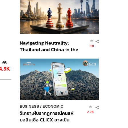
อินโดนีเซีย
Navigating Neutrality:
191
Thailand and China in the
Age of a New Global
Order
4.5K
BUSINESS
/
ECONOMIC
2.7K
วิเคราะห์ปรากฏการณ์คนแห่
ขอสินเชื่อ CLICX อาจเป็น
เพียงยอดภูเขาน้ำแข็ง ของ