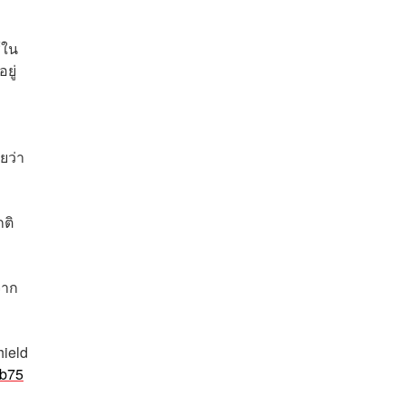
้ใน
ยู่
ยว่า
ติ
จาก
ield
8b75