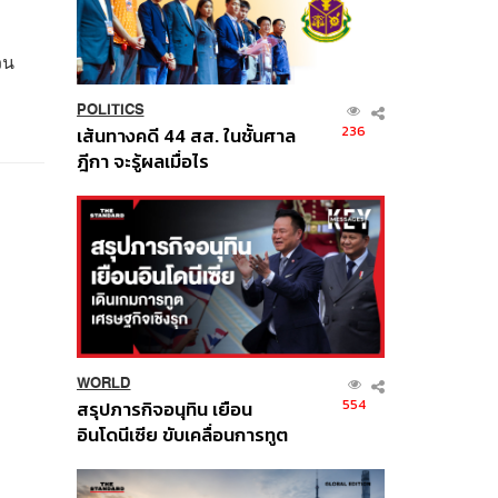
วน
POLITICS
236
เส้นทางคดี 44 สส. ในชั้นศาล
ฎีกา จะรู้ผลเมื่อไร
WORLD
554
สรุปภารกิจอนุทิน เยือน
อินโดนีเซีย ขับเคลื่อนการทูต
เศรษฐกิจเชิงรุก ประกาศหุ้น
ส่วนยุทธศาสตร์ไทย –