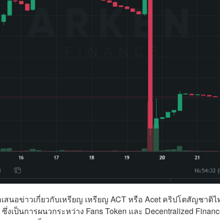
อข่าวเกี่ยวกับเหรียญ เหรียญ ACT หรือ Acet คริปโตสัญชาติไท
 ซึ่งเป็นการผนวกระหว่าง Fans Token และ Decentralized Financ