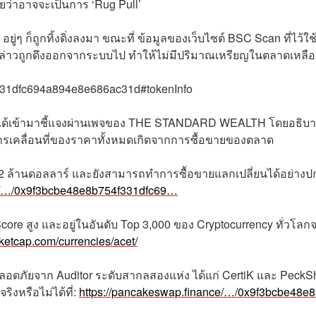
่ายว่าอาจจะเป็นการ ‘Rug Pull’
ู่ๆ ก็ถูกทิ้งดิ่งลงมา ขณะที่ ข้อมูลของเว็บไซต์ BSC Scan ที่ไว้ใช
่าวถูกดึงออกจากระบบไป ทำให้ไม่มีปริมาณเหรียญในตลาดเหลืออ
f331dfc694a894e8e686ac31d#tokenInfo
CT ได้เข้ามาชี้แจงผ่านเพจของ THE STANDARD WEALTH โดยอธิบา
งการเคลื่อนที่ของราคาทั้งหมดเกิดจากการซื้อขายของตลาด
 2 ล้านดอลลาร์ และยังสามารถทำการซื้อขายแลกเปลี่ยนได้อย่างปก
nce/…/0x9f3bcbe48e8b754f331dfc69…
Score สูง และอยู่ในอันดับ Top 3,000 ของ Cryptocurrency ทั่วโลก
rketcap.com/currencies/acet/
ดภัยจาก Auditor ระดับสากลสองแห่ง ได้แก่ CertiK และ PeckSh
งหรือไม่ได้ที่:
https://pancakeswap.finance/…/0x9f3bcbe48e