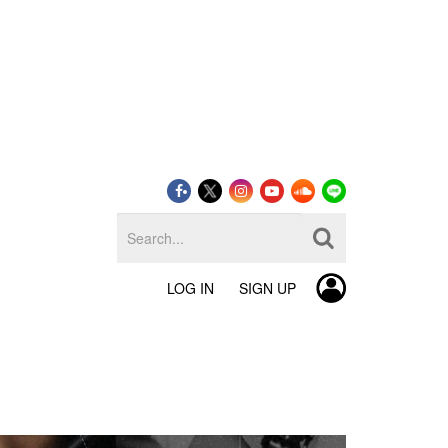
LOG IN
SIGN UP