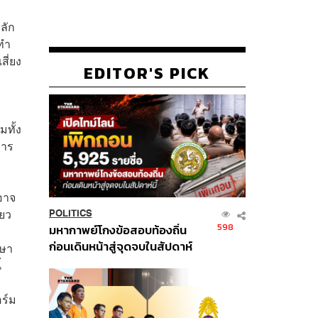
ลัก
รทำ
ี่ยง
EDITOR'S PICK
ทั้ง
การ
อาจ
ียว
POLITICS
598
มหากาพย์โกงข้อสอบท้องถิ่น
ก่อนเดินหน้าสู่จุดจบในสัปดาห์
กษา
นี้
้
อร์ม