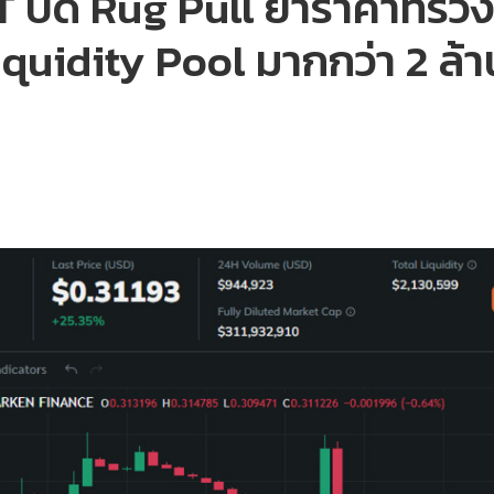
ปัด Rug Pull ย้ำราคาที่ร่ว
quidity Pool มากกว่า 2 ล้