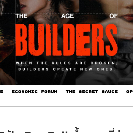
E
ECONOMIC FORUM
THE SECRET SAUCE​
OP