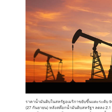
ราคาน้ำมันดิบในสหรัฐอเมริกาขยับขึ้นแตะระดับ 94 
(27 กันยายน) หลังสต๊อกน้ำมันดิบสหรัฐฯ ลดลง 2.1