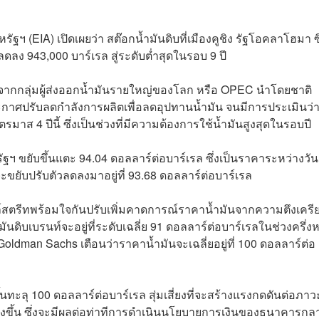
(EIA) เปิดเผยว่า สต๊อกน้ำมันดิบที่เมืองคูชิง รัฐโอคลาโฮมา ซึ
ดลง 943,000 บาร์เรล สู่ระดับต่ำสุดในรอบ 9 ปี
ดันจากกลุ่มผู้ส่งออกน้ำมันรายใหญ่ของโลก หรือ OPEC นำโดยชาติ
ประกาศปรับลดกำลังการผลิตเพื่อลดอุปทานน้ำมัน จนมีการประเมินว่
 4 ปีนี้ ซึ่งเป็นช่วงที่มีความต้องการใช้น้ำมันสูงสุดในรอบปี
สหรัฐฯ ขยับขึ้นแตะ 94.04 ดอลลาร์ต่อบาร์เรล ซึ่งเป็นราคาระหว่างวัน
าจะขยับปรับตัวลดลงมาอยู่ที่ 93.68 ดอลลาร์ต่อบาร์เรล
์สตรีทพร้อมใจกันปรับเพิ่มคาดการณ์ราคาน้ำมันจากความตึงเครี
ดิบเบรนท์จะอยู่ที่ระดับเฉลี่ย 91 ดอลลาร์ต่อบาร์เรลในช่วงครึ่งห
 Goldman Sachs เตือนว่าราคาน้ำมันจะเฉลี่ยอยู่ที่ 100 ดอลลาร์ต่อ
้นทะลุ 100 ดอลลาร์ต่อบาร์เรล สุ่มเสี่ยงที่จะสร้างแรงกดดันต่อภาว
งขึ้น ซึ่งจะมีผลต่อท่าทีการดำเนินนโยบายการเงินของธนาคารกล