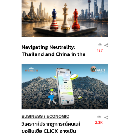
อินโดนีเซีย
Navigating Neutrality:
127
Thailand and China in the
Age of a New Global
Order
BUSINESS
/
ECONOMIC
2.3K
วิเคราะห์ปรากฏการณ์คนแห่
ขอสินเชื่อ CLICX อาจเป็น
เพียงยอดภูเขาน้ำแข็ง ของ