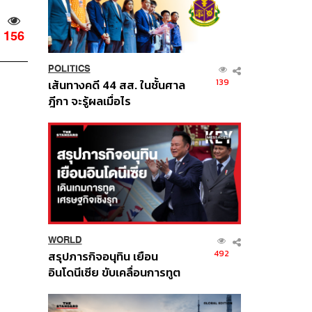
156
POLITICS
139
เส้นทางคดี 44 สส. ในชั้นศาล
ฎีกา จะรู้ผลเมื่อไร
WORLD
492
สรุปภารกิจอนุทิน เยือน
อินโดนีเซีย ขับเคลื่อนการทูต
เศรษฐกิจเชิงรุก ประกาศหุ้น
ส่วนยุทธศาสตร์ไทย –