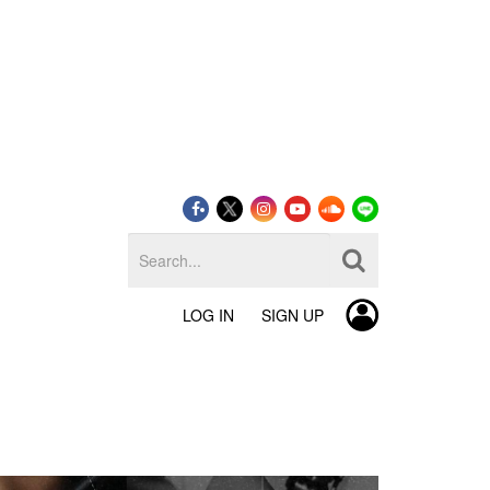
LOG IN
SIGN UP