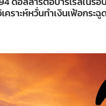
ุ 94 ดอลลาร์ต่อบาร์เรลในรอบ
เคราะห์หวั่นทำเงินเฟ้อกระฉูด