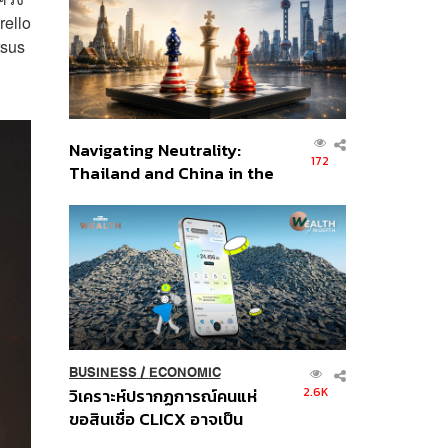
อินโดนีเซีย
rello
rsus
Navigating Neutrality:
172
Thailand and China in the
Age of a New Global
Order
BUSINESS
/
ECONOMIC
2.6K
วิเคราะห์ปรากฏการณ์คนแห่
ขอสินเชื่อ CLICX อาจเป็น
เพียงยอดภูเขาน้ำแข็ง ของ