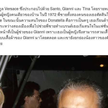
ูล Versace ซึ่งประกอบไปด้วย Santo, Gianni และ Tina โดยรายหล
็นผู้หญิงคนเดียวของบ้าน ในปี 1972 พี่ชายทั้งสองคนของเธอตัดสิน
rsace ในขณะนั้นความสนใจของ Donatella คือการเป็นครู เธอเรียนด้
ระหว่างสองเมืองเพื่อไปช่วยพี่ชายทำแบรนด์เธอเริ่มสนใจในแฟชั่
้าที่เป็นผู้ช่วยของ Gianni เพราะเธอเป็นผู้หญิงจึงสามารถสวมเสื้
บบเสื้อผ้าของ Gianni มาโดยตลอด และเขายังยกย่องน้องสาวของต
วย