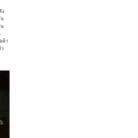
ัง
ใจ
าน
น
อผ้า
ัว