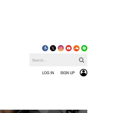
LOG IN
SIGN UP