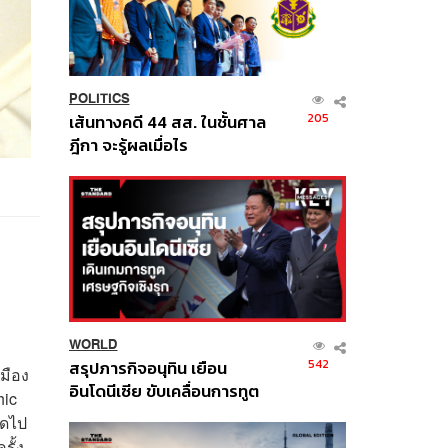
POLITICS
205
เส้นทางคดี 44 สส. ในชั้นศาล
ฎีกา จะรู้ผลเมื่อไร
WORLD
542
สรุปภารกิจอนุทิน เยือน
มือง
อินโดนีเซีย ขับเคลื่อนการทูต
hic
เศรษฐกิจเชิงรุก ประกาศหุ้น
ิดไป
ส่วนยุทธศาสตร์ไทย –
รั้ง