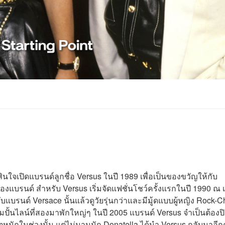
ินใจเปิดแบรนด์ลูกชื่อ Versus ในปี 1989 เพื่อเป็นของขวัญให้กับ
งแบรนด์ สำหรับ Versus เริ่มจัดแฟชั่นโชว์ครั้งแรกในปี 1990 ณ เ
ับแบรนด์ Versace นั้นแล้วดูวัยรุ่นกว่าและมีมู้ดแบบผู้หญิง Rock-C
ปั้นไลน์ที่สองมาพักใหญ่ๆ ในปี 2005 แบรนด์ Versus จำเป็นต้องป
ฤตหนักในช่วงนั้น แต่ไม่นานนัก Donatella ได้นำ Versus กลับมาอีกค