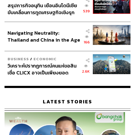
สรุปภารกิจอนุทิน เยือนอินโดนีเซีย
โดยปฏิบัติการครั้งนี้ถือเป็นเดิมพันที่มีความเสี่ยงสูงมาก
539
ขับเคลื่อนการทูตเศรษฐกิจเชิงรุก
ของกองทัพเคียฟ เนื่องจากมีความเป็นไปได้ว่าท้ายที่สุดแล้วก
ประกาศหุ้นส่วนยุทธศาสตร์ไทย –
องทัพรัสเซียที่มีจำนวนมากกว่าจะสามารถเอาชนะและขับไล่
อินโดนีเซีย
Navigating Neutrality:
ทัพยูเครนได้
Thailand and China in the Age
166
of a New Global Order
แต่หากยูเครนยังคงยืนหยัดหรือสามารถเดินหน้าบุกยึดแผ่น
ดินรัสเซียได้ต่อไป สิ่งที่เกิดขึ้นอาจกลายเป็นเครื่องต่อรองที่ดี
BUSINESS
/
ECONOMIC
สำหรับยูเครนในหลายๆ ด้าน รวมถึงการเจรจาสันติภาพ
วิเคราะห์ปรากฏการณ์คนแห่ขอสิน
2.6K
เชื่อ CLICX อาจเป็นเพียงยอด
แต่ในอีกแง่หนึ่ง หากภารกิจของยูเครนครั้งนี้ล้มเหลว สิ่งที่
ภูเขาน้ำแข็ง ของปัญหาหนี้ครัว
ตามมาก็อาจกลายเป็นการ ‘ทำลายขวัญกำลังใจ’ ของทหาร
เรือนไทยที่ถูกซุกไว้
ยูเครนให้ย่ำแย่ลงมากกว่าเดิมด้วยเช่นกัน
LATEST STORIES
ภาพ: Viacheslav Ratynskyi / REUTERS
อ้างอิง:
https://www.aljazeera.com/news/2024/8/12/has-ukrai
nes-incursion-into-russias-kursk-changed-dynamics-
of-the-war