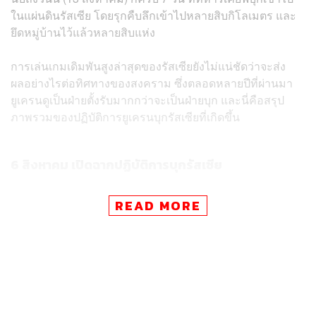
ในแผ่นดินรัสเซีย โดยรุกคืบลึกเข้าไปหลายสิบกิโลเมตร และ
ยึดหมู่บ้านไว้แล้วหลายสิบแห่ง
การเล่นเกมเดิมพันสูงล่าสุดของรัสเซียยังไม่แน่ชัดว่าจะส่ง
ผลอย่างไรต่อทิศทางของสงคราม ซึ่งตลอดหลายปีที่ผ่านมา
ยูเครนดูเป็นฝ่ายตั้งรับมากกว่าจะเป็นฝ่ายบุก และนี่คือสรุป
ภาพรวมของปฏิบัติการยูเครนบุกรัสเซียที่เกิดขึ้น
6 สิงหาคม เปิดฉากปฏิบัติการบุกรัสเซีย
READ MORE
กองทัพยูเครนสร้างความประหลาดใจให้กับมอสโก ด้วยการ
เปิดฉากโจมตีภูมิภาคคุสค์ ในเช้าวันที่ 6 สิงหาคม เวลา
08.00 น. ระหว่างที่การสู้รบในยูเครนยังคงดำเนินอยู่
ข้อมูลจากฝ่ายรัสเซียระบุว่า ทหารยูเครนประมาณ 300 นาย
พร้อมรถถัง 11 คัน และรถหุ้มเกราะอีกกว่า 20 คัน ได้บุกเข้า
รัสเซียโดยมุ่งเป้าไปใน 2 ทิศทาง ได้แก่ หมู่บ้านโอเลชเนีย