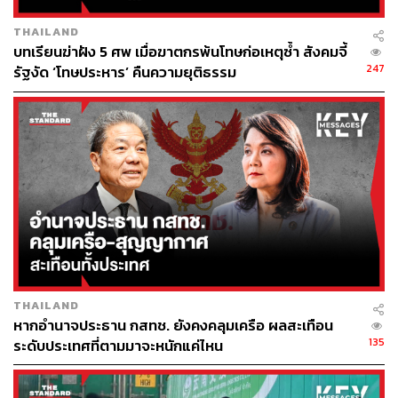
สาเหตุการตัดสินใจและกลยุทธ์ของยูเครน
THAILAND
บทเรียนฆ่าฝัง 5 ศพ เมื่อฆาตกรพ้นโทษก่อเหตุซ้ำ สังคมจี้
การบุกโจมตีแผ่นดินรัสเซียเกิดขึ้นหลังจากที่กองทัพยูเครน
247
รัฐงัด ‘โทษประหาร’ คืนความยุติธรรม
เริ่มประสบความพ่ายแพ้ในสมรภูมิที่แคว้นโดเนตสก์ ทาง
ตะวันออก ตลอดหลายสัปดาห์ที่ผ่านมา
ฌอน เบลล์ (Sean Bell) อดีตนักบินขับไล่และนักวิเคราะห์
ด้านการทหารมองว่า เหตุผลในการตัดสินใจบุกรัสเซียของ
ยูเครน ประการแรกคือ ‘เพื่อชิงความได้เปรียบ’ จากการที่ทั้ง
สองประเทศนั้นมีพรมแดนติดกันที่ยาวมาก และเป็นไปได้สูง
ว่ากองทัพยูเครนสามารถเล็ดลอดเข้าไปในรัสเซียได้โดยที่
ข่าวกรองของรัสเซียไม่สามารถรับรู้และป้องกันได้ล่วงหน้า
ประการที่สอง คือการเคลื่อนไหวของฝ่ายยูเครนได้แสดงให้
THAILAND
เห็นว่ารัสเซียไม่ได้เป็นผู้คุมเกมสงครามนี้เพียงลำพัง และตอน
หากอำนาจประธาน กสทช. ยังคงคลุมเครือ ผลสะเทือน
นี้ยูเครนกำลังควบคุมสถานการณ์ที่เกิดขึ้นนี้อย่างชัดเจน
135
ระดับประเทศที่ตามมาจะหนักแค่ไหน
ความเสี่ยงต่อโรงไฟฟ้านิวเคลียร์