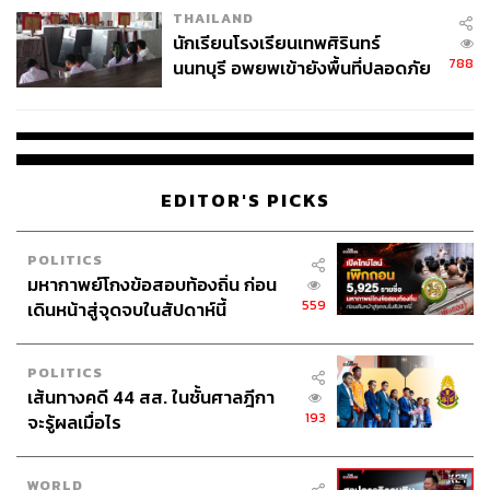
THAILAND
จ่ายหนี้-แอบระบุแบรนด์
โดยเบลล์มองว่าปฏิบัติการของยูเครนครั้งนี้สามารถก่อให้
นักเรียนโรงเรียนเทพศิรินทร์
เกิดผลกระทบได้ไกลถึงขั้นสามารถเปลี่ยนทิศทางของ
788
นนทบุรี อพยพเข้ายังพื้นที่ปลอดภัย
สงครามได้ แม้ว่านักวิจารณ์อีกหลายคนจะมองว่าการบุก
ชั่วคราว หลังเหตุใช้อาวุธปืนภายใน
โจมตีรัสเซียแบบกะทันหันของยูเครนนั้นค่อนข้างสุ่มเสี่ยง
โรงเรียนคลี่คลาย
และไม่รอบคอบ แต่เบลล์อธิบายว่า “โมเมนตัมและการชิง
ความได้เปรียบคือสิ่งสำคัญที่สุดในการทำสงคราม ซึ่งทำให้
ทุกคนไม่ทันตั้งตัว”
EDITOR'S PICKS
ผลจากการบุกโจมตีของยูเครนยังบีบบังคับให้รัสเซียต้องโยก
POLITICS
กำลังทหารจากสมรภูมิแนวหน้าในแคว้นโดเนตสก์ ทั้งที่
มหากาพย์โกงข้อสอบท้องถิ่น ก่อน
รัสเซียเริ่มเป็นฝ่ายรุกคืบและยึดพื้นที่จากยูเครนได้มากขึ้น
559
เดินหน้าสู่จุดจบในสัปดาห์นี้
เรื่อยๆ โดยเบลล์มองว่าการเคลื่อนย้ายกำลังทหารรัสเซียไป
อุดรูรั่วที่ภูมิภาคคุสค์จะช่วยลดแรงกดดันของทัพยูเครนในโด
เนตสก์
POLITICS
เส้นทางคดี 44 สส. ในชั้นศาลฎีกา
193
จะรู้ผลเมื่อไร
ทั้งนี้ นักวิเคราะห์ด้านการทหารมองว่า การจะสามารถรักษา
พื้นที่ในภูมิภาคคุสค์ได้นั้น ฝ่ายยูเครนจะต้องเร่งส่งทหาร รถ
ถัง และทรัพยากรอื่นๆ ไปเพิ่ม
WORLD