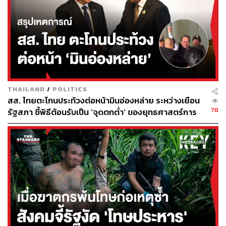
รัสเซีย หลังจากที่รัสเซียยัดเยียดสงครามแก่ประเทศอื่น พร้อม
ยืนยันว่า “รัสเซียจะต้องถูกบังคับให้สร้างสันติภาพ”
ทั้งนี้ กระทรวงการต่างประเทศรัสเซียตั้งข้อสังเกตว่า การบุก
ของยูเครนนั้นอาจได้รับการสนับสนุนจากต่างประเทศ
แน่นอนว่าประเทศที่ถูกสงสัยที่สุดคือพันธมิตรและผู้สนับสนุน
หลักของยูเครนอย่างสหรัฐฯ โดย คารีน ฌอง-ปิแอร์ โฆษก
THAILAND
/
POLITICS
ทำเนียบขาวยืนยันว่า “สหรัฐฯ ไม่ได้รับทราบถึงแผนการโจมตี
สส. ไทยตะโกนประท้วงต่อหน้ามินอ่องหล่าย ระหว่างเยือน
คุสค์ของยูเครน
78
รัฐสภา ชี้พิธีต้อนรับเป็น ‘จุดตกต่ำ’ ของยุทธศาสตร์การ
ทูตไทย
ส่วนตัวละครอื่นๆ ในภูมิภาคอย่าง เบลารุสในฐานะพันธมิตร
หลักของรัสเซีย ก็ออกมาแสดงท่าที โดยประกาศจะส่งกอง
กำลังของตนไปยังชายแดนยูเครน อ้างเหตุผลว่า ยูเครน
ละเมิดน่านฟ้าเบลารุสระหว่างการบุกโจมตีคุสค์ และชี้ว่าการ
ที่ยูเครนละเมิดน่านฟ้าเบลารุสถือเป็นการยั่วยุ และเบลารุส
‘พร้อมที่จะตอบโต้’