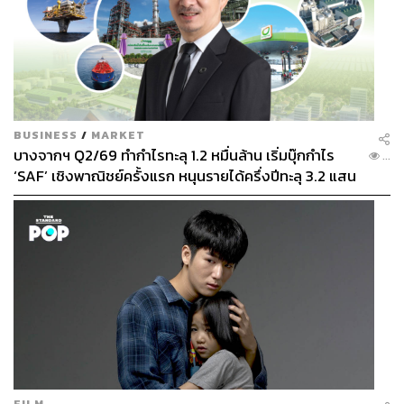
https://www.aljazeera.com/news/2024/8/12/putin-say
s-ukraine-will-receive-a-worthy-response-over-kursk-
incursion
https://indianexpress.com/article/explained/explaine
d-global/ukraine-russia-kursk-9510172/
https://www.france24.com/en/europe/20240809-incur
BUSINESS
/
MARKET
sion-into-russia-s-kursk-region-a-risky-gamble-for-ukr
บางจากฯ Q2/69 ทำกำไรทะลุ 1.2 หมื่นล้าน เริ่มบุ๊กกำไร
...
aine
‘SAF’ เชิงพาณิชย์ครั้งแรก หนุนรายได้ครึ่งปีทะลุ 3.2 แสน
https://global.espreso.tv/russia-ukraine-war-war-pene
ล้าน
trates-russia-how-ukrainian-offensive-in-kursk-region
-is-shifting-conflict-breakdown
TAGS:
วิกฤตรัสเซีย vs ยูเครน
Russia
สงคราม
Ukraine
Key Messages
FILM