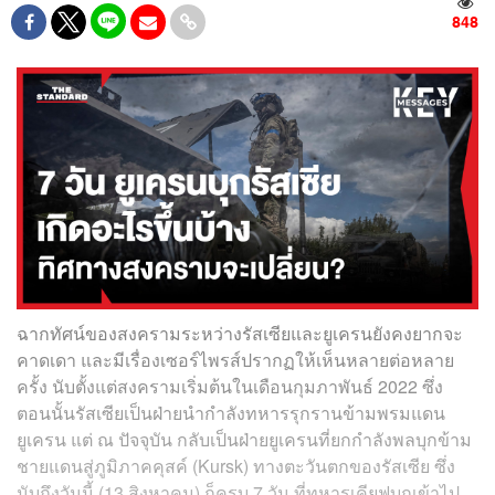
848
ฉากทัศน์ของสงครามระหว่างรัสเซียและยูเครนยังคงยากจะ
คาดเดา และมีเรื่องเซอร์ไพรส์ปรากฏให้เห็นหลายต่อหลาย
ครั้ง นับตั้งแต่สงครามเริ่มต้นในเดือนกุมภาพันธ์ 2022 ซึ่ง
ตอนนั้นรัสเซียเป็นฝ่ายนำกำลังทหารรุกรานข้ามพรมแดน
ยูเครน แต่ ณ ปัจจุบัน กลับเป็นฝ่ายยูเครนที่ยกกำลังพลบุกข้าม
ชายแดนสู่ภูมิภาคคุสค์ (Kursk) ทางตะวันตกของรัสเซีย ซึ่ง
นับถึงวันนี้ (13 สิงหาคม) ก็ครบ 7 วัน ที่ทหารเคียฟบุกเข้าไป