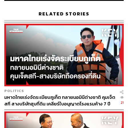
ดินรัสเซียประมาณ 30 กิโลเมตร ขณะที่สำนักข่าว Al
Jazeera รายงานว่า ทัพยูเครนได้เคลื่อนเข้าสู่ภูมิภาคเบลโก
RELATED STORIES
รอดที่อยู่ใกล้เคียงแล้ว โดยสามารถยึดหมู่บ้านได้หลายแห่ง
โดย พล.ท. โอเล็กซานดร์ ซีร์สกี (Oleksandr Syrskyii) ผู้
บัญชาการกองทัพบกยูเครน อ้างว่า ตอนนี้กองทัพเคียฟ
สามารถยึดดินแดนรัสเซียคิดเป็นพื้นที่มากกว่า 1,000 ตาราง
กิโลเมตร
ภายหลังการบุกของยูเครน ประธานาธิบดีวลาดิเมียร์ ปูติน ได้
สั่งการให้ทุกหน่วยงานที่เกี่ยวข้องเร่งให้ความช่วยเหลือ
ประชาชน พร้อมประกาศคำมั่นอย่างเจ็บแค้นว่า “ยูเครนจะ
ต้องได้รับการตอบโต้อย่างสาสม”
POLITICS
มหาดไทยเร่งจัดระเบียบภูเก็ต ทลายนอมินีต่างชาติ คุมเจ็ต
ขณะที่ประธานาธิบดีโวโลดิเมียร์ เซเลนสกีของยูเครน
21
สกี สางบริษัทฮุบที่ดิน เคลียร์ใบอนุญาตโรงแรมค้าง 7 ปี
ยอมรับอย่างตรงไปตรงมาว่าอยู่เบื้องหลังปฏิบัติการบุกรัสเซีย
ที่เกิดขึ้น โดยได้วางแผนปฏิบัติการนี้ร่วมกับ พล.ท. ซีร์สกี เพื่อ
ทวงคืนความยุติธรรมแก่ยูเครน และได้นำสงครามกลับคืนให้