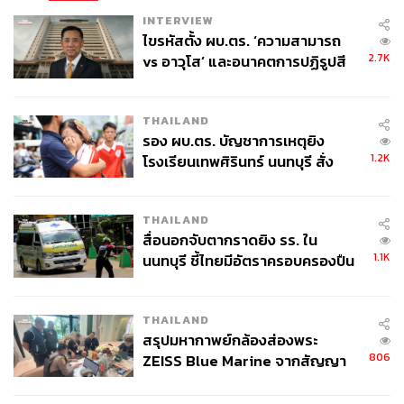
ได้ดับลงแล้ว
INTERVIEW
ไขรหัสตั้ง ผบ.ตร. ‘ความสามารถ
หลังเกิดเหตุ เซเลนสกีกล่าวหาว่ารัสเซียเป็นผู้ก่อเหตุไฟไหม้ที่
2.7K
vs อาวุโส’ และอนาคตการปฏิรูปสี
เกิดขึ้น ขณะที่รัฐบาลมอสโกก็ตอบโต้และกล่าวหาว่าเป็น
กากี กับ พล.ต.อ. เอก อังสนานนท์
ฝีมือรัฐบาลเคียฟ
THAILAND
รอง ผบ.ตร. บัญชาการเหตุยิง
ขณะที่ ราฟาเอล กรอสซี (Rafael Grossi) ผู้อำนวยการ IAEA
1.2K
โรงเรียนเทพศิรินทร์ นนทบุรี สั่ง
ออกแถลงการณ์หลังเกิดเหตุ ระบุว่า “การโจมตีโดยประมาท
ค้นหา 2 รอบยืนยันไร้คนติดค้าง พบ
เลินเล่อเหล่านี้ เป็นอันตรายต่อความปลอดภัยทางนิวเคลียร์ที่
ศพปู่-ย่าที่บ้านพักผู้ก่อเหตุ
โรงไฟฟ้า และเพิ่มความเสี่ยงต่ออุบัติเหตุทางนิวเคลียร์”
THAILAND
พร้อมเรียกร้องให้หยุดการโจมตีโรงไฟฟ้านิวเคลียร์ในทันที
สื่อนอกจับตากราดยิง รร. ใน
1.1K
นนทบุรี ชี้ไทยมีอัตราครอบครองปืน
สูงในระดับต้นของภูมิภาค
ทิศทางสงครามรัสเซีย-ยูเครนจะเปลี่ยนหรือไม่?
THAILAND
สรุปมหากาพย์กล้องส่องพระ
การบุกแผ่นดินรัสเซียที่เกิดขึ้นก่อให้เกิดคำถามสำคัญว่า
806
ZEISS Blue Marine จากสัญญา
ทำไมกองทัพยูเครนจึงสามารถบุกโจมตีภูมิภาคคุสค์ได้อย่าง
ผลิต 8.3 ล้าน สู่ข้อพิพาท ‘มา
ง่ายดาย
เวลล์ฯ’ ฟ้อง ‘โทน บางแค’ ผิดนัด