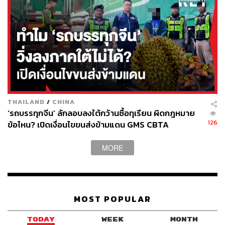
ภูมิภาคคุสค์ยังเป็นที่ตั้งของโรงไฟฟ้านิวเคลียร์คุสค์ ซึ่งเป็น 1
ใน 3 โรงไฟฟ้านิวเคลียร์ที่ใหญ่ที่สุดของรัสเซีย และจ่าย
พลังงานไฟฟ้าไปยัง 19 แคว้นทั่วประเทศ
โดยหลังการบุกของยูเครน มีรายงานว่า ทางการรัสเซียได้
เตรียมพร้อมเสริมมาตรการความปลอดภัยที่โรงไฟฟ้า
นิวเคลียร์แห่งนี้ ขณะที่หลายฝ่ายจับตามองว่ายูเครนจะพุ่งเป้า
THAILAND
/
CHINA
ยึดโรงไฟฟ้าแห่งนี้หรือไม่ ซึ่งทบวงการพลังงานปรมาณู
‘รถบรรทุกจีน’ ลักลอบลงใต้กว้านซื้อทุเรียน ผิดกฎหมาย
126
ข้อไหน? เปิดเงื่อนไขขนส่งข้ามแดน GMS CBTA
ระหว่างประเทศ (International Atomic Energy Agency:
IAEA) เฝ้าติดตามสถานการณ์ที่เกิดขึ้นอย่างใกล้ชิด
MORE
อย่างไรก็ตาม ถึงแม้ว่าตอนนี้จะไม่เกิดเหตุร้ายที่โรงไฟฟ้า
นิวเคลียร์คุสค์ แต่เมื่อวันอาทิตย์ที่ผ่านมา (11 สิงหาคม)
ปรากฏรายงานว่าเกิดไฟไหม้ที่หอหล่อเย็นของโรงไฟฟ้า
นิวเคลียร์ซาปอริซเซีย ทางตอนใต้ของยูเครน ซึ่งเป็นจุดที่
MOST POPULAR
รัสเซียยึดครองอยู่ โดย IAEA ระบุว่า เหตุไฟไหม้ครั้งนี้ไม่ส่ง
ผลกระทบต่อความปลอดภัย ขณะที่สื่อรัสเซียรายงานว่า ไฟ
TODAY
WEEK
MONTH