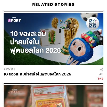
RELATED STORIES
จริงอยู่ว่าในช่วง 20-30 ปีที่ผ่านมา ความนิยมในการสะสม
แสตมป์จะลดลง เพราะผู้คนหันไปสื่อสารทางอื่นแทนการ
เขียนจดหมาย อย่างไรก็ตาม เจ้ากระดาษแผ่นเล็กๆ นี้ยังเป็น
ของสะสมที่มีมูลค่าน่าประทับใจ โดยมีอัตราการเพิ่มขึ้นของ
ราคาอยู่ที่ 13% ต่อปีตั้งแต่ปี 1991 (ตามการเติบโตของดัชนี
GB 250 ซึ่งติดตามมูลค่าของแสตมป์ 250 อันดับแรกใน
Great Britain)
ส่วนข้อดีอีกอย่างสำหรับนักสะสมคือ แสตมป์มีน้ำหนักเบา
เก็บรักษาง่าย ต้นทุนในการสะสมไม่แพง และมักจะมีการผลิต
แบบจำนวนจำกัดบ่อยๆ เพื่อซื้อเก็บไว้เก็งกำไร
SPORT
10 ของสะสมน่าสนใจในฟุตบอลโลก 2026
549
Rare Coins