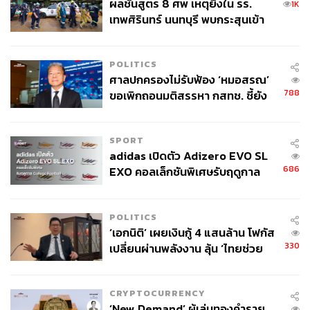
ผลชันสูตร 8 ศพ เหตุยิงใน รร.
อยู่ในสภาพสมบูรณ์ รักษาบรรจุภัณฑ์เดิมไว้หากทำได้ แต่
1K
เทพศิรินทร์ นนทบุรี พบกระสุนเข้า
การสะสมประเภทนี้ต้องอาศัยเวลาอย่างน้อย 20 ปี ให้อารมณ์
จุดสำคัญ ‘ศีรษะ-หน้าอก’ ครูถูกยิง
โหยหาอดีต ทำให้ของเล่นเหล่านั้นกลายเป็นที่ต้องการอีก
4 นัด จากระยะไกล
ครั้ง
POLITICS
ศาลปกครองไม่รับฟ้อง ‘หมอสรณ’
788
ขอเพิกถอนมติสรรหา กสทช. ชี้ยัง
Fine Art
ไม่ใช่ผู้เดือดร้อนเสียหาย
SPORT
adidas เปิดตัว Adizero EVO SL
686
EXO คอลเล็กชันพิเศษรับฤดูกาล
College Football
POLITICS
‘เอกนิติ’ เผยเงินกู้ 4 แสนล้าน โฟกัส
330
เปลี่ยนผ่านพลังงาน ลุ้น ‘ไทยช่วย
ไทยพลัส’ เฟส 2 รอประเมินความ
เหมาะสม
CRYPTOCURRENCY
‘New Demand’ ผู้เล่นทองคำราย