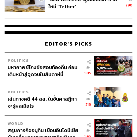
290
ใหม่ ‘Tether’
EDITOR'S PICKS
POLITICS
ตลาดงานศิลปะทั้งภาพวาด ภาพถ่าย และงานประติมากรรม
มหากาพย์โกงข้อสอบท้องถิ่น ก่อน
มีมูลค่ารวม 65,000 ล้านดอลลาร์ โดยปัจจุบันงานศิลปะร่วม
585
เดินหน้าสู่จุดจบในสัปดาห์นี้
สมัยผลงานของศิลปินที่ยังมีชีวิตอยู่ เช่น Jeff Koons, Jasper
Johns, Cindy Sherman และ Damien Hirst กำลังได้รับความ
นิยมเป็นพิเศษ สำหรับนักลงทุนมือใหม่ควรเลือกซื้อชิ้นงาน
POLITICS
เส้นทางคดี 44 สส. ในชั้นศาลฎีกา
ของศิลปินหน้าใหม่ที่กำลังสะสมชื่อเสียง ก็จะได้ราคาที่ดีกว่า
219
จะรู้ผลเมื่อไร
สำหรับเก็งกำไร
WORLD
Sneakers
สรุปภารกิจอนุทิน เยือนอินโดนีเซีย
546