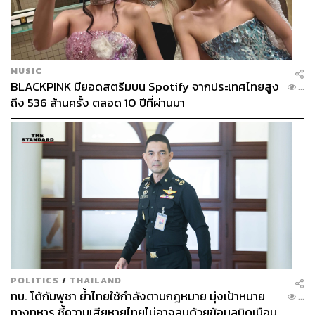
ตอบแทนเฉลี่ย 10.6% ในช่วง 15 ปีที่ผ่านมาจากการติดตาม
ของ Liv-ex Fine Wine 1000 ซึ่งเป็นดัชนีที่ติดตามไวน์ชั้นดี
1,000 ชนิดทั่วโลก
MUSIC
อ้างอิง:
BLACKPINK มียอดสตรีมบน Spotify จากประเทศไทยสูง
...
https://finance.yahoo.com/news/alternative-investme
ถึง 536 ล้านครั้ง ตลอด 10 ปีที่ผ่านมา
nts-future-6-collectibles-210013136.html?guccounter
=1&guce_referrer=aHR0cHM6Ly93d3cuZ29vZ2xlL
mNvbS8&guce_referrer_sig=AQAAAHkufqrWvX6bvt
76bvK4gqZ7ghL_bSJ4v52CqNROSNd2Pxz99HVkq
HiTQkM8nsJF-9Z3CEkF85KbcSvFXoJq-4EzTJ2V6
SuqYKTh99NH2bnpnPfEH9sYjUXMbEpJa2k_jvW1
MYg8ciXzLTmDZGoonWgPxrlCRM8RxoiDWSiDJC
6o
https://www.businessinsider.com/personal-finance/co
llectible-investments-valuable-types
https://www.forbes.com/uk/advisor/investing/what-yo
POLITICS
/
THAILAND
u-need-to-know-about-alternative-investments/
ทบ. โต้กัมพูชา ย้ำไทยใช้กำลังตามกฎหมาย มุ่งเป้าหมาย
...
ทางทหาร ชี้ความเสียหายไทยไม่อาจลบด้วยข้อมูลบิดเบือน