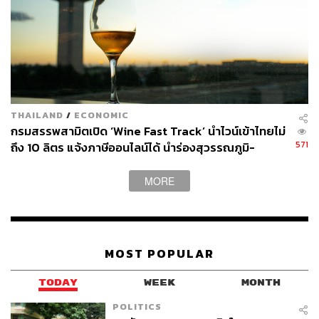
THAILAND
/
ECONOMIC
กรมสรรพสามิตเปิด ‘Wine Fast Track’ นำไวน์เข้าไทยไม่
571
ถึง 10 ลิตร แจ้งภาษีออนไลน์ได้ นำร่องสุวรรณภูมิ-
ในกรณีนี้ขอพูดถึงรวมๆ ทั้งของเล่น หนังสือการ์ตูน ไปจนถึง
ดอนเมือง
การ์ดกีฬา ตุ๊กตา และฟิกเกอร์ต่างๆ ด้วย ตลาดนี้ใน
MORE
สหรัฐอเมริกาคาดว่าจะขยายตัวเป็น 35,300 ล้านดอลลาร์
ภายในปี 2032 โดยมีอัตราการเติบโตต่อปีที่ 10.1% ส่วนใหญ่
ของเล่นสะสมที่มีมูลค่าสูงจะเป็นสินค้าที่มีอิทธิพลในป๊อปคัล
เจอร์ อย่างเช่น ของเล่นต้นฉบับของ Star Wars จากปี 1977
MOST POPULAR
หรือหนังสือการ์ตูนที่ตีพิมพ์ในช่วงทศวรรษที่ 1930 และ 1970
เป็นต้น
TODAY
WEEK
MONTH
อย่างไรก็ตาม สิ่งที่ไม่ควรมองข้ามคือ การรักษาของเล่นให้
POLITICS