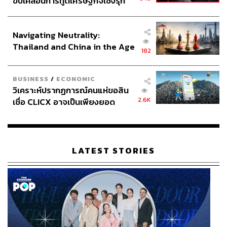
ขับเคลื่อนการทูตเศรษฐกิจเชิงรุก
ประกาศหุ้นส่วนยุทธศาสตร์ไทย –
อินโดนีเซีย
Navigating Neutrality:
Thailand and China in the Age
182
of a New Global Order
BUSINESS
/
ECONOMIC
วิเคราะห์ปรากฏการณ์คนแห่ขอสิน
2.6K
เชื่อ CLICX อาจเป็นเพียงยอด
ภูเขาน้ำแข็ง ของปัญหาหนี้ครัว
เรือนไทยที่ถูกซุกไว้
LATEST STORIES