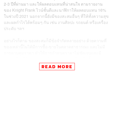
2-3 ปีที่ผ่านมา และให้ผลตอบแทนที่น่าสนใจ ตามรายงาน
ของ Knight Frank ไวน์ชั้นดีและนาฬิกาให้ผลตอบแทน 16%
ในช่วงปี 2021 นอกจากนี้ยังมีของสะสมอื่นๆ ที่ให้ทั้งความสุข
และผลกำไรได้พร้อมๆ กัน เช่น งานศิลปะ รถยนต์ หรือเครื่อง
ประดับ ฯลฯ
อย่างไรก็ตาม ของสะสมก็มีข้อจำกัดหลายอย่าง ด้วยความที่
ของเหล่านี้ไม่ได้มีการซื้อ-ขายในตลาดสาธารณะ และไม่มี
การควบคุมราคา ทำให้การกำหนดราคาไม่ชัดเจนและมี
ความเสี่ยงที่นักลงทุนรายใหม่จะถูกเอาเปรียบ อีกทั้งของ
สะสมมีสภาพคล่องค่อนข้างน้อย ตลาดและอุปสงค์เป็นแบบ
READ MORE
เฉพาะกลุ่ม ซึ่งการขายก็อาจใช้เวลานาน แต่ถึงอย่างนั้นหาก
ลงทุนอย่างชาญฉลาดก็มีของสะสมหลายชนิดที่ทำสถิติผล
ตอบแทนที่ดี และนี่คือ 6 ของสะสมที่น่าสนใจเพื่อความมั่งคั่ง
ในอนาคต
Stamp