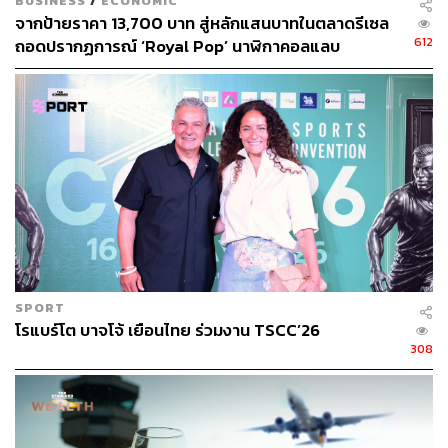
BUSINESS
/
ECONOMIC
เดือนกันยายน 2020 มีมูลค่ามากกว่า 10 ล้านดอลลาร์
จากป้ายราคา 13,700 บาท สู่หลักแสนบาทในตลาดรีเซล
สำหรับผู้ที่เริ่มสะสมลองเก็บเหรียญที่ระลึกที่จำนวนจำกัด
612
ถอดปรากฏการณ์ ‘Royal Pop’ นาฬิกาคอลแลบ
เหรียญที่เลิกใช้งานไปแล้ว หรือเหรียญที่มีข้อผิดพลาด ก็อาจ
Audemars Piguet x Swatch ที่สั่นสะเทือนวงการทั่ว
ทำราคาได้ในอนาคต
โลก
Toys
SPORT
โรแบร์โต บาจโจ้ เยือนไทย ร่วมงาน TSCC’26
308