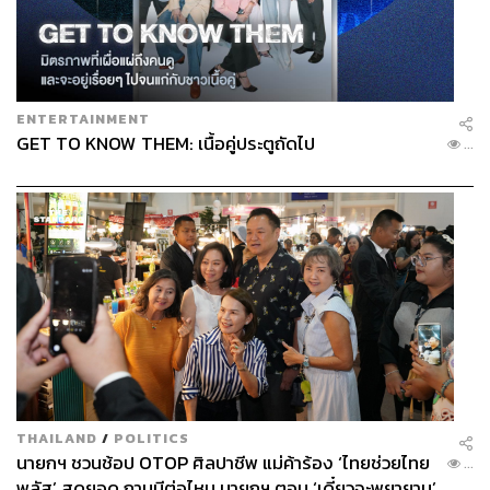
ตลาดรองเท้าผ้าใบสะสมมีมูลค่า 69,000 ล้านดอลลาร์ในปี
2021 และคาดว่าจะสูงถึง 113,000 ล้านดอลลาร์ในปี 2025
ซึ่งส่วนใหญ่มาจากรองเท้าแบรนด์ยอดนิยม อย่างเช่น Nike
Air Jordan และ adidas Yeezy โดยมีรุ่นลิมิเต็ดเอดิชันจะได้
ENTERTAINMENT
รับความนิยมเป็นพิเศษ อย่างเช่น Nike SB What the Dunk
GET TO KNOW THEM: เนื้อคู่ประตูถัดไป
...
จากราคาเริ่มต้นที่ 120 ดอลลาร์ ตอนนี้ราคาอยู่ที่ราวๆ
10,000 ดอลลาร์เข้าไปแล้ว หรือ Nike Air Jordan 1 มือสอง ปี
1985 อาจขายได้มากกว่า 1,500 ดอลลาร์ และถ้าอยู่ในสภาพ
สมบูรณ์พร้อมกล่อง ราคาก็อาจจะมากกว่า 4,000 ดอลลาร์
ทั้งที่ราคาเริ่มต้นอยู่ที่ 65 ดอลลาร์เท่านั้น
Fine Wine
THAILAND
/
POLITICS
นายกฯ ชวนช้อป OTOP ศิลปาชีพ แม่ค้าร้อง ‘ไทยช่วยไทย
...
พลัส’ สุดยอด ถามมีต่อไหม นายกฯ ตอบ ‘เดี๋ยวจะพยายาม’