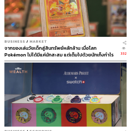
BUSINESS
/
MARKET
จากของเล่นวัยเด็กสู่สินทรัพย์หลักล้าน เมื่อโลก
332
Pokémon ไม่ได้มีแค่นักสะสม แต่เต็มไปด้วยนักเก็งกำไร
และ พ่อค้ากว้านซื้อ
ประเมินกันว่า ตลาดการสะสมเหรียญมีมูลค่าสูงถึง 3,800
ล้านดอลลาร์ในปี 2018 ส่วนเหรียญที่แพงที่สุดในโลกปัจจุบัน
คือ Flowing Hair Silver Dollar ที่สร้างขึ้นเมื่อปี 1794 โดยใน