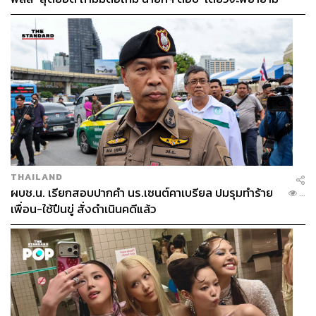
THAILAND
ผบช.น. เรียกสอบปากคำ นร.เซนต์คาเบรียล ปมรุมทำร้าย
...
เพื่อน-ใช้ปืนขู่ สั่งดำเนินคดีแล้ว
แม้ไวน์จะมีหลายฉลากหลากยี่ห้อ แต่มีเพียง 1% เท่านั้นที่
เหมาะสำหรับการสะสม ซึ่งอาจต้องใช้เวลากว่าที่ไวน์ชนิด
นั้นๆ จะสร้างผลตอบแทนที่คุ้มค่า อย่างไรก็ตาม ไวน์กลาย
เป็นสินทรัพย์ทางเลือกที่น่าสนใจมากขึ้นเรื่อยๆ เนื่องจากผล