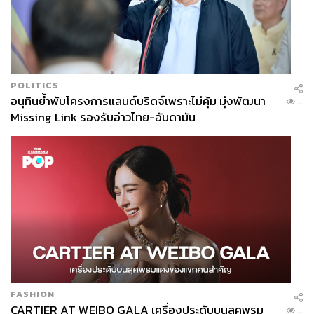
POLITICS
อนุทินย้ำพับโครงการแลนด์บริดจ์เพราะไม่คุ้ม มุ่งพัฒนา
...
Missing Link รองรับอ่าวไทย-อันดามัน
FASHION
CARTIER AT WEIBO GALA เครื่องประดับบนลุคพรม
...