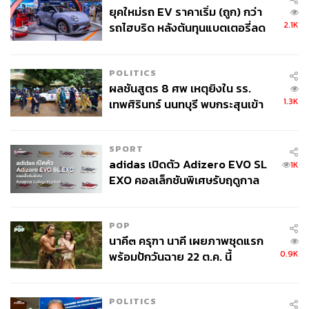
ยุคใหม่รถ EV ราคาเริ่ม (ถูก) กว่า
2.1K
รถไฮบริด หลังต้นทุนแบตเตอรี่ลด
ลง - จีนแห่บุกตลาดเกิดใหม่
POLITICS
ผลชันสูตร 8 ศพ เหตุยิงใน รร.
1.3K
เทพศิรินทร์ นนทบุรี พบกระสุนเข้า
จุดสำคัญ ‘ศีรษะ-หน้าอก’ ครูถูกยิง
4 นัด จากระยะไกล
SPORT
adidas เปิดตัว Adizero EVO SL
1K
EXO คอลเล็กชันพิเศษรับฤดูกาล
College Football
POP
นาคี๓ ครุฑา นาคี เผยภาพชุดแรก
0.9K
พร้อมปักวันฉาย 22 ต.ค. นี้
POLITICS