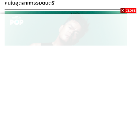
คนในอุตสาหกรรมดนตรี
K-POP
JYP จ่ายเงินกว่า 46 ล้านบาทต่อปี สำหรับการทำโรงอาหา
...
รออร์แกนิกในบริษัท