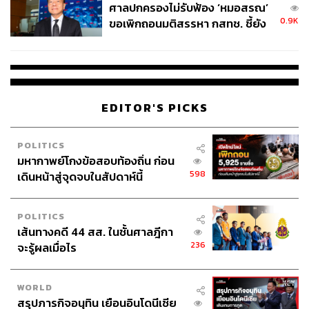
ศาลปกครองไม่รับฟ้อง ‘หมอสรณ’
0.9K
ขอเพิกถอนมติสรรหา กสทช. ชี้ยัง
ไม่ใช่ผู้เดือดร้อนเสียหาย
EDITOR'S PICKS
POLITICS
มหากาพย์โกงข้อสอบท้องถิ่น ก่อน
598
เดินหน้าสู่จุดจบในสัปดาห์นี้
POLITICS
เส้นทางคดี 44 สส. ในชั้นศาลฎีกา
236
จะรู้ผลเมื่อไร
WORLD
สรุปภารกิจอนุทิน เยือนอินโดนีเซีย