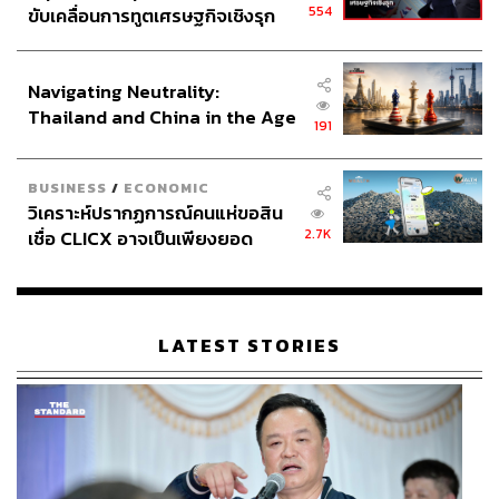
554
ขับเคลื่อนการทูตเศรษฐกิจเชิงรุก
ประกาศหุ้นส่วนยุทธศาสตร์ไทย –
อินโดนีเซีย
Navigating Neutrality:
Thailand and China in the Age
191
of a New Global Order
BUSINESS
/
ECONOMIC
วิเคราะห์ปรากฏการณ์คนแห่ขอสิน
2.7K
เชื่อ CLICX อาจเป็นเพียงยอด
ภูเขาน้ำแข็ง ของปัญหาหนี้ครัว
เรือนไทยที่ถูกซุกไว้
LATEST STORIES