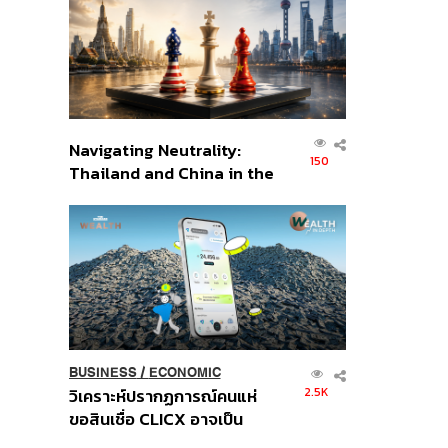
อินโดนีเซีย
Navigating Neutrality:
150
Thailand and China in the
Age of a New Global
Order
BUSINESS
/
ECONOMIC
2.5K
วิเคราะห์ปรากฏการณ์คนแห่
ขอสินเชื่อ CLICX อาจเป็น
เพียงยอดภูเขาน้ำแข็ง ของ