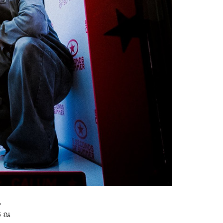
น
26 ณ