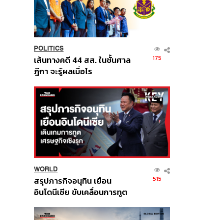
POLITICS
175
เส้นทางคดี 44 สส. ในชั้นศาล
ฎีกา จะรู้ผลเมื่อไร
WORLD
515
สรุปภารกิจอนุทิน เยือน
อินโดนีเซีย ขับเคลื่อนการทูต
เศรษฐกิจเชิงรุก ประกาศหุ้น
ส่วนยุทธศาสตร์ไทย –