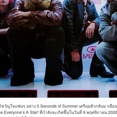
ก์ขวัญใจแฟนๆ อย่าง 5 Seconds of Summer เตรียมตัวกลับมาเยือ
ร์ต Everyone’s A Star! ที่กำลังจะเกิดขึ้นในวันที่ 9 พฤศจิกายน 20