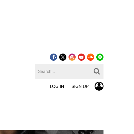
LOG IN
SIGN UP