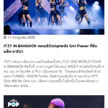
11 กรกฎาคม 2026
ITZY
IN BANGKOK คอนเสิร์ตปลุกพลัง Girl Power ที่อิม
แพ็ค อารีน่า
ITZY กลับมาเยือนประเทศไทยอีกครั้งกับ ITZY 3RD WORLD TOUR
in BANGKOK ที่ครั้งนี้ มาปรากฏตัวให้แฟนๆ MIDZY หายคิดถึงกันทั้ง 5
คน บนเวท อิมแพ็ค อารีน่า เมืองทองธานี โดยคอนเสิร์ตเปิดตัวด้วย
เพลง TUNNEL VISION ไตเติล เปิดตัวของอัลบั้ม ตามมาด้วย DYT,
Girls Will Be Girls และ เพิ่มความฮอตขึ้นไปอีกขั้นในเพลงฮิตอย่าง
‘Wannabe’ &nbs...