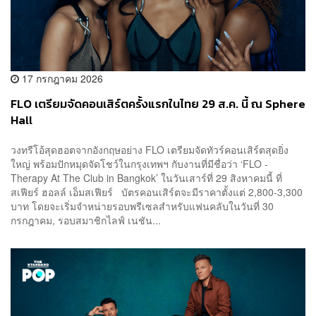
17 กรกฎาคม 2026
FLO เตรียมจัดคอนเสิร์ตครั้งแรกในไทย 29 ส.ค. นี้ ณ Sphere
Hall
วงทรีโอ้สุดฮอตจากอังกฤษอย่าง FLO เตรียมจัดทัวร์คอนเสิร์ตสุดยิ่ง
ใหญ่ พร้อมปักหมุดจัดโชว์ในกรุงเทพฯ กับงานที่มีชื่อว่า ‘FLO -
Therapy At The Club in Bangkok’ ในวันเสาร์ที่ 29 สิงหาคมนี้ ที่
สเฟียร์ ฮอลล์ เอ็มสเฟียร์ บัตรคอนเสิร์ตจะมีราคาตั้งแต่ 2,800-3,300
บาท โดยจะเริ่มจำหน่ายรอบพรีเซลสำหรับแฟนคลับในวันที่ 30
กรกฎาคม, รอบสมาชิกไลฟ์ เนชัน...