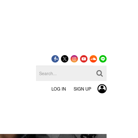
LOG IN
SIGN UP