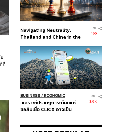
Navigating Neutrality:
165
Thailand and China in the
Age of a New Global
Order
ัย
้ดี
BUSINESS
/
ECONOMIC
2.6K
วิเคราะห์ปรากฏการณ์คนแห่
ขอสินเชื่อ CLICX อาจเป็น
เพียงยอดภูเขาน้ำแข็ง ของ
ปัญหาหนี้ครัวเรือนไทยที่ถูกซุก
ไว้