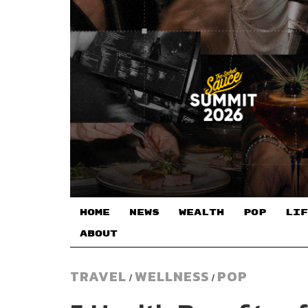
HOME
NEWS
WEALTH
POP
LIF
ABOUT
TRAVEL
WELLNESS
POP
/
/