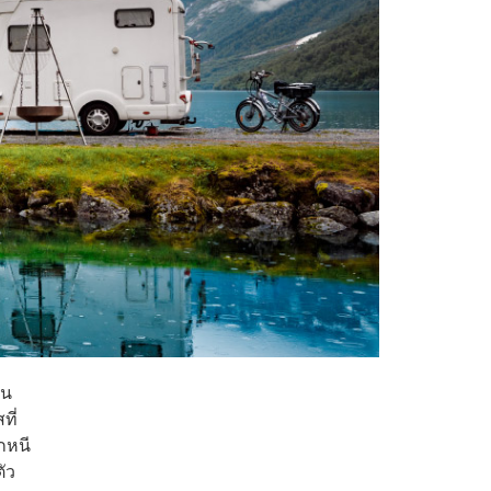
ิน
ที่
กหนี
ัว