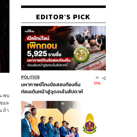
EDITOR'S PICK
POLITICS
556
มหากาพย์โกงข้อสอบท้องถิ่น
ก่อนเดินหน้าสู่จุดจบในสัปดาห์
่น พบ
นี้
ิซอล
น ถ้า