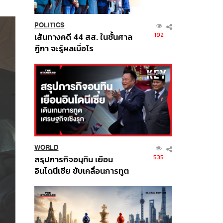
POLITICS
192
เส้นทางคดี 44 สส. ในชั้นศาล
ฎีกา จะรู้ผลเมื่อไร
WORLD
535
สรุปภารกิจอนุทิน เยือน
อินโดนีเซีย ขับเคลื่อนการทูต
เศรษฐกิจเชิงรุก ประกาศหุ้น
ส่วนยุทธศาสตร์ไทย –
อินโดนีเซีย