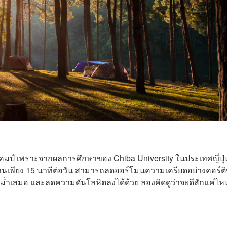
แคมป์ เพราะจากผลการศึกษาของ Chiba University ในประเทศญี่ปุ
ุทยานเพียง 15 นาทีต่อวัน สามารถลดฮอร์โมนความเครียดอย่างคอร์ต
งหวะสม่ำเสมอ และลดความดันโลหิตลงได้ด้วย ลองคิดดูว่าจะดีสักแค่ไห