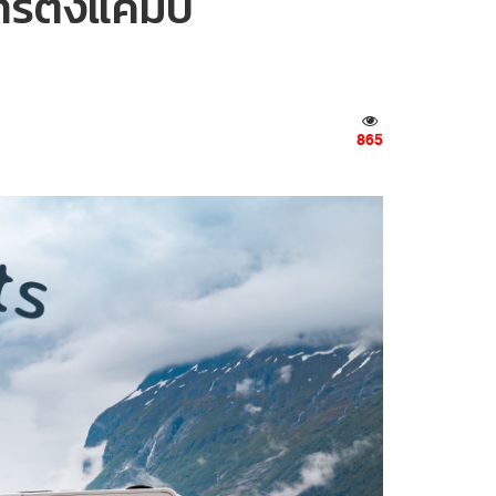
รตั้งแคมป์
865