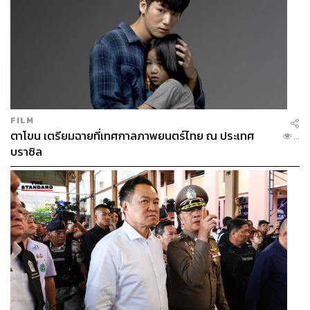
FILM
ตาโขน เตรียมฉายที่เทศกาลภาพยนตร์ไทย ณ ประเทศ
...
บราซิล