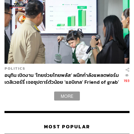
ผ่านแอปพลิเคชันต่างๆ ที่คุณสะดวกหรือใช้งานอยู่แล้วได้เลย
TAGS:
Kakao Pay
นักท่องเที่ยวต่างชาติ
บริการแพลตฟอร์มเรียกรถ (Transportation Platform)
Alipy
Alipay
Grab
POLITICS
อนุทิน เปิดงาน ‘ไทยช่วยไทยพลัส’ ผนึกกำลังแพลตฟอร์ม
193
เดลิเวอร์รี่ เจอซุปตาร์ตัวน้อย ‘แอบิเกล‘ Friend of grab’
MORE
323
MOST POPULAR
ABOUT THE AUTHOR