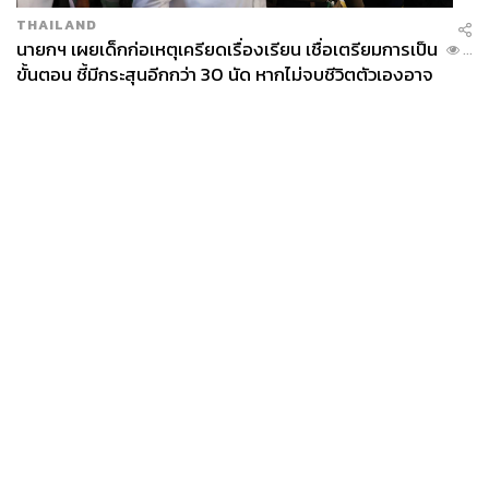
THAILAND
นายกฯ เผยเด็กก่อเหตุเครียดเรื่องเรียน เชื่อเตรียมการเป็น
...
ขั้นตอน ชี้มีกระสุนอีกกว่า 30 นัด หากไม่จบชีวิตตัวเองอาจ
สูญเสียเพิ่ม
News
Wealth
Pop
Podcast
Video
Now
Opinion
Careers
Events
Privacy
About
Contact
Policy
FOR
ADVERTISING
MEMBERSHIP