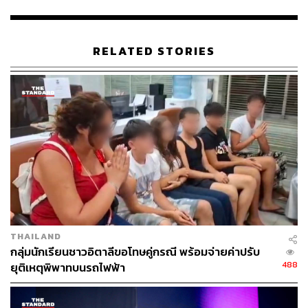
รูปแบบของการเดินทาง: 81% ของนักท่องเที่ยวชาวจีน
นิยมการเดินทางเป็นกลุ่มเล็กๆ ประมาณ 2-4 คน รองลง
มาคือกลุ่มใหญ่หรือมากกว่า 4 คนขึ้นไป (10%) และ
เดินทางคนเดียว (9%)
RELATED STORIES
5 เมืองที่ได้รับความนิยมสูงสุดจากชาวจีน คือ
กรุงเทพฯ, ภูเก็ต, เชียงใหม่, พัทยา และเกาะสมุย
ระยะเวลาและงบประมาณในการท่องเที่ยว: นักท่อง
เที่ยวจีนวางแผนใช้ระยะเวลาเฉลี่ยในการเข้าพัก
ประมาณ 7 วัน และตั้งงบค่าใช้จ่ายต่อทริปอยู่ที่
ประมาณ 21,309 หยวน (หรือคิดเป็น 103,060 บาท)
“นักท่องเที่ยวจีนถือเป็นหนึ่งในกลุ่มเป้าหมายหลักของ Grab
ในปีนี้ ซึ่งมีความสำคัญอย่างมากในเชิงกลยุทธ์” วรฉัตร
ลักขณาโรจน์ กรรมการผู้จัดการใหญ่ แกร็บ ประเทศไทย
THAILAND
กล่าว
กลุ่มนักเรียนชาวอิตาลีขอโทษคู่กรณี พร้อมจ่ายค่าปรับ
488
ยุติเหตุพิพาทบนรถไฟฟ้า
หากสังเกตให้ดีจะพบว่าปีนี้ Grab บุกหนักในกลุ่มนักท่องเที่ยว
เป็นอย่างมาก โดยเฉพาะสำหรับบริการเรียกรถผ่าน
แอปพลิเคชัน ซึ่งได้ประกาศตั้งแต่ต้นปี เนื่องจากเห็นถึงแนว