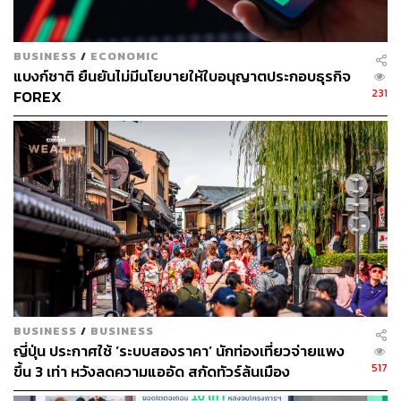
Grab มองว่าเป็นโอกาส คือทำอย่างไรที่จะทำให้เกิดการ
สื่อสารแบบปากต่อปาก (Word of Mouth) ทำให้ชาวต่างชาติมี
การแนะนำและบอกต่อกันเอง ดังนั้นที่ผ่านมา Grab ได้
BUSINESS
/
ECONOMIC
พยายามศึกษาพฤติกรรมและวัฒนธรรมของผู้ใช้บริการใน
แบงก์ชาติ ยืนยันไม่มีนโยบายให้ใบอนุญาตประกอบธุรกิจ
แต่ละประเทศ เพื่อทำความเข้าใจอินไซต์และปรับกลยุทธ์การ
231
FOREX
สื่อสารให้เหมาะสม โดยนอกจากการทำการตลาดและ
ประชาสัมพันธ์บริการให้เป็นที่รู้จักอย่างกว้างขวางแล้ว อีก
หนึ่งปัจจัยสำคัญคือการรักษามาตรฐานและคุณภาพของ
บริการ เพื่อสร้างประสบการณ์ที่ดีให้กับผู้ใช้บริการอย่างต่อ
เนื่อง” วรฉัตรกล่าว
ทั้งนี้ ช่วงก่อนสถานการณ์โควิด ผู้ใช้บริการในกลุ่มนักท่อง
เที่ยวชาวต่างชาติคิดเป็น 1 ใน 3 ของผู้ใช้บริการทั้งหมด แต่
หลังสถานการณ์โควิดเริ่มคลี่คลาย ผู้ใช้บริการกลุ่มนี้มีการ
เติบโตอย่างต่อเนื่อง โดยปัจจุบันกลับมาอยู่ในระดับเดียวหรือ
สูงกว่าก่อนโควิดแล้ว
BUSINESS
/
BUSINESS
ญี่ปุ่น ประกาศใช้ ‘ระบบสองราคา’ นักท่องเที่ยวจ่ายแพง
517
ขึ้น 3 เท่า หวังลดความแออัด สกัดทัวร์ล้นเมือง
สามารถติดตาม THE STANDARD WEALTH