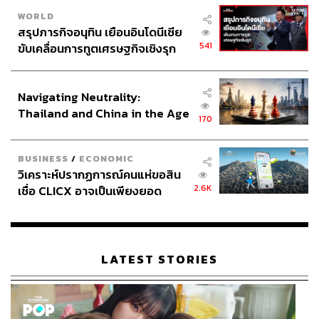
WORLD
สรุปภารกิจอนุทิน เยือนอินโดนีเซีย
541
ขับเคลื่อนการทูตเศรษฐกิจเชิงรุก
ประกาศหุ้นส่วนยุทธศาสตร์ไทย –
อินโดนีเซีย
Navigating Neutrality:
Thailand and China in the Age
170
of a New Global Order
BUSINESS
/
ECONOMIC
วิเคราะห์ปรากฏการณ์คนแห่ขอสิน
2.6K
เชื่อ CLICX อาจเป็นเพียงยอด
ภูเขาน้ำแข็ง ของปัญหาหนี้ครัว
เรือนไทยที่ถูกซุกไว้
LATEST STORIES