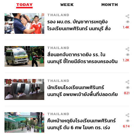
THE STANDARD WEALTH
TODAY
WEEK
MONTH
สำนักข่าวเศรษฐกิจ ธุรกิจ และการลงทุน โดย
ทีมข่าว THE STANDARD
THAILAND
รอง ผบ.ตร. บัญชาการเหตุยิง
1.4K
โรงเรียนเทพศิรินทร์ นนทบุรี สั่ง
ค้นหา 2 รอบยืนยันไร้คนติดค้าง พบ
ศพปู่-ย่าที่บ้านพักผู้ก่อเหตุ
THAILAND
สื่อนอกจับตากราดยิง รร. ใน
1.2K
นนทบุรี ชี้ไทยมีอัตราครอบครองปืน
สูงในระดับต้นของภูมิภาค
THAILAND
นักเรียนโรงเรียนเทพศิรินทร์
821
นนทบุรี อพยพเข้ายังพื้นที่ปลอดภัย
ชั่วคราว หลังเหตุใช้อาวุธปืนภายใน
โรงเรียนคลี่คลาย
THAILAND
คืบหน้าเหตุยิงโรงเรียนเทพศิรินทร์
674
นนทบุรี ดับ 6 ศพ โฆษก ตร. เร่ง