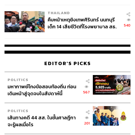
สอบปมขโมยปืนปู่ก่อเหตุ
THAILAND
คืบหน้าเหตุยิงเทพศิรินทร์ นนทบุรี
540
เด็ก 14 เสียชีวิตที่โรงพยาบาล สธ.
ยืนยันครูเสียชีวิต 5 ราย เจ็บ 22
ราย
EDITOR'S PICKS
POLITICS
มหากาพย์โกงข้อสอบท้องถิ่น ก่อน
567
เดินหน้าสู่จุดจบในสัปดาห์นี้
POLITICS
เส้นทางคดี 44 สส. ในชั้นศาลฎีกา
201
จะรู้ผลเมื่อไร