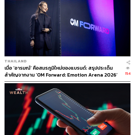
โน้มการเติบโตของผู้ใช้บริการในกลุ่มนักท่องเที่ยว นับตั้งแต่
สถานการณ์โควิดเริ่มคลี่คลาย และเริ่มมีการเปิดประเทศ
อย่างเป็นทางการ
ล่าสุดเตรียมผนึกความร่วมมือกับ Alipay ระบบชำระเงิน
อิเล็กทรอนิกส์ที่ได้รับความนิยมสูงสุดในประเทศจีน ซึ่งมีผู้ใช้
บริการชาวจีนมากกว่าพันล้านคนทั่วโลก เพื่อขยายช่อง
ทางการชำระเงินให้กับผู้ใช้บริการและนักท่องเที่ยวชาวจีนที่
THAILAND
เดินทางมายังประเทศไทย ให้สามารถชำระเงินหรือเติมเงิน
เมื่อ ‘อารมณ์’ คือสมรภูมิใหม่ของแบรนด์: สรุปประเด็น
ผ่าน Alipay เมื่อใช้บริการ Grab
154
สำคัญจากงาน ‘OM Forward: Emotion Arena 2026’
[PR NEWS]
ขณะเดียวกันได้เตรียมเพิ่มช่องทางการชำระเงินร่วมกับ
Kakao Pay ระบบชำระเงินออนไลน์ของเกาหลีใต้ เพื่ออำนวย
ความสะดวกให้กับนักท่องเที่ยวชาวเกาหลีที่เดินทางเข้ามา
ในประเทศไทย ซึ่งคาดว่าจะพร้อมให้บริการอย่างเป็น
ทางการได้ภายในไตรมาสที่ 3 ของปีนี้
“สำหรับกลุ่มนักท่องเที่ยวต่างชาติ หนึ่งในความท้าทายที่