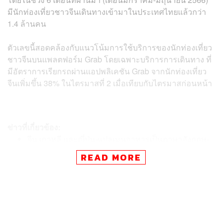
มีนักท่องเที่ยวชาวจีนเดินทางเข้ามาในประเทศไทยแล้วกว่า
1.4 ล้านคน
ตัวเลขนี้สอดคล้องกับ
แนวโน้มการใช้บริการของนักท่องเที่ยว
ชาวจีนบนแพลตฟอร์ม Grab โดยเฉพาะบริการการเดินทาง ที่
มีอัตราการเรียกรถผ่านแอปพลิเคชัน Grab จากนักท่องเที่ยว
จีนเพิ่มขึ้น 38% ในไตรมาสที่ 2 เมื่อเทียบกับไตรมาสก่อนหน้า
ข่าวที่เกี่ยวข้อง:
จีน เกาหลี และญี่ปุ่น-แปลเมนูอาหารเป็นภาษาอังกฤษ-
แปลงสกุลเงิน ฟีเจอร์ใหม่จาก Grab ที่ออกมาเจาะกลุ่ม
READ MORE
นักท่องเที่ยวโดยเฉพาะ
หมดยุคการแข่งในสนามสงครามราคาที่มีรายได้แต่ขา
ดทุน ‘Grab’ ตั้งเป้าธุรกิจในไทยต้องมี ‘กำไร’ อย่างยั่งยืน
ย้ำไม่มีแผนปลดพนักงาน
นักท่องเที่ยวต่างชาติมาดู ‘แข่งมวยไทย’ เวทีราชดำเนิน