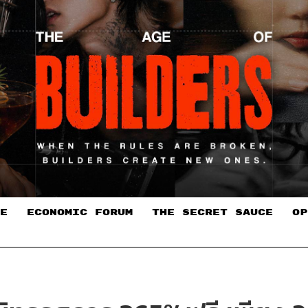
E
ECONOMIC FORUM
THE SECRET SAUCE​
OP