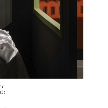
ที่
ยัง