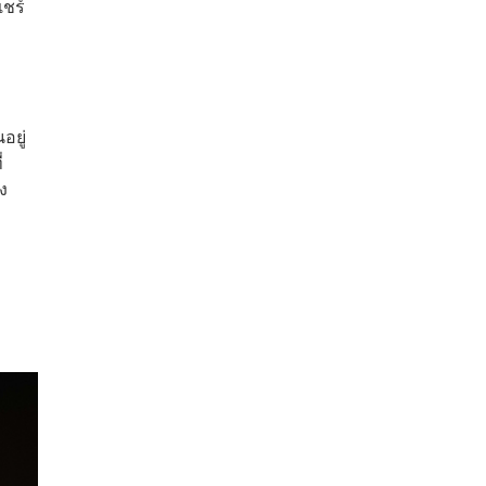
แชร์
อยู่
่
ง