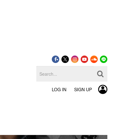
LOG IN
SIGN UP