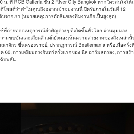
:00 น. ที่ RCB Galleria ชั้น 2 River City Bangkok หากใครสนใจให้
โพสต์ว่าทำไมคุณถึงอยากเข้าชมงานนี้ ปิดรับภายในวันที่ 12
ต่อกลับจากเรา (หมายเหตุ: การตัดสินของทีมงานถือเป็นสูงสุด)
ี่ถ่ายทอดเหตุการณ์สำคัญต่างๆ ที่เกิดขึ้นทั่วโลก ผ่านมุมมอง
วยความขบขันและเสียดสี แต่ก็ยังมองเห็นความสวยงามของสิ่งเหล่านั้น
าณาจักร ขึ้นครองราชย์, ปรากฏการณ์ Beatlemania หรือเมื่อครั้งที
ยุค 60, การเหยียบดวงจันทร์ครั้งแรกของ นีล อาร์มสตรอง, การสร้า
งฉับพลัน