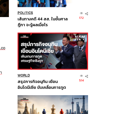
POLITICS
172
เส้นทางคดี 44 สส. ในชั้นศาล
ฎีกา จะรู้ผลเมื่อไร
.co
า
WORLD
514
สรุปภารกิจอนุทิน เยือน
อินโดนีเซีย ขับเคลื่อนการทูต
เศรษฐกิจเชิงรุก ประกาศหุ้น
ส่วนยุทธศาสตร์ไทย –
อินโดนีเซีย