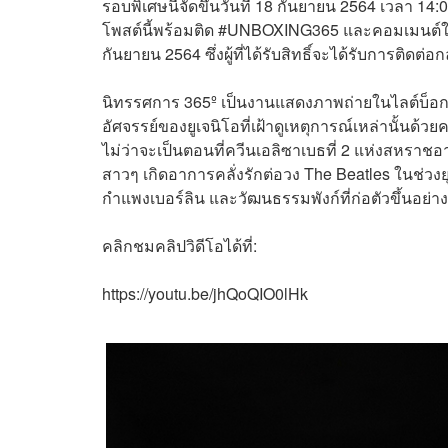
รอบพิเศษนี้จัดขึ้นวันที่ 18 กันยายน 2564 เวลา 14
โพสต์นี้พร้อมติด #UNBOXING365 และคอมเมนต์ใต้
กันยายน 2564 ซึ่งผู้ที่ได้รับสิทธิ์จะได้รับการติด
นิทรรศการ 365º เป็นงานแสดงภาพถ่ายในไลต์บ็อกซ์ท
อัศจรรย์ของยูเจนิโอที่เฝ้าดูเหตุการณ์เหล่านั้นด้
ไม่ว่าจะเป็นตอนที่ควีนเอลิซาเบธที่ 2 แห่งสหราชอ
สาวๆ เกิดอาการคลั่งรักต่อวง The Beatles ในช่วง
กำแพงเบอร์ลิน และวัฒนธรรมพังก์ที่ก่อตัวขึ้นอย่า
คลิกชมคลิปวิดีโอได้ที่:
https://youtu.be/jhQoQIO0lHk