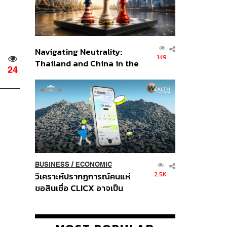
Navigating Neutrality:
149
Thailand and China in the
24
Age of a New Global
Order
BUSINESS
/
ECONOMIC
2.5K
วิเคราะห์ปรากฏการณ์คนแห่
ขอสินเชื่อ CLICX อาจเป็น
เพียงยอดภูเขาน้ำแข็ง ของ
ปัญหาหนี้ครัวเรือนไทยที่ถูกซุก
ไว้