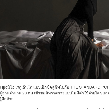
ูเจนิโอ เรกูเอ็นโก แบบเอ็กซ์คลูซีฟไปกับ THE STANDARD POP 
ผู้อ่านจำนวน 20 คน เข้าชมนิทรรศการแบบไม่มีค่าใช้จ่ายใดๆ แถม
ู้อีกด้วย