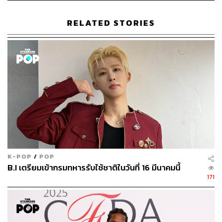
RELATED STORIES
K-POP
/
POP
B.I เตรียมเข้ากรมทหารรับใช้ชาติในวันที่ 16 มีนาคมนี้
171
เพื่อนสนิทของอัตตาคือ มิค-เพชรภูมิ เพชรแก้ว ซึ่งอัตตาบอก
ว่าอัลบั้มนี้เขาทำครึ่งหนึ่ง อีกครึ่งหนึ่งมิคทำ มิคเป็นมือกีตาร์
วง I Hate Monday ซึ่งเป็นวงป๊อป แต่เขาเป็นมือกีตาร์สายร็อก