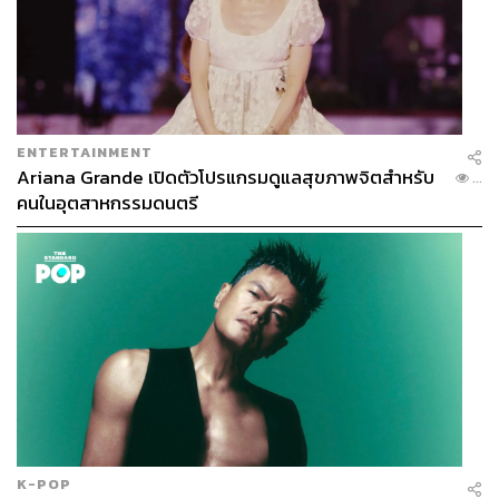
และนานเท่าไร ที่ไม่ได้เงยหน้าขึ้นไป
Wondering who am I
ยังคงหาคำตอบในใจ”
–
ไม่ว่างมองฟ้า
ENTERTAINMENT
Ariana Grande เปิดตัวโปรแกรมดูแลสุขภาพจิตสำหรับ
...
คนในอุตสาหกรรมดนตรี
ต่อด้วยเพลงที่ปล่อยปีที่แล้วอีกเพลง
เธอบอกว่าฉันคือ
เพลงนี้
เจ็บจริง เรื่องของความคาดหวังที่ทำไม่ได้อย่างหวัง เป็นเพลง
K-POP