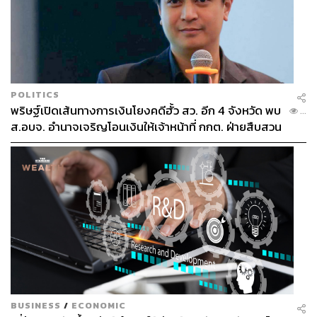
POLITICS
พริษฐ์เปิดเส้นทางการเงินโยงคดีฮั้ว สว. อีก 4 จังหวัด พบ
แล้วเพลงก็เข้าสู่พาร์ตโหด 3 เพลงติด เริ่มด้วย
เกลียดกูก่อนมึง
...
ส.อบจ. อำนาจเจริญโอนเงินให้เจ้าหน้าที่ กกต. ฝ่ายสืบสวน
ซาวด์กีตาร์แรงๆ แต่มันเจ๋งมาก (มิคอีกแล้ว-เขาเป็นนักเรียน
ระดับเกรดเอ
ทางด้านกีตาร์
ที่มหิดล) กีตาร์
เหมือนพยายามจะ
ทิ่มทะลุหูเราตลอดเวลา
มันมีความแสบ มีความเฟี้ยว ทางฝั่ง
อัตตาเขียนเนื้อเพลงสรุปง่ายๆ ว่าเกลียดตัวเอง คนอื่นไม่ต้อง
มาเกลียดกูเลย กูเกลียดกูเองก่อนมึงอีก
แถมท่อนสุดท้ายเขา
เปลี่ยนสรรพนามจากกูเป็นมึง ซึ่งหมายถึงมึงก็เกลียดตัวมึงเอง
ไม่แพ้กัน นอกจากนี้
นิทานเศรษฐีเฒ่าในเพลงนี้ดีมาก เดิมบีต
ของเพลง
ANTLV
เคยเป็นของเพลงนี้มาก่อน แล้วเพลงก็ต่อ
กันพอดีกับ
Introvert
ซึ่งมีท่อนโซโล่แบบลีดกีตาร์ชวนนึกถึงร็
อกยุค 80 เพลงต้องการจะบอกว่ามึงไม่ต้องพูดหรอก เพราะกู
ไม่อยากพูดกับมึง ท่อนท้ายนี่พีคทั้งเนื้อและกีตาร์ “ให้ไปฟังมึง
BUSINESS
/
ECONOMIC
กูฟังโซโล่ดีกว่า” แล้วกีตาร์ก็โซโล่ไฟลูกอย่างกับหนัง