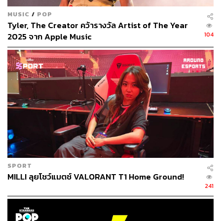
MUSIC
/
POP
ตัวอัลบั้มมีความเป็นสุดขั้วตรงข้ามแต่จับมารวมกันได้ เพลง
Tyler, The Creator คว้ารางวัล Artist of The Year
แจ๊สที่เบาบางมาใส่ในการร้องแรปที่กระโชก เนื้อเพลงที่ดู
104
2025 จาก Apple Music
เหมือนจะเข้าใจตัวเองและไม่เข้าใจตัวเองในเวลาเดียวกัน วิถี
ของแรปเปอร์ที่ลงมือทำแล้วต้องทำให้สุด ปะปนกับความพ่าย
แพ้ไปทุกอย่างแม้กระทั่งแพ้ตัวเอง ความย้อนแย้งมีมากมาย
ในอัลบั้มนี้ แต่ผสมผสานได้อย่างกลมกลืน อัตตาบอกว่า เดิมที
เขาไม่ได้ตั้งใจจะมาไกลถึงขนาดนี้ เขาทำเพลงเพียงแค่ตอบ
สนองความอยากทำของตัวเองเท่านั้น ไม่ได้คิดจะทำเพื่อใคร
อื่นเลยในตอนแรก
SPORT
MILLI ลุยโชว์แมตช์ VALORANT T1 Home Ground!
241