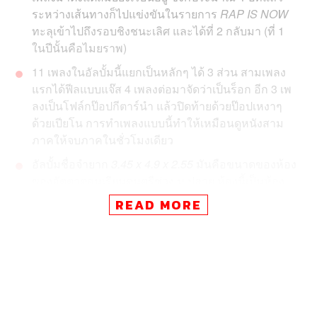
ระหว่างเส้นทางก็ไปแข่งขันในรายการ
RAP IS NOW
ทะลุเข้าไปถึงรอบชิงชนะเลิศ และได้ที่ 2 กลับมา (ที่ 1
ในปีนั้นคือไมยราพ)
11 เพลงในอัลบั้มนี้แยกเป็นหลักๆ ได้ 3 ส่วน สามเพลง
แรก
ได้ฟีลแบบ
แจ๊ส 4 เพลงต่อมา
จัดว่า
เป็นร็อก อีก 3 เพ
ลงเป็นโฟล์กป๊อปกีตาร์นำ แล้วปิดท้ายด้วยป๊อปเหงาๆ
ด้วยเปียโน การทำเพลงแบบนี้ทำให้เหมือนดูหนังสาม
ภาคให้จบภาคในชั่วโมงเดียว
อัลบั้มชื่อจำยาก
3.45 x 4.9 x 2.55
มันคือขนาดของห้อง
ของอัตตาตอนเรียนดนตรีช่วง ม.ปลาย ห้องนี้เป็นห้อง
เช่าที่เล็กมากๆ อัตตาเปิดเพลงแรกของอัลบั้มด้วยการ
READ MORE
บรรยายถึงห้อง ชีวิตในห้อง สิ่งที่เรียนรู้จากห้อง ห้องนั้น
เลขที่ 704
การผสมผสานของสิ่งที่อยู่ตรงข้ามกันอย่างสุดขั้วได้อย่าง
ลงตัว