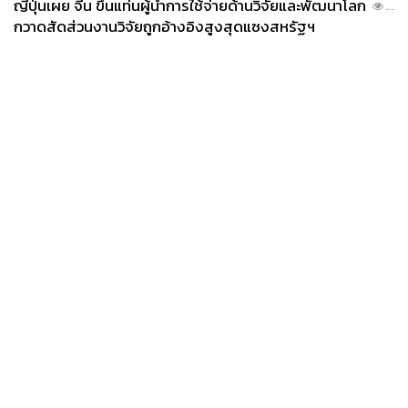
ญี่ปุ่นเผย จีน ขึ้นแท่นผู้นำการใช้จ่ายด้านวิจัยและพัฒนาโลก
...
Crossroads
กวาดสัดส่วนงานวิจัยถูกอ้างอิงสูงสุดแซงสหรัฐฯ
ต่อด้วยเพลงเอกของอัตตา
ANTLV
เพลงที่ทำให้ทุกคนทึ่งใน
ความสามารถของอัตตาในปี 2021 มันมีความพลุ่งพล่า
นมากๆ โหดสลัด แรปเร็วรัว ชื่อเพลงย่อมาจากคำว่า Another
Level ซึ่งหมายถึงอีกเลเวลหนึ่ง โดยที่อัตตาต้องการสื่อว่า มัน
ไม่ได้หมายความว่าเหนือกว่าคนอื่น แต่เป็นการเหนือกว่า
ตนเอง เก่งกว่าเมื่อวาน
News
Wealth
Pop
Podcast
Video
Now
Opinion
Careers
Events
Privacy
About
Contact
Policy
FOR
ADVERTISING
MEMBERSHIP