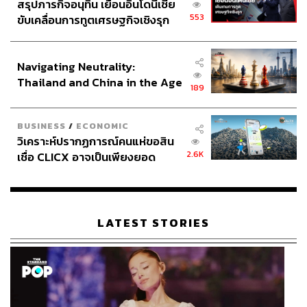
สรุปภารกิจอนุทิน เยือนอินโดนีเซีย
เปียโนกับกลองสแนร์ ท่อนฮุกที่แทรกเข้ามามีความหลอก
553
ขับเคลื่อนการทูตเศรษฐกิจเชิงรุก
หลอนอยู่ลึกๆ เหมาะกับบรรยากาศดึกๆ แก่นของเพลงนี้คือ
ประกาศหุ้นส่วนยุทธศาสตร์ไทย –
การตอบแทนคุณสิ่งที่เราใช้อยู่ทุกวันบ้าง
ตรงปลายเพลงมี
อินโดนีเซีย
ประโยคดีๆ เยอะแยะเลย
Navigating Neutrality:
Thailand and China in the Age
189
of a New Global Order
ต่อด้วยเพลงที่ปล่อยเมื่อปีที่แล้ว
ไม่ว่างมองฟ้า
เพลงนี้มี Feat.
กับปรัชญาไมค์ (Pratyamic) และ K.AGLET แรปเปอร์ชาว
BUSINESS
/
ECONOMIC
พิษณุโลก เพลงนี้ขึ้นด้วยฮุกก่อนเลย เนื้อหาเป็นงานส่วนตัว
วิเคราะห์ปรากฏการณ์คนแห่ขอสิน
แต่ละคน บอกเลยว่าแต่ละคนนั้นผ่านอะไรมา เคยหนักหนา
2.6K
เชื่อ CLICX อาจเป็นเพียงยอด
แค่ไหนกับการเป็นแรปเปอร์ การพิสูจน์ตัวเองจากสิ่งที่ทำมา
ภูเขาน้ำแข็ง ของปัญหาหนี้ครัว
เป็นพันๆ รอบ จากคนธรรมดาที่ต้องทำมากกว่าคนอื่น ท่อน
เรือนไทยที่ถูกซุกไว้
ฮุกแค่สะท้อนว่าบางทีเราก็แค่เงยหน้าขึ้นฟ้าบ้าง อาจจะ
เข้าใจสิ่งที่ตัวเองกำลังทำอยู่มากขึ้น เพลงนี้มีแซกโซโฟน
LATEST STORIES
คลอไปตลอดด้วย ถ้าสังเกต มันก็เหมือนท้องฟ้าแหละ มีอยู่
ตลอด แค่เคยมองขึ้นไปบ้างหรือเปล่า
“เป็นเวลานานเท่าไร ที่ไม่ได้เงยหน้าขึ้นไป
มองท้องฟ้ากว้างใหญ่ เพียงได้เห็นก็สุขใจ