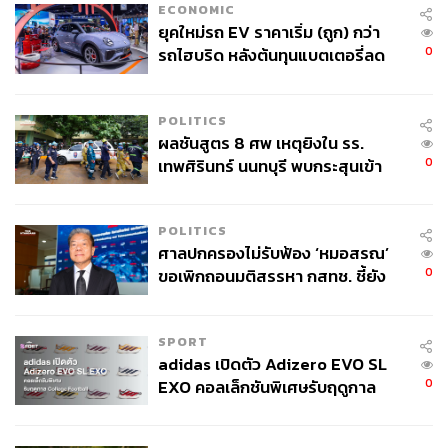
ชีวิตในห้อง สิ่งที่เรียนรู้จากห้อง ห้องนั้นเลขที่ 704 เขาตั้งชื่อ
ECONOMIC
ยุคใหม่รถ EV ราคาเริ่ม (ถูก) กว่า
เพลงตามชื่อห้อง ซึ่งบางคนนึกถึงเพลงของ ดาจิม แรปเปอร์
0
รถไฮบริด หลังต้นทุนแบตเตอรี่ลด
ในยุค Y2K ที่เขียนเพลงเล่าเรื่องผีในห้องเลข 704 เหมือนกัน
ลง - จีนแห่บุกตลาดเกิดใหม่
(หวังว่าน่าจะคนละที่) เพลงนี้เปิดด้วยเปียโน พลิ้ว ตามด้วย
ดับเบิลเบส กลอง พอเสียงร้องขึ้น เครื่องเป่าก็พากันมาเต็ม
POLITICS
ปลายเพลงมีแซกโซโฟนด้วย ถ้าลองฟังเพลงนี้สัก 2-3 รอบ
ผลชันสูตร 8 ศพ เหตุยิงใน รร.
ลองโฟกัสที่ดนตรีโดยตัดเสียงอัตตาออกไป มันจะกลาย
0
เทพศิรินทร์ นนทบุรี พบกระสุนเข้า
เป็นการฟังเพลงสแตนดาร์ดแจ๊สที่เพราะและนุ่มลึกเพลงหนึ่ง
จุดสำคัญ ‘ศีรษะ-หน้าอก’ ครูถูกยิง
4 นัด จากระยะไกล
ใครที่ชอบสายทฤษฎี อัตตาเล่าให้ฟังว่าเพลงนี้เขาซ่อนอะไร
POLITICS
ไว้กับเลข 704 เยอะมาก เช่นความยาวของเพลงคือ 4:07, ใช้
ศาลปกครองไม่รับฟ้อง ‘หมอสรณ’
0
ขอเพิกถอนมติสรรหา กสทช. ชี้ยัง
Time Signature 7/4 ซึ่งแรปเปอร์อย่างเขาชอบใช้, บีตดนตรี
ไม่ใช่ผู้เดือดร้อนเสียหาย
ของเพลงนี้จะอยู่ที่ 74 bpm, และมีเนื้อเพลงที่พูดถึง Stan Getz
ผู้ซึ่งมีเพลง
Seven Steps to Heaven
ซึ่งอัตตาก็ฮัมเพลงนี้
SPORT
เข้าไปในเพลงด้วย และประโยคเด็ดเพลงนี้คือ
adidas เปิดตัว Adizero EVO SL
0
EXO คอลเล็กชันพิเศษรับฤดูกาล
“กว่าจะผ่านพ้นแต่ละปี Democracy ที่มี
College Football
ดันเป็นตัว demo crazy that we all live with
ผู้นำระยำตั้งแต่ ’15