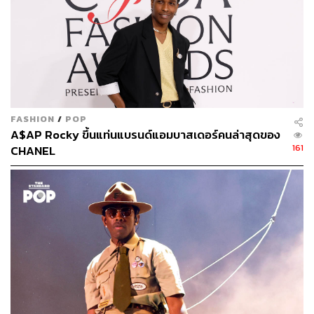
เมื่อสองคนทำเพลงออกมา มันเข้าคู่ได้ดีจริงๆ
11 เพลงในอัลบั้มนี้แยกเป็นหลักๆ ได้ 3 ส่วน สามเพลงแรกได้
ฟีลแบบแจ๊ส 4 เพลงต่อมาจัดว่าเป็นร็อก อีก 3 เพลงเป็น
โฟล์กป๊อปกีตาร์นำ แล้วปิดท้ายด้วยป๊อปเหงาๆ ด้วยเปียโน
การทำเพลงแบบนี้ทำให้เหมือนดูหนังสามภาคให้จบภาคใน
ชั่วโมงเดียว ได้อารมณ์ครบทุกรสชาติ มันเป็นรสชาติแบบที่
FASHION
/
POP
ไม่เคยมีใครทำมาก่อน ฟังทีละเพลงก็ทึ่งแล้ว แต่เอามาฟัง
A$AP Rocky ขึ้นแท่นแบรนด์แอมบาสเดอร์คนล่าสุดของ
เรียงกันทั้งหมดก็ทึ่งไปอีก ถ้าครึ่งปีแรกเป็นปีของแรปเปอร์
161
CHANEL
อย่าง YOUNGOHM ครึ่งปีหลังขอยกให้อัตตา
นอกจากดนตรีที่ทำได้กลมกล่อมแล้ว จุดเด่นของอัตตาคือ
การเขียนเนื้อเพลง ภาษาที่ใช้สละสลวย ที่สำคัญมันมี
ประโยคที่เหมือนปักเข้าไปกลางอก ฟังแล้วรู้สึกว่า เขียนได้ไง
วะ เดี๋ยวเราจะแกะสิ่งนี้ออกมาทีละเพลง อัตตาบอกว่า เดิมที
เขาไม่ได้ตั้งใจจะมาไกลถึงขนาดนี้ เขาทำเพลงก็แค่สนอง
ตอบความอยากทำของตัวเองเท่านั้น ไม่ได้คิดจะทำเพื่อใคร
อื่นเลยในตอนแรก เขาไม่ได้มีลุคของฮิปฮอปเดิมในยุคของ
RAP IS NOW
เขาเป็นหนุ่มหน้าตี๋ที่แรปได้อย่างน่าทึ่ง