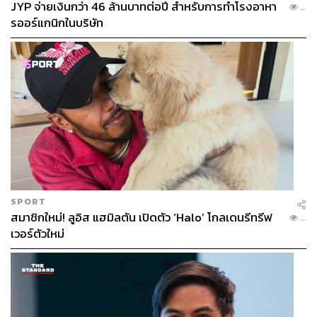
JYP จ่ายเงินกว่า 46 ล้านบาทต่อปี สำหรับการทำโรงอาหา
ที่ฟังลอยและจมในเพลงเดียวกัน คีย์บอร์ดคีย์ซ้ำฟังล่องลอย
...
รออร์แกนิกในบริษัท
แต่เนื้อเพลงจมดิ่งหมดแรงจะไปต่อ
ท่อนอย่าง “เธอบอกว่าฉัน
เป็นหมอ ขอโทษที่กลายเป็นคนไข้” ทำให้ผมนึกถึงเด็กเรียนที่
พ่อแม่ใส่ความหวังให้เรียนหมอ แต่เด็กสอบไม่ติดแล้วรู้สึก
เฟลด้วย
เพลงนี้ได้ พัด Zweed n’ Roll มาร้องด้วย
เสียงของ
พัดสวยงามและมีพลังมาก มันทำให้เพลงไม่อ้างว้างจนเกินไป
“เธอบอกว่าฉันคือเมฆขาว
แต่บดบังแสงของดาวอยู่ใช่ไหม
บอกว่าฉันคือท้องฟ้าใหญ่
แต่ไม่มีนกตัวใดชอบใจฟ้าแบบนี้หรอก”
SPORT
–
เธอบอกว่าฉันคือ
สมาชิกใหม่! ลูอิส แฮมิลตัน เปิดตัว ‘Halo’ โกลเดนรีทรีฟ
...
เวอร์ตัวใหม่