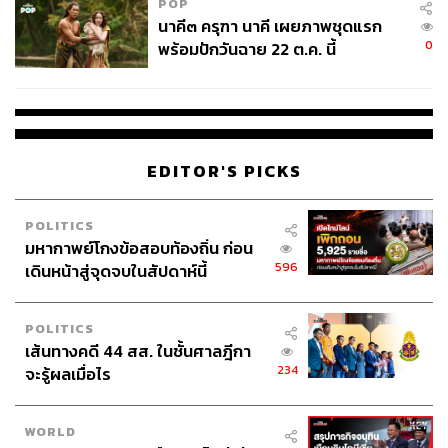
POP
และอยู่กับโรคบ้าๆ ตั้งแต่ ’19”
นาคี๓ ครุฑา นาคี เผยภาพชุดแรก
0
พร้อมปักวันฉาย 22 ต.ค. นี้
–
704
EDITOR'S PICKS
POLITICS
มหากาพย์โกงข้อสอบท้องถิ่น ก่อน
596
เดินหน้าสู่จุดจบในสัปดาห์นี้
POLITICS
เส้นทางคดี 44 สส. ในชั้นศาลฎีกา
234
จะรู้ผลเมื่อไร
เพลงต่อมา
ทางรถไฟกับวัยเซ่อ
เล่าเรื่องของเพื่อน (
ก็คือคุณ
มิคนี่แหละ
) ชวนออกไปเดินเล่น จิบเบียร์ Budweiser (ซึ่ง
ทำให้รู้ว่าไม่ได้หมายถึงวัยเซ่อซ่า) เดินไปในทางรถไฟทั้งๆ ที่
WORLD
ฝนตก เจออะไรบ้าง เล่าเป็นเรื่องเป็นราว เป็นเพลงที่มีแค่เสียง