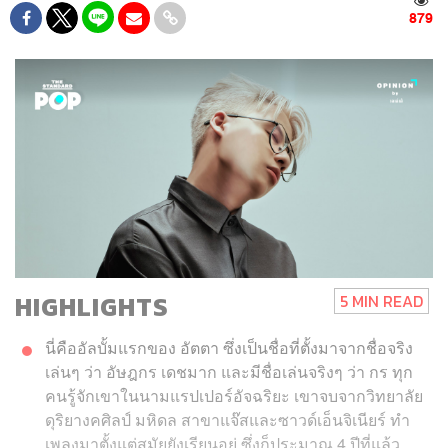
879
HIGHLIGHTS
5 MIN READ
นี่คืออัลบั้มแรกของ อัตตา ซึ่งเป็นชื่อที่ตั้งมาจากชื่อจริง
เล่นๆ ว่า อัษฎกร เดชมาก และมีชื่อเล่นจริงๆ ว่า กร ทุก
คนรู้จักเขาในนามแรปเปอร์อัจฉริยะ เขาจบจากวิทยาลัย
ดุริยางคศิลป์ มหิดล สาขาแจ๊สและซาวด์เอ็นจิเนียร์ ทำ
เพลงมาตั้งแต่สมัยยังเรียนอยู่ ซึ่งก็ประมาณ 4 ปีที่แล้ว