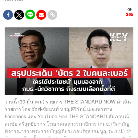
395
วานนี้ (30 มีนาคม) รายการ THE STANDARD NOW ดำเนิน
รายการโดย อ๊อฟ-ชัยนนท์ หาญคีรีรัตน์ เผยแพร่ทาง
Facebook และ YouTube ของ THE STANDARD สัมภาษณ์
สมชัย ศรีสุทธิยากร โฆษกคณะกรรมาธิการ (กมธ.) วิสามัญ
พิจารณาร่างพระราชบัญญัติประกอบรัฐธรรมนูญ (พ.ร.ป.) ว่า