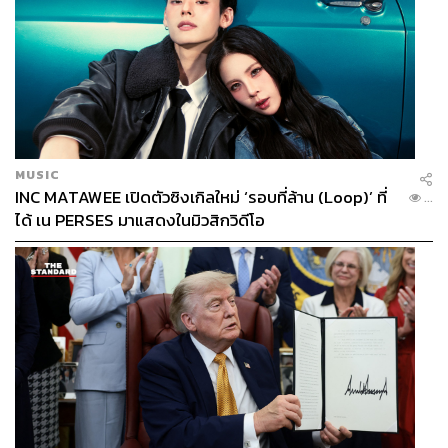
ตั้งแบบเดิม แต่ปัจจุบัน เราต้องเข้าใจว่า เรามีการแก้ไขเพิ่ม
เติมรัฐธรรมนูญเรื่องระบบเลือกตั้งแบบนี้ไปแล้ว เราเปลี่ยน
ระบบจัดสรรปันส่วนผสมไปเป็นระบบใหม่ ที่เรียก Parallel ใน
การคิดเป็นระบบบัตร 2 ใบ แบบแบ่งเขตก็เรื่องหนึ่ง แบบปาร์ตี้
ลิสต์ก็เรื่องหนึ่ง ว่าง่ายๆ เรากำลังย้อนกลับไประบบเลือกตั้ง
แบบรัฐธรรมนูญ 2540
MUSIC
ดังนั้น ฐานการคิดคะแนน ส.ส.แบ่งเขต กับ ส.ส.ปาร์ตี้ลิสต์ มัน
INC MATAWEE เปิดตัวซิงเกิลใหม่ ‘รอบที่ล้าน (Loop)’ ที่
...
Parallel มันแยกขาดออกจากกันอยู่แล้ว ไม่ได้เกี่ยวข้องกัน
ได้ เน PERSES มาแสดงในมิวสิกวิดีโอ
ฉะนั้นเมื่อไม่ได้เกี่ยวข้องกัน แล้วไปอ้างมาตรา 90 เพื่อจะ
บอกว่าต้องเป็นคนละเบอร์ เป็นคำอธิบายระบบการเลือกตั้ง
แบบใหม่ที่เราแก้ไขแล้ว แต่อธิบายมาตรา 90 ซึ่งเป็นการ
เลือกตั้งแบบเดิม จึงเป็นการผิดฝาผิดตัว ย้อนแย้งในตัวเอง
“การอ้างมาตรา 90 จึงเป็นการอ้างที่ไม่ถูกต้อง บางคนบอกว่า
ถ้าไม่อ้างมาตรา 90 จะขัดเจตนารมณ์ผู้ยกร่าง แต่ผมมอง
ว่าการอ้างมาตรา 90 นี่แหละเป็นการขัดเจตนารมณ์ผู้ยกร่าง
จริงๆ และขัดรัฐธรรมนูญที่เราแก้ไปใหม่”