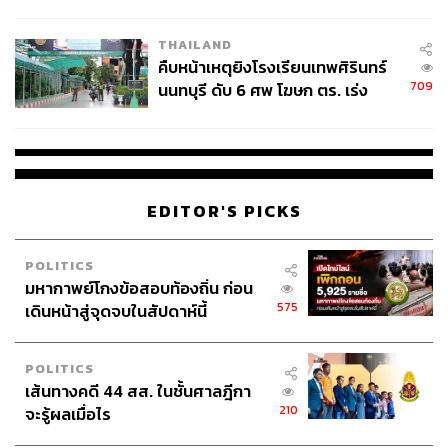
สารพัดมาพูดให้รู้สึกว่าสิ่งที่ตัวเองพูดนั้นดูดี ไม่ได้มาจากการ
ชั่วคราว หลังเหตุใช้อาวุธปืนภายใน
โรงเรียนคลี่คลาย
มองประโยชน์ของประชาชน แต่มาจากการคิดว่ากติกาแบบ
THAILAND
นี้ตัวเองได้เปรียบหรือตัวเองเสียเปรียบ
คืบหน้าเหตุยิงโรงเรียนเทพศิรินทร์
709
นนทบุรี ดับ 6 ศพ โฆษก ตร. เร่ง
ผู้ดำเนินรายการถาม พรสันต์ เลี้ยงบุญเลิศชัย ว่าบัตรเลือกตั้ง
สอบปมขโมยปืนปู่ก่อเหตุ
2 ใบคนละเบอร์ เป็นเกมการเมืองที่ใครมีอำนาจก็อยากจะ
ออกแบบกติกาให้ได้เปรียบมากที่สุดใช่หรือไม่
พรสันต์กล่าวว่า ส่วนตัวสวมหมวกนักวิชาการ ฉะนั้นจะแสดง
EDITOR'S PICKS
ความคิดเห็นผ่านกรอบทางวิชาการ ผ่านกรอบรัฐธรรมนูญ
การให้เหตุผลว่าการออกแบบแบบนี้ เกิดจากความกลัวว่า
พรรคการเมืองหนึ่งจะแลนด์สไลด์ มันไม่เป็นเหตุเป็นผลใน
POLITICS
มหากาพย์โกงข้อสอบท้องถิ่น ก่อน
ทางหลักการ ในทางรัฐธรรมนูญ เป็นเรื่องทางการเมือง ซึ่ง
575
เดินหน้าสู่จุดจบในสัปดาห์นี้
ในทางกฎหมายไม่ได้รับฟังอยู่แล้ว
ต้องกลับมาตั้งสติใหม่ว่ากำลังทำอะไรกันอยู่ กำลังออกแบบ
POLITICS
การเลือกตั้งสำหรับการที่จะหาเจตนารมณ์ของประชาชน
เส้นทางคดี 44 สส. ในชั้นศาลฎีกา
ไม่ใช่หรือ แต่ตอนนี้กลายเป็นการพูดคุยระหว่างนักการเมือง
210
จะรู้ผลเมื่อไร
ขณะที่ประชาชนอย่างเรามองตาปริบๆ ว่าคุณคุยเรื่องอะไร