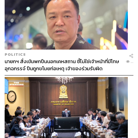
“ผมมองในมุมนักกฎหมาย ผมคิดว่าสาระสำคัญจริงๆ แล้ว สิ่ง
ที่เรากำลังพูดถึงตอนนี้คือ ระบบการเลือกตั้ง โดยเชิงหลักการ
ที่สำคัญ ออกแบบระบบให้สะท้อนความต้องการของ
ประชาชนให้ได้มากที่สุด ดังนั้นการออกแบบให้มีความซับ
ซ้อน เป็นอุปสรรคในการผลักดันเสียงสะท้อนของประชาชน
ในทางรัฐธรรมนูญเป็นการออกแบบที่ไม่สอดคล้องกับระบอบ
ประชาธิปไตยแบบผู้แทน ยิ่งสร้างขั้นตอนเยอะ ยิ่งทำให้เสียง
POLITICS
ประชาชนในการไปคัดเลือกผู้แทนราษฎรที่จะเข้าไปนั่งใน
นายกฯ สั่งเข้มพกปืนนอกเคหสถาน ชี้ไม่ใช่เจ้าหน้าที่มีโทษ
...
สภาอาจถูกบิดผันไปได้มาก ด้วยความที่สร้างกระบวนการที่
อุกฉกรรจ์ ปืนถูกขโมยก่อเหตุ เจ้าของร่วมรับผิด
สลับซับซ้อนมากขึ้น
ส่วนที่บอกว่าอยากให้ประชาชนคิดรอบคอบมากขึ้น ในมุม
มองผม มันกลายเป็นอีกแบบ ไม่ได้คิดแบบคนที่เสนอ เพราะ
สิ่งนั้นกลายเป็นทำให้ประชาชนต้องคิดว่า ไม่รู้ว่าจะกาผิด
หรือกาถูก ต้องคิดให้มากขึ้น แต่ไม่ใช่คิดให้รอบคอบ กลาย
เป็นคิดว่าต้องมาคิด จะกาผิดหรือกาถูก เป็นการสร้าง
อุปสรรคให้ประชาชน แทนที่เขาจะเลือกโดยง่ายๆ ว่า
ต้องการคนนี้ ต้องการพรรคนี้ ไปเป็นผู้แทนในสภา