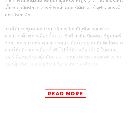
ด้วยการเลือกตั้งสมาชิกสภาผู้แทนราษฎร (ส.ส.) และ พรสันต์
เลี้ยงบุญเลิศชัย อาจารย์ประจำคณะนิติศาสตร์ จุฬาลงกรณ์
มหาวิทยาลัย
กรณีที่ประชุมคณะกรรมาธิการวิสามัญพิจารณาร่าง
พ.ร.ป.ว่าด้วยการเลือกตั้ง ส.ส. ซึ่งมี สาธิต ปิตุเตชะ รัฐมนตรี
ช่วยว่าการกระทรวงสาธารณสุข เป็นประธาน มีมติเสียงข้าง
มากให้กติกาการเลือกตั้งทั่วไป ใช้บัตรเลือกตั้ง 2 ใบคนละ
เบอร์ คือเบอร์ของผู้สมัคร ส.ส. แบบแบ่งเขต จะแตกต่างจาก
เบอร์ผู้สมัคร ส.ส.บัญชีรายชื่อของพรรคเดียวกัน
READ MORE
บทความที่เกี่ยวข้อง
เว็บไซต์พิเศษ
:
เกาะติดเลือกตั้งผู้ว่าฯ
กทม
. 2565 – THE
STANDARD BKK Election 2022
31
ผู้ลงชิงตำแหน่งผู้ว่าฯ
กทม
.
หลังปิดรับสมัครวันสุดท้
าย
ก่อน
กกต
.
ตรวจคุณสมบัติ
อาจเป็นการเลือกตั้งผู้ว่าฯ