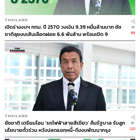
เสียงต่างๆ อย่างไร ส่วนตัวพยายามจะบอกว่าอย่าเอา
พรรคการเมืองเป็นที่ตั้ง ถ้าเอาพรรคเป็นที่ตั้ง การกำหนด
กติกาจะทำให้บางพรรคได้เปรียบ บางพรรคเสียเปรียบ ท้าย
THAILAND
สุดเราจะมีอคติในการคิดในการตัดสินใจ
เปิดร่างงบฯ กทม. ปี 2570 วงเงิน 9.39 หมื่นล้านบาท ชัช
95
ชาติลุยงบเส้นเลือดฝอย 6.6 พันล้าน พร้อมเปิด 9
แต่ถ้าเราเอาหลักการว่าประชาชนได้ประโยชน์อย่างไรเป็นที่
ยุทธศาสตร์พัฒนาเมือง
ตั้ง อะไรเป็นรูปแบบที่ดีที่สุด เราจะตัดสินใจโดยความปลอด
โปร่งและได้สิ่งที่ถูกต้องออกมา อยากจะบอกว่า เวลาที่จะ
จัดการเลือกตั้ง
หลักประการที่ 1 ให้ประชาชนเข้าสู่การเลือกตั้งได้โดย
สะดวกที่สุด หลักการนี้ต้องอยู่ในการออกแบบของ กกต. หา
วิธีการว่าใครอยากเลือกตั้งต้องได้เลือกตั้ง ไม่ใช่ใครอยาก
เลือกตั้งต้องกรอกแบบฟอร์มไม่รู้สารพัดกี่แบบซึ่งเป็นการเข้า
ถึงที่ยาก หรือวิธีการเข้าถึงรูปแบบอื่นๆ จะทางไปรษณีย์ หรือ
อิเล็กทรอนิกส์ก็ดี พวกนี้ต้องพยายามส่งเสริมให้คนเข้าถึงการ
THAILAND
เลือกตั้งให้ได้ง่ายที่สุด
ชัชชาติ เตรียมโอน ‘รถไฟฟ้าสายสีเขียว’ คืนรัฐบาล รับลูก
221
นโยบายตั๋วร่วม หวังปลดแอกหนี้-ดึงงบพัฒนากรุง
ประการที่ 2 เวลาประชาชนไปเลือก ผลของการเลือกต้องตรง