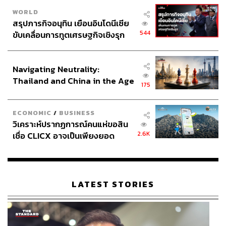
กัน ทำอะไรกันอยู่ กลายเป็นว่าประชาชนไม่ได้ถูกนับเป็น
WORLD
ตัวแปรในการคิดสมการ ในการออกแบบระบบเลือกตั้งเลย
สรุปภารกิจอนุทิน เยือนอินโดนีเซีย
ฉะนั้นเวลาที่มานั่งพูดเรื่องการแลนด์สไลด์หรือไม่ ไม่ได้เป็น
544
ขับเคลื่อนการทูตเศรษฐกิจเชิงรุก
เรื่องผลประโยชน์ของประชาชน
ประกาศหุ้นส่วนยุทธศาสตร์ไทย –
อินโดนีเซีย
การเลือกตั้งที่ดีคือ สามารถดึงเอาเจตนารมณ์ของประชาชน
Navigating Neutrality:
ออกมาให้ได้มากที่สุดเท่าที่จะมากได้ ไม่ใช่ป้องกันพรรคไหน
Thailand and China in the Age
175
ชนะ เวลาอธิบายเชิงวิชาการ ในทางรัฐธรรมนูญ ถ้าการ
of a New Global Order
แลนด์สไลด์คือเจตนารมณ์ของประชาชน เขาอยากจะเลือก
แบบนั้น นี่คือเรื่องระบอบประชาธิปไตย แบบผู้แทนที่
ECONOMIC
/
BUSINESS
วิเคราะห์ปรากฏการณ์คนแห่ขอสิน
ประชาชนอยากเลือกพรรคไหน อยากเลือกผู้แทนแบบไหน ก็
2.6K
เชื่อ CLICX อาจเป็นเพียงยอด
เป็นสิทธิของเขา จะไปบอกว่าห้ามเลือก แปลว่ากำลังทำอะไร
ภูเขาน้ำแข็ง ของปัญหาหนี้ครัว
อยู่ การอธิบายแบบนี้จึงไม่มีน้ำหนักในทางกฎหมาย
เรือนไทยที่ถูกซุกไว้
พรสันต์กล่าวด้วยว่า ในที่ประชุมคณะกรรมาธิการยกประเด็น
LATEST STORIES
ข้อดี ข้อเสีย ข้อโต้แย้ง ประเด็นในทางกฎหมาย จะเอาเบอร์
เดียวกันหรือคนละเบอร์ มีหลักการทางรัฐธรรมนูญที่อาจจะ
ทำให้คนเข้าใจผิด คือข้อกังวลของมาตรา 90