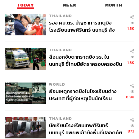
ใบ ก็เพราะวันนี้คิดว่าตัวเองเป็นพรรคใหญ่ แล้วกลัวจะตกที่
TODAY
WEEK
MONTH
นั่งแบบเดียวกับพรรคเดิมในอดีตที่เคยแพ้มาแล้ว
THAILAND
รอง ผบ.ตร. บัญชาการเหตุยิง
ง่ายๆ คือ หมายความว่าวันที่พรรคเพื่อไทยโตก็ไปจำกัดเขา
1.5K
โรงเรียนเทพศิรินทร์ นนทบุรี สั่ง
โดยใช้วิธีเอาบัตรเลือกตั้งใบเดียว คำนวณบัญชีรายชื่อ
ค้นหา 2 รอบยืนยันไร้คนติดค้าง พบ
จัดสรรปันส่วนผสม ฉะนั้นปาร์ตี้ลิสต์ของเพื่อไทยจึงกลายเป็น
ศพปู่-ย่าที่บ้านพักผู้ก่อเหตุ
ศูนย์
THAILAND
สื่อนอกจับตากราดยิง รร. ใน
1.3K
นนทบุรี ชี้ไทยมีอัตราครอบครองปืน
แล้ววันหนึ่งเมื่อพรรคตัวเองโตขึ้นมา ถ้าใช้กติกาเดิมก็รู้สึกว่า
สูงในระดับต้นของภูมิภาค
กลัวปาร์ตี้ลิสต์ตัวเองจะเป็นศูนย์แบบเพื่อไทยตอนนั้น จึงเกิด
วิธีการคิดใหม่ว่า ต้องเปลี่ยนมาเป็นบัตร 2 ใบ พอเปลี่ยนมา
WORLD
เป็น 2 ใบ พรรคที่เคยคิดว่าใหญ่กลับแฟบลงมา เพราะมีคน
ย้อนเหตุกราดยิงในโรงเรียนต่าง
ย้ายเข้าย้ายออก จึงเกิดความรู้สึกใหม่ว่า เป็นการแก้เพื่อเข้า
0.9K
ประเทศ ที่ผู้ก่อเหตุเป็นนักเรียน
ทางเพื่อไทยหรือเปล่า
ฉะนั้นอย่าหวังว่าประเทศไทย การเมืองไทยจะพูดคุยด้วย
THAILAND
เหตุผล เพราะทุกอย่างเป็นผลประโยชน์ทั้งสิ้น เพียงแต่ว่าการ
นักเรียนโรงเรียนเทพศิรินทร์
พูดจาต่อหน้าประชาชนใช้เหตุผลทางวิชาการ หลักการ
873
นนทบุรี อพยพเข้ายังพื้นที่ปลอดภัย