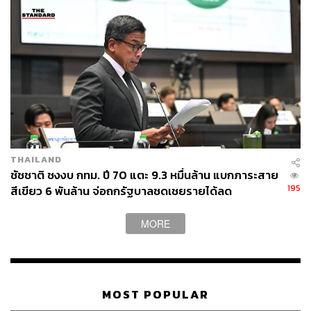
กับใจเขาที่สุด ฉะนั้น ความสับสนต่างๆ ต้องเอาออกไปให้มาก
ที่สุด ไม่ใช่ต้องมากาสลับกัน ระหว่างตั้งใจเลือกพรรคกับ
ตั้งใจเลือกผู้สมัคร กลายเป็นผิดทั้ง 2 ใบ ไม่ใช่การเลือกตั้งที่ดี
ผู้ดำเนินรายการถามย้ำว่าบัตร 2 ใบคนละเบอร์ แม้ไม่ได้พูด
ตรงๆ แต่มีเพื่อป้องกันแลนด์สไลด์หรือไม่
สมชัยกล่าวว่า เข้าใจว่าจากการประเมินที่เป็นอยู่ปัจจุบัน เขา
อาจจะกลัวฝ่ายค้าน คือ พรรคเพื่อไทยมากไปหน่อย แล้ว
บังเอิญเรื่องนี้เป็นเรื่องที่พรรคเพื่อไทยเสนอ เมื่อเพื่อไทยเสนอ
THAILAND
อีกฝ่ายก็ต้องคิดว่าข้อเสนอนี้เพื่อไทยได้ประโยชน์ จึงโหวตใน
ชัชชาติ ชงงบ กทม. ปี 70 แตะ 9.3 หมื่นล้าน แบกภาระสาย
ทางตรงข้าม
195
สีเขียว 6 พันล้าน จ่อถกรัฐบาลชดเชยรายได้ลด
สมชัยกล่าวตอนหนึ่งด้วยว่า ประเทศไทยไม่มีเหตุผลในการ
MORE
เปลี่ยนแปลงกฎหมาย ไม่ได้มีเหตุผลจากประโยชน์ประชาชน
แต่เป็นเหตุผลที่มาจากฝ่ายการเมืองเป็นหลัก
วันดีคืนดีทำไมบอกว่าเอาบัตรใบเดียว ก็เพราะต้องการให้
MOST POPULAR
พรรคหนึ่งแพ้ วันดีคืนดี เลิกบัตรใบเดียว ให้กลับมาเป็นบัตร 2