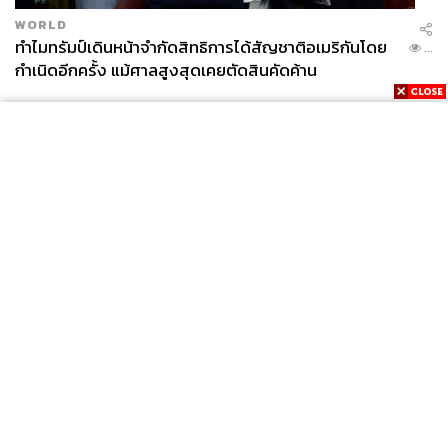
พรสันต์กล่าวว่า ขอพูดในทางวิชาการ ปัญหานี้เกิดขึ้นมา
WORLD
ตั้งแต่เราแก้ระบบเลือกตั้งแล้ว การแก้ไขรัฐธรรมนูญเพิ่มเติม
ทำไมทรัมป์เดินหน้าจำกัดสิทธิการได้สัญชาติอเมริกันโดย
...
ในประเทศไทยค่อนข้างมีปัญหา แล้วคนก็เข้าใจคลาดเคลื่อน
กำเนิดอีกครั้ง แม้ศาลสูงสุดเคยตัดสินคัดค้าน
อยู่พอสมควรว่า เวลาเราจะแก้ไขเพิ่มเติมรัฐธรรมนูญ โดย
หลักจะต้องเสนอตัวร่างว่าจะแก้ไขมาตราไหนบ้าง อันนี้
ปฏิเสธไม่ได้ แต่กรณีครั้งล่าสุด เราจะทำการแก้ระบบเลือกตั้ง
แล้วจับพลัดจับผลูเราไปเสนอแค่ 2 มาตรา แล้วก็เหลือมาตรา
อื่นๆ อยู่ มีประเด็นว่าการออกกฎหมายลูกจะมีปัญหาหรือไม่
จริงๆ แล้วในหลักการ เมื่อเสนอแก้ 2-3 มาตรา แต่มันเป็น
มาตราที่เป็นโครงหลักสำคัญของระบบการเลือกตั้งแบบใหม่
News
Wealth
Pop
โดยหลักการแล้วสามารถแก้ไขรัฐธรรมนูญไปได้เลย โดยไม่
Podcast
Video
Now
จำเป็นต้องเสนอมาตรานั้นมาตรานี้ใส่เข้าไป นี่คือประเด็น
Opinion
Careers
Events
ปัญหาที่นักการเมืองในสภาเข้าใจหรือไม่เข้าใจกันอย่างไร
Privacy
About
Contact
Policy
บางครั้งไปเดินตามลายลักษณ์อักษรจนไปทำลายหลักการ
FOR
ADVERTISING
หลายคนที่เข้าไปมีส่วนร่วมในสภาคงเข้าใจ วาระแรกจึง
เรียกว่า วาระรับหลักการ ซึ่งหมายถึงโครงสร้างใหญ่ ฉะนั้น
MEMBERSHIP