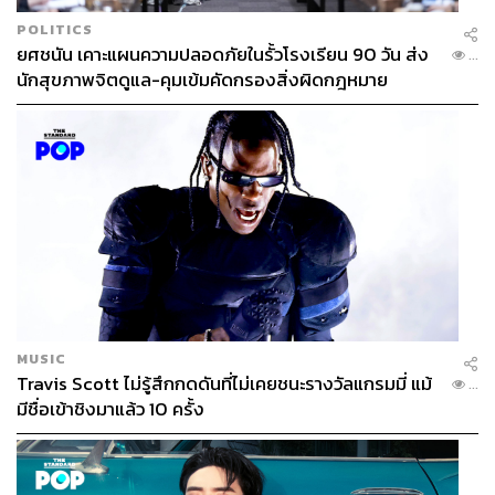
ระบบการเลือกตั้งที่ดีคือ ออกแบบให้ง่ายที่สุด แล้วสะท้อน
POLITICS
ยศชนัน เคาะแผนความปลอดภัยในรั้วโรงเรียน 90 วัน ส่ง
เจตนารมณ์ของประชาชนให้ได้มากที่สุดเท่าที่จะมากได้ เขา
...
นักสุขภาพจิตดูแล-คุมเข้มคัดกรองสิ่งผิดกฎหมาย
ต้องเลือกผู้แทนที่มีอุดมการณ์ทางการเมืองที่สะท้อนว่า เขา
ต้องการให้คนนี้เข้าไปทำหน้าที่แทนเขา”
พรสันต์กล่าวด้วยว่า ฝ่ายที่เสนอบัตรเลือกตั้ง 2 ใบคนละเบอร์
อย่างแรกเขากังวลเรื่องมาตรา 90 ของรัฐธรรมนูญ แล้วเขา
บอกว่ามันจะเป็นประเด็นใหญ่ถ้าใช้เบอร์เดียวกันทั้งประเทศ
มันจะขัดกับตัวมาตรา 90
จริงๆ มาตรา 90 เป็นผลพวงจากการที่ไปออกแบบระบบ
รัฐธรรมนูญการจัดสรรปันส่วน ผสมในการเลือกตั้งแบบเดิม
จึงต้องเขียนมาตรา 90 ขึ้นมา เพราะมาตรา 90 เป็นฐานใน
MUSIC
การคิดคำนวณคะแนน ต้องไม่ลืมว่าระบบการเลือกตั้งการ
Travis Scott ไม่รู้สึกกดดันที่ไม่เคยชนะรางวัลแกรมมี่ แม้
...
จัดสรรปันส่วนผสมแบบเดิม ก่อนที่จะมีการแก้ไขเพิ่มเติมไป
มีชื่อเข้าชิงมาแล้ว 10 ครั้ง
มันมีการผูกโยงระหว่างการคำนวณการลงคะแนนแบบแบ่ง
เขต แล้วเอาตรงนั้นมาเป็นฐานคิดสำหรับการกำหนดบัญชี
รายชื่อ ดังนั้นมาตรา 90 ว่าง่ายๆ คือกลไกของระบบการเลือก