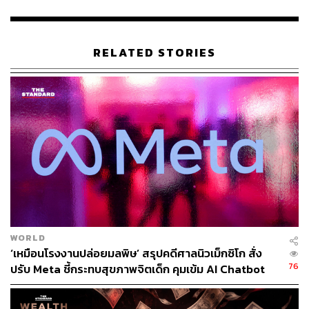
ฝ่ายที่เสนอให้บัตรเลือกตั้ง 2 ใบคนละเบอร์ ฝ่ายนี้เห็นว่า
แม้แบบแรกจะดี แต่มีอุปสรรคคือ มาตรา 90 ของ
RELATED STORIES
รัฐธรรมนูญปี 2560 ยังไม่มีการแก้ไข แม้จะแก้เรื่องบัตร
เลือกตั้งให้เป็น 2 ใบ แต่มาตรา 90 ไม่ได้ถูกแก้ไขด้วย
ยังค้างอยู่
สาระสำคัญคือ พรรคการเมืองต้องส่งผู้สมัครในระดับเขต
ก่อนส่งผู้สมัครบัญชีรายชื่อ ซึ่งเป็นการออกแบบสำหรับบัตร
ใบเดียวที่มีการเลือกตั้งเมื่อปี 2562 เมื่อมีบัตร 2 ใบ ต้องไป
สมัครที่เขตก่อน ก็ไม่มีทางที่จะได้เบอร์เดียวกับบัญชีรายชื่อ
เพราะฉะนั้นจึงเป็น 2 เบอร์ที่แตกต่างกันแน่นอน กรณีแบบนี้ก็
จะออกมาว่า แต่ละเขตเบอร์จะไม่ตรงกัน และเบอร์ของเขตก็
ไม่ตรงกับเบอร์ ส.ส.บัญชีรายชื่อของพรรคเดียวกันด้วย
WORLD
‘เหมือนโรงงานปล่อยมลพิษ’ สรุปคดีศาลนิวเม็กซิโก สั่ง
76
ปรับ Meta ชี้กระทบสุขภาพจิตเด็ก คุมเข้ม AI Chatbot
สมชัยกล่าวว่า นอกจากมาตรา 90 แล้ว ยังมีการอภิปรายเพิ่ม
เติม เช่น ถ้าเบอร์เดียวทั้งประเทศ จะทำให้ซื้อเสียงง่าย เดี๋ยว
จะเกิดการซื้อเสียงกันทั่วบ้านทั่วเมือง ราวกับว่าที่ผ่านมาไม่มี