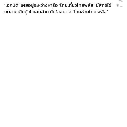
‘เอกนิติ’ เผยอยู่ระหว่างหารือ ‘ไทยเที่ยวไทยพลัส’ มีสิทธิใช้
...
งบจากเงินกู้ 4 แสนล้าน มั่นใจงบต่อ ‘ไทยช่วยไทย พลัส’
เฟส 2 มีเพียงพอ
News
Wealth
Pop
Podcast
Video
Now
Opinion
Careers
Events
Privacy
About
Contact
Policy
FOR
ADVERTISING
MEMBERSHIP