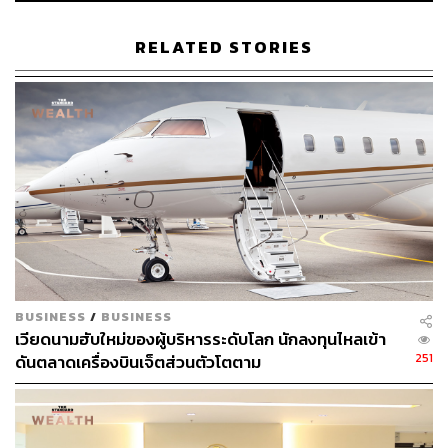
RELATED STORIES
622
ABOUT THE AUTHOR
ปวินท์ ประวีณวิทย์
Junior Content Creator ประจำกอง
บรรณาธิการข่าว THE STANDARD
WEALTH
BUSINESS
/
BUSINESS
เวียดนามฮับใหม่ของผู้บริหารระดับโลก นักลงทุนไหลเข้า
251
ดันตลาดเครื่องบินเจ็ตส่วนตัวโตตาม