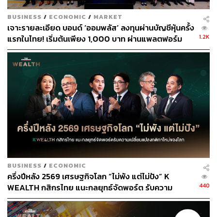
BUSINESS
/
ECONOMIC
/
MARKET
เจาะรายละเอียด บอนด์ ‘ออมพลัส’ ลงทุนผ่านบัญชีหุ้นครั้ง
1.2K
แรกในไทย! เริ่มต้นเพียง 1,000 บาท ผ่านแพลตฟอร์ม
Bond Connect ก่อนเปิดจองซื้อ 3-5 ส.ค.นี้
BUSINESS
/
ECONOMIC
ครึ่งปีหลัง 2569 เศรษฐกิจโลก “ไม่พัง แต่ไม่ปัง” K
440
WEALTH กสิกรไทย แนะกลยุทธ์จัดพอร์ต รับความ
เปลี่ยนแปลงกติกาใหม่ของโลก