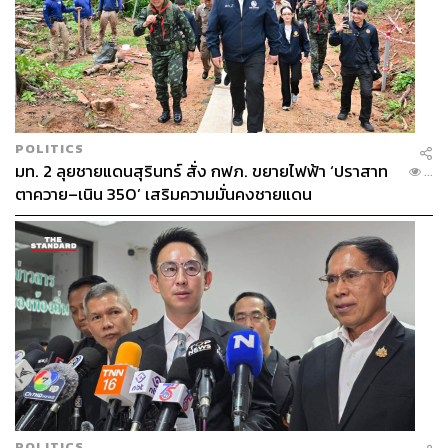
POLITICS
มท. 2 ลุยชายแดนสุรินทร์ สั่ง กฟภ. ขยายไฟฟ้า ‘ปราสาท
...
ตาควาย–เนิน 350’ เสริมความมั่นคงชายแดน
POLITICS