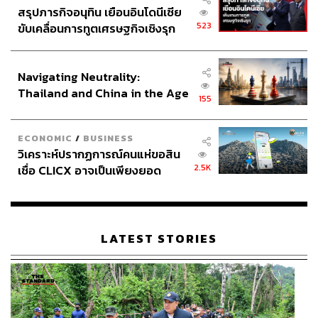
สรุปภารกิจอนุทิน เยือนอินโดนีเซีย
523
ขับเคลื่อนการทูตเศรษฐกิจเชิงรุก
ประกาศหุ้นส่วนยุทธศาสตร์ไทย –
อินโดนีเซีย
Navigating Neutrality:
Thailand and China in the Age
155
of a New Global Order
ECONOMIC
/
BUSINESS
วิเคราะห์ปรากฏการณ์คนแห่ขอสิน
2.5K
เชื่อ CLICX อาจเป็นเพียงยอด
ภูเขาน้ำแข็ง ของปัญหาหนี้ครัว
เรือนไทยที่ถูกซุกไว้
LATEST STORIES