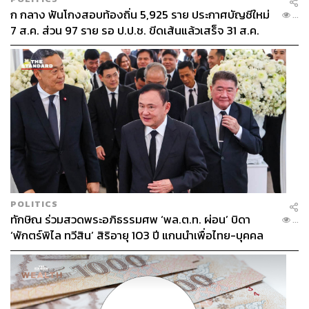
ก กลาง ฟันโกงสอบท้องถิ่น 5,925 ราย ประกาศบัญชีใหม่
...
7 ส.ค. ส่วน 97 ราย รอ ป.ป.ช. ขีดเส้นแล้วเสร็จ 31 ส.ค.
POLITICS
ทักษิณ ร่วมสวดพระอภิธรรมศพ ‘พล.ต.ท. ผ่อน’ บิดา
...
‘พักตร์พิไล ทวีสิน’ สิริอายุ 103 ปี แกนนำเพื่อไทย-บุคคล
หลากวงการร่วมอาลัย