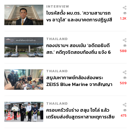
INTERVIEW
ไขรหัสตั้ง ผบ.ตร. ‘ความสามารถ
1.2K
vs อาวุโส’ และอนาคตการปฏิรูปสี
กากี กับ พล.ต.อ. เอก อังสนานนท์
THAILAND
กองปราบฯ สอบเข้ม ‘อดีตอธิบดี
588
สถ.’ คดีทุจริตสอบท้องถิ่น แจ้ง 6
ข้อหาหนัก จ่อชง ป.ป.ช. 12 ส.ค. นี้
THAILAND
สรุปมหากาพย์กล้องส่องพระ
509
ZEISS Blue Marine จากสัญญา
ผลิต 8.3 ล้าน สู่ข้อพิพาท ‘มา
เวลล์ฯ’ ฟ้อง ‘โทน บางแค’ ผิดนัด
THAILAND
จ่ายหนี้-แอบระบุแบรนด์
ครอบครัวรับร่าง ฮลุน โซโล่ แล้ว
475
เตรียมส่งชันสูตรหาสาเหตุการเสีย
ชีวิต