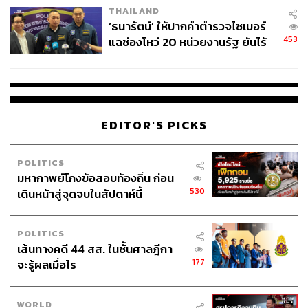
THAILAND
‘ธนารัตน์’ ให้ปากคำตำรวจไซเบอร์
453
แฉช่องโหว่ 20 หน่วยงานรัฐ ยันไร้
นัยทางการเมือง
EDITOR'S PICKS
POLITICS
มหากาพย์โกงข้อสอบท้องถิ่น ก่อน
530
เดินหน้าสู่จุดจบในสัปดาห์นี้
POLITICS
เส้นทางคดี 44 สส. ในชั้นศาลฎีกา
177
จะรู้ผลเมื่อไร
WORLD