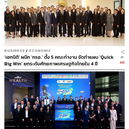
BUSINESS
/
ECONOMIC
‘เอกนิติ’ ผนึก ‘กรอ.’ ตั้ง 5 คณะทำงาน จัดทำแผน ‘Quick
441
Big Win’ ยกระดับศักยภาพเศรษฐกิจไทยใน 4 ปี