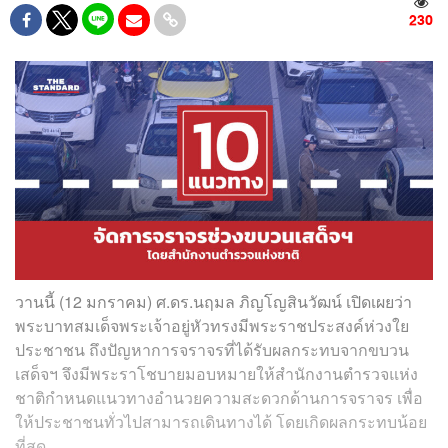
230
วานนี้ (12 มกราคม) ศ.ดร.นฤมล ภิญโญสินวัฒน์ เปิดเผยว่า
พระบาทสมเด็จพระเจ้าอยู่หัวทรงมีพระราชประสงค์ห่วงใย
ประชาชน ถึงปัญหาการจราจรที่ได้รับผลกระทบจากขบวน
เสด็จฯ จึงมีพระราโชบายมอบหมายให้สำนักงานตำรวจแห่ง
ชาติกำหนดแนวทางอำนวยความสะดวกด้านการจราจร เพื่อ
ให้ประชาชนทั่วไปสามารถเดินทางได้ โดยเกิดผลกระทบน้อย
ที่สุด