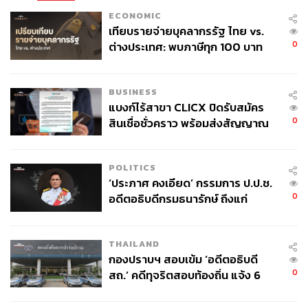
ECONOMIC
เทียบรายจ่ายบุคลากรรัฐ ไทย vs.
0
ต่างประเทศ: พบภาษีทุก 100 บาท
ของคนไทยใช้ไปกับข้าราชการเฉียด
40 บาท
BUSINESS
แบงก์ไร้สาขา CLICX ปิดรับสมัคร
0
สินเชื่อชั่วคราว พร้อมส่งสัญญาณ
เตือนกลุ่มกู้เงินผิดวัตถุประสงค์-ให้
ข้อมูลเท็จ เตรียมดำเนินคดีเด็ดขาด
POLITICS
‘ประภาศ คงเอียด’ กรรมการ ป.ป.ช.
0
อดีตอธิบดีกรมธนารักษ์ ถึงแก่
อนิจกรรม
THAILAND
กองปราบฯ สอบเข้ม ‘อดีตอธิบดี
0
สถ.’ คดีทุจริตสอบท้องถิ่น แจ้ง 6
ข้อหาหนัก จ่อชง ป.ป.ช. 12 ส.ค. นี้