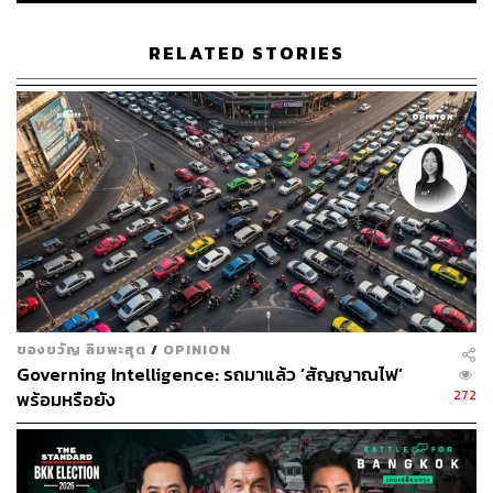
อนุชิต ไกรวิจิตร
Content Creator ประจำกองบรรณาธิการข่าว
RELATED STORIES
กีฬา สำนักข่าว THE STANDARD ผู้มีงาน
อดิเรกคือการสัมภาษณ์ BNK48
ของขวัญ ลิมพะสุต
/
OPINION
Governing Intelligence: รถมาแล้ว ‘สัญญาณไฟ’
272
พร้อมหรือยัง