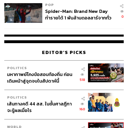
POP
Spider-Man: Brand New Day
0
ทำรายได้ 1 พันล้านดอลลาร์จากทั่ว
โลกภายใน 6 วัน
EDITOR'S PICKS
POLITICS
มหากาพย์โกงข้อสอบท้องถิ่น ก่อน
518
เดินหน้าสู่จุดจบในสัปดาห์นี้
POLITICS
เส้นทางคดี 44 สส. ในชั้นศาลฎีกา
160
จะรู้ผลเมื่อไร
WORLD