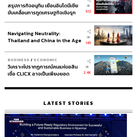
สรุปภารกิจอนุทิน เยือนอินโดนีเซีย
512
ขับเคลื่อนการทูตเศรษฐกิจเชิงรุก
ประกาศหุ้นส่วนยุทธศาสตร์ไทย –
อินโดนีเซีย
Navigating Neutrality:
Thailand and China in the Age
145
of a New Global Order
BUSINESS
/
ECONOMIC
วิเคราะห์ปรากฏการณ์คนแห่ขอสิน
2.4K
เชื่อ CLICX อาจเป็นเพียงยอด
ภูเขาน้ำแข็ง ของปัญหาหนี้ครัว
เรือนไทยที่ถูกซุกไว้
LATEST STORIES