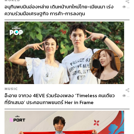
อนุทินพบมินอ่องหล่าย เดินหน้าบทใหม่ไทย-เมียนมา เร่ง
...
ความร่วมมือเศรษฐกิจ การค้า-การลงทุน
MUSIC
อ๊ะอาย จากวง 4EVE ร่วมร้องเพลง ‘Timeless คนเดียว
...
ที่รักเสมอ’ ประกอบภาพยนตร์ Her in Frame