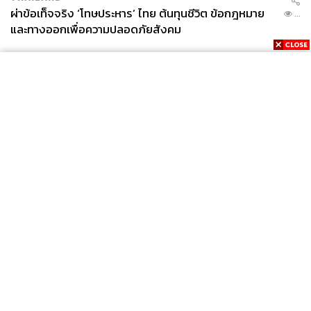
ผ่าข้อเท็จจริง ‘โทษประหาร’ ไทย ต้นทุนชีวิต ข้อกฎหมาย
...
และทางออกเพื่อความปลอดภัยสังคม
News
Wealth
Pop
Podcast
Video
Now
Opinion
Careers
Events
Privacy
About
Contact
Policy
FOR
ADVERTISING
MEMBERSHIP