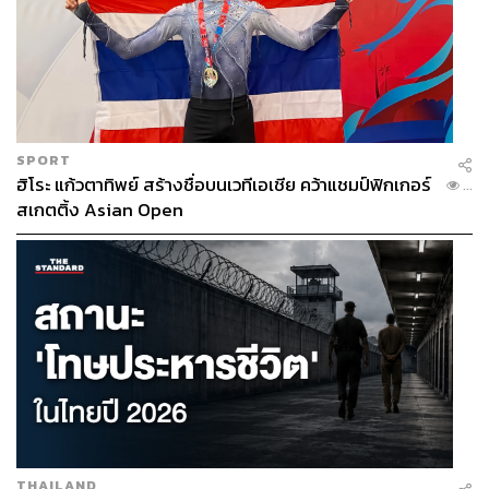
SPORT
ฮิโระ แก้วตาทิพย์ สร้างชื่อบนเวทีเอเชีย คว้าแชมป์ฟิกเกอร์
...
สเกตติ้ง Asian Open
THAILAND