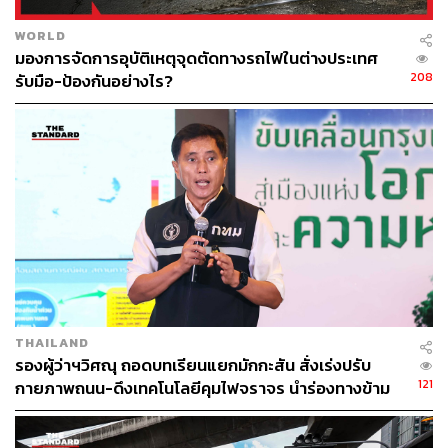
WORLD
มองการจัดการอุบัติเหตุจุดตัดทางรถไฟในต่างประเทศ
208
รับมือ-ป้องกันอย่างไร?
THAILAND
รองผู้ว่าฯวิศณุ ถอดบทเรียนแยกมักกะสัน สั่งเร่งปรับ
121
กายภาพถนน-ดึงเทคโนโลยีคุมไฟจราจร นำร่องทางข้าม
รถไฟทั่วกรุง 32 จุด