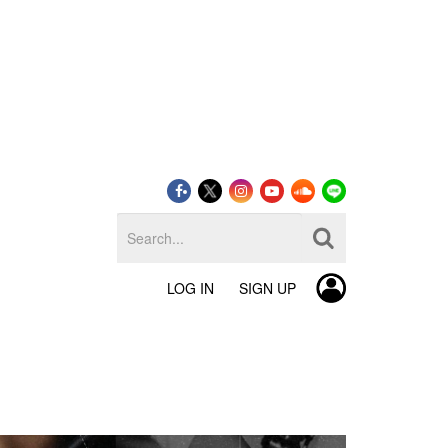
LOG IN
SIGN UP