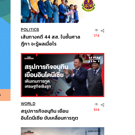
POLITICS
174
เส้นทางคดี 44 สส. ในชั้นศาล
ฎีกา จะรู้ผลเมื่อไร
WORLD
514
สรุปภารกิจอนุทิน เยือน
อินโดนีเซีย ขับเคลื่อนการทูต
เศรษฐกิจเชิงรุก ประกาศหุ้น
ส่วนยุทธศาสตร์ไทย –