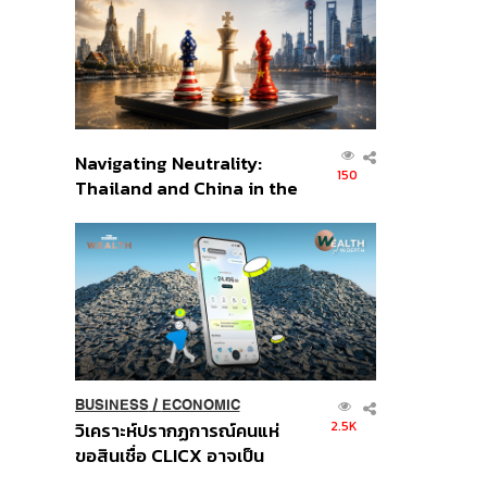
อินโดนีเซีย
Navigating Neutrality:
150
Thailand and China in the
Age of a New Global
Order
BUSINESS
/
ECONOMIC
2.5K
วิเคราะห์ปรากฏการณ์คนแห่
ขอสินเชื่อ CLICX อาจเป็น
เพียงยอดภูเขาน้ำแข็ง ของ