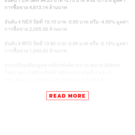
การซื้อขาย 4,613.14 ล้านบาท
อันดับ 4 NEX ปิดที่ 19.10 บาท -0.90 บาท หรือ -4.50% มูลค่า
การซื้อขาย 2,005.39 ล้านบาท
อันดับ 9 BYD ปิดที่ 13.80 บาท -0.30 บาท หรือ -2.13% มูลค่า
การซื้อขาย 1,243.42 ล้านบาท
หากเปรียบเทียบมูลค่าหลักทรัพย์ตามราคาตลาด (Market
Cap.) ของ 3 หลักทรัพย์ข้างต้นระหว่างวันที่ 4 และ 5
เมษายน พบว่า Market Cap. ของกลุ่ม EA ลดลงไป
43,326.90 ล้านบาท
READ MORE
สาเหตุการปรับลดลง ส่วนหนึ่งมาจาก ‘ข่าวปลอม’ (Fake
News) ซึ่งมาในรูปของบทวิเคราะห์โดยแอบอ้างชื่อ
บล.หยวนต้า โดยข้อความดังกล่าวถูกส่งต่อๆ กันผ่านสื่อโซ
เชียลต่างๆ ทั้งโปรแกรม LINE, OpenChat และทาง
Facebook ซึ่งข้อความที่ส่งต่อกันระบุว่า