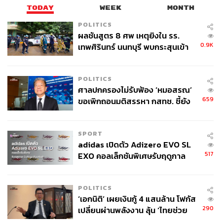
ช่องทางติดตาม
THE STANDARD WEALTH
TODAY
WEEK
MONTH
Twitter:
twitter.com/standard_wealth
POLITICS
Instagram:
instagram.com/thestandardwealth
ผลชันสูตร 8 ศพ เหตุยิงใน รร.
Official Line
คลิก
https://lin.ee/xfPbXUP
0.9K
เทพศิรินทร์ นนทบุรี พบกระสุนเข้า
จุดสำคัญ ‘ศีรษะ-หน้าอก’ ครูถูกยิง
4 นัด จากระยะไกล
POLITICS
สามารถติดตาม THE STANDARD WEALTH
ศาลปกครองไม่รับฟ้อง ‘หมอสรณ’
ผ่านแอปพลิเคชันต่างๆ ที่คุณสะดวกหรือใช้งานอยู่แล้วได้เลย
659
ขอเพิกถอนมติสรรหา กสทช. ชี้ยัง
ไม่ใช่ผู้เดือดร้อนเสียหาย
SPORT
adidas เปิดตัว Adizero EVO SL
TAGS:
บริษัท พลังงานบริสุทธิ์ จำกัด (มหาชน)
517
EXO คอลเล็กชันพิเศษรับฤดูกาล
บมจ.เน็กซ์ พอยท์ (NEX)
BYD
College Football
POLITICS
‘เอกนิติ’ เผยเงินกู้ 4 แสนล้าน โฟกัส
290
เปลี่ยนผ่านพลังงาน ลุ้น ‘ไทยช่วย