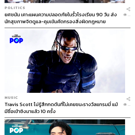
POLITICS
ยศชนัน เคาะแผนความปลอดภัยในรั้วโรงเรียน 90 วัน ส่ง
...
นักสุขภาพจิตดูแล-คุมเข้มคัดกรองสิ่งผิดกฎหมาย
MUSIC
Travis Scott ไม่รู้สึกกดดันที่ไม่เคยชนะรางวัลแกรมมี่ แม้
...
มีชื่อเข้าชิงมาแล้ว 10 ครั้ง