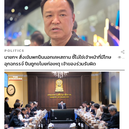
POLITICS
นายกฯ สั่งเข้มพกปืนนอกเคหสถาน ชี้ไม่ใช่เจ้าหน้าที่มีโทษ
...
อุกฉกรรจ์ ปืนถูกขโมยก่อเหตุ เจ้าของร่วมรับผิด