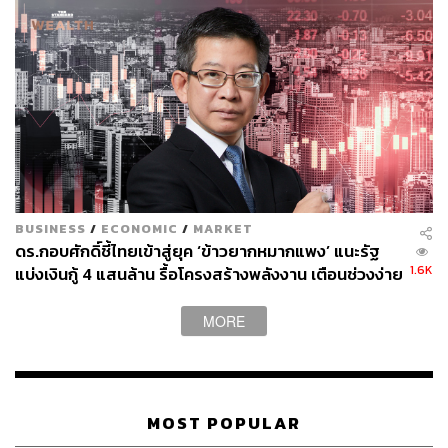
“ฝ่ายวิจัยได้ทราบเรื่องจากลูกค้านักลงทุนที่ติดตามเป็นประจำ
หลังจากทราบเรื่องถูกแอบอ้างชื่อแล้วก็ได้แจ้งช่องทาง
สื่อสารอย่างเป็นทางการของเราให้นักลงทุนทราบผ่านทาง
Telegram ทันที ส่วนทางบริษัท EA ไม่ได้มีการติดต่อมาที่
หยวนต้า เชื่อว่าทาง EA ก็น่าจะทราบว่าข้อความนั้นเป็นเท็จ
และชื่อหยวนต้าถูกแอบอ้างนำไปใช้ ขณะนี้ทางหยวนต้าอยู่
ระหว่างสืบหาผู้กระทำผิดเพื่อให้ได้รับโทษตามกฎหมาย” ภา
ดลกล่าว
BUSINESS
/
ECONOMIC
/
MARKET
เขากล่าวเพิ่มว่า กรณีราคาหุ้น EA เมื่อวันที่ 5 เมษายนที่ผ่าน
ดร.กอบศักดิ์ชี้ไทยเข้าสู่ยุค ‘ข้าวยากหมากแพง’ แนะรัฐ
มาที่ปรับลดลงอย่างหนักนั้น นอกเหนือจากสาเหตุเรื่องกระแส
1.6K
แบ่งเงินกู้ 4 แสนล้าน รื้อโครงสร้างพลังงาน เตือนช่วงง่าย
ข่าวอันเป็นเท็จแล้ว ยังมีปัจจัยเรื่องวันหยุดระหว่างสัปดาห์ ที่
ของการลงทุนจบแล้ว
อาจะทำให้นักลงทุนขายทำกำไรและลดความเสี่ยง รวมถึง
MORE
แรงขายทำกำไรจากช่วงราคาขาลงในตลาด DW และ
Futures ด้วย
MOST POPULAR