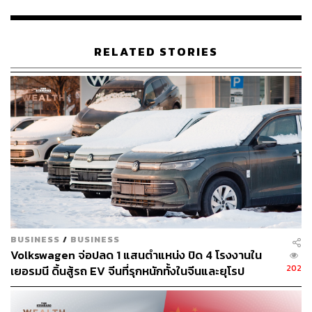
แหล่งข่าวในวงการตลาดทุนรายหนึ่งกล่าวว่า กระแสข่าวลบ
เกี่ยวกับหุ้น EA เริ่มเห็นในช่วงเที่ยง และมีการส่งต่อกันไปใน
RELATED STORIES
วงกว้างผ่านช่องทางสื่อโซเชียลที่หลากหลาย ซึ่งน่าเป็น
เหตุผลหลักที่ทำให้ราคาหุ้น EA และหุ้นในกลุ่มปรับตัวลดลง
อย่างมาก
แหล่งข่าวระบุว่า ข้อความที่ถูกส่งต่อในสื่อโซเชียลนั้นไม่ใช่
เรื่องใหม่ที่จะทำให้นักลงทุนในตลาดหุ้นตื่นตกใจ โดยเป็น
ประเด็นที่เคยถูกนำมากดดันความเคลื่อนไหวของหุ้น EA ใน
อดีตมาแล้ว จึงเชื่อว่านักลงทุนจะรู้จักคัดกรองและเลือกรับ
ข้อมูลข่าวสารที่น่าเชื่อถือเท่านั้น
ส่วนความเคลื่อนไหวราคาหุ้นพรุ่งนี้ (7 เมษายน) แม้พื้นฐาน
หุ้นไม่ได้มีอะไรเปลี่ยน แต่ประเมินว่าหุ้น EA อาจจะอยู่ใน
BUSINESS
/
BUSINESS
Volkswagen จ่อปลด 1 แสนตำแหน่ง ปิด 4 โรงงานใน
ภาวะ Overhang เนื่องจากนักลงทุนสถาบันน่าจะชะลอการ
202
เยอรมนี ดิ้นสู้รถ EV จีนที่รุกหนักทั้งในจีนและยุโรป
ลงทุนจนกว่ากระแสข่าวดังกล่าวจะจางหายไป
‘หยวนต้า’ จ่อเอาผิดผู้แอบอ้างชื่อปล่อยข่าวเท็จ