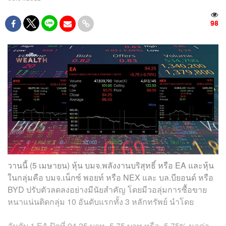
98
วานนี้ (5 เมษายน) หุ้น บมจ.พลังงานบริสุทธิ์ หรือ EA และหุ้น
ในกลุ่มคือ บมจ.เน็กซ์ พอยท์ หรือ NEX และ บล.บียอนด์ หรือ
BYD ปรับตัวลดลงอย่างมีนัยสำคัญ โดยมีวอลุ่มการซื้อขาย
หนาแน่นติดกลุ่ม 10 อันดับแรกทั้ง 3 หลักทรัพย์ นำโดย
อันดับ 1 EA ปิดที่ 94.25 บาท -5.75 บาท หรือ -5.75% มูลค่า