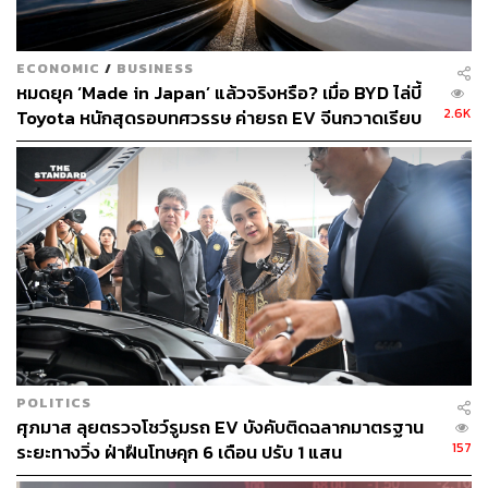
IG: yuantathai
Twitter: @yuantathai
ECONOMIC
/
BUSINESS
YouTube: หยวนต้า YUANTAthai
หมดยุค ‘Made in Japan’ แล้วจริงหรือ? เมื่อ BYD ไล่บี้
E-mail:
online@yuanta.co.th
2.6K
Toyota หนักสุดรอบทศวรรษ ค่ายรถ EV จีนกวาดเรียบ
ตลาดใหม่ออสเตรเลีย อินเดีย ไทย
โดยช่องทางดังที่กล่าว เป็นการสื่อสารข้อมูลอันเป็นข้อเท็จ
จริงที่มีความน่าเชื่อถือ
สำหรับข้อมูลข่าวสารที่ได้รับนอกเหนือจากช่องทางการ
สื่อสารข้างต้นแล้ว บล.หยวนต้าไม่ขอรับรองความถูกต้อง
หรือยืนยันข้อมูลที่ปรากฏนอกเหนือจากการสื่อสารผ่านช่อง
ทางที่กล่าวมา
ภาดลกล่าวเพิ่มว่า ฝ่ายวิจัยมีการแจ้งลูกค้าอยู่เป็นระยะใน
เรื่องช่องทางสื่อสารที่เป็นทางการ ทำให้นักลงทุนและลูกค้า
POLITICS
ศุภมาส ลุยตรวจโชว์รูมรถ EV บังคับติดฉลากมาตรฐาน
ที่ติดตาม บล.หยวนต้ามาตลอดจะทราบดีถึงรูปแบบและ
157
ระยะทางวิ่ง ฝ่าฝืนโทษคุก 6 เดือน ปรับ 1 แสน
ลักษณะข้อความของการสื่อสาร