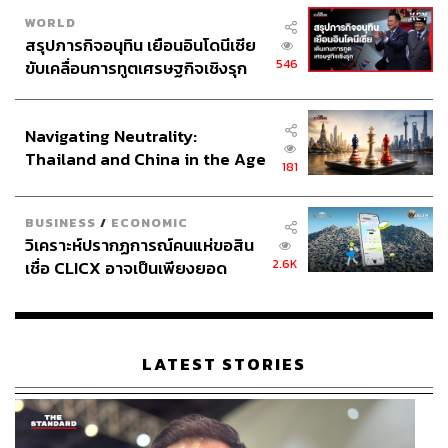
WORLD
สรุปภารกิจอนุทิน เยือนอินโดนีเซีย
546
ขับเคลื่อนการทูตเศรษฐกิจเชิงรุก
ประกาศหุ้นส่วนยุทธศาสตร์ไทย –
อินโดนีเซีย
Navigating Neutrality:
Thailand and China in the Age
181
of a New Global Order
BUSINESS
/
ECONOMIC
วิเคราะห์ปรากฏการณ์คนแห่ขอสิน
2.6K
เชื่อ CLICX อาจเป็นเพียงยอด
ภูเขาน้ำแข็ง ของปัญหาหนี้ครัว
เรือนไทยที่ถูกซุกไว้
LATEST STORIES