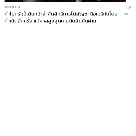
WORLD
ทำไมทรัมป์เดินหน้าจำกัดสิทธิการได้สัญชาติอเมริกันโดย
...
กำเนิดอีกครั้ง แม้ศาลสูงสุดเคยตัดสินคัดค้าน
News
Wealth
Pop
Podcast
Video
Now
Opinion
Careers
Events
Privacy
About
Contact
Policy
FOR
ADVERTISING
MEMBERSHIP