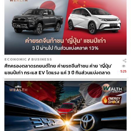
ทางด้าน ภาดล วรรณรัตน์ ผู้ช่วยกรรมการผู้จัดการ บล.หยวน
ต้า (ประเทศไทย) กล่าวว่า ฝ่ายวิจัย บล.หยวนต้าถูกทำให้
เข้าใจว่าเป็นผู้เเผยแพร่มุมมองและคำแนะนำการลงทุนหุ้น
EA ซึ่งไม่เป็นความจริงแต่อย่างใด
โดยส่วนตัวได้เห็นข้อความอันทำให้เกิดความเข้าใจผิดครั้งนี้
ประมาณ 16.00 น. เพราะมีลูกค้าแจ้งมาว่า ได้รับข้อความดัง
ECONOMIC
/
BUSINESS
กล่าวและลงท้ายด้วย #Yuanta Research ซึ่งลูกค้าเชื่อมั่นว่า
ศึกครองตลาดรถยนต์ไทย ค่ายรถจีนท้าชน ค่าย ‘ญี่ปุ่น’
ไม่ใช่ข้อความจากฝ่ายวิจัยหยวนต้าแน่นอน โดยขณะนี้ฝ่าย
525
แชมป์เก่า กระแส EV โตแรง แค่ 3 ปี กินส่วนแบ่งตลาด
วิจัย และฝ่ายบริหารอยู่ระหว่างการดำเนินการหาต้นตอผู้เผย
แล้ว 13%
แพร่ข้อมูล หากพบก็จะดำเนินการตามกฎหมาย เพราะถือว่า
จงใจทำให้ บล.หยวนต้าเสื่อมเสียชื่อเสียง
ปัจจุบัน บล.หยวนต้ามีช่องทางการสื่อสารเพื่อเผยแพร่ข้อมูล
ข่าวสารอันเป็นประโยชน์แก่นักลงทุนผ่านช่องทาง ดังนี้
Website:
www.yuanta.co.th
Facebook: yuanta securities thailand
Telegram: yuantathai