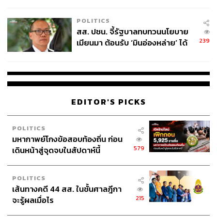
ไทยพลัส’ เฟส 2 รอประเมินความ
เหมาะสม
POLITICS
สส. ปชน. จี้รัฐบาลทบทวนนโยบาย
98
239
เมียนมา ต้อนรับ ‘มินอ่องหล่าย’ ได้
แค่สัญญาว่างเปล่า
ABOUT THE AUTHOR
ศนิชา ละครพล
THE STANDARD WEALTH Editor
EDITOR'S PICKS
POLITICS
มหากาพย์โกงข้อสอบท้องถิ่น ก่อน
579
เดินหน้าสู่จุดจบในสัปดาห์นี้
POLITICS
เส้นทางคดี 44 สส. ในชั้นศาลฎีกา
215
จะรู้ผลเมื่อไร