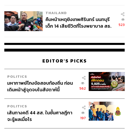
สอบปมขโมยปืนปู่ก่อเหตุ
THAILAND
คืบหน้าเหตุยิงเทพศิรินทร์ นนทบุรี
523
เด็ก 14 เสียชีวิตที่โรงพยาบาล สธ.
ยืนยันครูเสียชีวิต 5 ราย เจ็บ 22
ราย
EDITOR'S PICKS
POLITICS
มหากาพย์โกงข้อสอบท้องถิ่น ก่อน
562
เดินหน้าสู่จุดจบในสัปดาห์นี้
POLITICS
เส้นทางคดี 44 สส. ในชั้นศาลฎีกา
197
จะรู้ผลเมื่อไร