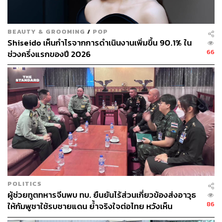
THE STANDARD TEAM
กองบรรณาธิการ THE STANDARD
BEAUTY & GROOMING
/
POP
Shiseido เห็นกำไรจากการดำเนินงานเพิ่มขึ้น 90.1% ใน
66
ช่วงครึ่งแรกของปี 2026
POLITICS
ผู้ช่วยทูตทหารจีนพบ ทบ. ยืนยันไร้ส่วนเกี่ยวข้องส่งอาวุธ
86
ให้กัมพูชาใช้รบชายแดน ย้ำจริงใจต่อไทย หวังเห็น
ทางออกสันติวิธี