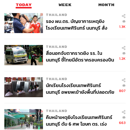
TODAY
WEEK
MONTH
THAILAND
รอง ผบ.ตร. บัญชาการเหตุยิง
1.3K
โรงเรียนเทพศิรินทร์ นนทบุรี สั่ง
ค้นหา 2 รอบยืนยันไร้คนติดค้าง พบ
ศพปู่-ย่าที่บ้านพักผู้ก่อเหตุ
THAILAND
สื่อนอกจับตากราดยิง รร. ใน
1.2K
นนทบุรี ชี้ไทยมีอัตราครอบครองปืน
สูงในระดับต้นของภูมิภาค
THAILAND
นักเรียนโรงเรียนเทพศิรินทร์
807
นนทบุรี อพยพเข้ายังพื้นที่ปลอดภัย
ชั่วคราว หลังเหตุใช้อาวุธปืนภายใน
โรงเรียนคลี่คลาย
THAILAND
คืบหน้าเหตุยิงโรงเรียนเทพศิรินทร์
663
นนทบุรี ดับ 6 ศพ โฆษก ตร. เร่ง