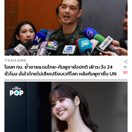
ชาติ ซึ่งควรตรวจสอบความถูกต้องกับกรมการจัดหางานก่อน
ทุกครั้ง
รวมถึงหากได้รับสายโทรศัพท์ในลักษณะระบบเสียงอัตโนมัติ
หรือมีการแอบอ้างเป็นเจ้าหน้าที่รัฐข่มขู่ให้โอนเงินเพื่อตรวจ
สอบความบริสุทธิ์ ขอให้ตั้งสติและตัดสายทิ้งทันที เนื่องจาก
หน่วยงานบังคับใช้กฎหมายของประเทศไทยไม่มีนโยบาย
โทรศัพท์ไปข่มขู่หรือให้ประชาชนโอนเงินเข้าบัญชีส่วนตัวใน
ทุกกรณี
THAILAND
โฆษก ทบ. ย้ำชายแดนไทย-กัมพูชายังปกติ เฝ้าระวัง 24
TAGS:
Japan
Cambodia
สำนักงานตรวจคนเข้าเมือง
101
ชั่วโมง มั่นใจไทยไม่เสียเปรียบเวทีโลก หลังกัมพูชายื่น UN
ท่าอากาศยานสุวรรณภูมิ
แก๊งคอลเซ็นเตอร์หลอกลวง
รับรอง MOU43
ศูนย์ต่อต้านการฉ้อโกงออนไลน์ (ACSC)
83
ABOUT THE AUTHOR