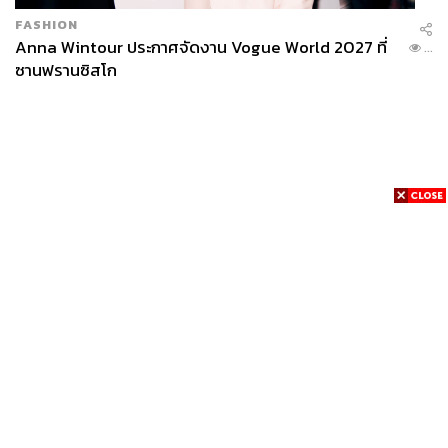
FASHION
Anna Wintour ประกาศจัดงาน Vogue World 2027 ที่
...
ซานฟรานซิสโก
News
Wealth
Pop
Podcast
Video
Now
Opinion
Careers
Events
Privacy
About
Contact
Policy
FOR
ADVERTISING
MEMBERSHIP