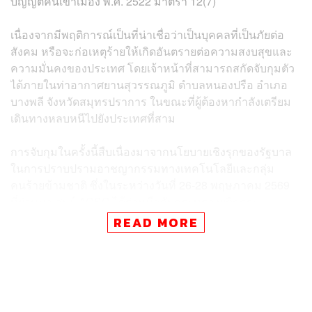
บัญญัติคนเข้าเมือง พ.ศ. 2522 มาตรา 12(7)
เนื่องจากมีพฤติการณ์เป็นที่น่าเชื่อว่าเป็นบุคคลที่เป็นภัยต่อ
สังคม หรือจะก่อเหตุร้ายให้เกิดอันตรายต่อความสงบสุขและ
ความมั่นคงของประเทศ โดยเจ้าหน้าที่สามารถสกัดจับกุมตัว
ได้ภายในท่าอากาศยานสุวรรณภูมิ ตำบลหนองปรือ อำเภอ
บางพลี จังหวัดสมุทรปราการ ในขณะที่ผู้ต้องหากำลังเตรียม
เดินทางหลบหนีไปยังประเทศที่สาม
การจับกุมในครั้งนี้สืบเนื่องมาจากนโยบายเชิงรุกของรัฐบาล
ในการปราบปรามอาชญากรรมทางเทคโนโลยีและกลุ่ม
คนร้ายข้ามชาติ ซึ่งในระหว่างวันที่ 26-28 พฤษภาคม 2569
ที่ผ่านมา ศูนย์ ACSC ได้ร่วมมือกับกระทรวงยุติธรรม
สหรัฐอเมริกาและหน่วยงานบังคับใช้กฎหมายจาก 11
READ MORE
ประเทศ
จัดปฏิบัติการสกัดกั้นเครือข่ายมิจฉาชีพออนไลน์ในภูมิภาค
เอเชียตะวันออกเฉียงใต้ ต่อมาได้รับการประสานข้อมูลจาก
สถานเอกอัครราชทูตญี่ปุ่นเพื่อแกะรอยขบวนการ