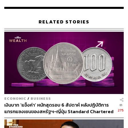
แล้วไม่ต่ำกว่า 40 คดี สร้างความเสียหายรวมกว่า 1,000 ล้าน
เยน หรือคิดเป็นเงินไทยกว่า 200 ล้านบาท
RELATED STORIES
จนกระทั่งเมื่อวันที่ 7 มิถุนายน 2569 เวลาประมาณ 18.30 น.
เจ้าหน้าที่ตำรวจชุดสืบสวนได้รับข้อมูลเชิงลึกว่า ทาคาฟุมิได้
เดินทางเข้ามาในประเทศไทยเพื่อใช้เป็นสถานที่กบดานและ
เป็นทางผ่านในการหลบหนี เจ้าหน้าที่จึงได้สนธิกำลังแฝงตัว
เป็นนักท่องเที่ยวในท่าอากาศยานสุวรรณภูมิ และเข้าแสดง
ตัวจับกุมในนาทีสุดท้ายก่อนเคาน์เตอร์เช็กอินของสายการบิน
จะปิดทำการ พร้อมทั้งแจ้งยกเลิกสิทธิการพำนักในราช
อาณาจักร ก่อนนำตัวส่งห้องกัก กองบังคับการสืบสวน
สอบสวน สำนักงานตรวจคนเข้าเมือง เพื่อเตรียมดำเนินการ
ผลักดันส่งกลับไปรับโทษตามกฎหมายที่ประเทศญี่ปุ่นต่อไป
ECONOMIC
/
BUSINESS
ทั้งนี้ ศูนย์ต่อต้านการฉ้อโกงออนไลน์ได้ฝากแจ้งเตือนภัยไป
เงินบาท ‘แข็งค่า’ หนักสุดรอบ 6 สัปดาห์ หลังปฏิบัติการ
ยังพี่น้องประชาชน ให้เพิ่มความระมัดระวังประกาศรับสมัคร
275
แทรกแซงเยนของสหรัฐฯ-ญี่ปุ่น Standard Chartered
งานออนไลน์ในต่างประเทศที่อ้างรายได้สูงและเดินทางฟรี
เปิดเป้าสิ้นปีนี้จ่อแข็งต่อแตะ 32.50 บาทต่อดอลลาร์
เนื่องจากอาจเป็นจุดเริ่มต้นของกระบวนการค้ามนุษย์ข้าม