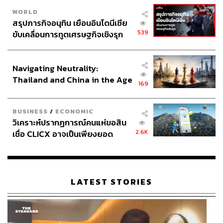
WORLD
สรุปภารกิจอนุทิน เยือนอินโดนีเซีย
539
ขับเคลื่อนการทูตเศรษฐกิจเชิงรุก
ประกาศหุ้นส่วนยุทธศาสตร์ไทย –
อินโดนีเซีย
Navigating Neutrality:
Thailand and China in the Age
169
of a New Global Order
BUSINESS
/
ECONOMIC
วิเคราะห์ปรากฏการณ์คนแห่ขอสิน
2.6K
เชื่อ CLICX อาจเป็นเพียงยอด
ภูเขาน้ำแข็ง ของปัญหาหนี้ครัว
เรือนไทยที่ถูกซุกไว้
LATEST STORIES