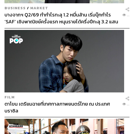
BUSINESS
/
MARKET
บางจากฯ Q2/69 ทำกำไรทะลุ 1.2 หมื่นล้าน เริ่มบุ๊กกำไร
...
‘SAF’ เชิงพาณิชย์ครั้งแรก หนุนรายได้ครึ่งปีทะลุ 3.2 แสน
ล้าน
FILM
ตาโขน เตรียมฉายที่เทศกาลภาพยนตร์ไทย ณ ประเทศ
...
บราซิล