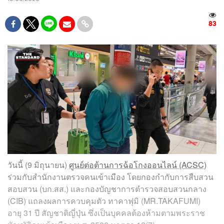
83
วันนี้ (9 มิถุนายน)
ศูนย์ต่อต้านการฉ้อโกงออนไลน์ (ACSC)
ร่วมกับสำนักงานตรวจคนเข้าเมือง โดยกองกำกับการสืบสวน
สอบสวน (บก.สส.) และกองบัญชาการตำรวจสอบสวนกลาง
(CIB) แถลงผลการควบคุมตัว ทาคาฟุมิ (MR.TAKAFUMI)
อายุ 31 ปี สัญชาติญี่ปุ่น ซึ่งเป็นบุคคลต้องห้ามตามพระราช