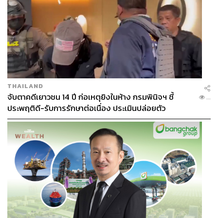
THAILAND
จับตาคดีเยาวชน 14 ปี ก่อเหตุยิงในห้าง กรมพินิจฯ ชี้
...
ประพฤติดี-รับการรักษาต่อเนื่อง ประเมินปล่อยตัว