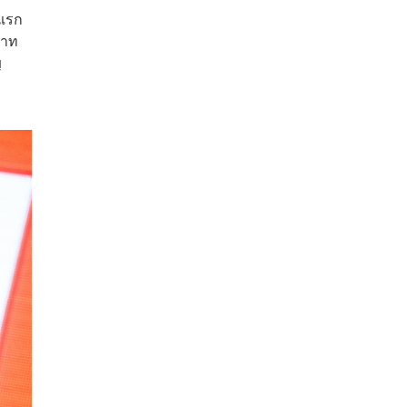
งแรก
บาท
ญ