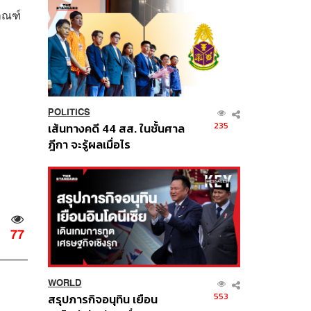
เกณฑ์
POLITICS
235
เส้นทางคดี 44 สส. ในชั้นศาล
ฎีกา จะรู้ผลเมื่อไร
77
WORLD
553
สรุปภารกิจอนุทิน เยือน