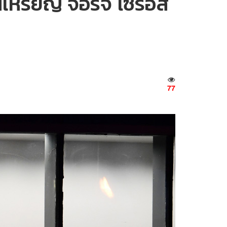
้านเหรียญ จอร์จ โซรอส
77