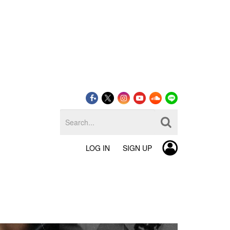
LOG IN
SIGN UP