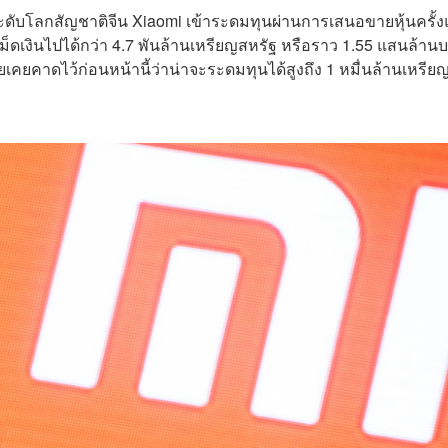
ะดับโลกสัญชาติจีน Xiaomi เข้าระดมทุนผ่านการเสนอขายหุ้นครั้
็ดเงินไปได้กว่า 4.7 พันล้านเหรียญสหรัฐ หรือราว 1.55 แสนล้าน
ายเคยคาดไว้ก่อนหน้านี้ว่าน่าจะระดมทุนได้สูงถึง 1 หมื่นล้านเหรีย