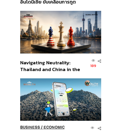
อินโดนีเซีย ขับเคลื่อนการทูต
เศรษฐกิจเชิงรุก ประกาศหุ้น
ส่วนยุทธศาสตร์ไทย –
อินโดนีเซีย
Navigating Neutrality:
189
Thailand and China in the
Age of a New Global
Order
BUSINESS
/
ECONOMIC