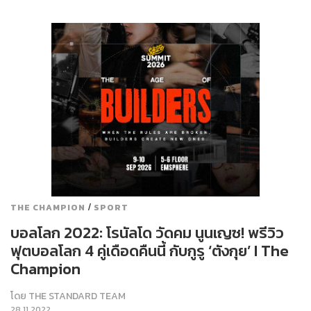
/
THE CHAMPION
SPORT
บอลโลก 2022: โรนัลโด วัดคม นูนเญซ! พรีวิว
ฟุตบอลโลก 4 คู่เดือดคืนนี้ กับกูรู ‘ตังกุย’ I The
Champion
โดย
THE STANDARD TEAM
28.11.2022