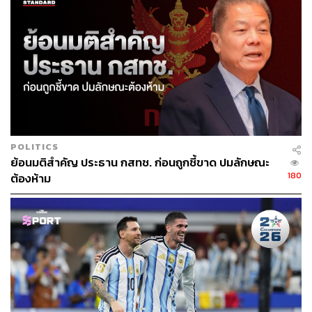
POLITICS
ย้อนมติสำคัญ ประธาน กสทช. ก่อนถูกชี้ขาด ปมลักษณะ
180
ต้องห้าม