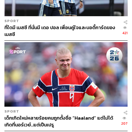
SPORT
ที่ใดมี เมสซี ที่นั่นมี เดอ ปอล เพื่อนคู่ใจและบอดี้การ์ดของ
421
เมสซี
SPORT
เด็กเกิดใหม่หลายร้อยคนถูกตั้งชื่อ “Haaland” แต่ไม่ได้
207
เกิดที่นอร์เวย์..แต่เป็นเปรู