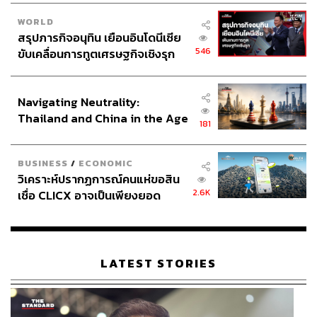
WORLD
สรุปภารกิจอนุทิน เยือนอินโดนีเซีย
546
ขับเคลื่อนการทูตเศรษฐกิจเชิงรุก
ประกาศหุ้นส่วนยุทธศาสตร์ไทย –
อินโดนีเซีย
Navigating Neutrality:
Thailand and China in the Age
181
of a New Global Order
BUSINESS
/
ECONOMIC
วิเคราะห์ปรากฏการณ์คนแห่ขอสิน
2.6K
เชื่อ CLICX อาจเป็นเพียงยอด
ภูเขาน้ำแข็ง ของปัญหาหนี้ครัว
เรือนไทยที่ถูกซุกไว้
LATEST STORIES