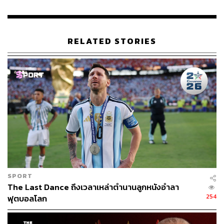
RELATED STORIES
67
ABOUT THE AUTHOR
THE STANDARD TEAM
กองบรรณาธิการ THE STANDARD
SPORT
The Last Dance ถึงเวลาเหล่าตำนานลูกหนังอำลา
254
ฟุตบอลโลก