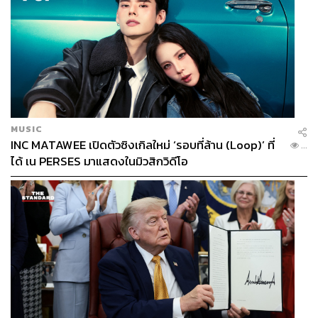
MUSIC
INC MATAWEE เปิดตัวซิงเกิลใหม่ ‘รอบที่ล้าน (Loop)’ ที่
...
ได้ เน PERSES มาแสดงในมิวสิกวิดีโอ