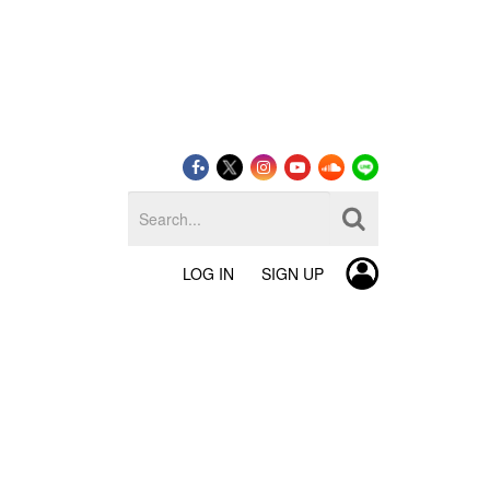
LOG IN
SIGN UP