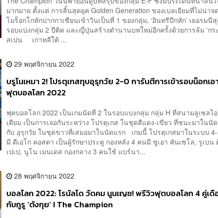
The Champion วันนี้พาย้อนดูบทสรุปของกลุ่ม E-F ซึ่งมีประเด็นที่น่าสนใจ
มากมาย ตั้งแต่ การสิ้นสุดยุค Golden Generation ของเบลเยียมที่ไม่น่าจ
โมร็อกโกหักปากกาเซียนเข้าวินเป็นที่ 1 ของกลุ่ม, ‘อินทรีปีกหัก’ เยอรมนีส
รอบแบ่งกลุ่ม 2 ปีติด และญี่ปุ่นสร้างตำนานบทใหม่อีกครั้งด้วยการล้ม ‘กระ
สเปน เกาหลีใต้ ...
29 พฤศจิกายน 2022
บรูโนเหมา 2! โปรตุเกสทุบอุรุกวัย 2-0 การันตีการเข้ารอบน็อกเอ
ฟุตบอลโลก 2022
ฟุตบอลโลก 2022 เป็นเกมนัดที่ 2 ในรอบแบ่งกลุ่ม กลุ่ม H ที่สนามลูเซลไ
เดียม เป็นการเจอกันระหว่าง โปรตุเกส ในชุดสีแดง-เขียว ที่ชนะมาในนั
กับ อุรุกวัย ในชุดขาวที่เสมอมาในนัดแรก เกมนี้ โปรตุเกสมาในระบบ 4
มี ดีเอโก คอสตา เป็นผู้รักษาประตู กองหลัง 4 คนมี ชูเอา คันเซโล, รูเบน 
เปเป, นูโน เมนเดส กองกลาง 3 คนใช้ แบร์นา...
28 พฤศจิกายน 2022
บอลโลก 2022: โรนัลโด วัดคม นูนเญซ! พรีวิวฟุตบอลโลก 4 คู่เดือ
กับกูรู ‘ตังกุย’ I The Champion