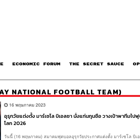
E
ECONOMIC FORUM
THE SECRET SAUCE​
OP
UGUAY NATIONAL FOOTBALL TEAM)
16 พฤษภาคม 2023
อุรุกวัยแต่งตั้ง มาร์เซโล บิเอลซา นั่งแท่นกุนซือ วางเป้าพาทีมไป
โลก 2026
วันนี้ (16 พฤษภาคม) สมาคมฟุตบอลอุรุกวัยประกาศแต่งตั้ง มาร์เซโล บิ