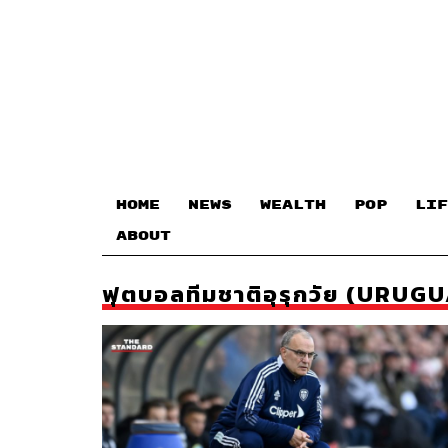
HOME
NEWS
WEALTH
POP
LIF
ABOUT
ฟุตบอลทีมชาติอุรุกวัย (UR