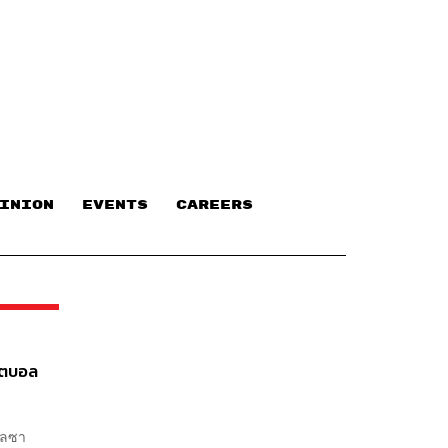
INION
EVENTS
CAREERS
ฟุตบอล
เอลซา