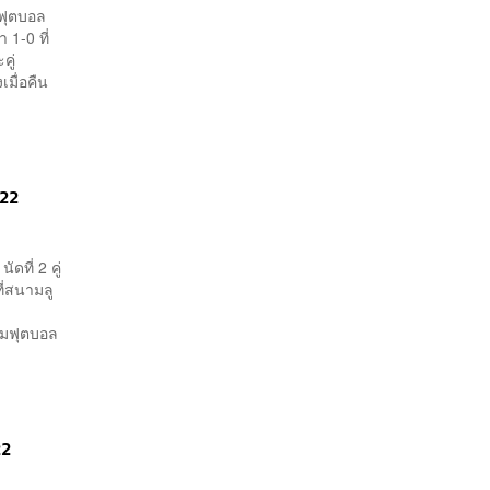
นฟุตบอล
 1-0 ที่
คู่
มื่อคืน
022
ดที่ 2 คู่
ี่สนามลู
า
ามฟุตบอล
22