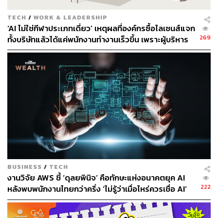
TECH
/
WORK & LEADERSHIP
‘AI ไม่ใช่กีฬาประเภทเดี่ยว’ เหตุผลที่องค์กรซื้อไลเซนส์แจก
269
ทั้งบริษัทแล้วได้แค่พนักงานทำงานเร็วขึ้น เพราะผู้บริหาร
เข้าใจ AI ผิดตั้งแต่ต้น
BUSINESS
/
TECH
งานวิจัย AWS ชี้ ‘ดุลยพินิจ’ คือทักษะแห่งอนาคตยุค AI
222
หลังพบพนักงานไทยกว่าครึ่ง ‘ไม่รู้ว่าเมื่อไหร่ควรเชื่อ AI’