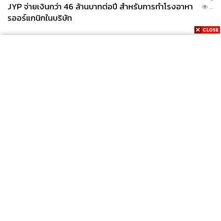
JYP จ่ายเงินกว่า 46 ล้านบาทต่อปี สำหรับการทำโรงอาหา
...
รออร์แกนิกในบริษัท
News
Wealth
Pop
Podcast
Video
Now
Opinion
Careers
Events
Privacy
About
Contact
Policy
FOR
ADVERTISING
MEMBERSHIP