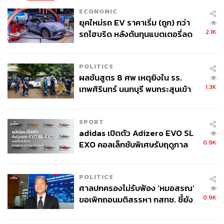
ECONOMIC
ยุคใหม่รถ EV ราคาเริ่ม (ถูก) กว่า
2.1K
รถไฮบริด หลังต้นทุนแบตเตอรี่ลด
ลง - จีนแห่บุกตลาดเกิดใหม่
POLITICS
ผลชันสูตร 8 ศพ เหตุยิงใน รร.
1.3K
เทพศิรินทร์ นนทบุรี พบกระสุนเข้า
จุดสำคัญ ‘ศีรษะ-หน้าอก’ ครูถูกยิง
4 นัด จากระยะไกล
SPORT
adidas เปิดตัว Adizero EVO SL
0.9K
EXO คอลเล็กชันพิเศษรับฤดูกาล
College Football
POLITICS
ศาลปกครองไม่รับฟ้อง ‘หมอสรณ’
0.9K
ขอเพิกถอนมติสรรหา กสทช. ชี้ยัง
ไม่ใช่ผู้เดือดร้อนเสียหาย