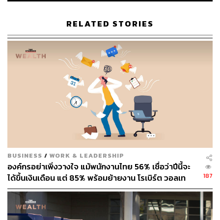
ABOUT THE AUTHOR
RELATED STORIES
พรลภัส วุฒิรัตนรักษ์
นักศึกษาฝึกงาน สำนักข่าว THE STANDARD
BUSINESS
/
WORK & LEADERSHIP
องค์กรอย่าเพิ่งวางใจ แม้พนักงานไทย 56% เชื่อว่าปีนี้จะ
187
ได้ขึ้นเงินเดือน แต่ 85% พร้อมย้ายงาน โรเบิร์ต วอลเท
อร์ส ชี้เงินเดือนไม่ใช่คำตอบเดียว