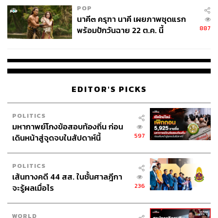
POP
นาคี๓ ครุฑา นาคี เผยภาพชุดแรก
887
พร้อมปักวันฉาย 22 ต.ค. นี้
EDITOR'S PICKS
POLITICS
มหากาพย์โกงข้อสอบท้องถิ่น ก่อน
597
เดินหน้าสู่จุดจบในสัปดาห์นี้
POLITICS
เส้นทางคดี 44 สส. ในชั้นศาลฎีกา
236
จะรู้ผลเมื่อไร
WORLD