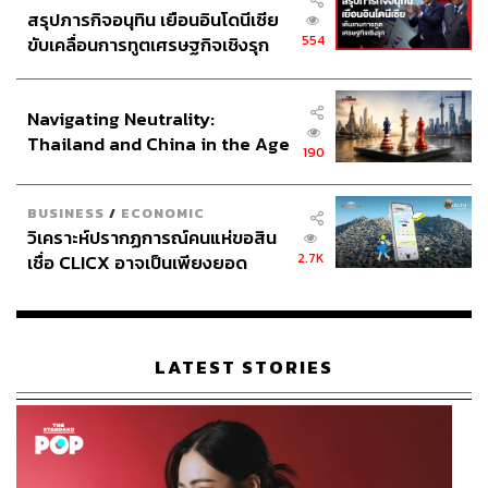
สรุปภารกิจอนุทิน เยือนอินโดนีเซีย
554
ขับเคลื่อนการทูตเศรษฐกิจเชิงรุก
ประกาศหุ้นส่วนยุทธศาสตร์ไทย –
อินโดนีเซีย
Navigating Neutrality:
Thailand and China in the Age
190
of a New Global Order
BUSINESS
/
ECONOMIC
วิเคราะห์ปรากฏการณ์คนแห่ขอสิน
2.7K
เชื่อ CLICX อาจเป็นเพียงยอด
ภูเขาน้ำแข็ง ของปัญหาหนี้ครัว
เรือนไทยที่ถูกซุกไว้
LATEST STORIES