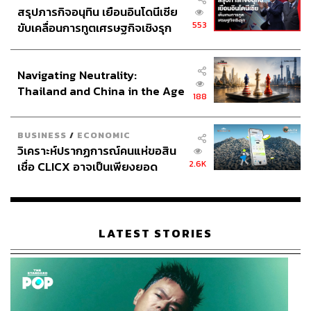
สรุปภารกิจอนุทิน เยือนอินโดนีเซีย
553
ขับเคลื่อนการทูตเศรษฐกิจเชิงรุก
ประกาศหุ้นส่วนยุทธศาสตร์ไทย –
อินโดนีเซีย
Navigating Neutrality:
Thailand and China in the Age
188
of a New Global Order
BUSINESS
/
ECONOMIC
วิเคราะห์ปรากฏการณ์คนแห่ขอสิน
2.6K
เชื่อ CLICX อาจเป็นเพียงยอด
ภูเขาน้ำแข็ง ของปัญหาหนี้ครัว
เรือนไทยที่ถูกซุกไว้
LATEST STORIES