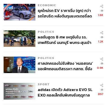
สามารถติดตาม THE STANDARD WEALTH
ECONOMIC
ผ่านแอปพลิเคชันต่างๆ ที่คุณสะดวกหรือใช้งานอยู่แล้วได้เลย
ยุคใหม่รถ EV ราคาเริ่ม (ถูก) กว่า
1.6K
รถไฮบริด หลังต้นทุนแบตเตอรี่ลด
ลง - จีนแห่บุกตลาดเกิดใหม่
POLITICS
ผลชันสูตร 8 ศพ เหตุยิงใน รร.
TAGS:
Harvard Business Review
พนักงาน
1.2K
เทพศิรินทร์ นนทบุรี พบกระสุนเข้า
บมจ.เอสซีบีเอกซ์ (SCBX)
ChatGPT
Claude
จุดสำคัญ ‘ศีรษะ-หน้าอก’ ครูถูกยิง
ปัญญาประดิษฐ์ (Artificial intelligence - AI)
4 นัด จากระยะไกล
ของขวัญ ลิมพะสุต
USA
Workshop
Opinion
POLITICS
การทำงาน
ศาลปกครองไม่รับฟ้อง ‘หมอสรณ’
0.9K
ขอเพิกถอนมติสรรหา กสทช. ชี้ยัง
ไม่ใช่ผู้เดือดร้อนเสียหาย
SPORT
adidas เปิดตัว Adizero EVO SL
897
EXO คอลเล็กชันพิเศษรับฤดูกาล
College Football
486