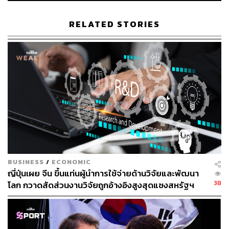
ในเดือนกันยายน 2025 นักวิจัยจาก Stanford Social Media
Lab ร่วมกับ BetterUp Labs ตีพิมพ์งานวิจัยใน Harvard
RELATED STORIES
Business Review ที่ตั้งชื่อให้กับปรากฏการณ์ที่คนทำงาน
ออฟฟิศหลายล้านคนกำลังจมอยู่กับมันอย่างเงียบๆ
Workslop คือเนื้อหางานที่สร้างโดย AI ซึ่งดูเหมือนเป็นงานที่
ดี แต่กลับขาดเนื้อหาสาระที่จะช่วยให้งานนั้นเดินหน้าไปได้
จริง
มันดูเป็นมืออาชีพ ใช้คำที่ถูกต้อง แต่เมื่อพิจารณาให้ลึกลงไป
เนื้อหาที่อยู่ข้างในกลับกลวงเปล่า สไลด์ที่ไม่ได้บอกอะไร
บันทึกการประชุมที่สรุปอะไรไม่ได้ ‘ข้อเสนอแนะ’ ที่จริงๆ
แล้วเป็นเพียงรายการประเด็นที่โยนกลับให้คนถามไปคิดเอง
BUSINESS
/
ECONOMIC
ญี่ปุ่นเผย จีน ขึ้นแท่นผู้นำการใช้จ่ายด้านวิจัยและพัฒนา
จากการสำรวจ
พนักงานออฟฟิศในสหรัฐฯ จำนวน 1,150 คน
38
โลก กวาดสัดส่วนงานวิจัยถูกอ้างอิงสูงสุดแซงสหรัฐฯ
40% บอกว่าพวกเขาได้รับ workslop ในเดือนที่ผ่านมา การ
แก้ไขแต่ละชิ้นใช้เวลาเฉลี่ยเกือบสองชั่วโมง นักวิจัยประเมิน
ว่าต้นทุนของเรื่องนี้อยู่ที่ 186 ดอลลาร์ต่อพนักงานหนึ่งคนต่อ
เดือน หรือเก้าล้านดอลลาร์ต่อปีสำหรับองค์กรขนาด 10,000