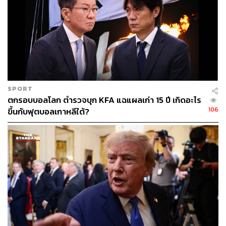
คน
แต่สิ่งที่น่าสนใจยิ่งกว่าตัวเลขคือเรื่องนี้ คนที่ได้รับงานรูปแบบ
workslop พวกเขามักมองคนที่ส่งมาว่าน่าเชื่อถือน้อยลง มี
ความคิดสร้างสรรค์น้อยลง และไว้ใจได้น้อยลง การใช้ AI
อย่างไม่ระมัดระวังกำลังสร้างต้นทุนทางความไว้วางใจอย่าง
เงียบๆ และมันค่อยๆ สะสมขึ้น แม้จะไม่มีใครพูดถึงมันออกมา
SPORT
ตรงๆ ก็ตาม
ตกรอบบอลโลก ตำรวจบุก KFA แฉแผลเก่า 15 ปี เกิดอะไร
106
ขึ้นกับฟุตบอลเกาหลีใต้?
คำสัญญาของ AI คือมันจะช่วยมนุษย์ให้ทำงานได้อย่างมี
ความหมายมากขึ้น แต่สิ่งที่กำลังเกิดขึ้นกลับเป็นในทางตรง
กันข้าม AI ทำให้การ ‘ผลิตงาน’ มีต้นทุนต่ำลง เราจึงผลิตมาก
ขึ้น แต่ความคิดที่อยู่ข้างในกลับลดลง คนส่งประหยัดเวลาไป
สิบห้านาที คนรับเสียเวลาสองชั่วโมงเพื่อพยายามถอดรหัสว่า
มันต้องการสื่ออะไร
งานไม่ได้หายไปไหน มันแค่ถูกส่งต่อจากคนที่ควรจะ
ไตร่ตรองมาแล้ว ไปยังคนที่ต้องมาตามเก็บกวาดทีหลัง