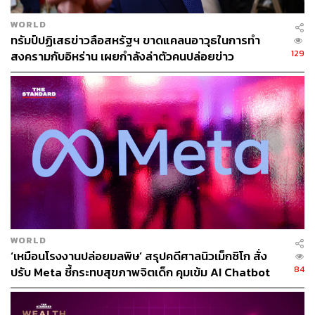
นี่คือความขัดแย้งที่อยู่ใจกลางเรื่องราวของ AI กับ
WORLD
productivity ใครก็ตามที่มี AI สามารถสร้างสไลด์ที่ดูดีได้ใน
ทรัมป์ปฏิเสธข่าวลือสหรัฐฯ ขาดแคลนอาวุธในการทำ
สิบสองวินาที สิ่งที่ยากขึ้นทุกวันไม่ใช่การผลิต แต่เป็น
129
สงครามกับอิหร่าน เผยกำลังล่าตัวคนปล่อยข่าว
วิจารณญาณ ความสามารถในการอ่านงานแล้วบอกว่า งาน
นี้ดูดีแต่กลวง ทำใหม่ ความกล้าที่จะปักธงและพูดว่า นี่คือสิ่ง
ที่ฉันคิด และนี่คือเหตุผล
สิ่งเหล่านี้ล้วนเป็นทักษะของมนุษย์โดยแท้ AI ไม่ได้ทำให้มันมี
ค่าน้อยลง ตรงกันข้าม มันทำให้ทักษะเหล่านี้กลายเป็นสิ่งที่มี
ค่าที่สุดในห้อง
คำตอบไม่ใช่การใช้ AI ให้น้อยลง ‘คิดดีๆ’ ไม่ได้แปลว่าต้อง
คิดด้วยมือเปล่า การใช้ AI ให้เป็นคือการใช้มันเพื่อคิดให้หนัก
ขึ้น ใช้มันเป็นเพื่อนคู่คิดที่ช่วยผลักดันความคิดของเราให้ไกล
WORLD
‘เหมือนโรงงานปล่อยมลพิษ’ สรุปคดีศาลนิวเม็กซิโก สั่ง
ขึ้น ไม่ใช่ใช้มันมาแทนการคิดทั้งหมด
84
ปรับ Meta ชี้กระทบสุขภาพจิตเด็ก คุมเข้ม AI Chatbot
ที่ SCBX ในขณะที่เรากำลังเดินหน้าสู่การเป็นองค์กร AI-first
นี่คือเส้นทางที่เรากลับมาทบทวนเสมอ
การเป็น AI-first ไม่ใช่