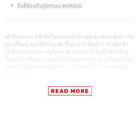
ยินดีต้อนรับสู่ยุคของ workslop
เช้าวันอังคาร หนึ่งชั่วโมงก่อนเข้าประชุม คุณยังคงนั่งทำงาน
อย่างอื่นอยู่ คุณเปิด Claude ขึ้นมา แล้วพิมพ์ว่า “ช่วยคิดห้า
ไอเดียสำหรับแคมเปญไตรมาส 3 หน่อย ใส่ในสไลด์ให้ด้วย”
สิบสองวินาทีต่อมา คุณก็ได้ห้าไอเดียจัดวางอย่างเรียบร้อยใน
สามสไลด์ คุณกวาดตาดูคร่าวๆ เปลี่ยนหนึ่งคำ แล้วเดินเข้า
ห้องประชุม
เพื่อนร่วมงานทยอยนำเสนอทีละคน
READ MORE
เพื่อนร่วมงานคนแรก สไลด์มีสามคอลัมน์ที่จัดวางอย่าง
สมดุล นำเสนอเรื่อง cross-functional synergies สไลด์คนที่
สอง มีสามคอลัมน์เช่นกัน นำเสนอเรื่อง การสำรวจกลุ่มลูก
ค้าใหม่ๆ ที่ยังไม่เคยเจาะตลาด สไลด์คนที่สาม มีสามคอลัมน์
อีกแล้ว นำเสนอ แผนการทำ digital transformation แต่ละเฟส