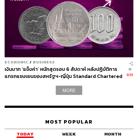
เรื่องของการผลิตมากขึ้น แต่คือการปลดล็อกให้คนของเรา
ได้ทำสิ่งที่มีเพียงมนุษย์เท่านั้นที่ทำได้
นั่นคือการตัดสินใจ
การเลือกว่าอะไรสำคัญ และการกล้าพูดว่าสิ่งนี้ยังไม่ดีพอ ใน
ยุคที่ผลผลิตเป็นสิ่งไม่จำกัด สิ่งที่หายากที่สุดคือมนุษย์ที่กล้า
ตัดสินใจ
กลับไปที่การประชุมเช้าวันอังคาร คุณเดินกลับมาที่โต๊ะ
ทำงาน คุณเปิด Claude อีกครั้ง แต่ครั้งนี้ คุณไม่ได้ขอให้มัน
ECONOMIC
/
BUSINESS
สร้างอะไรให้คุณ คุณพิมพ์ความคิดของตัวเอง ความคิดที่ยัง
เงินบาท ‘แข็งค่า’ หนักสุดรอบ 6 สัปดาห์ หลังปฏิบัติการ
ไม่สุก ยังไม่กลม ยังประหลาดอยู่นิดหน่อย ความคิดที่คุณเชื่อ
835
แทรกแซงเยนของสหรัฐฯ-ญี่ปุ่น Standard Chartered
ในมันจริงๆ แต่ยังหาวิธีพูดมันออกมาไม่ได้
เปิดเป้าสิ้นปีนี้จ่อแข็งต่อแตะ 32.50 บาทต่อดอลลาร์
MORE
คุณพิมพ์หา Claude ช่วยผลักดันความคิดของฉันหน่อย บอก
ฉันด้วยว่าตรงไหนที่มันยังไม่แข็งแรง
นั่นคือช่วงเวลาที่ AI คืนประสิทธิภาพในการทำงานที่แท้จริง
MOST POPULAR
ให้กับคุณ
TODAY
WEEK
MONTH