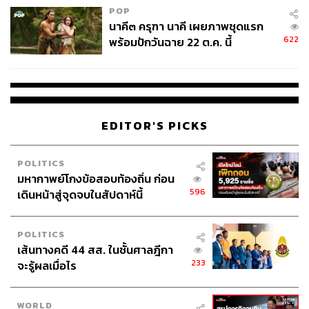
POP
นาคี๓ ครุฑา นาคี เผยภาพชุดแรก
ABOUT THE AUTHOR
622
พร้อมปักวันฉาย 22 ต.ค. นี้
ของขวัญ ลิมพะสุต
Senior Strategic Intelligence and Research
Innovation Associate บริษัท เอสซีบี เอกซ์
จำกัด (มหาชน)
EDITOR'S PICKS
POLITICS
มหากาพย์โกงข้อสอบท้องถิ่น ก่อน
596
เดินหน้าสู่จุดจบในสัปดาห์นี้
POLITICS
เส้นทางคดี 44 สส. ในชั้นศาลฎีกา
233
จะรู้ผลเมื่อไร
WORLD