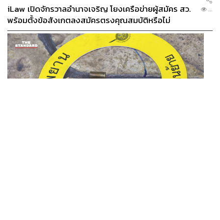
iLaw เปิดจักรวาลอำนาจเจริญ โยงเครือข่ายผู้สมัคร สว.
...
พร้อมตั้งข้อสังเกตลงสมัครตรงคุณสมบัติหรือไม่
THAILAND
รอง ผบช. ภ.1 เผย เก็บพยานหลักฐานเกี่ยวกับผู้ก่อเหตุยิง
...
ในโรงเรียนไปตรวจสอบทั้งหมดแล้ว