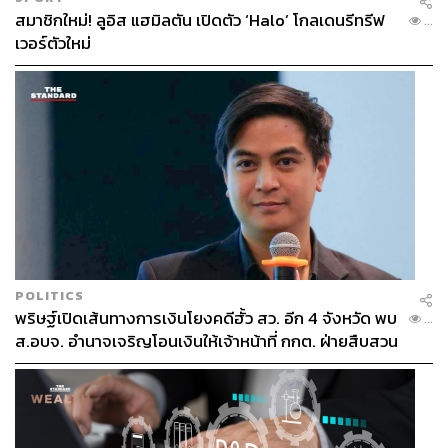
สมาชิกใหม่! ลูอิส แฮมิลตัน เปิดตัว ‘Halo’ โกลเดนรีทรีฟ
...
เวอร์ตัวใหม่
POLITICS
พริษฐ์เปิดเส้นทางการเงินโยงคดีฮั้ว สว. อีก 4 จังหวัด พบ
...
ส.อบจ. อำนาจเจริญโอนเงินให้เจ้าหน้าที่ กกต. ฝ่ายสืบสวน