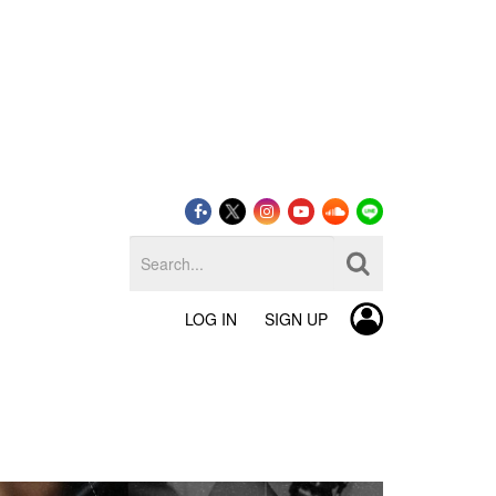
LOG IN
SIGN UP