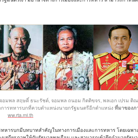
อมพล สฤษดิ์ ธนะรัชต์, จอมพล ถนอม กิตติขจร, พลเอก เปรม ติณ
ัญชาการทหารบกที่ควบตำแหน่งนายกรัฐมนตรีอีกตำแหน่ง
ที่มาของ
ww.rta.mi.th
ชาการทหารบกมีบทบาทสำคัญในทางการเมืองและการทหาร โดยเฉพา
งเสถียรภาพให้กับรัฐบาลพลเรือน และสามารถเข้ายึดอำนาจรัฐบ