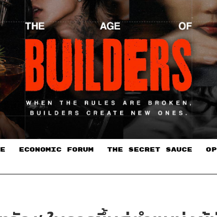
E
ECONOMIC FORUM
THE SECRET SAUCE​
OP