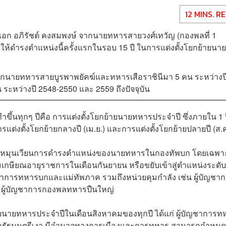
12 MINS. R
เอก อภิรัชต์ คงสมพงษ์ จากนายทหารสายวงศ์เทวัญ (กองพลที่ 1
ให้ดำรงตำแหน่งนี้ครั้งแรกในรอบ 15 ปี ในการแต่งตั้งโยกย้ายนาย
กนายทหารสายบูรพาพยัคฆ์และทหารเสือราชินีมา 5 คน ระหว่างป
ะหว่างปี 2548-2550 และ 2559 ถึงปัจจุบัน
ำขึ้นทุกๆ ปีคือ การแต่งตั้งโยกย้ายนายทหารประจำปี ซึ่งภายใน 1 ป
แต่งตั้งโยกย้ายกลางปี (เม.ย.) และการแต่งตั้งโยกย้ายปลายปี (ส.ค
ับเปลี่ยนหมุนเวียนการดำรงตำแหน่งของนายทหารในกองทัพบก โดยเฉพา
ียมเกษียณอายุราชการในเดือนกันยายน หรือขยับเข้าสู่ตำแหน่งระดับ
ัญชาการทหารบกและแม่ทัพภาค รวมถึงหน่วยคุมกำลัง เช่น ผู้บัญชา
ผู้บัญชาการกองพลทหารปืนใหญ่
ายนายทหารประจำปีในเดือนสิงหาคมของทุกปี ได้แก่ ผู้บัญชาการท
ายกรัฐมนตรีเงา มีอำนาจทางการเมืองและการทหาร สามารถกำหนด