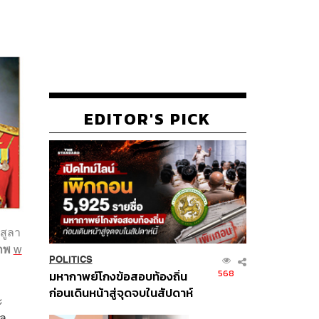
EDITOR'S PICK
สูลา
ภาพ
w
POLITICS
568
มหากาพย์โกงข้อสอบท้องถิ่น
ก่อนเดินหน้าสู่จุดจบในสัปดาห์
ะ
นี้
าล