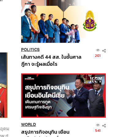
ม
POLITICS
201
เส้นทางคดี 44 สส. ในชั้นศาล
ฎีกา จะรู้ผลเมื่อไร
WORLD
 อุดม
541
สรุปภารกิจอนุทิน เยือน
w.rt