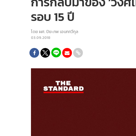
การกลับมาของ ‘วงศ์เ
รอบ 15 ปี
โดย
ผศ. ปิยะภพ เอนกทวีกุล
03.09.2018