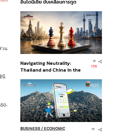
อินโดนีเซีย ขับเคลื่อนการทูต
เศรษฐกิจเชิงรุก ประกาศหุ้น
ส่วนยุทธศาสตร์ไทย –
อินโดนีเซีย
ส่วน
Navigating Neutrality:
170
Thailand and China in the
ินี
Age of a New Global
Order
550-
BUSINESS
/
ECONOMIC