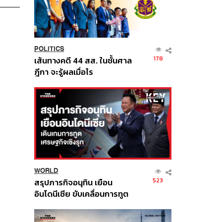
POLITICS
178
เส้นทางคดี 44 สส. ในชั้นศาล
ฎีกา จะรู้ผลเมื่อไร
WORLD
523
สรุปภารกิจอนุทิน เยือน
อินโดนีเซีย ขับเคลื่อนการทูต
เศรษฐกิจเชิงรุก ประกาศหุ้น
ส่วนยุทธศาสตร์ไทย –