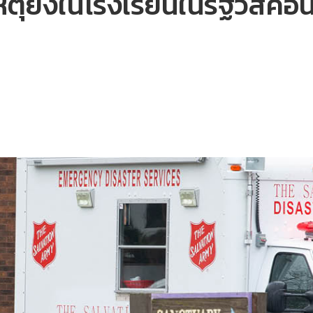
เหตุยิงในโรงเรียนในรัฐวิสคอน