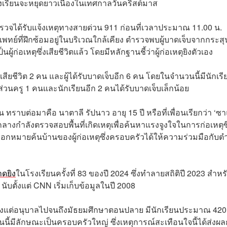
ี่โรงเรียนจะหยุดยาวเนื่องในเทศกาลวันคริสต์มาส
วจได้รับแจ้งเหตุทางสายด่วน 911 ก่อนที่เวลาประมาณ 11.00 น.
แพทย์ที่ฝึกซ้อมอยู่ในบริเวณใกล้เคียง ตำรวจพบผู้บาดเจ็บจากกระสุ
ก่อเหตุซึ่งเสียชีวิตแล้ว โดยมีหลักฐานชี้ว่าผู้ก่อเหตุยิงตัวเอง
้เสียชีวิต 2 คน และผู้ได้รับบาดเจ็บอีก 6 คน โดยในจำนวนนี้มีนักเรี
ส่วนครู 1 คนและนักเรียนอีก 2 คนได้รับบาดเจ็บเล็กน้อย
รุ่น ทราบต่อมาคือ นาตาลี รัปนาว อายุ 15 ปี หรือที่เพื่อนเรียกว่า ‘
ลกลางกำลังตรวจสอบพื้นที่เกิดเหตุเพื่อค้นหาแรงจูงใจในการก่อเหตุซึ
ออกหมายค้นบ้านของผู้ก่อเหตุซึ่งครอบครัวได้ให้ความร่วมมือกับต
ดยิง
ในโรงเรียนครั้งที่ 83 ของปี 2024 ซึ่งทำลายสถิติปี 2023 สำหร
ับตั้งแต่ CNN เริ่มเก็บข้อมูลในปี 2008
ั้นตั้งแต่อนุบาลไปจนถึงมัธยมศึกษาตอนปลาย มีนักเรียนประมาณ 42
นี้มีลักษณะเป็นครอบครัวใหญ่ ซึ่งเหตุการณ์สะเทือนใจนี้ได้ส่งผ