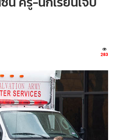
ซิน ครู-นักเรียนเจ็บ
283