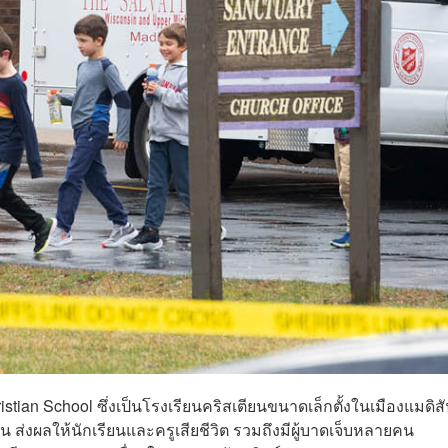
tian School ซึ่งเป็นโรงเรียนคริสเตียนขนาดเล็กตั้งในเมืองแมดิสั
่น ส่งผลให้นักเรียนและครูเสียชีวิต รวมถึงมีผู้บาดเจ็บหลายคน