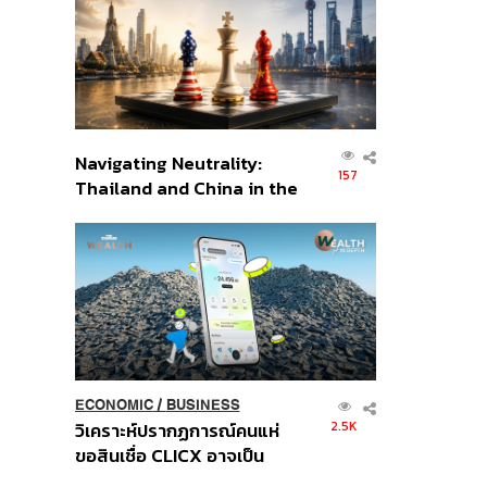
อินโดนีเซีย
Navigating Neutrality:
157
Thailand and China in the
Age of a New Global
Order
ECONOMIC
/
BUSINESS
2.5K
วิเคราะห์ปรากฏการณ์คนแห่
ขอสินเชื่อ CLICX อาจเป็น
เพียงยอดภูเขาน้ำแข็ง ของ