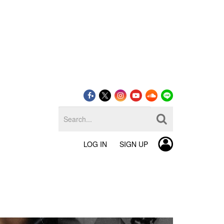
LOG IN
SIGN UP