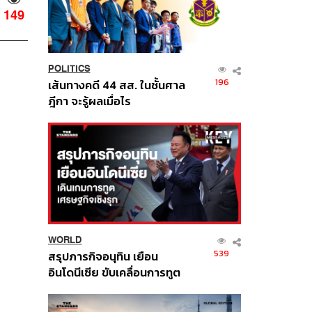
149
POLITICS
196
เส้นทางคดี 44 สส. ในชั้นศาล
ฎีกา จะรู้ผลเมื่อไร
WORLD
539
สรุปภารกิจอนุทิน เยือน
อินโดนีเซีย ขับเคลื่อนการทูต
เศรษฐกิจเชิงรุก ประกาศหุ้น
ส่วนยุทธศาสตร์ไทย –