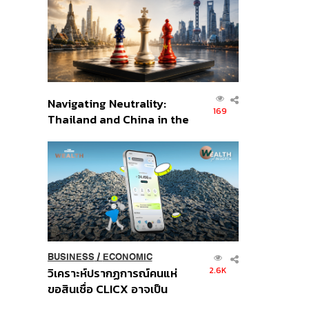
อินโดนีเซีย
Navigating Neutrality:
169
Thailand and China in the
Age of a New Global
Order
BUSINESS
/
ECONOMIC
2.6K
วิเคราะห์ปรากฏการณ์คนแห่
ขอสินเชื่อ CLICX อาจเป็น
เพียงยอดภูเขาน้ำแข็ง ของ