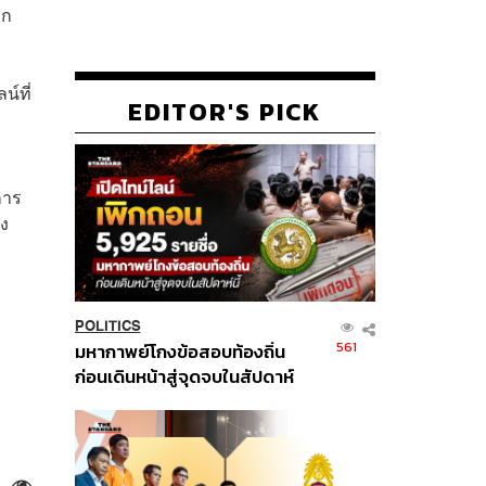
วก
น์ที่
EDITOR'S PICK
การ
าง
POLITICS
561
มหากาพย์โกงข้อสอบท้องถิ่น
ก่อนเดินหน้าสู่จุดจบในสัปดาห์
นี้