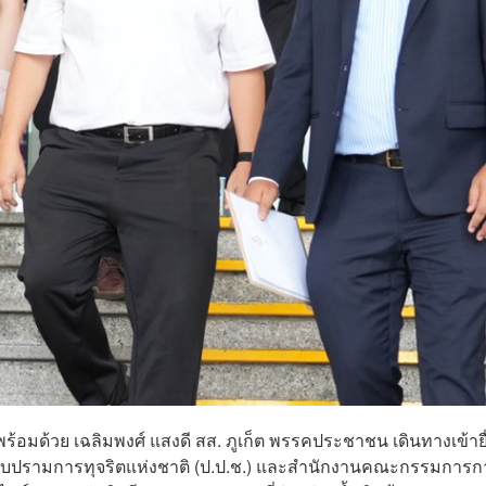
อมด้วย เฉลิมพงศ์ แสงดี สส. ภูเก็ต พรรคประชาชน เดินทางเข้ายื
บปรามการทุจริตแห่งชาติ (ป.ป.ช.) และสำนักงานคณะกรรมการก