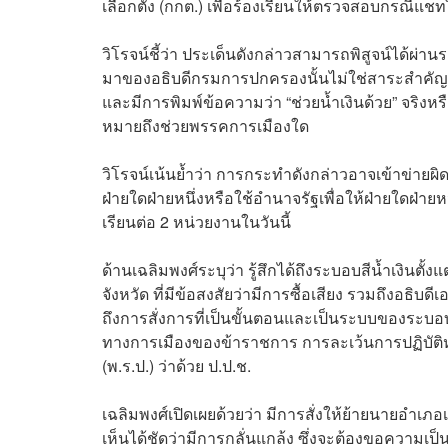
เลือกตั้ง (กกต.) เพื่อร้องเรียนให้ตรวจสอบกรณีแช
วิโรจน์ชี้ว่า ประเด็นดังกล่าวสามารถพิสูจน์ได้ผ่าน
มาของอธิบดีกรมการปกครองนั้นไม่ใช่สาระสำคัญ นั
และมีการพิมพ์ข้อความว่า “ช่วยน้ำเงินด้วย” จริงหรื
หมายถึงช่วยพรรคการเมืองใด
วิโรจน์เน้นย้ำว่า การกระทำดังกล่าวอาจเข้าข่า
ฝ่ายใดฝ่ายหนึ่งหรือใช้อำนาจรัฐเพื่อให้ฝ่ายใดฝ่า
เรียนต่อ 2 หน่วยงานในวันนี้
ด้านเฉลิมพงศ์ระบุว่า รู้สึกได้ถึงระบอบสีน้ำเงินตั้ง
จังหวัด ที่มีข้อสงสัยว่ามีการซื้อเสียง รวมถึงอธิบดีเ
ถึงการสั่งการที่เป็นขั้นตอนและเป็นระบบของระบอบสี
ทางการเมืองของข้าราชการ การละเว้นการปฏิบัต
(พ.ร.ป.) ว่าด้วย ป.ป.ช.
เฉลิมพงศ์เปิดเผยด้วยว่า มีการสั่งให้ย้ายนายอำเภ
เห็นได้ชัดว่ามีการกลั่นแกล้ง ซึ่งจะต้องขอความเป็น