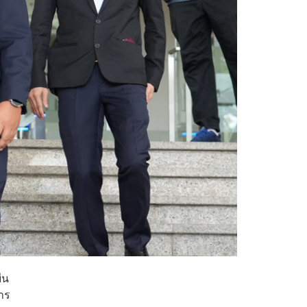
่น
าร