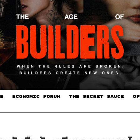
E
ECONOMIC FORUM
THE SECRET SAUCE​
OP