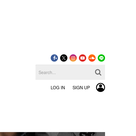
LOG IN
SIGN UP