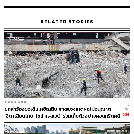
RELATED STORIES
THAILAND
ยกคำร้องขอเดินเผชิญสืบ ศาลแจงเหตุผลไม่อนุญาต
TAGS:
เปรมชัย กรรณสูต
วิเชียร ชิณวงษ์
336
‘อิตาเลียนไทย-ไชน่าเรลเวย์’ ร่วมเก็บตัวอย่างคอนกรีตคดี
ชัยวัฒน์ ลิ้มลิขิตอักษร
เสือดำ
ตึก สตง. ถล่ม
คดีล่าสัตว์ป่าทุ่งใหญ่นเรศวรด้านตะวันตก