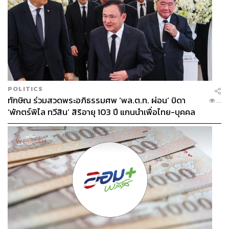
POLITICS
ทักษิณ ร่วมสวดพระอภิธรรมศพ ‘พล.ต.ท. ผ่อน’ บิดา
...
‘พักตร์พิไล ทวีสิน’ สิริอายุ 103 ปี แกนนำเพื่อไทย-บุคคล
หลากวงการร่วมอาลัย