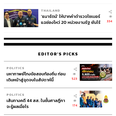
เวลล์ฯ’ ฟ้อง ‘โทน บางแค’ ผิดนัด
THAILAND
จ่ายหนี้-แอบระบุแบรนด์
‘ธนารัตน์’ ให้ปากคำตำรวจไซเบอร์
334
แฉช่องโหว่ 20 หน่วยงานรัฐ ยันไร้
นัยทางการเมือง
EDITOR'S PICKS
POLITICS
มหากาพย์โกงข้อสอบท้องถิ่น ก่อน
523
เดินหน้าสู่จุดจบในสัปดาห์นี้
POLITICS
เส้นทางคดี 44 สส. ในชั้นศาลฎีกา
174
จะรู้ผลเมื่อไร