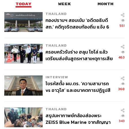
TODAY
WEEK
MONTH
THAILAND
กองปราบฯ สอบเข้ม ‘อดีตอธิบดี
551
สถ.’ คดีทุจริตสอบท้องถิ่น แจ้ง 6
ข้อหาหนัก จ่อชง ป.ป.ช. 12 ส.ค. นี้
THAILAND
ครอบครัวรับร่าง ฮลุน โซโล่ แล้ว
463
เตรียมส่งชันสูตรหาสาเหตุการเสีย
ชีวิต
INTERVIEW
ไขรหัสตั้ง ผบ.ตร. ‘ความสามารถ
368
vs อาวุโส’ และอนาคตการปฏิรูปสี
กากี กับ พล.ต.อ. เอก อังสนานนท์
THAILAND
สรุปมหากาพย์กล้องส่องพระ
343
ZEISS Blue Marine จากสัญญา
ผลิต 8.3 ล้าน สู่ข้อพิพาท ‘มา