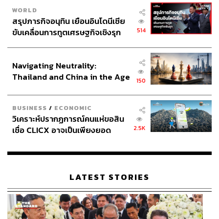
WORLD
สรุปภารกิจอนุทิน เยือนอินโดนีเซีย
514
ขับเคลื่อนการทูตเศรษฐกิจเชิงรุก
ประกาศหุ้นส่วนยุทธศาสตร์ไทย –
อินโดนีเซีย
Navigating Neutrality:
Thailand and China in the Age
150
of a New Global Order
BUSINESS
/
ECONOMIC
วิเคราะห์ปรากฏการณ์คนแห่ขอสิน
2.5K
เชื่อ CLICX อาจเป็นเพียงยอด
ภูเขาน้ำแข็ง ของปัญหาหนี้ครัว
เรือนไทยที่ถูกซุกไว้
LATEST STORIES