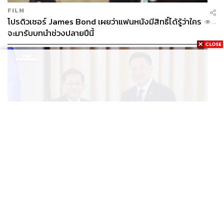
FILM
โปรดิวเซอร์ James Bond เผยว่าแฟนหนังมีสิทธิ์ได้รู้ว่าใคร
...
จะมารับบทนำช่วงปลายปีนี้
WORLD
อนุทิน-มินอ่องหล่าย ออกแถลงการณ์ร่วม หนุนความร่วม
...
มือรอบด้าน ยกระดับปราบอาชญากรรมข้ามชาติ แก้ปัญหา
หมอกควัน-มลพิษทางน้ำ