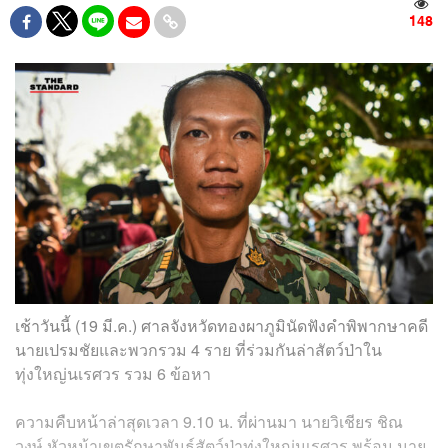
148
เช้าวันนี้ (19 มี.ค.) ศาลจังหวัดทองผาภูมินัดฟังคำพิพากษาคดี
นายเปรมชัยและพวกรวม 4 ราย ที่ร่วมกันล่าสัตว์ป่าใน
ทุ่งใหญ่นเรศวร รวม 6 ข้อหา
ความคืบหน้าล่าสุดเวลา 9.10 น. ที่ผ่านมา นายวิเชียร ชิณ
วงษ์ หัวหน้าเขตรักษาพันธุ์สัตว์ป่าทุ่งใหญ่นเรศวร พร้อม นาย