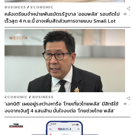
BUSINESS
/
ECONOMIC
คลังเตรียมจำหน่ายพันธบัตรรัฐบาล ‘ออมพลัส’ รอบถัดไป
...
เร็วสุด 4 ก.ย.นี้ อาจเพิ่มสัดส่วนการขายแบบ Small Lot
First มากขึ้น
ECONOMIC
/
BUSINESS
‘เอกนิติ’ เผยอยู่ระหว่างหารือ ‘ไทยเที่ยวไทยพลัส’ มีสิทธิใช้
...
งบจากเงินกู้ 4 แสนล้าน มั่นใจงบต่อ ‘ไทยช่วยไทย พลัส’
เฟส 2 มีเพียงพอ