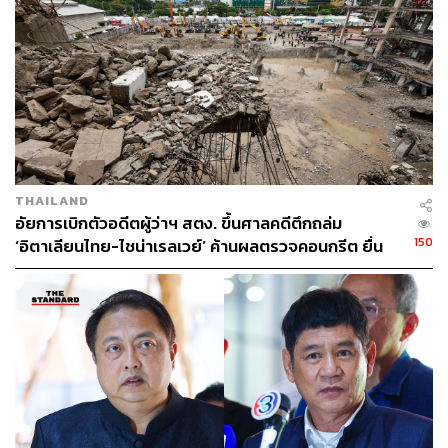
148
THAILAND
อัยการเบิกตัวอดีตผู้ว่าฯ สตง. ขึ้นศาลคดีตึกถล่ม
ABOUT THE AUTHOR
150
‘อิตาเลียนไทย-ไชน่าเรลเวย์’ ค้านผลตรวจคอนกรีต ยื่น
THE STANDARD TEAM
ร้องขอเก็บตัวอย่างส่งพิสูจน์สวิสฯ
กองบรรณาธิการ THE STANDARD
ABOUT THE PHOTOGRAPHER
ชาติกล้า สำเนียงแจ่ม
ช่างภาพข่าว ประจำสำนักข่าว THE
STANDARD