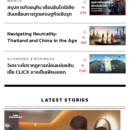
WORLD
สรุปภารกิจอนุทิน เยือนอินโดนีเซีย
539
ขับเคลื่อนการทูตเศรษฐกิจเชิงรุก
ประกาศหุ้นส่วนยุทธศาสตร์ไทย –
อินโดนีเซีย
Navigating Neutrality:
Thailand and China in the Age
168
of a New Global Order
ECONOMIC
/
BUSINESS
วิเคราะห์ปรากฏการณ์คนแห่ขอสิน
2.6K
เชื่อ CLICX อาจเป็นเพียงยอด
ภูเขาน้ำแข็ง ของปัญหาหนี้ครัว
เรือนไทยที่ถูกซุกไว้
LATEST STORIES