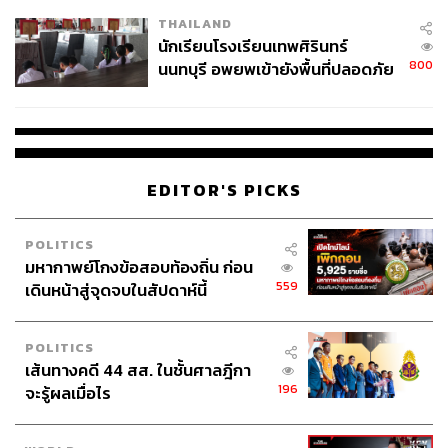
เวลล์ฯ’ ฟ้อง ‘โทน บางแค’ ผิดนัด
THAILAND
จ่ายหนี้-แอบระบุแบรนด์
นักเรียนโรงเรียนเทพศิรินทร์
800
นนทบุรี อพยพเข้ายังพื้นที่ปลอดภัย
ชั่วคราว หลังเหตุใช้อาวุธปืนภายใน
โรงเรียนคลี่คลาย
EDITOR'S PICKS
POLITICS
มหากาพย์โกงข้อสอบท้องถิ่น ก่อน
559
เดินหน้าสู่จุดจบในสัปดาห์นี้
POLITICS
เส้นทางคดี 44 สส. ในชั้นศาลฎีกา
196
จะรู้ผลเมื่อไร