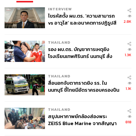
INTERVIEW
ไขรหัสตั้ง ผบ.ตร. ‘ความสามารถ
2.8K
vs อาวุโส’ และอนาคตการปฏิรูปสี
กากี กับ พล.ต.อ. เอก อังสนานนท์
THAILAND
รอง ผบ.ตร. บัญชาการเหตุยิง
1.3K
โรงเรียนเทพศิรินทร์ นนทบุรี สั่ง
ค้นหา 2 รอบยืนยันไร้คนติดค้าง พบ
ศพปู่-ย่าที่บ้านพักผู้ก่อเหตุ
THAILAND
สื่อนอกจับตากราดยิง รร. ใน
1.1K
นนทบุรี ชี้ไทยมีอัตราครอบครองปืน
สูงในระดับต้นของภูมิภาค
THAILAND
สรุปมหากาพย์กล้องส่องพระ
818
ZEISS Blue Marine จากสัญญา
ผลิต 8.3 ล้าน สู่ข้อพิพาท ‘มา