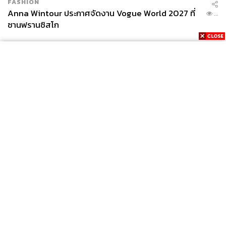
FASHION
Anna Wintour ประกาศจัดงาน Vogue World 2027 ที่
...
ซานฟรานซิสโก
News
Wealth
Pop
Podcast
Video
Now
Opinion
Careers
Events
Privacy
About
Contact
Policy
FOR
ADVERTISING
MEMBERSHIP