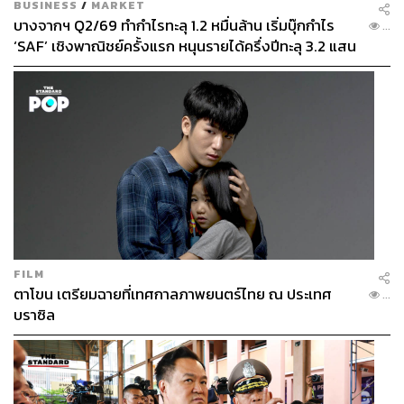
BUSINESS
/
MARKET
บางจากฯ Q2/69 ทำกำไรทะลุ 1.2 หมื่นล้าน เริ่มบุ๊กกำไร
...
‘SAF’ เชิงพาณิชย์ครั้งแรก หนุนรายได้ครึ่งปีทะลุ 3.2 แสน
ล้าน
FILM
ตาโขน เตรียมฉายที่เทศกาลภาพยนตร์ไทย ณ ประเทศ
...
บราซิล