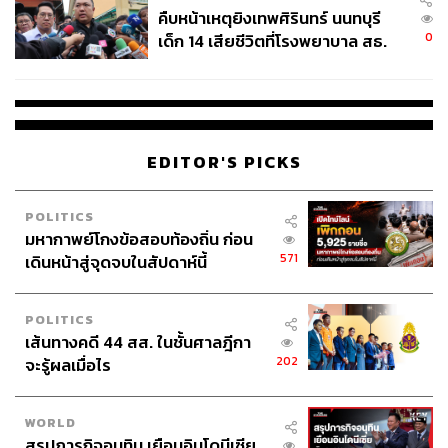
คืบหน้าเหตุยิงเทพศิรินทร์ นนทบุรี
0
เด็ก 14 เสียชีวิตที่โรงพยาบาล สธ.
ยืนยันครูเสียชีวิต 5 ราย เจ็บ 22
ราย
EDITOR'S PICKS
POLITICS
มหากาพย์โกงข้อสอบท้องถิ่น ก่อน
571
เดินหน้าสู่จุดจบในสัปดาห์นี้
POLITICS
เส้นทางคดี 44 สส. ในชั้นศาลฎีกา
202
จะรู้ผลเมื่อไร
WORLD
สรุปภารกิจอนุทิน เยือนอินโดนีเซีย