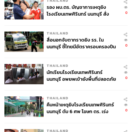
THAILAND
รอง ผบ.ตร. บัญชาการเหตุยิง
0
โรงเรียนเทพศิรินทร์ นนทบุรี สั่ง
ค้นหา 2 รอบยืนยันไร้คนติดค้าง พบ
ศพปู่-ย่าที่บ้านพักผู้ก่อเหตุ
THAILAND
สื่อนอกจับตากราดยิง รร. ใน
0
นนทบุรี ชี้ไทยมีอัตราครอบครองปืน
สูงในระดับต้นของภูมิภาค
THAILAND
นักเรียนโรงเรียนเทพศิรินทร์
0
นนทบุรี อพยพเข้ายังพื้นที่ปลอดภัย
ชั่วคราว หลังเหตุใช้อาวุธปืนภายใน
โรงเรียนคลี่คลาย
THAILAND
คืบหน้าเหตุยิงโรงเรียนเทพศิรินทร์
0
นนทบุรี ดับ 6 ศพ โฆษก ตร. เร่ง
สอบปมขโมยปืนปู่ก่อเหตุ
THAILAND