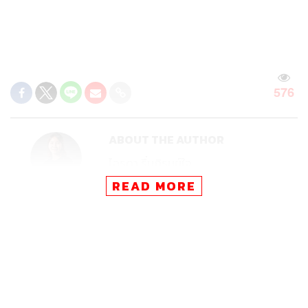
576
ABOUT THE AUTHOR
ไอรดา รื่นภิรมย์ใจ
ครีเอทีฟกองวิดีโอ ประจำสำนักข่าว THE
READ MORE
STANDARD