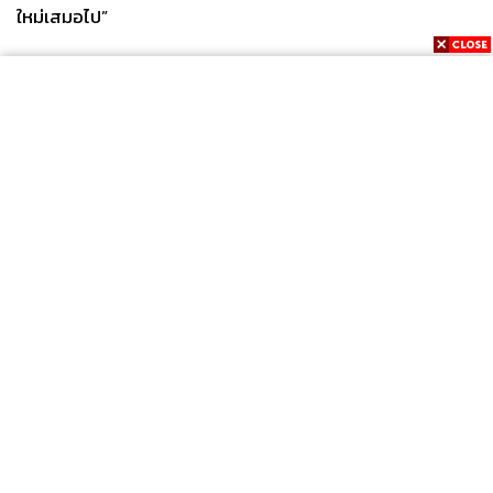
ใหม่เสมอไป”
News
Wealth
Pop
Podcast
Video
Now
Opinion
Careers
Events
Privacy
About
Contact
Policy
FOR
ADVERTISING
MEMBERSHIP