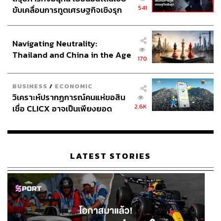
541
ขับเคลื่อนการทูตเศรษฐกิจเชิงรุก
ประกาศหุ้นส่วนยุทธศาสตร์ไทย –
อินโดนีเซีย
Navigating Neutrality:
Thailand and China in the Age
170
of a New Global Order
BUSINESS
/
ECONOMIC
วิเคราะห์ปรากฏการณ์คนแห่ขอสิน
2.6K
เชื่อ CLICX อาจเป็นเพียงยอด
ภูเขาน้ำแข็ง ของปัญหาหนี้ครัว
เรือนไทยที่ถูกซุกไว้
LATEST STORIES