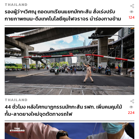
THAILAND
รองผู้ว่าฯวิศณุ ถอดบทเรียนแยกมักกะสัน สั่งเร่งปรับ
124
กายภาพถนน-ดึงเทคโนโลยีคุมไฟจราจร นำร่องทางข้าม
รถไฟทั่วกรุง 32 จุด
THAILAND
44 ชั่วโมง หลังโศกนาฏกรรมมักกะสัน รฟท. เพิ่มคนคุมไม้
224
กั้น-ลาดยางใหม่จุดตัดทางรถไฟ