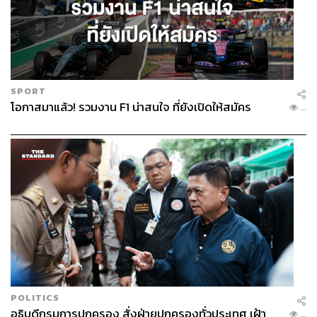
SPORT
โอกาสมาแล้ว! รวมงาน F1 น่าสนใจ ที่ยังเปิดให้สมัคร
...
POLITICS
อธิบดีกรมการปกครอง สั่งฝ่ายปกครองทั่วประเทศ เฝ้า
...