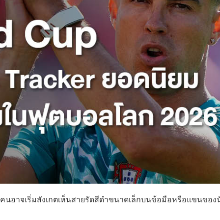
คนอาจเริ่มสังเกตเห็นสายรัดสีดำขนาดเล็กบนข้อมือหรือแขนของน