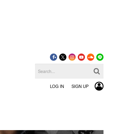
LOG IN
SIGN UP