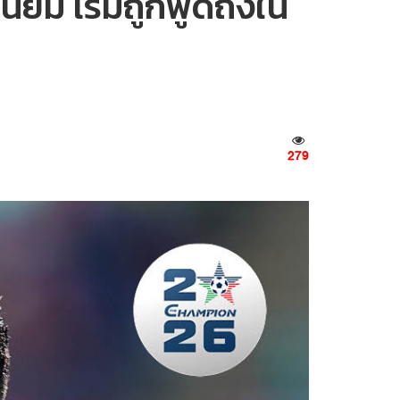
ยม เริ่มถูกพูดถึงใน
279