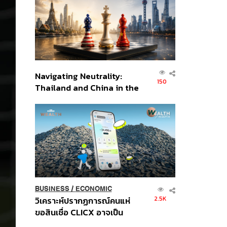
อินโดนีเซีย
Navigating Neutrality:
150
Thailand and China in the
Age of a New Global
Order
BUSINESS
/
ECONOMIC
2.5K
วิเคราะห์ปรากฏการณ์คนแห่
ขอสินเชื่อ CLICX อาจเป็น
เพียงยอดภูเขาน้ำแข็ง ของ