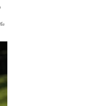
ก
ึ่ง