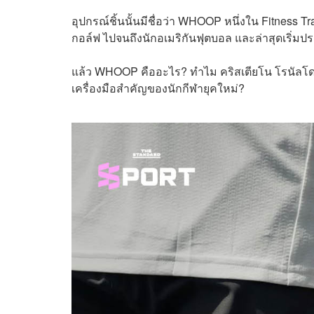
อุปกรณ์ชิ้นนั้นมีชื่อว่า WHOOP หนึ่งใน Fitness Tr
กอล์ฟ ไปจนถึงนักอเมริกันฟุตบอล และล่าสุดเริ่
แล้ว WHOOP คืออะไร? ทำไม คริสเตียโน โรนัลโด ถึง
เครื่องมือสำคัญของนักกีฬายุคใหม่?