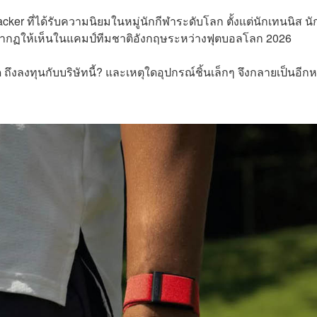
acker ที่ได้รับความนิยมในหมู่นักกีฬาระดับโลก ตั้งแต่นักเทนนิส นั
มปรากฏให้เห็นในแคมป์ทีมชาติอังกฤษระหว่างฟุตบอลโลก 2026
ลงทุนกับบริษัทนี้? และเหตุใดอุปกรณ์ชิ้นเล็กๆ จึงกลายเป็นอีกหน