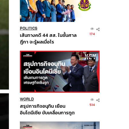
POLITICS
174
เส้นทางคดี 44 สส. ในชั้นศาล
ฎีกา จะรู้ผลเมื่อไร
WORLD
514
สรุปภารกิจอนุทิน เยือน
อินโดนีเซีย ขับเคลื่อนการทูต
เศรษฐกิจเชิงรุก ประกาศหุ้น
ส่วนยุทธศาสตร์ไทย –