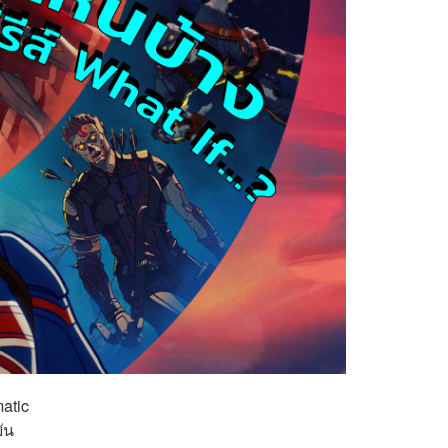
atic
ัน