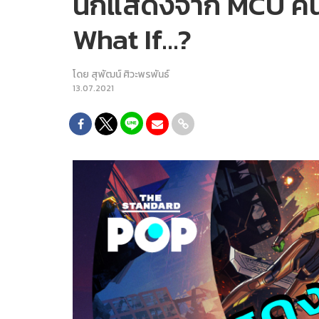
นักแสดงจาก MCU คนไห
What If…?
โดย
สุพัฒน์ ศิวะพรพันธ์
13.07.2021