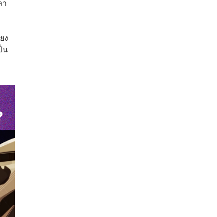
ลา
ียง
ป็น