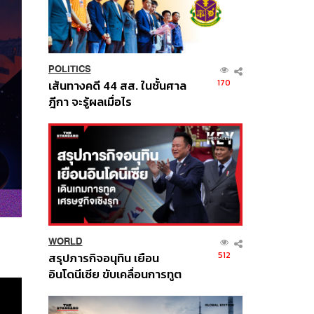
POLITICS
170
เส้นทางคดี 44 สส. ในชั้นศาล
ฎีกา จะรู้ผลเมื่อไร
WORLD
512
สรุปภารกิจอนุทิน เยือน
อินโดนีเซีย ขับเคลื่อนการทูต
เศรษฐกิจเชิงรุก ประกาศหุ้น
ส่วนยุทธศาสตร์ไทย –