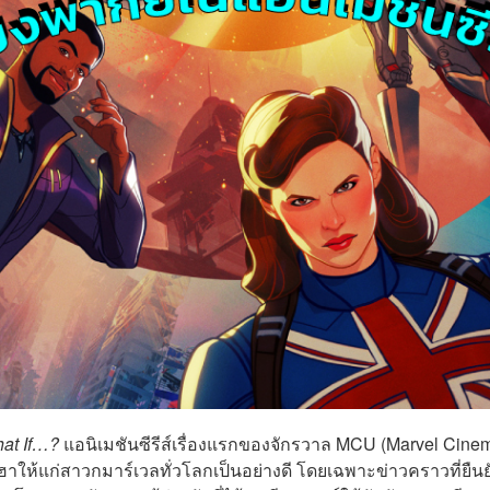
at If…?
แอนิเมชันซีรีส์เรื่องแรกของจักรวาล MCU (Marvel Cinem
ฮาให้แก่สาวกมาร์เวลทั่วโลกเป็นอย่างดี โดยเฉพาะข่าวคราวที่ยืนย