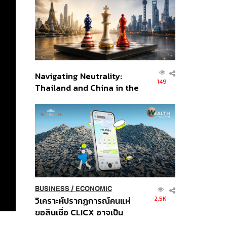
อินโดนีเซีย
Navigating Neutrality:
149
Thailand and China in the
Age of a New Global
Order
BUSINESS
/
ECONOMIC
2.5K
วิเคราะห์ปรากฏการณ์คนแห่
ขอสินเชื่อ CLICX อาจเป็น
เพียงยอดภูเขาน้ำแข็ง ของ