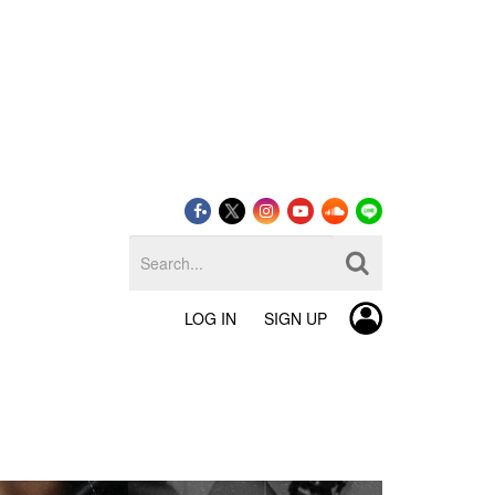
LOG IN
SIGN UP