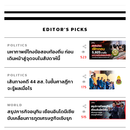
ผลิต 8.3 ล้าน สู่ข้อพิพาท ‘มา
เวลล์ฯ’ ฟ้อง ‘โทน บางแค’ ผิดนัด
จ่ายหนี้-แอบระบุแบรนด์
EDITOR'S PICKS
POLITICS
มหากาพย์โกงข้อสอบท้องถิ่น ก่อน
523
เดินหน้าสู่จุดจบในสัปดาห์นี้
POLITICS
เส้นทางคดี 44 สส. ในชั้นศาลฎีกา
175
จะรู้ผลเมื่อไร
WORLD
สรุปภารกิจอนุทิน เยือนอินโดนีเซีย
515
ขับเคลื่อนการทูตเศรษฐกิจเชิงรุก
ประกาศหุ้นส่วนยุทธศาสตร์ไทย –