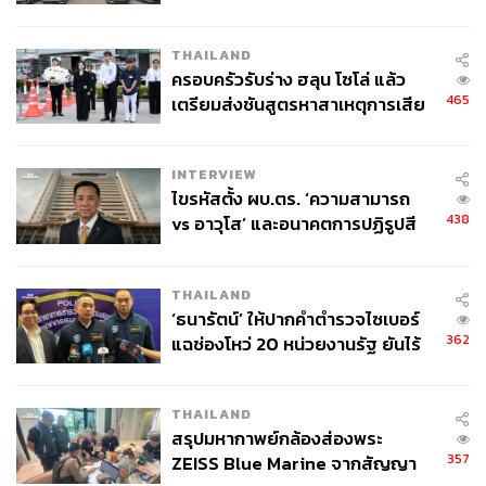
ข้อหาหนัก จ่อชง ป.ป.ช. 12 ส.ค. นี้
THAILAND
ครอบครัวรับร่าง ฮลุน โซโล่ แล้ว
465
เตรียมส่งชันสูตรหาสาเหตุการเสีย
ชีวิต
INTERVIEW
ไขรหัสตั้ง ผบ.ตร. ‘ความสามารถ
438
vs อาวุโส’ และอนาคตการปฏิรูปสี
กากี กับ พล.ต.อ. เอก อังสนานนท์
THAILAND
‘ธนารัตน์’ ให้ปากคำตำรวจไซเบอร์
362
แฉช่องโหว่ 20 หน่วยงานรัฐ ยันไร้
นัยทางการเมือง
THAILAND
สรุปมหากาพย์กล้องส่องพระ
357
ZEISS Blue Marine จากสัญญา