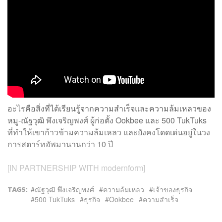
อะไรคือสิ่งที่ได้เรียนรู้จากความสำเร็จและความล้มเหลวของ
หมู-ณัฐวุฒิ พึงเจริญพงศ์ ผู้ก่อตั้ง Ookbee และ 500 TukTuks
ที่ทำให้เขาก้าวข้ามความล้มเหลว และยังคงโดดเด่นอยู่ในวง
การสตาร์ทอัพมานานกว่า 10 ปี
[IN PARTNERSHIP WITH modernform]
TAGS:
ณัฐวุฒิ พึงเจริญพงศ์
ความล้มเหลว
เจ้าของธุรกิจ
500 TukTuks
ธุรกิจ
Ookbee
ความสำเร็จ