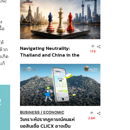
งบน)
ส่วนยุทธศาสตร์ไทย –
อินโดนีเซีย
ึง
ื้อ
ห้
Navigating Neutrality:
ล้วก
174
Thailand and China in the
มเกิด
Age of a New Global
แก้
Order
BUSINESS
/
ECONOMIC
2.6K
วิเคราะห์ปรากฏการณ์คนแห่
ขอสินเชื่อ CLICX อาจเป็น