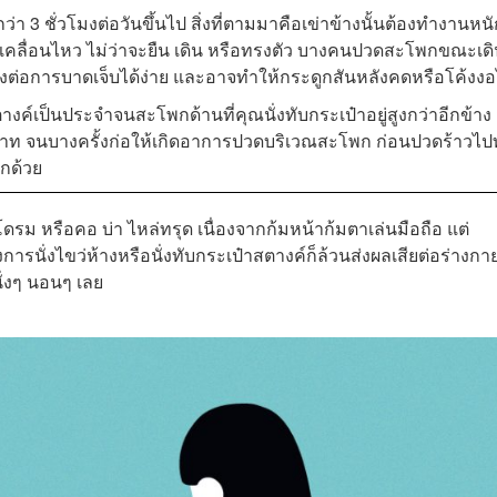
่า 3 ชั่วโมงต่อวันขึ้นไป สิ่งที่ตามมาคือเข่าข้างนั้นต้องทำงานหนั
ารเคลื่อนไหว ไม่ว่าจะยืน เดิน หรือทรงตัว บางคนปวดสะโพกขณะเด
งต่อการบาดเจ็บได้ง่าย และอาจทำให้กระดูกสันหลังคดหรือโค้งงอ
งค์เป็นประจำจนสะโพกด้านที่คุณนั่งทับกระเป๋าอยู่สูงกว่าอีกข้าง 
สาท จนบางครั้งก่อให้เกิดอาการปวดบริเวณสะโพก ก่อนปวดร้าวไปทั
ีกด้วย
ดรม หรือคอ บ่า ไหล่ทรุด เนื่องจากก้มหน้าก้มตาเล่นมือถือ แต่
ารนั่งไขว่ห้างหรือนั่งทับกระเป๋าสตางค์ก็ล้วนส่งผลเสียต่อร่างกาย
นั่งๆ นอนๆ เลย