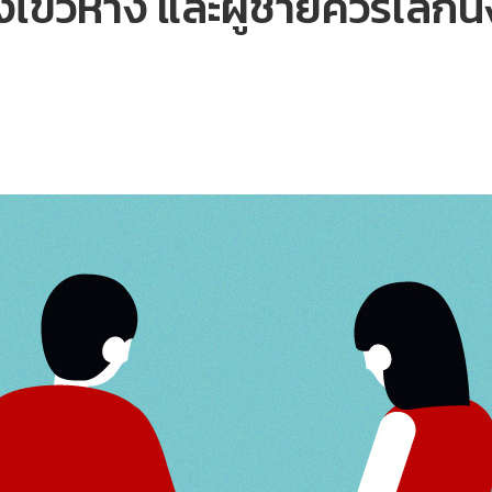
งไขว่ห้าง และผู้ชายควรเลิกน