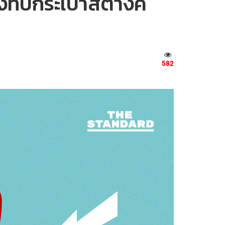
ั่งทับกระเป๋าสตางค์
582