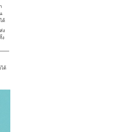
ก
ิน
ได้
ส่ง
้ง
ได้