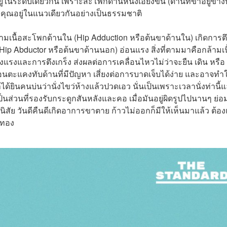
นระดับเดียวกัน เพราะสะโพกด้านหนึ่งเอียงขึ้น (ด้านที่ขาอยู่ข้า
งคุณอยู่ในแนวเดียวกันอย่างเป็นธรรมชาติ
กล้ามเนื้อสะโพกด้านใน (Hip Adduction หรือต้นขาด้านใน) เกิดการต
Hip Abductor หรือต้นขาด้านนอก) อ่อนแรง สิ่งที่ตามมาคือกล้ามเน
งแรงและการตึงเกร็ง ส่งผลต่อการเคลื่อนไหวไม่ว่าจะยืน เดิน หรือ
คงทับด้านที่มีปัญหา เสี่ยงต่อการบาดเจ็บได้ง่าย และอาจทำใ
ด้ยินคนบ่นว่านั่งไขว่ห้างแล้วปวดเอว นั่นเป็นเพราะเวลานั่งท่านี้แ
ป็นส่วนที่รองรับกระดูกสันหลังและคอ เมื่อมันอยู่ผิดรูปไปนานๆ ย่อ
ัย วันดีคืนดีเกิดอาการขาตาย ก้าวไม่ออกก็มีให้เห็นมาแล้ว ต้อง
งินทอง