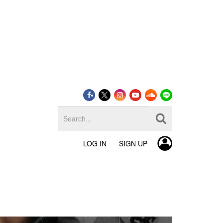
LOG IN
SIGN UP