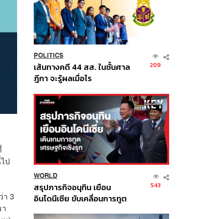
POLITICS
209
เส้นทางคดี 44 สส. ในชั้นศาล
ฎีกา จะรู้ผลเมื่อไร
่
้ไป
WORLD
543
สรุปภารกิจอนุทิน เยือน
ว่า 3
อินโดนีเซีย ขับเคลื่อนการทูต
มา
เศรษฐกิจเชิงรุก ประกาศหุ้น