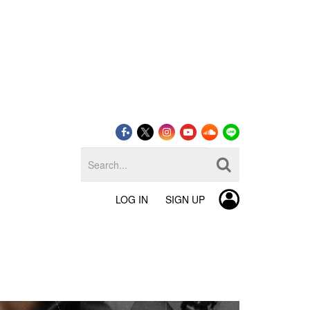
LOG IN
SIGN UP