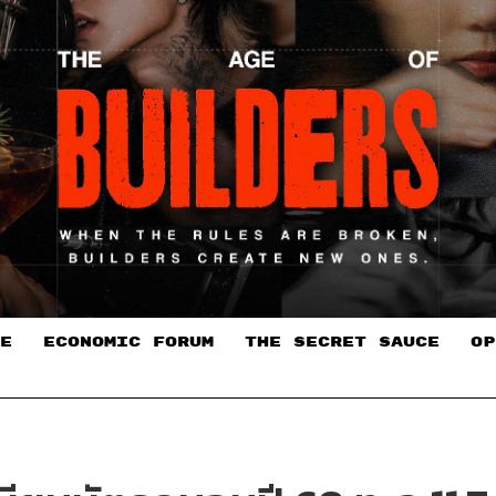
E
ECONOMIC FORUM
THE SECRET SAUCE​
OP