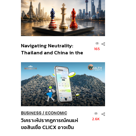
อินโดนีเซีย
Navigating Neutrality:
165
Thailand and China in the
Age of a New Global
Order
BUSINESS
/
ECONOMIC
2.6K
วิเคราะห์ปรากฏการณ์คนแห่
ขอสินเชื่อ CLICX อาจเป็น
เพียงยอดภูเขาน้ำแข็ง ของ