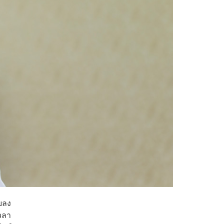
บลง
เวลา