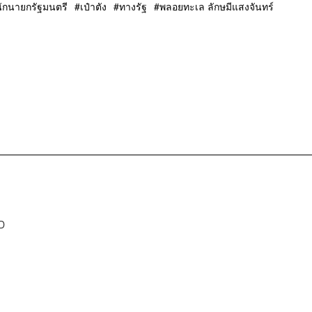
ักนายกรัฐมนตรี
เป๋าตัง
ทางรัฐ
พลอยทะเล ลักษมีแสงจันทร์
D