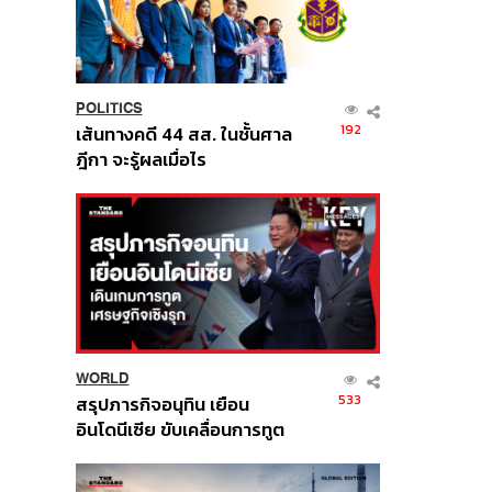
POLITICS
192
เส้นทางคดี 44 สส. ในชั้นศาล
ฎีกา จะรู้ผลเมื่อไร
WORLD
533
สรุปภารกิจอนุทิน เยือน
อินโดนีเซีย ขับเคลื่อนการทูต
เศรษฐกิจเชิงรุก ประกาศหุ้น
ส่วนยุทธศาสตร์ไทย –