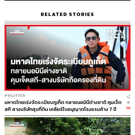
กระทรวงการคลัง ตัด 2 เงื่อนไขที่อาจสร้างความไม่เป็น
ธรรม ดังนี้
RELATED STORIES
ไม่นำการใช้สิทธิลดหย่อนภาษีเงินได้บุคคลธรรมดา
สำหรับค่าอุปการะเลี้ยงดูบิดามารดา มาใช้พิจารณาตัด
สิทธิบิดามารดาของผู้มีเงินได้
ไม่นับสินเชื่อภาคการเกษตรรวมอยู่ในเพดานสินเชื่อ
100,000 บาท
เนื่องจากในทางปฏิบัติ การที่บุตรใช้สิทธิลดหย่อนภาษี อาจ
ถูกมองว่าผู้สูงอายุมีผู้ดูแลทางการเงินอยู่แล้ว แต่การใช้สิทธิ
ภาษีไม่ได้สะท้อนโดยตรงว่า ผู้สูงอายุได้รับการอุปการะอย่าง
POLITICS
เพียงพอ หรือผู้ใช้สิทธิมีฐานะทางเศรษฐกิจที่มั่นคงเพียงพอจะ
มหาดไทยเร่งจัดระเบียบภูเก็ต ทลายนอมินีต่างชาติ คุมเจ็ต
ดูแลครัวเรือนได้ตลอดเวลา
38
สกี สางบริษัทฮุบที่ดิน เคลียร์ใบอนุญาตโรงแรมค้าง 7 ปี
นอกจากนี้ กระทรวงการคลังนำข้อเสนอของธนาคารแห่ง
ประเทศไทยมาทบทวน เนื่องจากหนี้เกษตรมีลักษณะแตกต่าง
จากสินเชื่อทั่วไป ทั้งการใช้เป็นทุนเพาะปลูกที่ผูกกับฤดูกาล