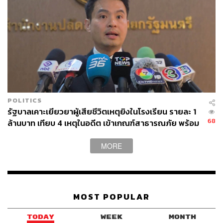
งบประมาณบัตรสวัสดิการแห่งรัฐในปีงบประมาณ 2570 ถูก
ตั้งไว้ที่ 42,000 ล้านบาท ลดลงจาก 56,400 ล้านบาทใน
ปีงบประมาณ 2569 หรือหายไป 14,400 ล้านบาท
ลวรณ แสงสนิท ปลัดกระทรวงการคลัง ระบุว่า ตัวเลขงบ
ประมาณดังกล่าวเป็นเพียงกรอบตั้งต้น เพราะรัฐบาลยังไม่
ทราบจำนวนผู้ผ่านเกณฑ์ที่แท้จริง และหากงบไม่เพียงพอ
สามารถเสนอขอใช้งบกลางเพิ่มเติมได้ตามแนวทางที่เคย
POLITICS
ดำเนินการในปีก่อน
รัฐบาลเคาะเยียวยาผู้เสียชีวิตเหตุยิงในโรงเรียน รายละ 1
68
ล้านบาท เทียบ 4 เหตุในอดีต เข้าเกณฑ์สาธารณภัย พร้อม
ขณะที่ วินิจ วิเศษสุวรรณภูมิ ผู้อำนวยการ
สำนักงานเศรษฐกิจ
เร่งจ่ายโดยเร็ว
การคลัง
ระบุว่า การทบทวนสิทธิรอบใหม่มีเป้าหมายดึงคน
MORE
ตกหล่นเข้าสู่ระบบ ไม่ได้ตั้งต้นจากการจำกัดจำนวนผู้ได้รับ
สิทธิให้สอดคล้องกับกรอบงบประมาณ
แนวคิดดังกล่าวสะท้อนว่า รัฐกำลังเลือกคัดกรองผู้มีสิทธิตาม
MOST POPULAR
ระดับความเดือดร้อนก่อน แล้วจึงจัดหาแหล่งงบประมาณตาม
จำนวนผู้ผ่านเกณฑ์จริง แตกต่างจากการกำหนดจำนวนผู้รับ
TODAY
WEEK
MONTH
สิทธิจากวงเงินงบประมาณที่มีอยู่ตั้งแต่ต้น