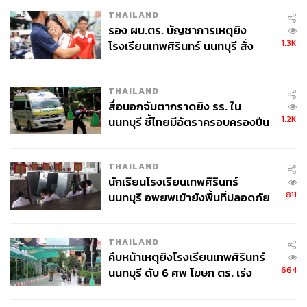
THAILAND
รอง ผบ.ตร. บัญชาการเหตุยิง
อย่างไรก็ดี เมื่อจำนวนผู้มีสิทธิยังไม่ชัดเจน ภาระงบประมาณ
1.3K
โรงเรียนเทพศิรินทร์ นนทบุรี สั่ง
จริงจึงยังเป็นประเด็นที่ต้องติดตามหลังประกาศผลการลง
ค้นหา 2 รอบยืนยันไร้คนติดค้าง พบ
ทะเบียนในวันที่ 17 กรกฎาคม 2569
ศพปู่-ย่าที่บ้านพักผู้ก่อเหตุ
THAILAND
สื่อนอกจับตากราดยิง รร. ใน
สวัสดิการต่อหัวเป็นอย่างไร รัฐต้องใช้งบเท่าไร
1.2K
นนทบุรี ชี้ไทยมีอัตราครอบครองปืน
สูงในระดับต้นของภูมิภาค
ผู้ถือบัตรสวัสดิการแห่งรัฐรอบเดิมมีจำนวน 13.33 ล้านคน
THAILAND
โดยสิทธิประโยชน์หลักยังคงเป็นมาตรการช่วยลดภาระค่า
นักเรียนโรงเรียนเทพศิรินทร์
ครองชีพ ทั้งค่าใช้จ่ายซื้อสินค้า ค่าเดินทาง ค่าก๊าซหุงต้ม ค่า
811
นนทบุรี อพยพเข้ายังพื้นที่ปลอดภัย
ไฟฟ้า และค่าน้ำประปา
ชั่วคราว หลังเหตุใช้อาวุธปืนภายใน
โรงเรียนคลี่คลาย
THAILAND
ในส่วนที่เป็นสิทธิรายบุคคล ผู้มีสิทธิได้รับวงเงิน ดังนี้
คืบหน้าเหตุยิงโรงเรียนเทพศิรินทร์
664
นนทบุรี ดับ 6 ศพ โฆษก ตร. เร่ง
วงเงินซื้อสินค้าอุปโภคบริโภค สินค้าเพื่อการศึกษา
สอบปมขโมยปืนปู่ก่อเหตุ
และวัตถุดิบเพื่อการเกษตร 300 บาทต่อคนต่อเดือน หรือ