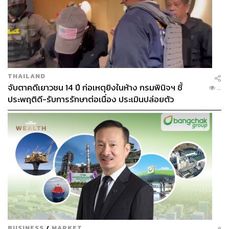
อีกประเด็นคือมาตรการชั่วคราวสำหรับผู้ถือบัตรเดิมที่ไม่ผ่าน
เกณฑ์ โดยกระทรวงการคลังอยู่ระหว่างเสนอให้กลุ่มดังกล่าว
เข้าร่วมโครงการไทยช่วยไทย พลัส 60/40 เป็นเวลา 2 เดือน
ระหว่างวันที่ 1 สิงหาคม-30 กันยายน 2569 เนื่องจากไม่มี
สิทธิลงทะเบียนโครงการดังกล่าวในช่วงเปิดรับสมัคร
THAILAND
จับตาคดีเยาวชน 14 ปี ก่อเหตุยิงในห้าง กรมพินิจฯ ชี้
...
ผลการคัดกรองรอบนี้จึงจะเป็นตัวชี้ว่า บัตรสวัสดิการแห่งรัฐ
ประพฤติดี-รับการรักษาต่อเนื่อง ประเมินปล่อยตัว
กำลังขยับจากการใช้เงื่อนไขเชิงทะเบียนเป็นหลัก ไปสู่การ
ประเมินความเปราะบางของครัวเรือนที่ละเอียดขึ้นเพียงใด
และรัฐจะสามารถจัดสรรงบประมาณให้ทันกับจำนวนผู้มีสิทธิ
ที่เพิ่มขึ้นได้หรือไม่
สามารถติดตาม THE STANDARD WEALTH
ผ่านแอปพลิเคชันต่างๆ ที่คุณสะดวกหรือใช้งานอยู่แล้วได้เลย
BUSINESS
/
MARKET