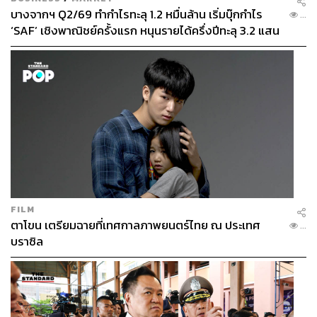
บางจากฯ Q2/69 ทำกำไรทะลุ 1.2 หมื่นล้าน เริ่มบุ๊กกำไร
...
TAGS:
กระทรวงมหาดไทย
กระทรวงการคลัง
‘SAF’ เชิงพาณิชย์ครั้งแรก หนุนรายได้ครึ่งปีทะลุ 3.2 แสน
ธนาคารแห่งประเทศไทย
บัตรสวัสดิการแห่งรัฐ
ล้าน
สำนักงานเศรษฐกิจการคลัง
ลวรณ แสงสนิท
วินิจ วิเศษสุวรรณภูมิ
851
FILM
ตาโขน เตรียมฉายที่เทศกาลภาพยนตร์ไทย ณ ประเทศ
...
บราซิล
ABOUT THE AUTHOR
ปวริศ อำนวยพรไพศาล
Content Creator สำนักข่าว THE
STANDARD WEALTH