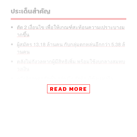
ประเด็นสำคัญ
ตัด 2 เงื่อนไข เพื่อให้เกณฑ์สะท้อนความเปราะบางม
ากขึ้น
ผู้สมัคร 13.18 ล้านคน กับกลุ่มตกหล่นอีกกว่า 5.38 ล้
านคน
คลังไม่กังวลหากผู้มีสิทธิเพิ่ม พร้อมใช้งบกลางสมทบ
วงเงิน
สวัสดิการต่อหัวเป็นอย่างไร รัฐต้องใช้งบเท่าไร
เรื่องที่ต้องจับตา หลังผ่าน ครม.
READ MORE
ในการประชุมคณะกรรมการประชารัฐสวัสดิการเพื่อ
เศรษฐกิจฐานรากและสังคม ครั้งที่ 8/2569 กระทรวงการคลัง
เสนอปรับเกณฑ์คัดกรอง 2 จุดสำคัญ ได้แก่ ไม่นำกรณีที่บุตร