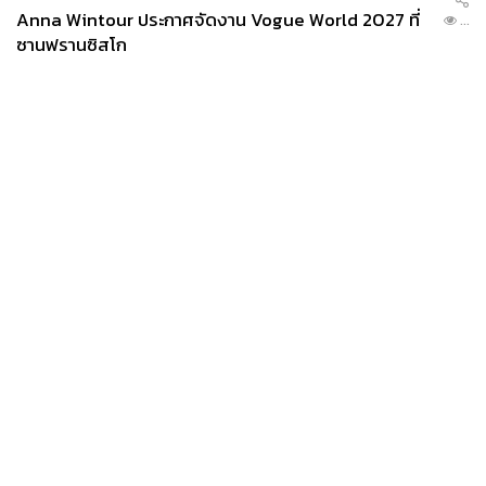
Anna Wintour ประกาศจัดงาน Vogue World 2027 ที่
...
ซานฟรานซิสโก
News
Wealth
Pop
Podcast
Video
Now
Opinion
Careers
Events
Privacy
About
Contact
Policy
FOR
ADVERTISING
MEMBERSHIP