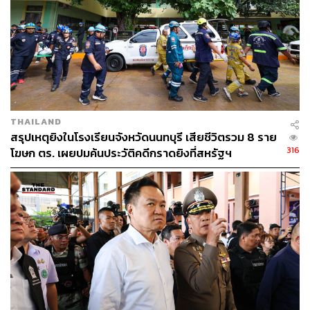
รายได้ที่ขึ้นกับผลผลิตและราคา รวมถึงสินเชื่อบางส่วนที่เกิด
จากการเยียวยาหรือบรรเทาผลกระทบจากภัยพิบัติธรรมชาติ
หากนำหนี้เกษตรไปรวมกับเพดานสินเชื่อทั้งหมด เกษตรกรที่
ยังมีฐานะเปราะบางอาจหลุดจากสวัสดิการแห่งรัฐเพียงเพราะ
มีภาระสินเชื่อที่จำเป็นต่อการประกอบอาชีพ
THAILAND
การปรับเกณฑ์ครั้งนี้จึงไม่ใช่การยกเลิกมาตรฐานคัดกรอง
สรุปเหตุยิงในโรงเรียนจังหวัดนนทบุรี เสียชีวิตรวม 8 ราย
แต่เป็นการทบทวนตัวชี้วัดบางประเภทที่อาจไม่สะท้อนฐานะ
316
โฆษก ตร. เผยปมค้นประวัติคดีกราดยิงที่สหรัฐฯ
หรือความเปราะบางของผู้สมัครได้อย่างแท้จริง
ผู้สมัคร 13.18 ล้านคน กับกลุ่มตกหล่นอีกกว่า 5.38
ล้านคน
ก่อนหน้านี้ มีผู้สมัครเข้าร่วมโครงการบัตรสวัสดิการแห่งรัฐปี
2569 กว่า 13.18 ล้านคน ขณะที่กระทรวงมหาดไทยสำรวจ