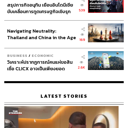
172,184 ล้านบาทต่อปี อย่างไรก็ตาม ตัวเลขดังกล่าวไม่ใช่
สรุปภารกิจอนุทิน เยือนอินโดนีเซีย
ภาระงบประมาณที่รัฐต้องจ่ายจริง เนื่องจากการใช้สิทธิของผู้
539
ขับเคลื่อนการทูตเศรษฐกิจเชิงรุก
ถือบัตรแตกต่างกันในแต่ละประเภทและแต่ละเดือน ขณะที่
ประกาศหุ้นส่วนยุทธศาสตร์ไทย –
สิทธิค่าไฟฟ้าและค่าน้ำประปาเป็นการอุดหนุนตามการใช้
อินโดนีเซีย
จริงของแต่ละครัวเรือน
Navigating Neutrality:
Thailand and China in the Age
169
of a New Global Order
เรื่องที่ต้องจับตา หลังผ่าน ครม.
BUSINESS
/
ECONOMIC
วิเคราะห์ปรากฏการณ์คนแห่ขอสิน
2.6K
เชื่อ CLICX อาจเป็นเพียงยอด
หลังคณะรัฐมนตรีพิจารณารายละเอียดและกระทรวงการ
ภูเขาน้ำแข็ง ของปัญหาหนี้ครัว
คลังประกาศผลการลงทะเบียนในวันที่ 17 กรกฎาคม สิ่งที่
เรือนไทยที่ถูกซุกไว้
ต้องติดตามคือ
LATEST STORIES
จำนวนผู้ผ่านเกณฑ์จริง
จำนวนผู้ถือบัตรเดิมที่ไม่ผ่านเกณฑ์ในรอบใหม่
ภาระงบประมาณที่รัฐต้องจัดสรรเพิ่ม หากจำนวนผู้มี
สิทธิสูงกว่ากรอบงบประมาณ 42,000 ล้านบาท