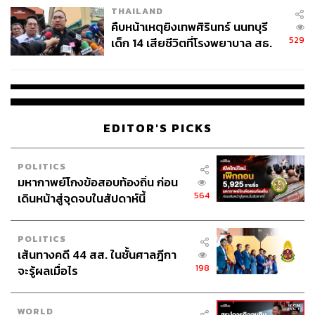
3,600 บาทต่อคนต่อปี
THAILAND
ได้รับส่วนลดค่าก๊าซหุงต้ม 80 บาทต่อคนทุก 3 เดือน
คืบหน้าเหตุยิงเทพศิรินทร์ นนทบุรี
หรือ 320 บาทต่อคนต่อปี
529
เด็ก 14 เสียชีวิตที่โรงพยาบาล สธ.
ได้รับวงเงินค่าเดินทางผ่านระบบขนส่งสาธารณะ 750
ยืนยันครูเสียชีวิต 5 ราย เจ็บ 22
บาทต่อคนต่อเดือน หรือสูงสุด 9,000 บาทต่อคนต่อปี
ราย
หากคิดเฉพาะสิทธิรายบุคคล 3 รายการ ผู้ถือบัตร 1 คนมี
EDITOR'S PICKS
วงเงินสิทธิรวมสูงสุด 12,920 บาทต่อปี โดยยังไม่รวมสิทธิช่วย
เหลือค่าไฟฟ้าและค่าน้ำประปา ซึ่งเป็นสิทธิระดับครัวเรือน
fy’ouh
POLITICS
มหากาพย์โกงข้อสอบท้องถิ่น ก่อน
รัฐอุดหนุนค่าไฟฟ้าไม่เกิน 315 บาทต่อครัวเรือนต่อ
564
เดินหน้าสู่จุดจบในสัปดาห์นี้
เดือน หรือสูงสุด 3,780 บาทต่อปี
อุดหนุนค่าน้ำประปาไม่เกิน 100 บาทต่อครัวเรือนต่อ
POLITICS
เดือน หรือสูงสุด 1,200 บาทต่อปี
เส้นทางคดี 44 สส. ในชั้นศาลฎีกา
198
จะรู้ผลเมื่อไร
หากนำผู้ถือบัตรรอบเดิม 13.33 ล้านคนมาคำนวณจากวงเงิน
สิทธิรายบุคคลเต็มเพดาน จะได้วงเงินสิทธิรวมตามทฤษฎีราว
WORLD