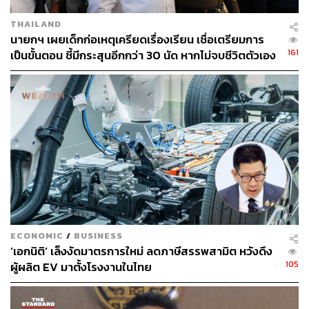
พบกลุ่มเปราะบางที่ยังไม่มีบัตรสวัสดิการแห่งรัฐอีก
5,383,393 คน
THAILAND
นายกฯ เผยเด็กก่อเหตุเครียดเรื่องเรียน เชื่อเตรียมการ
อย่างไรก็ตาม ตัวเลข 5.38 ล้านคน ยังไม่ใช่จำนวนผู้มีสิทธิ
161
เป็นขั้นตอน ชี้มีกระสุนอีกกว่า 30 นัด หากไม่จบชีวิตตัวเอง
ใหม่ทั้งหมด เพราะคณะกรรมการเห็นชอบเพียงให้นำคนกลุ่ม
อาจสูญเสียเพิ่ม
นี้เข้าสู่กระบวนการตรวจสอบคุณสมบัติตามขั้นตอนเดียวกับผู้
สมัครรายอื่น
แต่เมื่อรัฐเพิ่มฐานกลุ่มที่ต้องตรวจสอบควบคู่กับการปรับ
เกณฑ์ 2 จุด จำนวนผู้ผ่านสิทธิในรอบใหม่ย่อมมีโอกาสเพิ่ม
ขึ้นจากกรอบที่รัฐประเมินไว้เดิม โดยเฉพาะหากผู้สมัครและ
กลุ่มตกหล่นจำนวนหนึ่งเคยติดเงื่อนไขด้านภาระหนี้เกษตร
หรือข้อมูลการลดหย่อนภาษี
ECONOMIC
/
BUSINESS
‘เอกนิติ’ เล็งงัดมาตรการใหม่ ลดภาษีสรรพสามิต หวังดึง
คลังไม่กังวลหากผู้มีสิทธิเพิ่ม พร้อมใช้งบกลาง
105
ผู้ผลิต EV มาตั้งโรงงานในไทย
สมทบวงเงิน