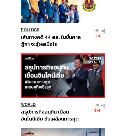
POLITICS
174
เส้นทางคดี 44 สส. ในชั้นศาล
ฎีกา จะรู้ผลเมื่อไร
WORLD
514
สรุปภารกิจอนุทิน เยือน
อินโดนีเซีย ขับเคลื่อนการทูต
เศรษฐกิจเชิงรุก ประกาศหุ้น
ส่วนยุทธศาสตร์ไทย –