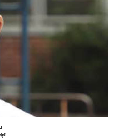
บ
ดูด