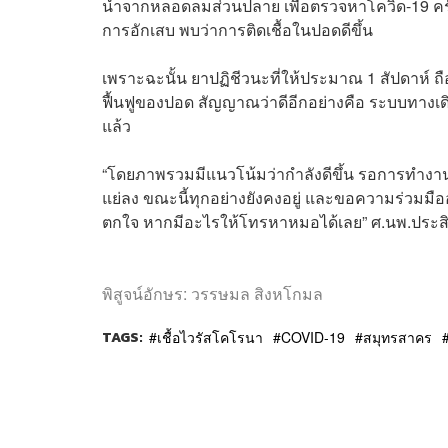
น้ำจากหลอดลมส่วนปลาย เพื่อตรวจหาโควิด-19 ครั้ง
การอักเสบ พบว่าการติดเชื้อในปอดดีขึ้น
เพราะฉะนั้น ยาปฏิชีวนะที่ให้ประมาณ 1 สัปดาห์ ถือว่า
ฟื้นฟูของปอด สัญญาณว่าดีอีกอย่างคือ ระบบทางเด
แล้ว
“โดยภาพรวมมีแนวโน้มว่ากำลังดีขึ้น รอการทำงานข
แย่ลง ขณะนี้ทุกอย่างยังคงอยู่ และขอความร่วมมือ
ตกใจ หากมีอะไรให้โทรหาหมอได้เลย” ศ.นพ.ประสิท
พิสูจน์อักษร: วรรษมล สิงหโกมล
TAGS:
เชื้อไวรัสโคโรนา
COVID-19
สมุทรสาคร