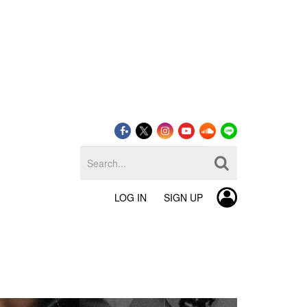
LOG IN
SIGN UP