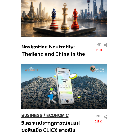
อินโดนีเซีย
Navigating Neutrality:
150
Thailand and China in the
Age of a New Global
Order
BUSINESS
/
ECONOMIC
2.5K
วิเคราะห์ปรากฏการณ์คนแห่
ขอสินเชื่อ CLICX อาจเป็น
เพียงยอดภูเขาน้ำแข็ง ของ