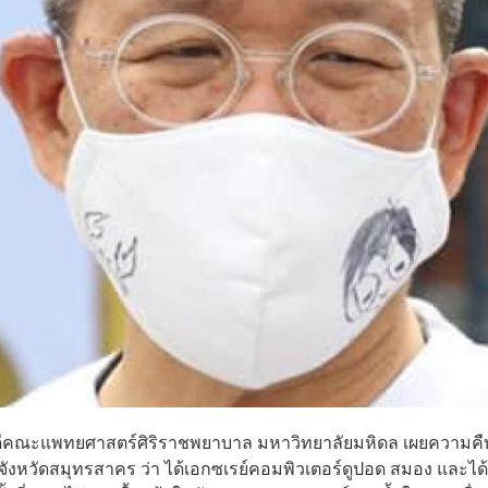
ณบดีคณะแพทยศาสตร์ศิริราชพยาบาล มหาวิทยาลัยมหิดล เผยความคื
ารจังหวัดสมุทรสาคร ว่า ได้เอกซเรย์คอมพิวเตอร์ดูปอด สมอง และได้