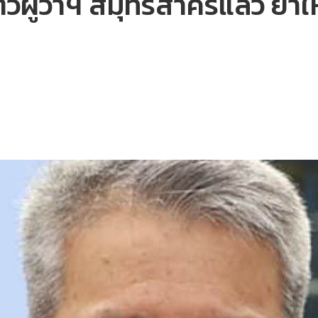
ตัวผู้ว่าฯ สมุทรสาครแล้ว ยา