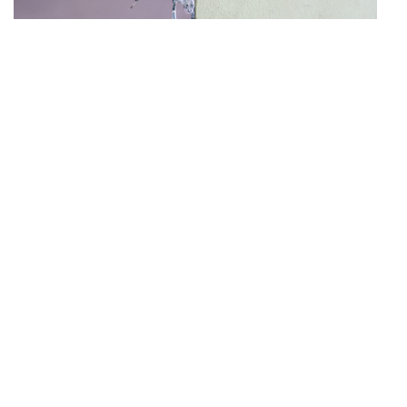
THAILAND
เปิดหลักเกณฑ์เยียวยาเหตุยิงโรงเรียนเทพศิรินทร์ฯ เสีย
...
ชีวิตรับสูงสุด 3 แสน เจ็บสูงสุด 1 แสน เยียวยาจิตใจ 5
ระดับ
THAILAND
ตร.สอบพยานแล้ว 16 ปาก เร่งเช็กที่มากระสุน 98 นัด
...
ประสานครูภาษาไทยเข้าให้ปากคำ