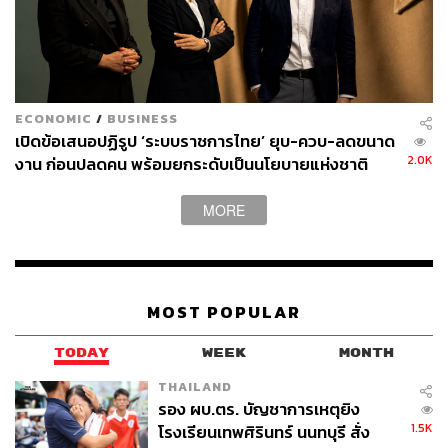
ECONOMIC
/
BUSINESS
เปิดข้อเสนอปฏิรูป ‘ระบบราชการไทย’ ยุบ-ควบ-ลดขนาด
2.0K
งาน ก่อนปลดคน พร้อมยกระดับเป็นนโยบายแห่งชาติ
MORE
MOST POPULAR
TODAY
WEEK
MONTH
THAILAND
รอง ผบ.ตร. บัญชาการเหตุยิง
1.5K
โรงเรียนเทพศิรินทร์ นนทบุรี สั่ง