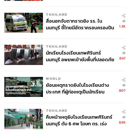
ค้นหา 2 รอบยืนยันไร้คนติดค้าง พบ
ศพปู่-ย่าที่บ้านพักผู้ก่อเหตุ
THAILAND
สื่อนอกจับตากราดยิง รร. ใน
1.3K
นนทบุรี ชี้ไทยมีอัตราครอบครองปืน
สูงในระดับต้นของภูมิภาค
THAILAND
นักเรียนโรงเรียนเทพศิรินทร์
847
นนทบุรี อพยพเข้ายังพื้นที่ปลอดภัย
ชั่วคราว หลังเหตุใช้อาวุธปืนภายใน
โรงเรียนคลี่คลาย
WORLD
ย้อนเหตุกราดยิงในโรงเรียนต่าง
807
ประเทศ ที่ผู้ก่อเหตุเป็นนักเรียน
THAILAND
คืบหน้าเหตุยิงโรงเรียนเทพศิรินทร์
695
นนทบุรี ดับ 6 ศพ โฆษก ตร. เร่ง