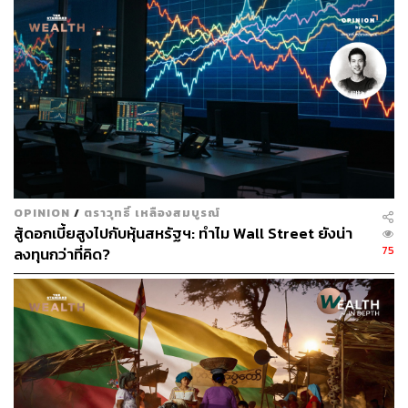
OPINION
/
ตราวุทธิ์ เหลืองสมบูรณ์
สู้ดอกเบี้ยสูงไปกับหุ้นสหรัฐฯ: ทำไม Wall Street ยังน่า
75
ลงทุนกว่าที่คิด?