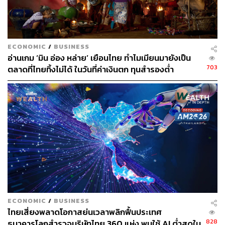
ECONOMIC
/
BUSINESS
อ่านเกม ‘มิน อ่อง หล่าย’ เยือนไทย ทำไมเมียนมายังเป็น
703
ตลาดที่ไทยทิ้งไม่ได้ ในวันที่ค่าเงินตก ทุนสำรองต่ำ
ECONOMIC
/
BUSINESS
ไทยเสี่ยงพลาดโอกาสย่นเวลาพลิกฟื้นประเทศ
828
ธนาคารโลกสำรวจบริษัทไทย 360 แห่ง พบใช้ AI ต่ำสุดใน