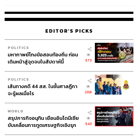
สอบปมขโมยปืนปู่ก่อเหตุ
EDITOR'S PICKS
POLITICS
มหากาพย์โกงข้อสอบท้องถิ่น ก่อน
573
เดินหน้าสู่จุดจบในสัปดาห์นี้
POLITICS
เส้นทางคดี 44 สส. ในชั้นศาลฎีกา
208
จะรู้ผลเมื่อไร
WORLD
สรุปภารกิจอนุทิน เยือนอินโดนีเซีย
543
ขับเคลื่อนการทูตเศรษฐกิจเชิงรุก
ประกาศหุ้นส่วนยุทธศาสตร์ไทย –