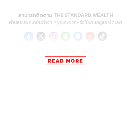
สามารถติดตาม THE STANDARD WEALTH
ผ่านแอปพลิเคชันต่างๆ ที่คุณสะดวกหรือใช้งานอยู่แล้วได้เลย
TAGS:
THE STANDARD Wealth
WEALTH IN DEPTH
READ MORE
มทินา วัชรวราทร
การลงทุน
107