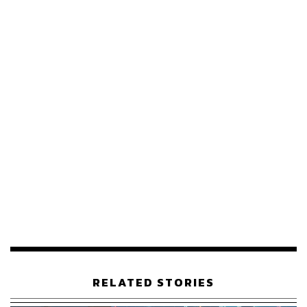
ABOUT THE AUTHOR
THE STANDARD WEALTH
สำนักข่าวเศรษฐกิจ ธุรกิจ และการลงทุน โดย
ทีมข่าว THE STANDARD
RELATED STORIES