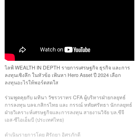
ไลฟ์ WEALTH IN DEPTH รายการเศรษฐกิจ ธุรกิจ และการ
ลงทุนเชิงลึก ในหัวข้อ เฟ้นหา Hero Asset ปี 2024 เลือก
ลงทุนอะไรให้พอร์ตสดใส
ร่วมพูดคุยกับ มทินา วัชรวราทร CFA ผู้บริหารฝ่ายกลยุทธ์
การลงทุน บลจ.กสิกรไทย และ กรรณ์ หทัยศรัทธา นักกลยุทธ์
ฝ่ายวิเคราะห์เศรษฐกิจและการลงทุน สายงานวิจัย บล.ซีจี
เอส-ซีไอเอ็มบี (ประเทศไทย)
ดำเนินรายการโดย ศิรัถยา อิศรภักดี