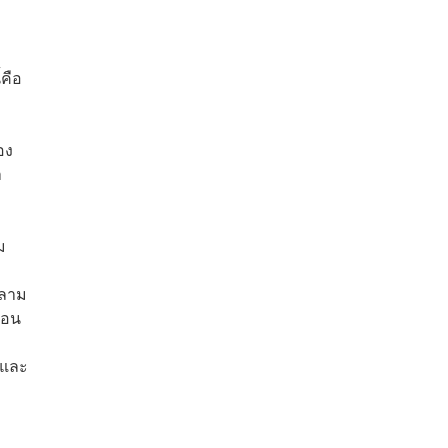
คือ
อง
า
ม
าลาม
ก่อน
 และ