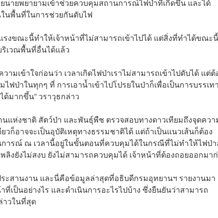
ยนายพยายามเข้าช่วยควบคุมสถานการณ์ไฟป่าที่เกิดขึ้น และได้
พื้นที่ในการช่วยกันดับไฟ
ณะนี้ทำให้เจ้าหน้าที่ไม่สามารถเข้าไปได้ แต่สิ่งที่ทำได้ขณะนี้
เวณพื้นที่อื่นได้แล้ว
ำความเข้าใจก่อนว่า เวลาเกิดไฟป่าเราไม่สามารถเข้าไปดับได้ แต่ต้
ไฟป่าในทุกๆ ที่ การเอาน้ำเข้าไปโปรยในป่าก็เพื่อเป็นการบรรเท
ด้มากขึ้น” วราวุธกล่าว
านแห่งชาติ
สัตว์ป่า และพันธุ์พืช
ตรวจสอบทางดาวเทียมถึงจุดควา
ียวก็อาจจะเป็นอุบัติเหตุทางธรรมชาติได้ แต่ถ้าเป็นแนวเส้นก็ต้อง
การณ์ ณ เวลานี้อยู่ในขั้นตอนที่ควบคุมได้ในกรณีที่ไม่ทำให้ไฟป่
เพลิงยังไม่สงบ ยังไม่สามารถควบคุมได้ เจ้าหน้าที่ต้องถอยออกมา
ประสานงาน และนี่คือข้อมูลล่าสุดที่อธิบดีกรมอุทยานฯ รายงานมา
น้าที่เป็นอย่างไร และดำเนินการอะไรไปบ้าง ซึ่งยืนยันว่าสามารถ
่าวในที่สุด