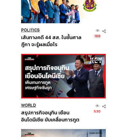
POLITICS
188
เส้นทางคดี 44 สส. ในชั้นศาล
ฎีกา จะรู้ผลเมื่อไร
WORLD
530
สรุปภารกิจอนุทิน เยือน
อินโดนีเซีย ขับเคลื่อนการทูต
เศรษฐกิจเชิงรุก ประกาศหุ้น
ส่วนยุทธศาสตร์ไทย –