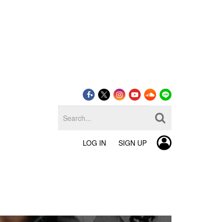
LOG IN
SIGN UP