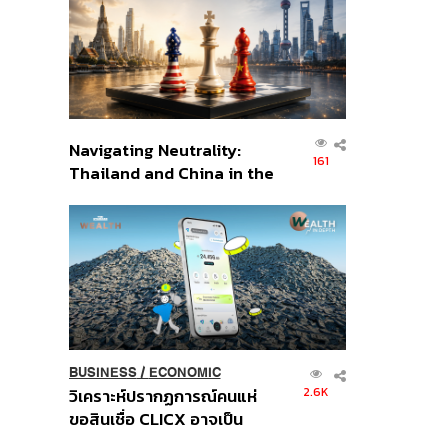
อินโดนีเซีย
Navigating Neutrality:
161
Thailand and China in the
Age of a New Global
Order
BUSINESS
/
ECONOMIC
2.6K
วิเคราะห์ปรากฏการณ์คนแห่
ขอสินเชื่อ CLICX อาจเป็น
เพียงยอดภูเขาน้ำแข็ง ของ