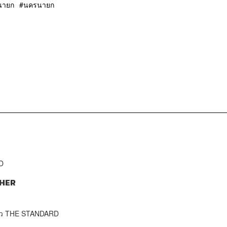
นายก
นครนายก
D
HER
าว THE STANDARD