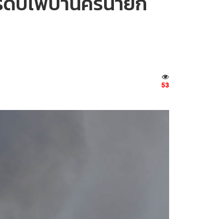
การดับไฟป่านครนายก
53