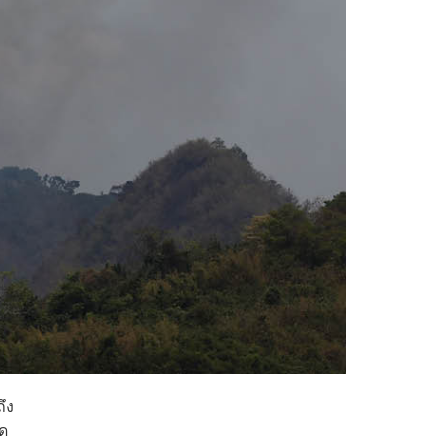
ึง
ัด