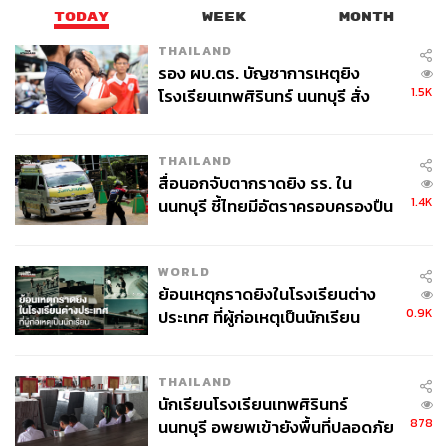
TODAY
WEEK
MONTH
THAILAND
รอง ผบ.ตร. บัญชาการเหตุยิง
1.5K
โรงเรียนเทพศิรินทร์ นนทบุรี สั่ง
ค้นหา 2 รอบยืนยันไร้คนติดค้าง พบ
ศพปู่-ย่าที่บ้านพักผู้ก่อเหตุ
THAILAND
สื่อนอกจับตากราดยิง รร. ใน
1.4K
นนทบุรี ชี้ไทยมีอัตราครอบครองปืน
สูงในระดับต้นของภูมิภาค
WORLD
ย้อนเหตุกราดยิงในโรงเรียนต่าง
0.9K
ประเทศ ที่ผู้ก่อเหตุเป็นนักเรียน
THAILAND
นักเรียนโรงเรียนเทพศิรินทร์
878
นนทบุรี อพยพเข้ายังพื้นที่ปลอดภัย