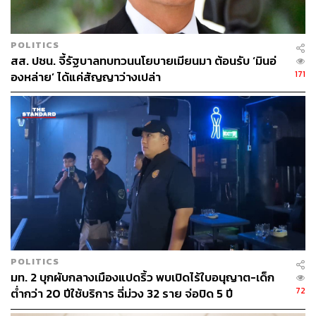
POLITICS
สส. ปชน. จี้รัฐบาลทบทวนนโยบายเมียนมา ต้อนรับ ‘มินอ่
171
องหล่าย’ ได้แค่สัญญาว่างเปล่า
POLITICS
มท. 2 บุกผับกลางเมืองแปดริ้ว พบเปิดไร้ใบอนุญาต-เด็ก
72
ต่ำกว่า 20 ปีใช้บริการ ฉี่ม่วง 32 ราย จ่อปิด 5 ปี