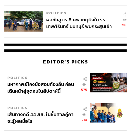
ชั่วคราว หลังเหตุใช้อาวุธปืนภายใน
โรงเรียนคลี่คลาย
POLITICS
ผลชันสูตร 8 ศพ เหตุยิงใน รร.
718
เทพศิรินทร์ นนทบุรี พบกระสุนเข้า
จุดสำคัญ ‘ศีรษะ-หน้าอก’ ครูถูกยิง
4 นัด จากระยะไกล
EDITOR'S PICKS
POLITICS
มหากาพย์โกงข้อสอบท้องถิ่น ก่อน
575
เดินหน้าสู่จุดจบในสัปดาห์นี้
POLITICS
เส้นทางคดี 44 สส. ในชั้นศาลฎีกา
210
จะรู้ผลเมื่อไร