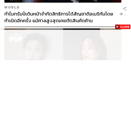
WORLD
ทำไมทรัมป์เดินหน้าจำกัดสิทธิการได้สัญชาติอเมริกันโดย
...
กำเนิดอีกครั้ง แม้ศาลสูงสุดเคยตัดสินคัดค้าน
ENTERTAINMENT
เก้า นพเก้า และ พาย รินรดา เตรียมร่วมงานกันใน ‘รสกาล
...
Enchanted Taste In Time’