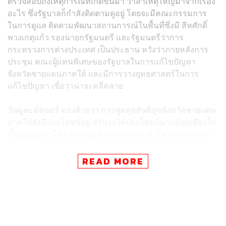
ตรวจสอบถึงเหตุการณ์ที่เกิดขึ้นมา ว่าสาเหตุใหญ่มาจากเรื่อง
อะไร ซึ่งรัฐบาลก็กําลังติดตามดูอยู่ โดยจะมีคณะกรรมการ
ในการดูแล ติดตามพัฒนาสถานการณ์ในพื้นที่ซึ่งมี สีหศักดิ์
พวงเกตุแก้ว รองนายกรัฐมนตรี และรัฐมนตรีว่าการ
กระทรวงการต่างประเทศ เป็นประธาน หวังว่าภายหลังการ
ประชุม คณะผู้แทนพิเศษของรัฐบาลในการแก้ไขปัญหา
จังหวัดชายแดนภาคใต้ และมีการวางยุทธศาสตร์ในการ
แก้ไขปัญหา เชื่อว่าน่าจะคลี่คลาย
วันมูหะมัดนอร์ มองด้วยว่า การพูดคุยสันติสุขจังหวัดชายแดน
ภาคใต้ยังมีประโยชน์อยู่ ส่วนจะได้ประโยชน์มากน้อยเพียงใด
ขึ้นอยู่กับการให้ความร่วมมือ และความจริงใจในการแก้ไข
ปัญหาความปลอดภัยของพี่น้องประชาชน จากพื้นที่ไม่
ปลอดภัย การพัฒนาก็เป็นไปได้ยาก โดยจะมีการพูดคุย
READ MORE
สันติสุขปลายเดือนมิถุนายนนี้
วันมูหะมัดนอร์ กล่าวอีกว่า ขณะนี้มีคณะเล็ก ไปเตรียมการ
เพื่อการพูดคุยล่วงหน้าแล้ว เพื่อวางกรอบของการพูดคุย