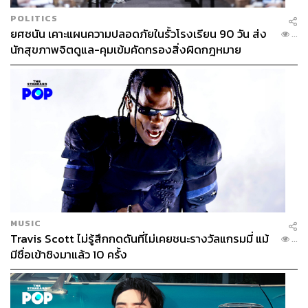
POLITICS
ยศชนัน เคาะแผนความปลอดภัยในรั้วโรงเรียน 90 วัน ส่ง
...
นักสุขภาพจิตดูแล-คุมเข้มคัดกรองสิ่งผิดกฎหมาย
MUSIC
Travis Scott ไม่รู้สึกกดดันที่ไม่เคยชนะรางวัลแกรมมี่ แม้
...
มีชื่อเข้าชิงมาแล้ว 10 ครั้ง