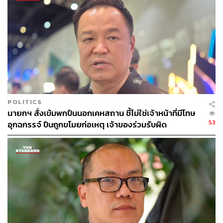
POLITICS
นายกฯ สั่งเข้มพกปืนนอกเคหสถาน ชี้ไม่ใช่เจ้าหน้าที่มีโทษ
53
อุกฉกรรจ์ ปืนถูกขโมยก่อเหตุ เจ้าของร่วมรับผิด