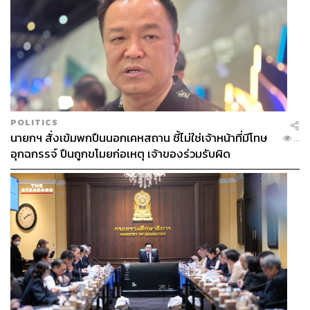
POLITICS
นายกฯ สั่งเข้มพกปืนนอกเคหสถาน ชี้ไม่ใช่เจ้าหน้าที่มีโทษ
...
อุกฉกรรจ์ ปืนถูกขโมยก่อเหตุ เจ้าของร่วมรับผิด