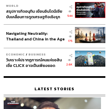
WORLD
สรุปภารกิจอนุทิน เยือนอินโดนีเซีย
544
ขับเคลื่อนการทูตเศรษฐกิจเชิงรุก
ประกาศหุ้นส่วนยุทธศาสตร์ไทย –
อินโดนีเซีย
Navigating Neutrality:
Thailand and China in the Age
175
of a New Global Order
ECONOMIC
/
BUSINESS
วิเคราะห์ปรากฏการณ์คนแห่ขอสิน
2.6K
เชื่อ CLICX อาจเป็นเพียงยอด
ภูเขาน้ำแข็ง ของปัญหาหนี้ครัว
เรือนไทยที่ถูกซุกไว้
LATEST STORIES