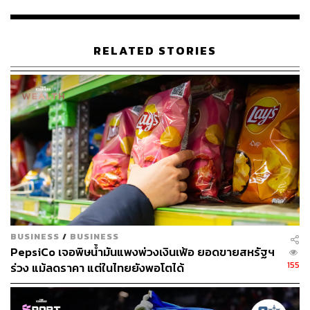
Robotics ในช่วงฤดูร้อนปีหน้านี้”
RELATED STORIES
BUSINESS
/
BUSINESS
นี่ไม่ใช่ครั้งแรกที่ Walmart หันมาให้ความสนใจกับ
PepsiCo เจอพิษน้ำมันแพงพ่วงเงินเฟ้อ ยอดขายสหรัฐฯ
เทคโนโลยีจำพวกหุ่นยนต์ เพราะก่อนหน้านี้ในช่วงเดือน
155
ร่วง แม้ลดราคา แต่ในไทยยังพอโตได้
ตุลาคม พวกเขาก็เพิ่งเริ่มทดลองใช้งานหุ่นยนต์เติมสินค้า
อัตโนมัติบนชั้นวางสินค้ามาแล้วในกว่า 50 สาขา หรือการ
เพิ่มช่องชำระสินค้าด้วยตนเอง (ไม่มีพนักงานคิดเงินให้) จึง