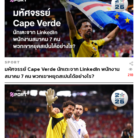
อาจตีความได้ว่าห้างขายสินค้าและของชำเจ้านี้อาจมีความ
พยายามในการปรับลดการพึ่งพาทรัพยากรมนุษย์อยู่กลายๆ
อย่างไรก็ดี ในช่วงที่เปิดตัวหุ่นเติมสินค้า Walmart ก็เคยออก
มาคลายข้อสงสัยแล้วว่าการทดลองใช้งานหุ่นยนต์จะไม่ส่ง
ผลให้พวกเขาลดอัตราการว่าจ้างแรงงานมนุษย์แต่อย่างใด
ในทางตรงกันข้าม พวกมันจะเข้ามาช่วยลดภาระหน้าที่ให้
พนักงานของ Walmart ใส่ใจกับงานด้านการขายและงาน
SPORT
บริการได้เต็มเวลามากขึ้น
มหัศจรรย์ Cape Verde นักเตะจาก LinkedIn พนักงาน
218
สมาคม 7 คน พวกเขาหยุดสเปนได้อย่างไร?
อ้างอิง:
www.linkedin.com/pulse/move-over-google-tesla-wal
mart-quietly-testing-vehicle-chip-cutter
www.engadget.com/2017/11/22/walmart-testing-self-
driving-floor-scrubbing-robot
www.engadget.com/2017/10/26/walmart-tests-shelf-s
canning-robots