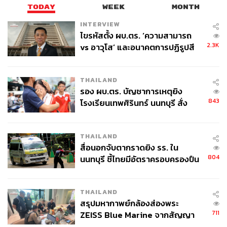
TODAY
WEEK
MONTH
INTERVIEW
ไขรหัสตั้ง ผบ.ตร. ‘ความสามารถ
2.3K
vs อาวุโส’ และอนาคตการปฏิรูปสี
กากี กับ พล.ต.อ. เอก อังสนานนท์
THAILAND
รอง ผบ.ตร. บัญชาการเหตุยิง
843
โรงเรียนเทพศิรินทร์ นนทบุรี สั่ง
ค้นหา 2 รอบยืนยันไร้คนติดค้าง พบ
ศพปู่-ย่าที่บ้านพักผู้ก่อเหตุ
THAILAND
สื่อนอกจับตากราดยิง รร. ใน
804
นนทบุรี ชี้ไทยมีอัตราครอบครองปืน
สูงในระดับต้นของภูมิภาค
THAILAND
สรุปมหากาพย์กล้องส่องพระ
711
ZEISS Blue Marine จากสัญญา
ผลิต 8.3 ล้าน สู่ข้อพิพาท ‘มา