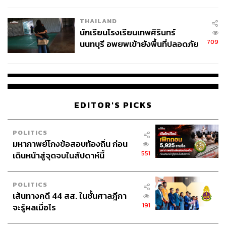
เวลล์ฯ’ ฟ้อง ‘โทน บางแค’ ผิดนัด
THAILAND
จ่ายหนี้-แอบระบุแบรนด์
นักเรียนโรงเรียนเทพศิรินทร์
709
นนทบุรี อพยพเข้ายังพื้นที่ปลอดภัย
ชั่วคราว หลังเหตุใช้อาวุธปืนภายใน
โรงเรียนคลี่คลาย
EDITOR'S PICKS
POLITICS
มหากาพย์โกงข้อสอบท้องถิ่น ก่อน
551
เดินหน้าสู่จุดจบในสัปดาห์นี้
POLITICS
เส้นทางคดี 44 สส. ในชั้นศาลฎีกา
191
จะรู้ผลเมื่อไร