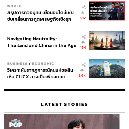
WORLD
สรุปภารกิจอนุทิน เยือนอินโดนีเซีย
532
ขับเคลื่อนการทูตเศรษฐกิจเชิงรุก
ประกาศหุ้นส่วนยุทธศาสตร์ไทย –
อินโดนีเซีย
Navigating Neutrality:
Thailand and China in the Age
164
of a New Global Order
BUSINESS
/
ECONOMIC
วิเคราะห์ปรากฏการณ์คนแห่ขอสิน
2.6K
เชื่อ CLICX อาจเป็นเพียงยอด
ภูเขาน้ำแข็ง ของปัญหาหนี้ครัว
เรือนไทยที่ถูกซุกไว้
LATEST STORIES