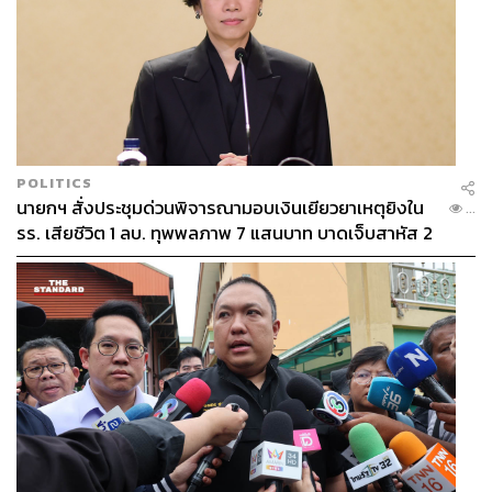
POLITICS
นายกฯ สั่งประชุมด่วนพิจารณามอบเงินเยียวยาเหตุยิงใน
...
รร. เสียชีวิต 1 ลบ. ทุพพลภาพ 7 แสนบาท บาดเจ็บสาหัส 2
แสนบาท บาดเจ็บเล็กน้อย 1 แสนบาท