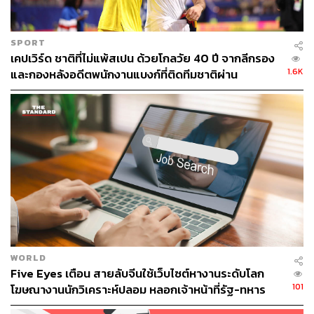
TAGS:
Walmart
Brain Corp
Linkedin
Robot
SPORT
เคปเวิร์ด ชาติที่ไม่แพ้สเปน ด้วยโกลวัย 40 ปี จากลีกรอง
1.6K
และกองหลังอดีตพนักงานแบงก์ที่ติดทีมชาติผ่าน
LinkedIn
99
ABOUT THE AUTHOR
ปณชัย อารีเพิ่มพร
นักการตลาดผู้ฝักใฝ่ในแวดวงนวัตกรรมและ
เทคโนโลยี แต่บางทีก็เผลอมีใจให้วัฒนธรรม
POP อยู่ร่ำไป ใช้เวลาว่างไปกับการเสพศิลป์
WORLD
และเฝ้ามองปรากฏการณ์ทางสังคม
Five Eyes เตือน สายลับจีนใช้เว็บไซต์หางานระดับโลก
101
โฆษณางานนักวิเคราะห์ปลอม หลอกเจ้าหน้าที่รัฐ-ทหาร
เอาข้อมูลลับ