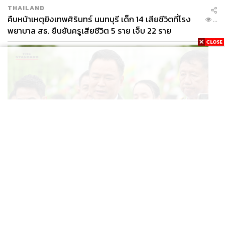
THAILAND
คืบหน้าเหตุยิงเทพศิรินทร์ นนทบุรี เด็ก 14 เสียชีวิตที่โรง
...
พยาบาล สธ. ยืนยันครูเสียชีวิต 5 ราย เจ็บ 22 ราย
POLITICS
อนุทินบอกโรมปมทุจริตสอบท้องถิ่น นายกฯไม่มีหน้าที่ดู
...
TOR แต่มีหน้าที่หาคนผิดมาลงโทษ