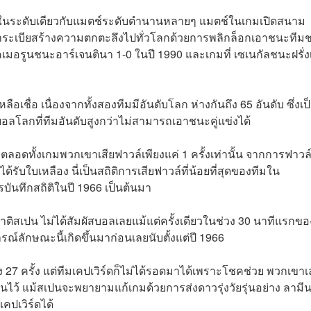
ู่ในระดับเดียวกับแมตช์ระดับตำนานหลายๆ แมตช์ในเกมเปิดสนาม
าระเบียสร้างความตกตะลึงไปทั่วโลกด้วยการพลิกล็อกเอาชนะทีมช
เมอรูนชนะอาร์เจนตินา 1-0 ในปี 1990 และเกมที่ เซเนกัลชนะฝรั่
ลือเชื่อ เนื่องจากทั้งสองทีมมีอันดับโลก ห่างกันถึง 65 อันดับ ซึ่งเป
ตบอลโลกที่ทีมอันดับสูงกว่าไม่สามารถเอาชนะคู่แข่งได้
ยตลอดทั้งเกมพวกเขาเสียฟาวล์เพียงแค่ 1 ครั้งเท่านั้น จากการฟาวล
ด้รับใบเหลือง นี่เป็นสถิติการเสียฟาวล์ที่น้อยที่สุดของทีมใน
บันทึกสถิติในปี 1966 เป็นต้นมา
ติสเปน ไม่ได้สัมผัสบอลเลยแม้แต่ครั้งเดียวในช่วง 30 นาทีแรกขอ
ารณ์ลักษณะนี้เกิดขึ้นมาก่อนเลยนับตั้งแต่ปี 1966
 27 ครั้ง แต่ทีมเคปเวิร์ดก็ไม่ได้รอดมาได้เพราะโชคช่วย พวกเขาเ
ผนไว้ แม้สเปนจะพยายามแก้เกมด้วยการส่งดาวรุ่งวัยรุ่นอย่าง ลามี
คปเวิร์ดได้