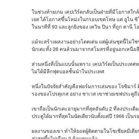
ในช่วงท้ายเกม เคปเวิร์ดกลับเป็นฝ่ายที่มีโอกาสใกล้
เจส ได้โอกาสขึ้นโหม่งในกรอบเขตโทษ แต่ อูไน ซ
ในนาทีที่ 93 และลูกยิงของ เควิน ปินา ที่ถูก ดานี 
แม้จะสร้างผลงานอย่างโดดเด่น แต่ผู้เล่นชุดนี้ไม่ใช่
นักเตะทั้ง 26 คนล้วนมาจากสโมสรที่อยู่นอกเหนือ
ส่วนหนึ่งที่เป็นแบบนั้นเพราะ เคปเวิร์ดเป็นประเทศ
ไม่ได้มีลีกฟุตบอลชั้นนำในประเทศ
หนึ่งในปัจจัยสำคัญคือฟอร์มการเล่นของ โจซิมาร์ ดิ
รองของโปรตุเกส อย่าง ชาเวส เขาช่วยเซฟประตูถึง 
เขาถือเป็นนักเตะอายุมากที่สุดอันดับ 2 ที่ลงประเด
ประตูได้มากที่สุดในนัดเดียวนับตั้งแต่ปี 1966 เป็นร
ผลงานของเขา ทำให้ยอดผู้ติดตามในโซเชียลมีเดียข
ล่าสุดขึ้นไปเกือบ 3 ล้านคนแล้ว