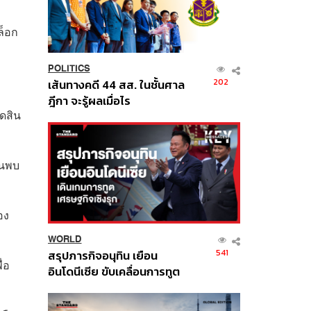
ล็อก
POLITICS
202
เส้นทางคดี 44 สส. ในชั้นศาล
ฎีกา จะรู้ผลเมื่อไร
ัดสิน
้นพบ
อง
WORLD
541
สรุปภารกิจอนุทิน เยือน
่อ
อินโดนีเซีย ขับเคลื่อนการทูต
เศรษฐกิจเชิงรุก ประกาศหุ้น
ส่วนยุทธศาสตร์ไทย –