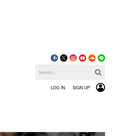
LOG IN
SIGN UP