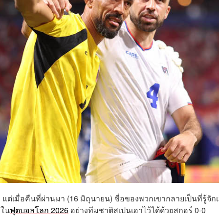
แต่เมื่อคืนที่ผ่านมา (16 มิถุนายน) ชื่อของพวกเขากลายเป็นที่รู้จักเ
งใน
ฟุตบอลโลก 2026
อย่างทีมชาติสเปนเอาไว้ได้ด้วยสกอร์ 0-0