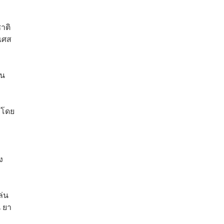
าติ
งเศส
็น
์โดย
ง
ล่น
น ยา