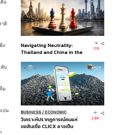
่คือ
อินโดนีเซีย
ชาติ
ิ่ง
Navigating Neutrality:
170
Thailand and China in the
Age of a New Global
Order
ดับ
ทีม
สเปน
BUSINESS
/
ECONOMIC
2.6K
วิเคราะห์ปรากฏการณ์คนแห่
ขอสินเชื่อ CLICX อาจเป็น
ก
เพียงยอดภูเขาน้ำแข็ง ของ