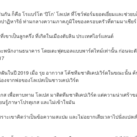
เช่นกัน ก็คือ โรแบร์โต ‘ปิโก’ โลเปส ที่โชว์ฟอร์มยอดเยี่ยมและช่วยบ
่างปาฏิหาริย์ ท่ามกลางความภาคภูมิใจของครอบครัวที่ตามมาเชียร์
่เขาเป็นลูกครึ่ง ที่เกิดในเมืองดับลิน ประเทศไอร์แลนด์
่อและพนักงานธนาคาร โดยเตะฟุตบอลแบบพาร์ตไทม์เท่านั้น ก่อนจะต
17
ดฝันในปี 2019 เมื่อ รุย อากวาส โค้ชทีมชาติเคปเวิร์ดในขณะนั้น ค
ื่องจากพ่อของโลเปสเป็นชาวเคปเวิร์ด
กส เพื่อทาบทาม โลเปส มาติดทีมชาติเคปเวิร์ด แต่ความน่าเศร้าข
ยเรียนรู้ภาษาโปรตุเกส และไม่เข้าใจมัน
ราะเขาคิดว่าเป็นข้อความสแปม และไม่อยากเสียเวลาไปนั่งแปลเพื