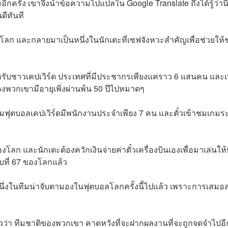
ีกครั้ง เขาจึงนำข้อความไปแปลใน Google Translate ถึงได้รู้ว่านี
ดีทันที
อลโลก และกลายมาเป็นหนึ่งในนักเตะที่เซฟจังหวะสำคัญเพื่อช่วยให้
รับชาวเคปเวิร์ด ประเทศที่มีประชากรเพียงแค่ราว 6 แสนคน และเพ
ของพวกเขามีอายุเพิ่งผ่านพ้น 50 ปีไปหมาดๆ
ุตบอลเคปเวิร์ดมีพนักงานประจำเพียง 7 คน และตั๋วเข้าชมเกมระ
งโลก และนักเตะต้องควักเงินจ่ายค่าตั๋วเครื่องบินเองเพื่อมาเล่นให้
ดับที่ 67 ของโลกแล้ว
หนึ่งในทีมน่าจับตามองในฟุตบอลโลกครั้งนี้ไปแล้ว เพราะการเสมอ
่าวว่า ทีมชาติของพวกเขา คาดหวังที่จะฝากผลงานที่จะถูกจดจำไปอี