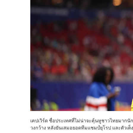
เคปเวิร์ด ชื่อประเทศที่ไม่น่าจะคุ้นหูชาวไทยมากนัก 
วงกว้าง หลังยันเสมอยอดทีมแชมป์ยุโรป และตัวเต็