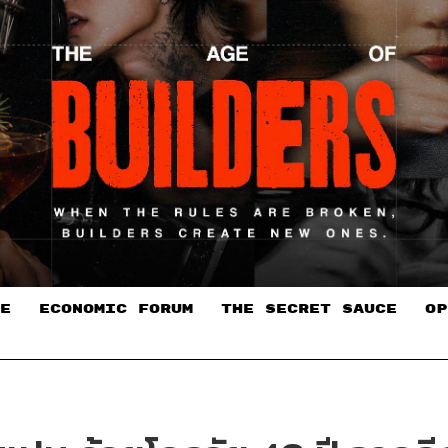
E
ECONOMIC FORUM
THE SECRET SAUCE​
OP