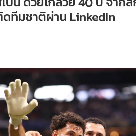
แพ้สเปน ด้วยโกลวัย 40 ปี จา
ิดทีมชาติผ่าน LinkedIn