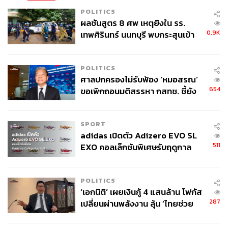
POLITICS
ผลชันสูตร 8 ศพ เหตุยิงใน รร.
0.9K
เทพศิรินทร์ นนทบุรี พบกระสุนเข้า
จุดสำคัญ ‘ศีรษะ-หน้าอก’ ครูถูกยิง
4 นัด จากระยะไกล
POLITICS
ศาลปกครองไม่รับฟ้อง ‘หมอสรณ’
654
ขอเพิกถอนมติสรรหา กสทช. ชี้ยัง
ไม่ใช่ผู้เดือดร้อนเสียหาย
SPORT
adidas เปิดตัว Adizero EVO SL
511
EXO คอลเล็กชันพิเศษรับฤดูกาล
College Football
POLITICS
‘เอกนิติ’ เผยเงินกู้ 4 แสนล้าน โฟกัส
287
เปลี่ยนผ่านพลังงาน ลุ้น ‘ไทยช่วย
ไทยพลัส’ เฟส 2 รอประเมินความ
เหมาะสม