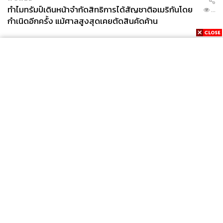
ทำไมทรัมป์เดินหน้าจำกัดสิทธิการได้สัญชาติอเมริกันโดย
...
กำเนิดอีกครั้ง แม้ศาลสูงสุดเคยตัดสินคัดค้าน
News
Wealth
Pop
Podcast
Video
Now
Opinion
Careers
Events
Privacy
About
Contact
Policy
FOR
ADVERTISING
MEMBERSHIP