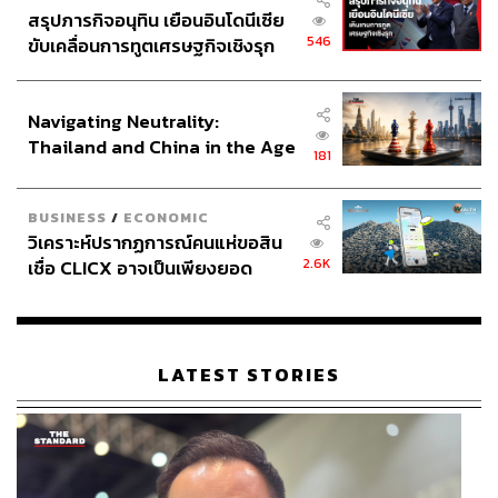
สรุปภารกิจอนุทิน เยือนอินโดนีเซีย
546
ขับเคลื่อนการทูตเศรษฐกิจเชิงรุก
ประกาศหุ้นส่วนยุทธศาสตร์ไทย –
อินโดนีเซีย
Navigating Neutrality:
Thailand and China in the Age
181
of a New Global Order
BUSINESS
/
ECONOMIC
วิเคราะห์ปรากฏการณ์คนแห่ขอสิน
2.6K
เชื่อ CLICX อาจเป็นเพียงยอด
ภูเขาน้ำแข็ง ของปัญหาหนี้ครัว
เรือนไทยที่ถูกซุกไว้
LATEST STORIES