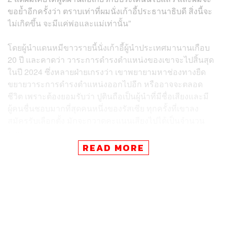
ขอย้ำอีกครั้งว่า ตราบเท่าที่ผมนั่งเก้าอี้ประธานาธิบดี สิ่งนี้จะ
ไม่เกิดขึ้น จะมีแค่พ่อและแม่เท่านั้น”
โดยผู้นำแดนหมีขาวรายนี้นั่งเก้าอี้ผู้นำประเทศมานานเกือบ
20 ปี และคาดว่า วาระการดำรงตำแหน่งของเขาจะไปสิ้นสุด
ในปี 2024 ซึ่งหลายฝ่ายเกรงว่า เขาพยายามหาช่องทางยืด
ขยายวาระการดำรงตำแหน่งออกไปอีก หรืออาจจะตลอด
ชีวิต เพราะต้องยอมรับว่า ปูตินถือเป็นผู้นำที่มีชื่อเสียงและมี
ผู้คนชื่นชอบมากที่สุดคนหนึ่งของรัสเซีย ทุกครั้งที่เขาลง
สมัครรับเลือกตั้ง มักจะกวาดคะแนนเสียงไปได้เป็นจำนวน
มาก
READ MORE
กลุ่มผู้มีความหลากหลายทางเพศ (LGBTQ) ถือเป็นกลุ่มชาย
ขอบในรัสเซีย อีกทั้งยังถูกเลือกปฏิบัติและตกเป็นเหยื่อของ
ความรุนแรงบ่อยครั้ง
โดยประเทศแห่งนี้มักมีข่าวเกี่ยวกับกระแสเกลียดกลัวคนรัก
เพศเดียวกันเป็นระยะๆ ตลอดระยะเวลาเกือบ 2 ทศวรรษ ปูติน