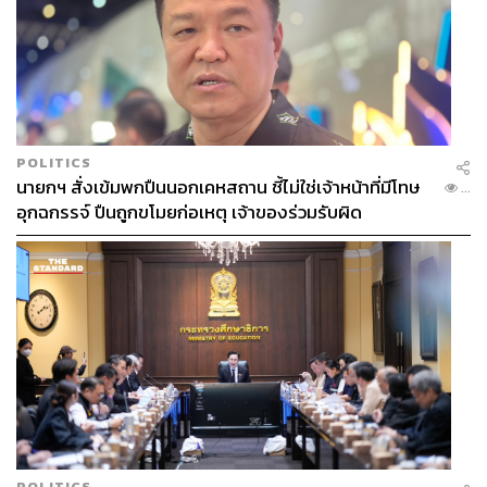
POLITICS
นายกฯ สั่งเข้มพกปืนนอกเคหสถาน ชี้ไม่ใช่เจ้าหน้าที่มีโทษ
...
อุกฉกรรจ์ ปืนถูกขโมยก่อเหตุ เจ้าของร่วมรับผิด
POLITICS