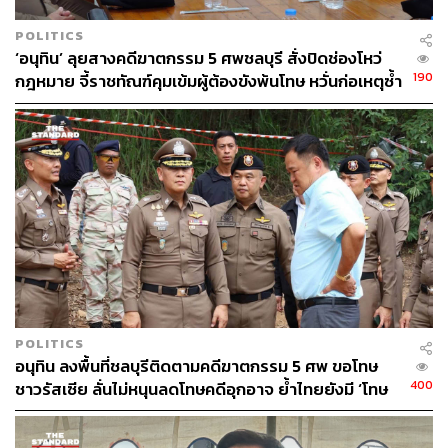
POLITICS
‘อนุทิน’ ลุยสางคดีฆาตกรรม 5 ศพชลบุรี สั่งปิดช่องโหว่
190
กฎหมาย จี้ราชทัณฑ์คุมเข้มผู้ต้องขังพ้นโทษ หวั่นก่อเหตุซ้ำ
รอย
POLITICS
อนุทิน ลงพื้นที่ชลบุรีติดตามคดีฆาตกรรม 5 ศพ ขอโทษ
400
ชาวรัสเซีย ลั่นไม่หนุนลดโทษคดีอุกอาจ ย้ำไทยยังมี ‘โทษ
ประหาร’