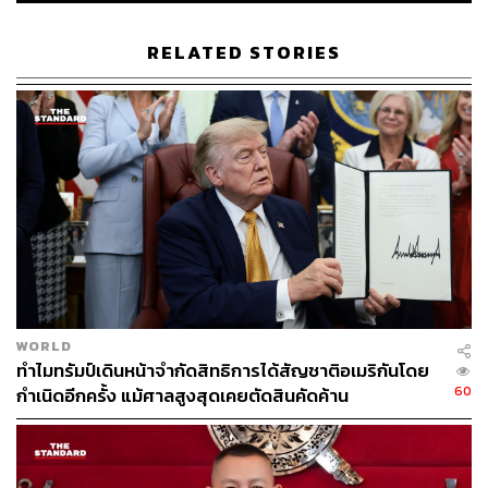
Vladimir Putin
Russia
RELATED STORIES
137
ABOUT THE AUTHOR
ณรงค์กร มโนจันทร์เพ็ญ
WORLD
Content Creator กองบรรณาธิการข่าว THE
ทำไมทรัมป์เดินหน้าจำกัดสิทธิการได้สัญชาติอเมริกันโดย
STANDARD
60
กำเนิดอีกครั้ง แม้ศาลสูงสุดเคยตัดสินคัดค้าน