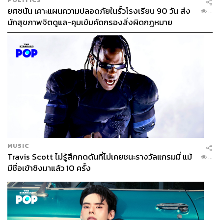
ยศชนัน เคาะแผนความปลอดภัยในรั้วโรงเรียน 90 วัน ส่ง
...
นักสุขภาพจิตดูแล-คุมเข้มคัดกรองสิ่งผิดกฎหมาย
MUSIC
Travis Scott ไม่รู้สึกกดดันที่ไม่เคยชนะรางวัลแกรมมี่ แม้
...
มีชื่อเข้าชิงมาแล้ว 10 ครั้ง