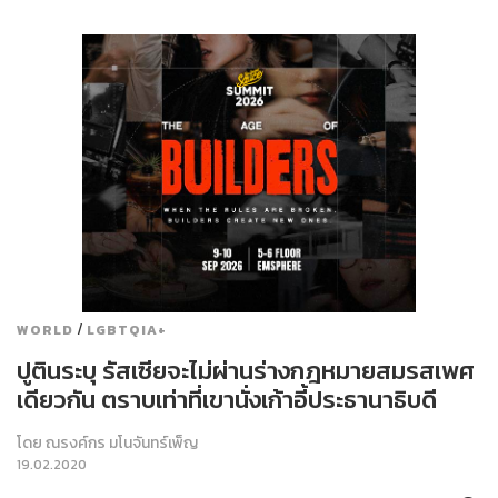
/
WORLD
LGBTQIA+
ปูตินระบุ รัสเซียจะไม่ผ่านร่างกฎหมายสมรสเพศ
เดียวกัน ตราบเท่าที่เขานั่งเก้าอี้ประธานาธิบดี
โดย
ณรงค์กร มโนจันทร์เพ็ญ
19.02.2020