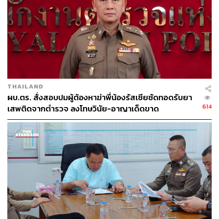
THAILAND
ผบ.ตร. สั่งสอบปมผู้ต้องหาฆ่าพี่น้องรัสเซียซัดทอดรับยา
614
เสพติดจากตำรวจ ลงโทษวินัย-อาญาเด็ดขาด