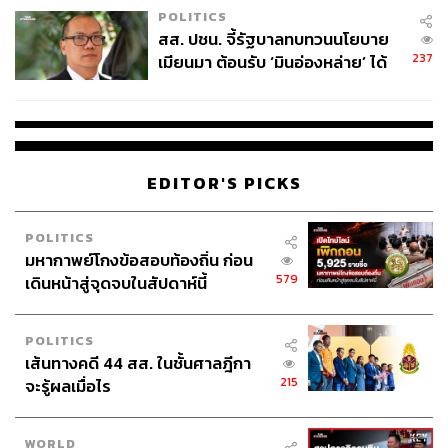
POLITICS
สส. ปชน. จี้รัฐบาลทบทวนนโยบาย
237
เมียนมา ต้อนรับ ‘มินอ่องหล่าย’ ได้
แค่สัญญาว่างเปล่า
EDITOR'S PICKS
POLITICS
มหากาพย์โกงข้อสอบท้องถิ่น ก่อน
579
เดินหน้าสู่จุดจบในสัปดาห์นี้
POLITICS
เส้นทางคดี 44 สส. ในชั้นศาลฎีกา
215
จะรู้ผลเมื่อไร
WORLD