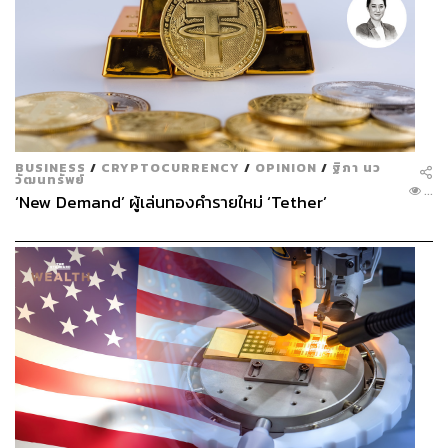
BUSINESS
/
CRYPTOCURRENCY
/
OPINION
/
ฐิภา นว
วัฒนทรัพย์
...
‘New Demand’ ผู้เล่นทองคำรายใหม่ ‘Tether’