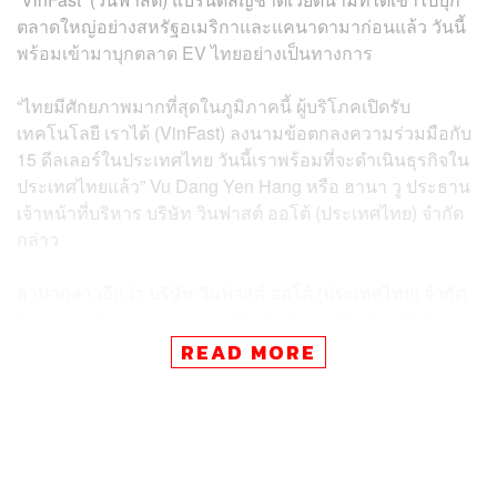
ตลาดใหญ่อย่างสหรัฐอเมริกาและแคนาดามาก่อนแล้ว วันนี้
พร้อมเข้ามาบุกตลาด EV ไทยอย่างเป็นทางการ
“ไทยมีศักยภาพมากที่สุดในภูมิภาคนี้ ผู้บริโภคเปิดรับ
เทคโนโลยี
เราได้ (VinFast) ลงนามข้อตกลงความร่วมมือกับ
15 ดีลเลอร์ในประเทศไทย
วันนี้เราพร้อมที่จะดำเนินธุรกิจใน
ประเทศไทยแล้ว
” Vu Dang Yen Hang หรือ ฮานา วู ประธาน
เจ้าหน้าที่บริหาร บริษัท วินฟาสต์ ออโต้ (ประเทศไทย) จำกัด
กล่าว
ฮานากล่าวอีกว่า บริษัท วินฟาสต์ ออโต้ (ประเทศไทย) จำกัด
ได้ลงนามข้อตกลงความร่วมมือ (Letter of Intent: LOI) กับ 15
ดีลเลอร์ในงาน Bangkok International Motor Show ครั้งที่
READ MORE
45
ตามข้อตกลงดังกล่าว VinFast และดีลเลอร์จะร่วมมือกัน
อย่างเต็มที่เพื่อเปิดโชว์รูมให้ได้ 22 แห่ง โดยเน้นพื้นที่ถนน
สายหลักทั้งในเขตกรุงเทพฯ และปริมณฑล