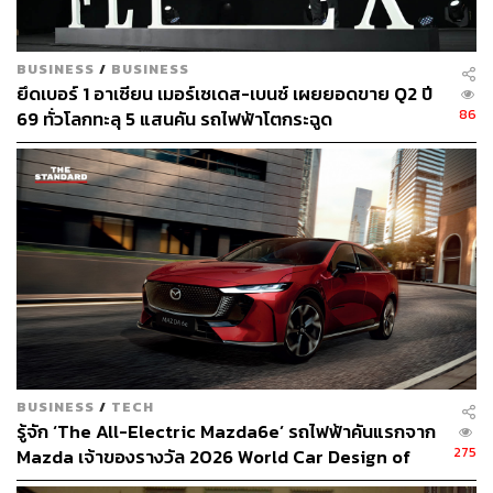
ตะวันออกกลาง และล่าสุดคือไทย
นอกจากนี้ ในด้านการผลิต บริษัทกำลังเร่งสร้างโรงงานผลิต
BUSINESS
/
BUSINESS
ยึดเบอร์ 1 อาเซียน เมอร์เซเดส-เบนซ์ เผยยอดขาย Q2 ปี
รถยนต์ไฟฟ้าในสหรัฐอเมริกาและอินเดีย และมีแผนสร้าง
86
69 ทั่วโลกทะลุ 5 แสนคัน รถไฟฟ้าโตกระฉูด
โรงงานเพิ่มเติมในอินโดนีเซียอีกด้วย ส่วนไทยขึ้นอยู่กับ
โอกาสในอนาคต หากมีการเติบโตที่ดี ซึ่งระหว่างนี้ก็ได้หารือ
กับสำนักงานคณะกรรมการส่งเสริมการลงทุน (BOI) เป็น
ระยะ
รู้จัก VinFast
บริษัทก่อตั้งขึ้นเมื่อ 7 ปีที่แล้ว เป็นธุรกิจในเครือ Vingroup
โดยมี Pham Nhat Vuong มหาเศรษฐีที่ร่ำรวยที่สุดใน
เวียดนาม เป็นผู้บริหาร โดย Vingroup เป็นกลุ่มทุนที่ใหญ่ที่สุด
BUSINESS
/
TECH
ของเวียดนามที่ทำธุรกิจไม่ว่าจะเป็นอสังหาริมทรัพย์
รู้จัก ‘The All-Electric Mazda6e’ รถไฟฟ้าคันแรกจาก
โทรคมนาคม โรงพยาบาล ค้าปลีก โรงแรม
275
Mazda เจ้าของรางวัล 2026 World Car Design of
the Year [ADVERTORIAL]