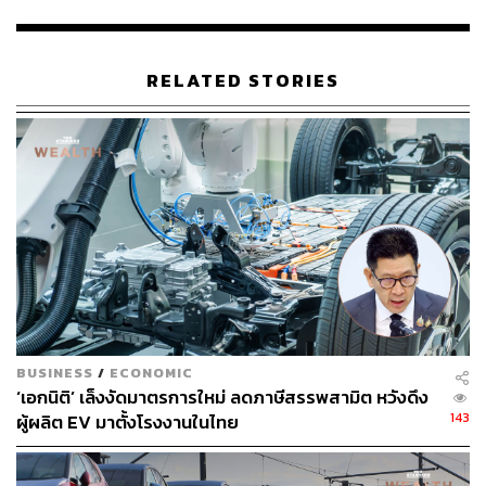
RELATED STORIES
ฮานาบอกว่า สำหรับภารกิจแรกๆ ที่ต้องทำให้สำเร็จในการ
เข้ามาเปิดธุรกิจในไทย 3 ข้อ คือ 1. จดทะเบียนตั้งบริษัท
ดำเนินธุรกิจตามเงื่อนไขของภาครัฐ, 2. สรรหาพันธมิตรเพื่อ
สร้างเครือข่ายผู้จำหน่ายที่เข้มแข็ง และ 3. สร้างทีมงานใน
ประเทศไทยให้แข็งแกร่ง
BUSINESS
/
ECONOMIC
สำหรับปัจจัยที่เลือกเข้ามาทำตลาดในไทยเวลานี้ เนื่องจาก
‘เอกนิติ’ เล็งงัดมาตรการใหม่ ลดภาษีสรรพสามิต หวังดึง
ประเทศไทยมีอัตราการใช้ยานยนต์ไฟฟ้าสูง และมีความ
143
ผู้ผลิต EV มาตั้งโรงงานในไทย
พร้อมด้านสถานีชาร์จเป็นโครงสร้างพื้นฐาน คาดว่าสิ่งเหล่า
นี้จะช่วยให้บริษัทสามารถนำเสนอยานยนต์ไฟฟ้าหลากหลาย