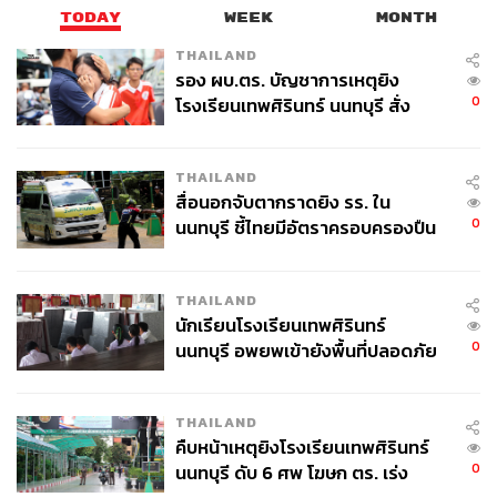
TODAY
WEEK
MONTH
THAILAND
รอง ผบ.ตร. บัญชาการเหตุยิง
0
โรงเรียนเทพศิรินทร์ นนทบุรี สั่ง
ค้นหา 2 รอบยืนยันไร้คนติดค้าง พบ
TAGS:
EV
ตลาดรถยนต์ไทย
ตลาดรถยนต์ไฟฟ้า
VinFast
รถยนต์ไฟฟ้า - Electric Vehicle
ศพปู่-ย่าที่บ้านพักผู้ก่อเหตุ
THAILAND
สื่อนอกจับตากราดยิง รร. ใน
0
นนทบุรี ชี้ไทยมีอัตราครอบครองปืน
สูงในระดับต้นของภูมิภาค
THAILAND
นักเรียนโรงเรียนเทพศิรินทร์
0
นนทบุรี อพยพเข้ายังพื้นที่ปลอดภัย
562
ชั่วคราว หลังเหตุใช้อาวุธปืนภายใน
โรงเรียนคลี่คลาย
THAILAND
ABOUT THE AUTHOR
คืบหน้าเหตุยิงโรงเรียนเทพศิรินทร์
0
เสาวลักษณ์ เขตสูงเนิน
นนทบุรี ดับ 6 ศพ โฆษก ตร. เร่ง
Content Creator THE STANDARD WEALTH