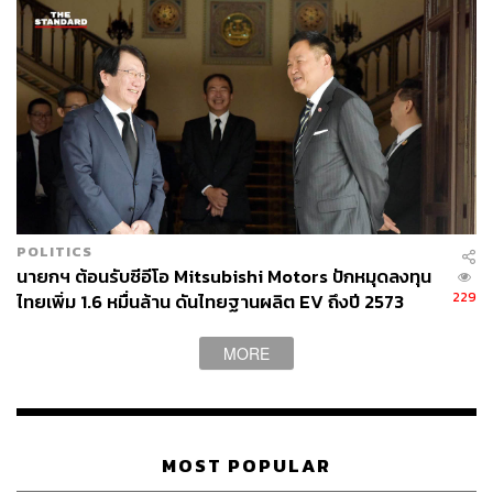
VinFast เริ่มต้นจากการเป็นผู้ผลิตรถจักรยานยนต์ไฟฟ้าภาย
ใต้แบรนด์ Klara ในปี 2018 ก่อนที่ในปีถัดมาบริษัทจะตัดสิน
ใจลงทุนตั้งโรงงานในเมืองไฮฟองเพื่อผลิตรถยนต์ไฟฟ้า โดย
โรงงานดังกล่าวมีไลน์การผลิตรถยนต์หลากหลายโมเดล ทั้ง
ที่เป็นอีโคคาร์ รถยนต์ซีดาน และ SUV
ผลิตและส่งออกรถให้
ลูกค้าในสหรัฐฯ แคนาดา และยุโรป
VinFast มีการเติบโตทางธุรกิจขึ้นตามลำดับ มีโรงงานผลิต
ระบบอัตโนมัติที่ใหญ่ที่สุดในอาเซียน เป็นหนึ่งในโรงงานผลิต
ที่ใหญ่ที่สุดในอาเซียนที่มีอุปกรณ์และโครงสร้างพื้นฐาน
POLITICS
ระดับโลก ด้วยกำลังการผลิตสูงสุด 300,000 คันต่อปี และ e-
นายกฯ ต้อนรับซีอีโอ Mitsubishi Motors ปักหมุดลงทุน
Scooters 500,000 คันต่อปี
229
ไทยเพิ่ม 1.6 หมื่นล้าน ดันไทยฐานผลิต EV ถึงปี 2573
อ้างอิง:
MORE
https://vinfastauto.com/en/
สามารถติดตาม THE STANDARD WEALTH
MOST POPULAR
ผ่านแอปพลิเคชันต่างๆ ที่คุณสะดวกหรือใช้งานอยู่แล้วได้เลย