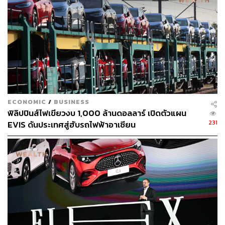
รุ่นเพื่อตอบโจทย์ไลฟ์สไตล์วิถีชีวิตคนเมือง
“ดีลเลอร์ที่ร่วมลงนามก็มองเห็นโอกาสทางธุรกิจจากแนว
โน้มการเติบโตและความสนใจของตลาด EV ไทยเช่นกัน”
อย่างไรก็ตาม นอกจากพื้นที่กรุงเทพฯ และปริมณฑลแล้ว
บริษัทจะขยายไปยังเมืองหลัก เช่น เชียงใหม่ ขอนแก่น
อุบลราชธานี พระนครศรีอยุธยา และชลบุรี
ECONOMIC
/
BUSINESS
“ปีนี้ถือเป็นปีแรกที่ VinFast ได้นำรถยนต์พวงมาลัยขวาที่มี
ฟิลิปปินส์ไฟเขียวงบ 1,000 ล้านดอลลาร์ เปิดตัวแผน
แผนจะทำตลาดในไทยมาจัดแสดงที่งานมอเตอร์โชว์ แต่การ
231
EVIS ดันประเทศสู่ฮับรถไฟฟ้าอาเซียน
เปิดตัวรถอย่างเป็นทางการจะเกิดขึ้นในช่วงไตรมาส 3 ด้วย”
สำหรับ VinFast ตั้งเป้าที่จะขยายตลาดไม่น้อยกว่า 50
ประเทศภายในปีนี้ นอกเหนือจากตลาดหลักอย่าง
สหรัฐอเมริกา แคนาดา และยุโรป
สำหรับภูมิภาคอาเซียนและตลาดเอเชีย VinFast เริ่มเข้าไป
ทำตลาดแล้ว ไม่ว่าจะเป็นอินเดีย อินโดนีเซีย ฟิลิปปินส์