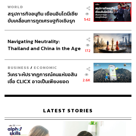
WORLD
สรุปภารกิจอนุทิน เยือนอินโดนีเซีย
542
ขับเคลื่อนการทูตเศรษฐกิจเชิงรุก
ประกาศหุ้นส่วนยุทธศาสตร์ไทย –
อินโดนีเซีย
Navigating Neutrality:
Thailand and China in the Age
172
of a New Global Order
BUSINESS
/
ECONOMIC
วิเคราะห์ปรากฏการณ์คนแห่ขอสิน
2.6K
เชื่อ CLICX อาจเป็นเพียงยอด
ภูเขาน้ำแข็ง ของปัญหาหนี้ครัว
เรือนไทยที่ถูกซุกไว้
LATEST STORIES