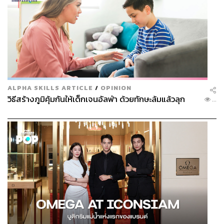
ALPHA SKILLS ARTICLE
/
OPINION
วิธีสร้างภูมิคุ้มกันให้เด็กเจนอัลฟ่า ด้วยทักษะล้มแล้วลุก
...