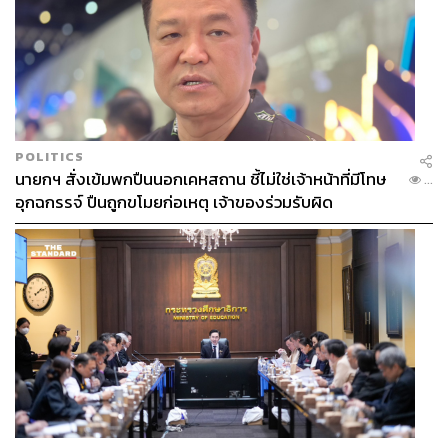
POLITICS
นายกฯ สั่งเข้มพกปืนนอกเคหสถาน ชี้ไม่ใช่เจ้าหน้าที่มีโทษ
...
อุกฉกรรจ์ ปืนถูกขโมยก่อเหตุ เจ้าของร่วมรับผิด