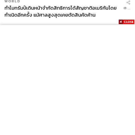
WORLD
ทำไมทรัมป์เดินหน้าจำกัดสิทธิการได้สัญชาติอเมริกันโดย
...
กำเนิดอีกครั้ง แม้ศาลสูงสุดเคยตัดสินคัดค้าน
News
Wealth
Pop
Podcast
Video
Now
Opinion
Careers
Events
Privacy
About
Contact
Policy
FOR
ADVERTISING
MEMBERSHIP