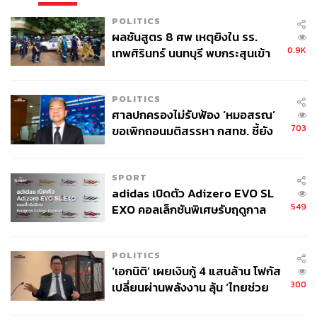
POLITICS
ผลชันสูตร 8 ศพ เหตุยิงใน รร.
0.9K
เทพศิรินทร์ นนทบุรี พบกระสุนเข้า
จุดสำคัญ ‘ศีรษะ-หน้าอก’ ครูถูกยิง
4 นัด จากระยะไกล
POLITICS
ศาลปกครองไม่รับฟ้อง ‘หมอสรณ’
703
ขอเพิกถอนมติสรรหา กสทช. ชี้ยัง
ไม่ใช่ผู้เดือดร้อนเสียหาย
SPORT
adidas เปิดตัว Adizero EVO SL
549
EXO คอลเล็กชันพิเศษรับฤดูกาล
College Football
POLITICS
‘เอกนิติ’ เผยเงินกู้ 4 แสนล้าน โฟกัส
300
เปลี่ยนผ่านพลังงาน ลุ้น ‘ไทยช่วย
ไทยพลัส’ เฟส 2 รอประเมินความ