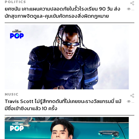
POLITICS
ยศชนัน เคาะแผนความปลอดภัยในรั้วโรงเรียน 90 วัน ส่ง
...
นักสุขภาพจิตดูแล-คุมเข้มคัดกรองสิ่งผิดกฎหมาย
MUSIC
Travis Scott ไม่รู้สึกกดดันที่ไม่เคยชนะรางวัลแกรมมี่ แม้
...
มีชื่อเข้าชิงมาแล้ว 10 ครั้ง