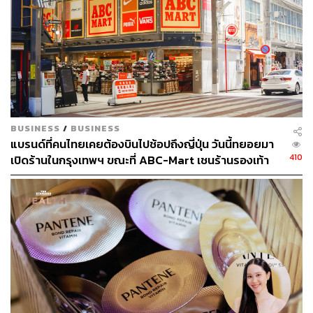
BUSINESS
/
BUSINESS
แบรนด์ที่คนไทยเคยต้องบินไปช้อปถึงญี่ปุ่น วันนี้ทยอยมา
410
เปิดร้านในกรุงเทพฯ ขณะที่ ABC-Mart เชนร้านรองเท้า
รายใหญ่ก็เริ่มมองตลาดนี้แล้ว