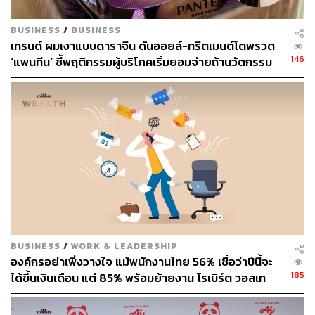
BUSINESS
/
BUSINESS
เทรนด์ ผมเงาแบบดาราจีน ดันออยล์-ทรีตเมนต์โตพรวด
146
‘แพนทีน’ ชี้พฤติกรรมผู้บริโภคเริ่มยอมจ่ายถ้านวัตกรรม
ตอบโจทย์
BUSINESS
/
WORK & LEADERSHIP
องค์กรอย่าเพิ่งวางใจ แม้พนักงานไทย 56% เชื่อว่าปีนี้จะ
185
ได้ขึ้นเงินเดือน แต่ 85% พร้อมย้ายงาน โรเบิร์ต วอลเท
อร์ส ชี้เงินเดือนไม่ใช่คำตอบเดียว