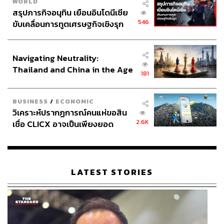
WORLD
สรุปภารกิจอนุทิน เยือนอินโดนีเซีย
546
ขับเคลื่อนการทูตเศรษฐกิจเชิงรุก
ประกาศหุ้นส่วนยุทธศาสตร์ไทย –
อินโดนีเซีย
Navigating Neutrality:
Thailand and China in the Age
181
of a New Global Order
BUSINESS
/
ECONOMIC
วิเคราะห์ปรากฏการณ์คนแห่ขอสิน
2.6K
เชื่อ CLICX อาจเป็นเพียงยอด
ภูเขาน้ำแข็ง ของปัญหาหนี้ครัว
เรือนไทยที่ถูกซุกไว้
LATEST STORIES