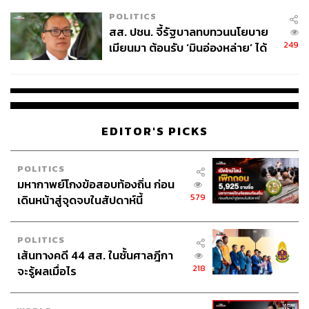
เหมาะสม
POLITICS
สส. ปชน. จี้รัฐบาลทบทวนนโยบาย
249
เมียนมา ต้อนรับ ‘มินอ่องหล่าย’ ได้
แค่สัญญาว่างเปล่า
EDITOR'S PICKS
POLITICS
มหากาพย์โกงข้อสอบท้องถิ่น ก่อน
579
เดินหน้าสู่จุดจบในสัปดาห์นี้
POLITICS
เส้นทางคดี 44 สส. ในชั้นศาลฎีกา
218
จะรู้ผลเมื่อไร