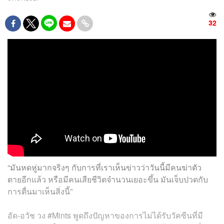
32
“มันหดหู่มากจริงๆ กับการที่เราเห็นข่าวว่าวันนี้มีคนฆ่าตัว
ตายอีกแล้ว หรือมีคนเสียชีวิตจำนวนเยอะขึ้น มันเจ็บปวดกับ
การตื่นมาเห็นสิ่งนี้”
อัด-อวัช วง #Mints พูดถึงปัญหาของการไม่ได้รับวัคซีนที่มี