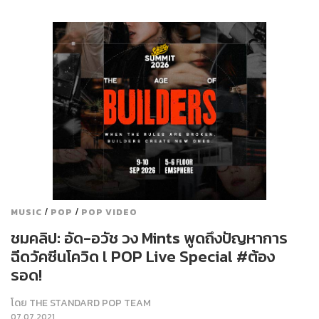
/
/
MUSIC
POP
POP VIDEO
ชมคลิป: อัด-อวัช วง Mints พูดถึงปัญหาการ
ฉีดวัคซีนโควิด l POP Live Special #ต้อง
รอด!
โดย
THE STANDARD POP TEAM
07.07.2021