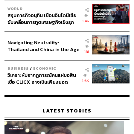
WORLD
สรุปภารกิจอนุทิน เยือนอินโดนีเซีย
546
ขับเคลื่อนการทูตเศรษฐกิจเชิงรุก
ประกาศหุ้นส่วนยุทธศาสตร์ไทย –
อินโดนีเซีย
Navigating Neutrality:
Thailand and China in the Age
181
of a New Global Order
BUSINESS
/
ECONOMIC
วิเคราะห์ปรากฏการณ์คนแห่ขอสิน
2.6K
เชื่อ CLICX อาจเป็นเพียงยอด
ภูเขาน้ำแข็ง ของปัญหาหนี้ครัว
เรือนไทยที่ถูกซุกไว้
LATEST STORIES