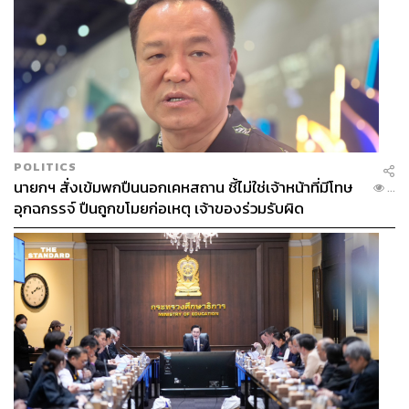
POLITICS
นายกฯ สั่งเข้มพกปืนนอกเคหสถาน ชี้ไม่ใช่เจ้าหน้าที่มีโทษ
...
อุกฉกรรจ์ ปืนถูกขโมยก่อเหตุ เจ้าของร่วมรับผิด