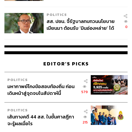
ไทยพลัส’ เฟส 2 รอประเมินความ
เหมาะสม
POLITICS
สส. ปชน. จี้รัฐบาลทบทวนนโยบาย
0
เมียนมา ต้อนรับ ‘มินอ่องหล่าย’ ได้
แค่สัญญาว่างเปล่า
EDITOR'S PICKS
POLITICS
มหากาพย์โกงข้อสอบท้องถิ่น ก่อน
579
เดินหน้าสู่จุดจบในสัปดาห์นี้
POLITICS
เส้นทางคดี 44 สส. ในชั้นศาลฎีกา
215
จะรู้ผลเมื่อไร