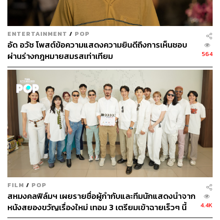
ENTERTAINMENT
/
POP
อัด อวัช โพสต์ข้อความแสดงความยินดีถึงการเห็นชอบ
564
ผ่านร่างกฎหมายสมรสเท่าเทียม
FILM
/
POP
สหมงคลฟิล์มฯ เผยรายชื่อผู้กำกับและทีมนักแสดงนำจาก
4.4K
หนังสยองขวัญเรื่องใหม่ เทอม 3 เตรียมเข้าฉายเร็วๆ นี้