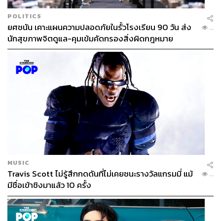
POLITICS
ยศชนัน เคาะแผนความปลอดภัยในรั้วโรงเรียน 90 วัน ส่ง
...
นักสุขภาพจิตดูแล-คุมเข้มคัดกรองสิ่งผิดกฎหมาย
MUSIC
Travis Scott ไม่รู้สึกกดดันที่ไม่เคยชนะรางวัลแกรมมี่ แม้
...
มีชื่อเข้าชิงมาแล้ว 10 ครั้ง