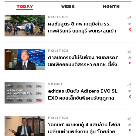
TODAY
WEEK
MONTH
POLITICS
ผลชันสูตร 8 ศพ เหตุยิงใน รร.
0
เทพศิรินทร์ นนทบุรี พบกระสุนเข้า
จุดสำคัญ ‘ศีรษะ-หน้าอก’ ครูถูกยิง
4 นัด จากระยะไกล
POLITICS
ศาลปกครองไม่รับฟ้อง ‘หมอสรณ’
0
ขอเพิกถอนมติสรรหา กสทช. ชี้ยัง
ไม่ใช่ผู้เดือดร้อนเสียหาย
SPORT
adidas เปิดตัว Adizero EVO SL
0
EXO คอลเล็กชันพิเศษรับฤดูกาล
College Football
POLITICS
‘เอกนิติ’ เผยเงินกู้ 4 แสนล้าน โฟกัส
0
เปลี่ยนผ่านพลังงาน ลุ้น ‘ไทยช่วย