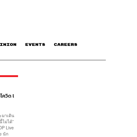
INION
EVENTS
CAREERS
ควิด l
ะมาเดิน
้ไม่ได้”
OP Live
ง นัก