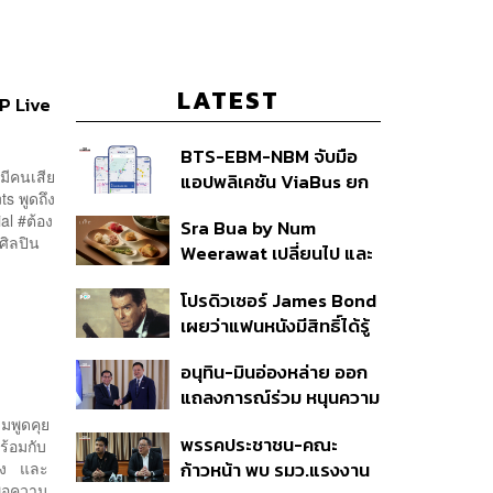
LATEST
OP Live
BTS-EBM-NBM จับมือ
อมีคนเสีย
แอปพลิเคชัน ViaBus ยก
ts พูดถึง
ระดับการติดตามตำแหน่ง
al #ต้อง
Sra Bua by Num
รถไฟฟ้า 3 สายแบบเรียล
ศิลปิน
Weerawat เปลี่ยนไป และ
ไทม์
นี่คือเหตุผลที่เราควรกลับ
โปรดิวเซอร์ James Bond
ไปอีกครั้ง
เผยว่าแฟนหนังมีสิทธิ์ได้รู้
ว่าใครจะมารับบทนำช่วง
อนุทิน-มินอ่องหล่าย ออก
ปลายปีนี้
แถลงการณ์ร่วม หนุนความ
ร่วมมือรอบด้าน ยกระดับ
มพูดคุย
พรรคประชาชน-คณะ
ร้อมกับ
ปราบอาชญากรรมข้าม
ถึง และ
ก้าวหน้า พบ รมว.แรงงาน
ชาติ แก้ปัญหาหมอกควัน-
ื่อความ