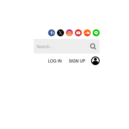
LOG IN
SIGN UP