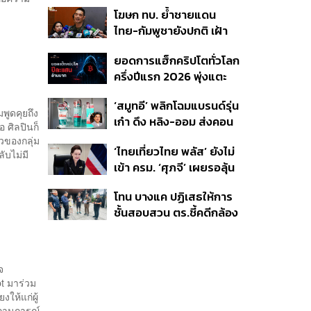
ติดตามคดีแรงงานเก็บ
มลพิษทางน้ำ
โฆษก ทบ. ย้ำชายแดน
เบอร์รีฟินแลนด์
ไทย-กัมพูชายังปกติ เฝ้า
ระวัง 24 ชั่วโมง มั่นใจไทย
ยอดการแฮ็กคริปโตทั่วโลก
ไม่เสียเปรียบเวทีโลก หลัง
ครึ่งปีแรก 2026 พุ่งแตะ
กัมพูชายื่น UN รับรอง
4.4 หมื่นล้านบาท
MOU43
‘สมูทอี’ พลิกโฉมแบรนด์รุ่น
ูดคุยถึง
เก๋า ดึง หลิง-ออม ส่งคอน
 ศิลปินก็
เทนต์ซีรีส์แนวตั้ง สู้ตลาด
าวของกลุ่ม
‘ไทยเที่ยวไทย พลัส’ ยังไม่
สกินแคร์ชะลอตัว
ับไม่มี
เข้า ครม. ‘ศุภจี’ เผยรอลุ้น
งบ ชี้มาตรการต้องไม่
โทน บางแค ปฏิเสธให้การ
กระจุกตัว
ชั้นสอบสวน ตร.ชี้คดีกล้อง
ส่องพระมีผู้เสียหายทะลุ
40 ราย ไม่เกี่ยวคดีมาดาม
เก่ง
จ
pt มาร่วม
ให้แก่ผู้
ถานการณ์