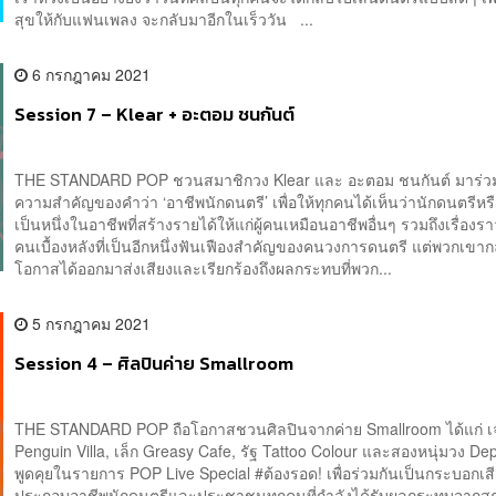
สุขให้กับแฟนเพลง จะกลับมาอีกในเร็ววัน ...
6 กรกฎาคม 2021
Session 7 – Klear + อะตอม ชนกันต์
THE STANDARD POP ชวนสมาชิกวง Klear และ อะตอม ชนกันต์ มาร่วมพ
ความสำคัญของคำว่า ‘อาชีพนักดนตรี’ เพื่อให้ทุกคนได้เห็นว่านักดนตรีหรือ
เป็นหนึ่งในอาชีพที่สร้างรายได้ให้แก่ผู้คนเหมือนอาชีพอื่นๆ รวมถึงเรื่องร
คนเบื้องหลังที่เป็นอีกหนึ่งฟันเฟืองสำคัญของคนวงการดนตรี แต่พวกเขากล
โอกาสได้ออกมาส่งเสียงและเรียกร้องถึงผลกระทบที่พวก...
5 กรกฎาคม 2021
Session 4 – ศิลปินค่าย Smallroom
THE STANDARD POP ถือโอกาสชวนศิลปินจากค่าย Smallroom ได้แก่ เ
Penguin Villa, เล็ก Greasy Cafe, รัฐ Tattoo Colour และสองหนุ่มวง De
พูดคุยในรายการ POP Live Special #ต้องรอด! เพื่อร่วมกันเป็นกระบอกเสียง
ประกอบอาชีพนักดนตรีและประชาชนทุกคนที่กำลังได้รับผลกระทบจากส