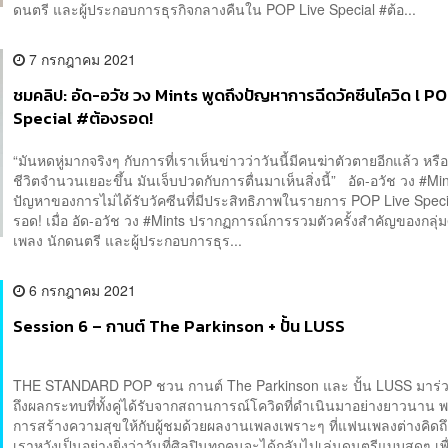
ดนตรี และผู้ประกอบการธุรกิจกลางคืนใน POP Live Special #ต้อ...
7 กรกฎาคม 2021
ชมคลิป: อัด-อวัช วง Mints พูดถึงปัญหาการฉีดวัคซีนโควิด l P
Special #ต้องรอด!
“มันหดหู่มากจริงๆ กับการที่เราเห็นข่าวว่าวันนี้มีคนฆ่าตัวตายอีกแล้ว หรื
ชีวิตจำนวนเยอะขึ้น มันเจ็บปวดกับการตื่นมาเห็นสิ่งนี้” อัด-อวัช วง #Min
ปัญหาของการไม่ได้รับวัคซีนที่มีประสิทธิภาพในรายการ POP Live Speci
รอด! เมื่อ อัด-อวัช วง #Mints ปรากฏการณ์การรวมตัวครั้งสำคัญของกลุ่ม
เพลง นักดนตรี และผู้ประกอบการธุร...
6 กรกฎาคม 2021
Session 6 – กานต์ The Parkinson + ปั้น LUSS
THE STANDARD POP ชวน กานต์ The Parkinson และ ปั้น LUSS มาร่ว
ถึงผลกระทบที่ทั้งคู่ได้รับจากสถานการณ์โควิดที่ดำเนินมาอย่างยาวนาน พ
การสร้างความสุขให้กับผู้ชมด้วยผลงานเพลงเพราะๆ ที่แฟนเพลงต่างคิด
เราหวังเป็นอย่างยิ่งว่าวันที่ศิลปินทุกคนจะได้กลับไปเล่นดนตรีแบบสดๆ เพ